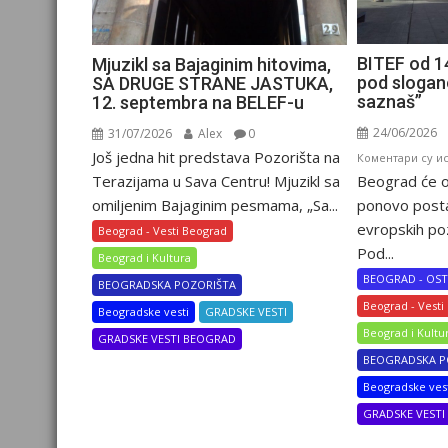
BITEF od 1
Mjuzikl sa Bajaginim hitovima,
pod slogan
SA DRUGE STRANE JASTUKA,
saznaš”
12. septembra na BELEF-u
24/06/2026
31/07/2026
Alex
0
Još jedna hit predstava Pozorišta na
Коментари су и
Terazijama u Sava Centru! Mjuzikl sa
Beograd će o
omiljenim Bajaginim pesmama, „Sa...
ponovo postat
evropskih poz
Beograd - Vesti Beograd
Pod...
Beograd i Kultura
BEOGRAD - OST
BEOGRADSKA POZORIŠTA
Beograd - Vesti
Beogradske vesti
GRADSKE VESTI
Beograd i Kultu
GRADSKE VESTI BEOGRAD
BEOGRADSKA P
Beogradske ves
GRADSKE VEST