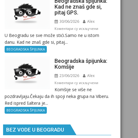
Beogradska špijunka:
Kad ne znaš gde si,
pitaj GPS.
30/06/2026
Alex
на
Коментари су искључени
U Beogradu se sve može stići.Samo ne u istom
Beogradska
danu. Kad ne znaš gde si, pitaj...
špijunka:
Kad
BEOGRADSKA ŠPIJUNKA
ne
Beogradska špijunka:
znaš
Komšije
gde
23/06/2026
Alex
si,
pitaj
на
Коментари су искључени
Komšije se više ne
GPS.
Beogradska
pozdravljaju.Čekaju da ih spoji neka grupa na Viberu.
špijunka:
Red ispred šaltera je...
Komšije
BEOGRADSKA ŠPIJUNKA
BEZ VODE U BEOGRADU