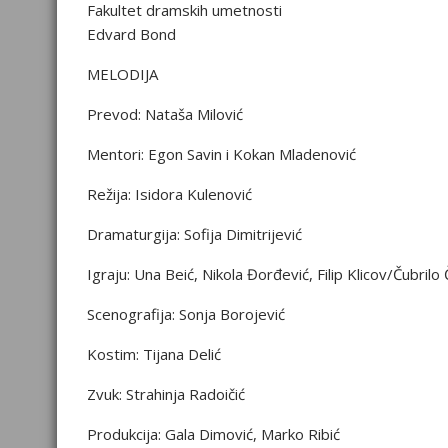
Fakultet dramskih umetnosti
Edvard Bond
MELODIJA
Prevod: Nataša Milović
Mentori: Egon Savin i Kokan Mladenović
Režija: Isidora Kulenović
Dramaturgija: Sofija Dimitrijević
Igraju: Una Beić, Nikola Đorđević, Filip Klicov/Čubrilo
Scenografija: Sonja Borojević
Kostim: Tijana Delić
Zvuk: Strahinja Radoičić
Produkcija: Gala Dimović, Marko Ribić