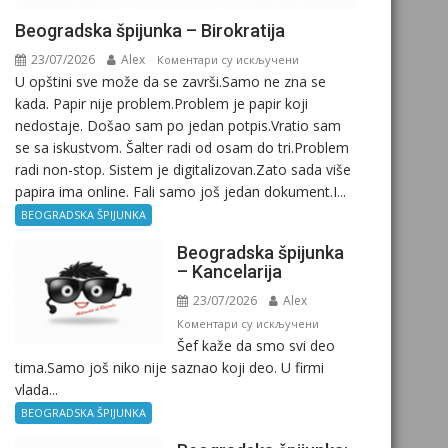
Beogradska špijunka – Birokratija
23/07/2026
Alex
на
Коментари су искључени
U opštini sve može da se završi.Samo ne zna se
Beogradska
kada. Papir nije problem.Problem je papir koji
špijunka
nedostaje. Došao sam po jedan potpis.Vratio sam
–
se sa iskustvom. Šalter radi od osam do tri.Problem
Birokratija
radi non-stop. Sistem je digitalizovan.Zato sada više
papira ima online. Fali samo još jedan dokument.I...
BEOGRADSKA ŠPIJUNKA
Beogradska špijunka
– Kancelarija
23/07/2026
Alex
на
Коментари су искључени
Šef kaže da smo svi deo
Beogradska
tima.Samo još niko nije saznao koji deo. U firmi
špijunka
vlada...
–
Kancelarija
BEOGRADSKA ŠPIJUNKA