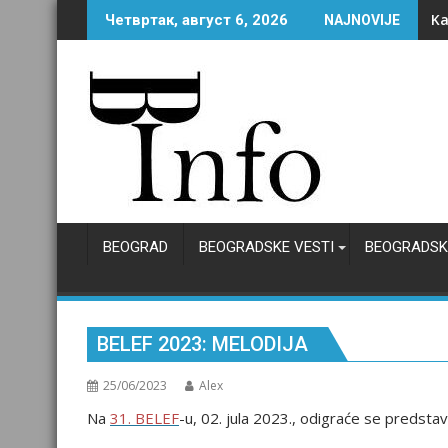
Skip
Od
Четвртак, август 6, 2026
NAJNOVIJE
to
content
BEOGRAD
BEOGRADSKE VESTI
BEOGRADSK
BELEF 2023: MELODIJA
25/06/2023
Alex
Na
31. BELEF
-u, 02. jula 2023., odigraće se predsta