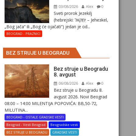
03/08/2026
Alex
0
Sveti prorok Jezekilj
(hebrejski: יְחֶזְקֵאל – Jehезkel,
„Bog jača“ ili „Bog će ojačati“) jedan je od...
BEOGRAD - PRAZNICI
BEZ STRUJE U BEOGRADU
Bez struje u Beogradu
8. avgust
06/08/2026
Alex
0
Bez struje u Beogradu 8.
avgust 2026. Novi Beograd
08:00 – 14:00 MILENTIJA POPOVIĆA: BB,50-72,
MILUTINA...
BEOGRAD - OSTALE GRADSKE VESTI
Beograd - Vesti Beograd
Beogradske vesti
BEZ STRUJE U BEOGRADU
GRADSKE VESTI