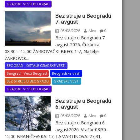
GRADSKE VESTI BEOGRAD
Bez struje u Beogradu
7. avgust
05/08/2026
Alex
0
Bez struje u Beogradu 7.
avgust 2026. Čukarica
08:30 – 12:00 ŽARKOVAČKI BREG: 1-7, Naselje
ŽARKOVO:...
BEOGRAD - OSTALE GRADSKE VESTI
Beograd - Vesti Beograd
Beogradske vesti
BEZ STRUJE U BEOGRADU
GRADSKE VESTI
GRADSKE VESTI BEOGRAD
Bez struje u Beogradu
6. avgust
05/08/2026
Alex
0
Bez struje u Beogradu 6.
avgust2026. Vračar 08:30 –
15:00 BRANIČEVSKA: 17, LAMARTINOVA: 27,31,