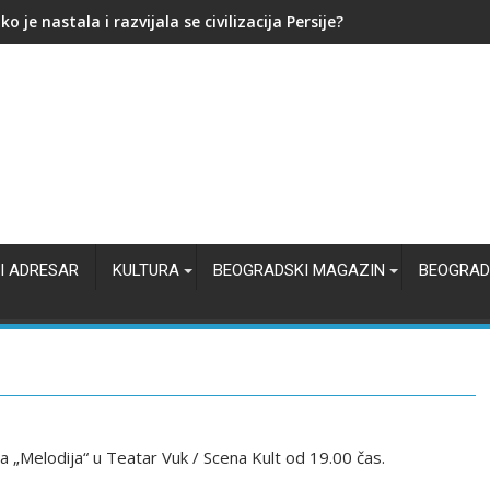
ređen pritvor osumnjičenima za ubistvo na Karaburmi
I ADRESAR
KULTURA
BEOGRADSKI MAGAZIN
BEOGRAD
va „Melodija“ u Teatar Vuk / Scena Kult od 19.00 čas.