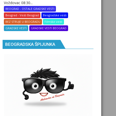
Voždovac 08:30...
BEOGRAD - OSTALE GRADSKE VESTI
Beograd - Vesti Beograd
Beogradske vesti
BEZ STRUJE U BEOGRADU
Filmske vesti
GRADSKE VESTI
GRADSKE VESTI BEOGRAD
BEOGRADSKA ŠPIJUNKA