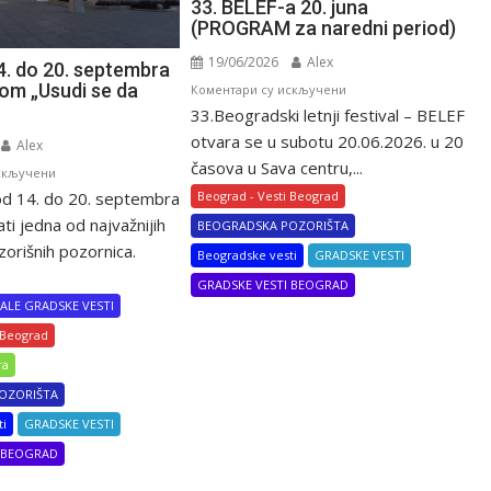
33. BELEF-a 20. juna
(PROGRAM za naredni period)
19/06/2026
Alex
4. do 20. septembra
om „Usudi se da
на
Коментари су искључени
33.Beogradski letnji festival – BELEF
33.
BELEF-
otvara se u subotu 20.06.2026. u 20
Alex
a
časova u Sava centru,...
на
скључени
20.
Beograd - Vesti Beograd
d 14. do 20. septembra
BITEF
juna
od
i jedna od najvažnijih
BEOGRADSKA POZORIŠTA
(PROGRAM
14.
orišnih pozornica.
Beogradske vesti
GRADSKE VESTI
za
do
naredni
GRADSKE VESTI BEOGRAD
20.
period)
ALE GRADSKE VESTI
septembra
 Beograd
pod
ra
sloganom
„Usudi
OZORIŠTA
se
ti
GRADSKE VESTI
da
I BEOGRAD
saznaš”