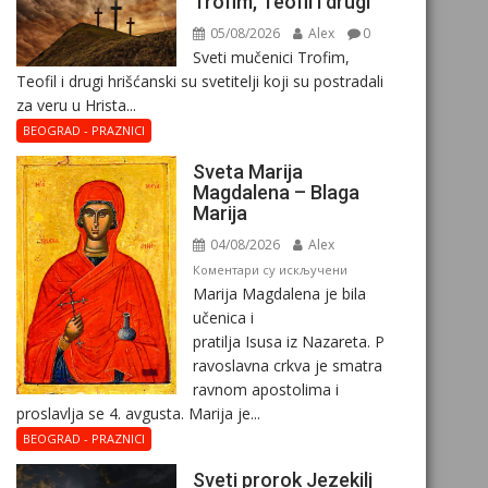
Trofim, Teofil i drugi
05/08/2026
Alex
0
Sveti mučenici Trofim,
Teofil i drugi hrišćanski su svetitelji koji su postradali
za veru u Hrista...
BEOGRAD - PRAZNICI
Sveta Marija
Magdalena – Blaga
Marija
04/08/2026
Alex
на
Коментари су искључени
Marija Magdalena je bila
Sveta
učenica i
Marija
pratilja Isusa iz Nazareta. P
Magdalena
ravoslavna crkva je smatra
–
ravnom apostolima i
Blaga
proslavlja se 4. avgusta. Marija je...
Marija
BEOGRAD - PRAZNICI
Sveti prorok Jezekilj