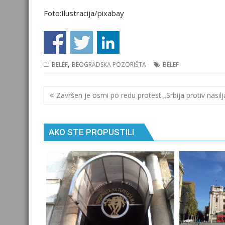
Foto:Ilustracija/pixabay
,
BELEF
BEOGRADSKA POZORIŠTA
BELEF
Кретање
Završen je osmi po redu protest „Srbija protiv nasilj
чланка
AKO STE PROPUSTILI