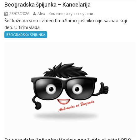
Beogradska špijunka – Kancelarija
23/07/2026
Alex
на
Коментари су искључени
Šef kaže da smo svi deo tima.Samo još niko nije saznao koji
Beogradska
deo. U firmi vlada...
špijunka
–
BEOGRADSKA ŠPIJUNKA
Kancelarija