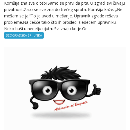
Komšija zna sve o tebi.Samo se pravi da pita. U zgradi svi čuvaju
privatnost.Zato se sve zna do trećeg sprata. Komšija kaže: „Ne
mešam se ja.“To je uvod u mešanje. Upravnik zgrade rešava
probleme.Najčešće tako što ih prosledi sledećem upravniku.
Neko buši u nedelju ujutru.Svi znaju ko je.On...
BEOGRADSKA ŠPIJUNKA