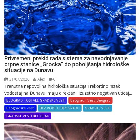
Privremeni prekid rada sistema za navodnjavanje
crpne stanice „Grocka” do poboljšanja hidrološke
situacije na Dunavu
31/07/2026
Alex
0
Trenutna nepovoljna hidrološka situacija i rekordno nizak
vodostaj na Dunavu imaju direktan i izuzetno negativan uticaj...
BEOGRAD - OSTALE GRADSKE VESTI
Beograd - Vesti Beograd
Beogradske vesti
BEZ VODE U BEOGRADU
GRADSKE VESTI
GRADSKE VESTI BEOGRAD