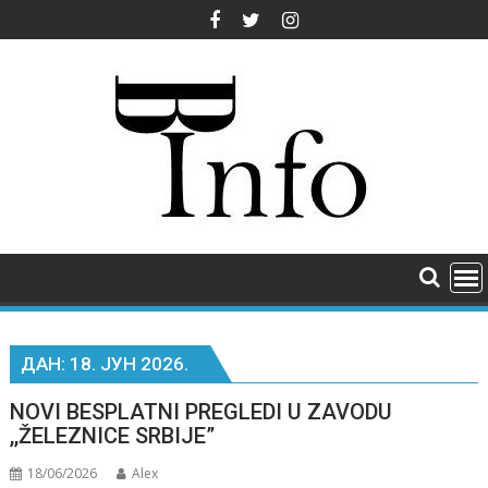
Skip
to
content
ДАН:
18. ЈУН 2026.
NOVI BESPLATNI PREGLEDI U ZAVODU
,,ŽELEZNICE SRBIJE”
18/06/2026
Alex