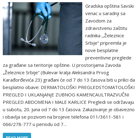
Gradska opština Savski
venac u saradnji sa
Zavodom za
zdravstvenu zaštitu
radnika ,,Železnice
Srbije“ pripremila je
nove besplatne
preventivne preglede
za građane sa teritorije opštine. U prostorijama Zavoda
„Železnice Srbije“ (Bulevar kralja Aleksandra Prvog
Karađorđevića 23) građani će od 7 do 13 časova biti u prilici da
besplatno obave: DERMATOLOŠKI PREGLEDSTOMATOLOŠKI
PREGLED I UKLANjANjE ZUBNOG KAMENCAULTRAZVUČNI
PREGLED ABDOMENA I MALE KARLICE Pregledi se održavaju
u subotu, 20. juna od 7 do 13 časova. Zakazivanje je obavezno
i obavlja se pozivom na brojeve telefona 011/3611-581 i
066/278-777 u periodu od 7…
READ MORE