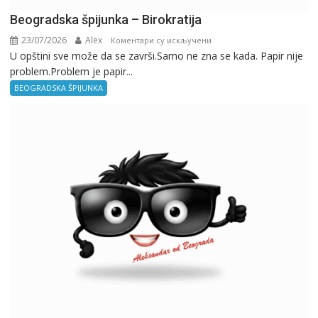
Beogradska špijunka – Birokratija
23/07/2026
Alex
на
Коментари су искључени
U opštini sve može da se završi.Samo ne zna se kada. Papir nije
Beogradska
problem.Problem je papir...
špijunka
–
BEOGRADSKA ŠPIJUNKA
Birokratija