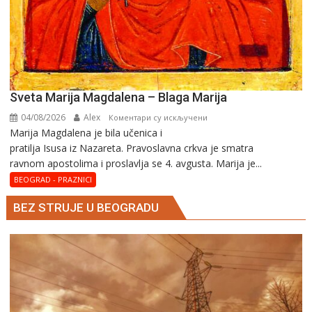
Sveta Marija Magdalena – Blaga Marija
04/08/2026
Alex
на
Коментари су искључени
Marija Magdalena je bila učenica i
Sveta
pratilja Isusa iz Nazareta. Pravoslavna crkva je smatra
Marija
ravnom apostolima i proslavlja se 4. avgusta. Marija je...
Magdalena
–
BEOGRAD - PRAZNICI
Blaga
BEZ STRUJE U BEOGRADU
Marija