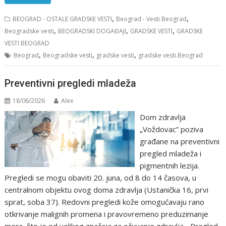
,
,
BEOGRAD - OSTALE GRADSKE VESTI
Beograd - Vesti Beograd
,
,
,
Beogradske vesti
BEOGRADSKI DOGAĐAJI
GRADSKE VESTI
GRADSKE
VESTI BEOGRAD
,
,
,
Beograd
Beogradske vesti
gradske vesti
gradske vesti.Beograd
Preventivni pregledi mladeža
18/06/2026
Alex
Dom zdravlja
„Voždovac” poziva
građane na preventivni
pregled mladeža i
pigmentnih lezija.
Pregledi se mogu obaviti 20. juna, od 8 do 14 časova, u
centralnom objektu ovog doma zdravlja (Ustanička 16, prvi
sprat, soba 37). Redovni pregledi kože omogućavaju rano
otkrivanje malignih promena i pravovremeno preduzimanje
mera, što je od velikog značaja za očuvanje zdravlja. „Pregled