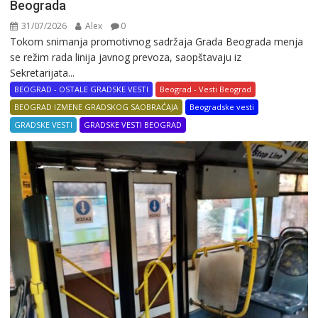
Beograda
31/07/2026
Alex
0
Tokom snimanja promotivnog sadržaja Grada Beograda menja
se režim rada linija javnog prevoza, saopštavaju iz
Sekretarijata...
BEOGRAD - OSTALE GRADSKE VESTI
Beograd - Vesti Beograd
BEOGRAD IZMENE GRADSKOG SAOBRAĆAJA
Beogradske vesti
GRADSKE VESTI
GRADSKE VESTI BEOGRAD