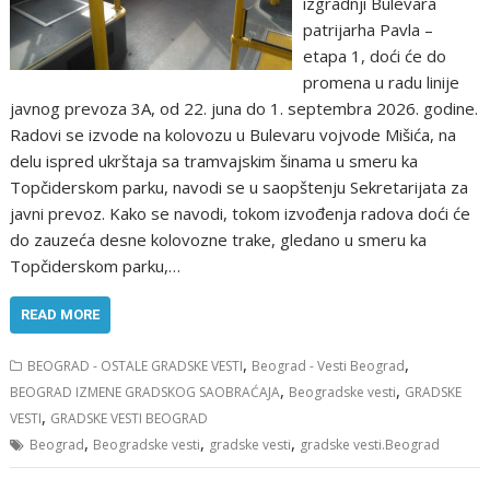
izgradnji Bulevara
patrijarha Pavla –
etapa 1, doći će do
promena u radu linije
javnog prevoza 3A, od 22. juna do 1. septembra 2026. godine.
Radovi se izvode na kolovozu u Bulevaru vojvode Mišića, na
delu ispred ukrštaja sa tramvajskim šinama u smeru ka
Topčiderskom parku, navodi se u saopštenju Sekretarijata za
javni prevoz. Kako se navodi, tokom izvođenja radova doći će
do zauzeća desne kolovozne trake, gledano u smeru ka
Topčiderskom parku,…
READ MORE
,
,
BEOGRAD - OSTALE GRADSKE VESTI
Beograd - Vesti Beograd
,
,
BEOGRAD IZMENE GRADSKOG SAOBRAĆAJA
Beogradske vesti
GRADSKE
,
VESTI
GRADSKE VESTI BEOGRAD
,
,
,
Beograd
Beogradske vesti
gradske vesti
gradske vesti.Beograd