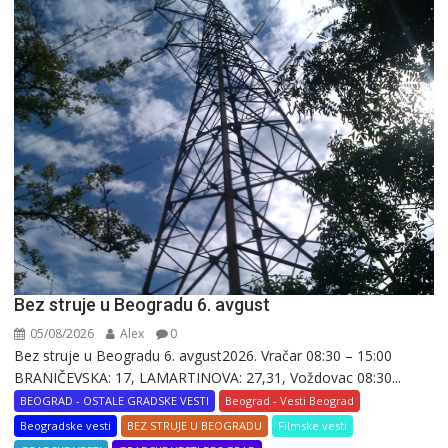
Bez struje u Beogradu 6. avgust
05/08/2026
Alex
0
Bez struje u Beogradu 6. avgust2026. Vračar 08:30 – 15:00
BRANIČEVSKA: 17, LAMARTINOVA: 27,31, Voždovac 08:30...
BEOGRAD - OSTALE GRADSKE VESTI
Beograd - Vesti Beograd
Beogradske vesti
BEZ STRUJE U BEOGRADU
Filmske vesti