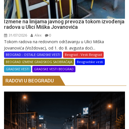
Izmene na linijama javnog prevoza tokom izvođenja
radova u Ulici Miška Jovanovića
31/07/2026
Alex
0
Tokom radova na redovnom održavanju u Ulici Miška
Jovanovića (Voždovac), od 1. do 8. avgusta doći...
BEOGRAD - OSTALE GRADSKE VESTI
Beograd - Vesti Beograd
BEOGRAD IZMENE GRADSKOG SAOBRAĆAJA
Beogradske vesti
GRADSKE VESTI
GRADSKE VESTI BEOGRAD
RADOVI U BEOGRADU