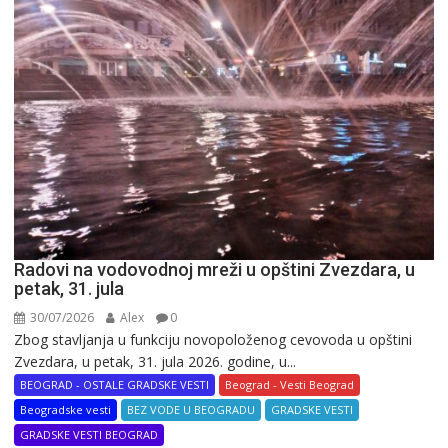
Radovi na vodovodnoj mreži u opštini Zvezdara, u
petak, 31. jula
30/07/2026
Alex
0
Zbog stavljanja u funkciju novopoloženog cevovoda u opštini
Zvezdara, u petak, 31. jula 2026. godine, u...
BEOGRAD - OSTALE GRADSKE VESTI
Beograd - Vesti Beograd
Beogradske vesti
BEZ VODE U BEOGRADU
GRADSKE VESTI
GRADSKE VESTI BEOGRAD