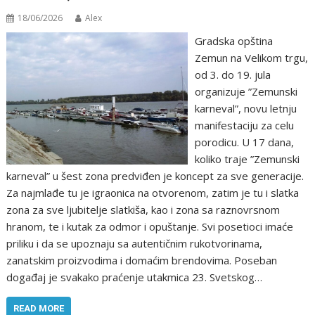
18/06/2026
Alex
Gradska opština
Zemun na Velikom trgu,
od 3. do 19. jula
organizuje ”Zemunski
karneval”, novu letnju
manifestaciju za celu
porodicu. U 17 dana,
koliko traje ”Zemunski
karneval” u šest zona predviđen je koncept za sve generacije.
Za najmlađe tu je igraonica na otvorenom, zatim je tu i slatka
zona za sve ljubitelje slatkiša, kao i zona sa raznovrsnom
hranom, te i kutak za odmor i opuštanje. Svi posetioci imaće
priliku i da se upoznaju sa autentičnim rukotvorinama,
zanatskim proizvodima i domaćim brendovima. Poseban
događaj je svakako praćenje utakmica 23. Svetskog…
READ MORE