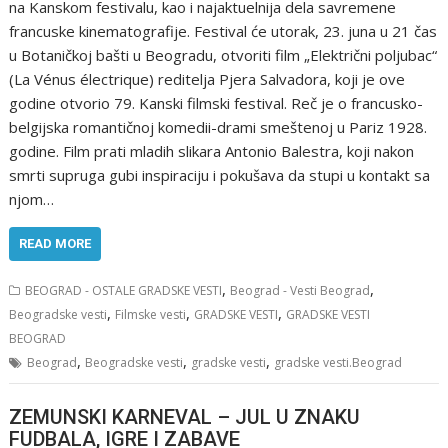
na Kanskom festivalu, kao i najaktuelnija dela savremene
francuske kinematografije. Festival će utorak, 23. juna u 21 čas
u Botaničkoj bašti u Beogradu, otvoriti film „Električni poljubac“
(La Vénus électrique) reditelja Pjera Salvadora, koji je ove
godine otvorio 79. Kanski filmski festival. Reč je o francusko-
belgijska romantičnoj komedii-drami smeštenoj u Pariz 1928.
godine. Film prati mladih slikara Antonio Balestra, koji nakon
smrti supruga gubi inspiraciju i pokušava da stupi u kontakt sa
njom…
READ MORE
,
,
BEOGRAD - OSTALE GRADSKE VESTI
Beograd - Vesti Beograd
,
,
,
Beogradske vesti
Filmske vesti
GRADSKE VESTI
GRADSKE VESTI
BEOGRAD
,
,
,
Beograd
Beogradske vesti
gradske vesti
gradske vesti.Beograd
ZEMUNSKI KARNEVAL – JUL U ZNAKU
FUDBALA, IGRE I ZABAVE