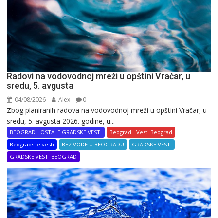
Radovi na vodovodnoj mreži u opštini Vračar, u
sredu, 5. avgusta
04/08/2026
Alex
0
Zbog planiranih radova na vodovodnoj mreži u opštini Vračar, u
sredu, 5. avgusta 2026. godine, u...
BEOGRAD - OSTALE GRADSKE VESTI
Beograd - Vesti Beograd
Beogradske vesti
BEZ VODE U BEOGRADU
GRADSKE VESTI
GRADSKE VESTI BEOGRAD