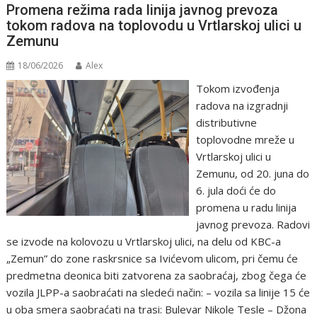
Promena režima rada linija javnog prevoza
tokom radova na toplovodu u Vrtlarskoj ulici u
Zemunu
18/06/2026
Alex
Tokom izvođenja
radova na izgradnji
distributivne
toplovodne mreže u
Vrtlarskoj ulici u
Zemunu, od 20. juna do
6. jula doći će do
promena u radu linija
javnog prevoza. Radovi
se izvode na kolovozu u Vrtlarskoj ulici, na delu od KBC-a
„Zemun” do zone raskrsnice sa Ivićevom ulicom, pri čemu će
predmetna deonica biti zatvorena za saobraćaj, zbog čega će
vozila JLPP-a saobraćati na sledeći način: – vozila sa linije 15 će
u oba smera saobraćati na trasi: Bulevar Nikole Tesle – Džona