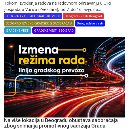
Tokom izvođenja radova na redovnom održavanju u Ulici
gospodara Vučića (Zvezdara), od 7. do 16. avgusta...
BEOGRAD - OSTALE GRADSKE VESTI
Beograd - Vesti Beograd
BEOGRAD IZMENE GRADSKOG SAOBRAĆAJA
Beogradske vesti
GRADSKE VESTI
GRADSKE VESTI BEOGRAD
Na više lokacija u Beogradu obustava saobraćaja
zbog snimanja promotivnog sadržaja Grada