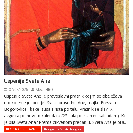
Uspenije Svete Ane
07/08/2026
Alex
0
Uspenije Svete Ane je pravoslavni praznik kojim se obeležava
upokojenje (uspenije) Svete pravedne Ane, majke Presvete
Bogorodice i bake Isusa Hrista po telu. Praznik se slavi 7.
avgusta po novom kalendaru (25. jula po starom kalendaru). Ko
je bila Sveta Ana? Prema crkvenom predanju, Sveta Ana je bila...
BEOGRAD - PRAZNICI
Beograd - Vesti Beograd