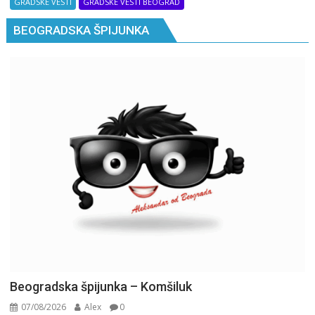
GRADSKE VESTI
GRADSKE VESTI BEOGRAD
BEOGRADSKA ŠPIJUNKA
Beogradska špijunka – Komšiluk
07/08/2026
Alex
0