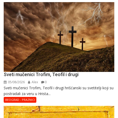
Sveti mučenici Trofim, Teofil i drugi
05/08/2026
Alex
0
Sveti mučenici Trofim, Teofil i drugi hrišćanski su svetitelji koji su
postradali za veru u Hrista...
BEOGRAD - PRAZNICI