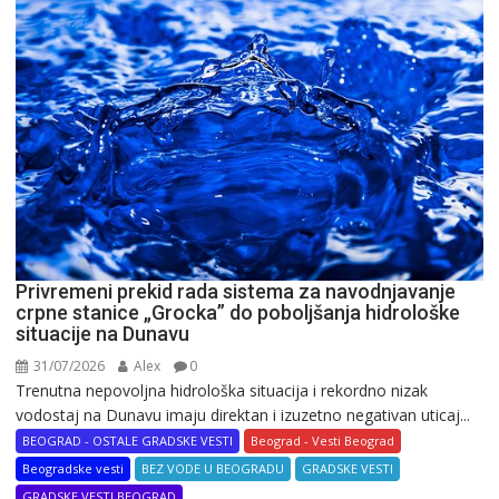
Privremeni prekid rada sistema za navodnjavanje
crpne stanice „Grocka” do poboljšanja hidrološke
situacije na Dunavu
31/07/2026
Alex
0
Trenutna nepovoljna hidrološka situacija i rekordno nizak
vodostaj na Dunavu imaju direktan i izuzetno negativan uticaj...
BEOGRAD - OSTALE GRADSKE VESTI
Beograd - Vesti Beograd
Beogradske vesti
BEZ VODE U BEOGRADU
GRADSKE VESTI
GRADSKE VESTI BEOGRAD