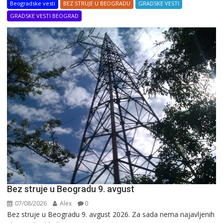
Beogradske vesti
BEZ STRUJE U BEOGRADU
GRADSKE VESTI
GRADSKE VESTI BEOGRAD
Bez struje u Beogradu 9. avgust
07/08/2026
Alex
0
Bez struje u Beogradu 9. avgust 2026. Za sada nema najavljenih