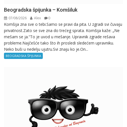
Beogradska špijunka – Komšiluk
07/08/2026
Alex
0
Komšija zna sve o tebi.Samo se pravi da pita. U zgradi svi čuvaju
privatnost.Zato se sve zna do trećeg sprata. Komšija kaže: „Ne
mešam se ja.“To je uvod u mešanje. Upravnik zgrade rešava
probleme.Najčešće tako što ih prosledi sledećem upravniku.
Neko buši u nedelju ujutru.Svi znaju ko je.On...
BEOGRADSKA ŠPIJUNKA