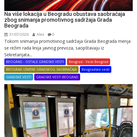
Na više lokacija u Beogradu obustava saobraćaja
zbog snimanja promotivnog sadržaja Grada
Beograda
31/07/2026
Alex
0
Tokom snimanja promotivnog sadržaja Grada Beograda menja
se režim rada linija javnog prevoza, saopštavaju iz
Sekretarijata...
BEOGRAD - OSTALE GRADSKE VESTI
Beograd - Vesti Beograd
BEOGRAD IZMENE GRADSKOG SAOBRAĆAJA
Beogradske vesti
GRADSKE VESTI
GRADSKE VESTI BEOGRAD