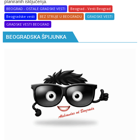
planiranih isključenja.
BEOGRAD - OSTALE GRADSKE VESTI
Beograd - Vesti Beograd
Beogradske vesti
BEZ STRUJE U BEOGRADU
GRADSKE VESTI
GRADSKE VESTI BEOGRAD
BEOGRADSKA ŠPIJUNKA