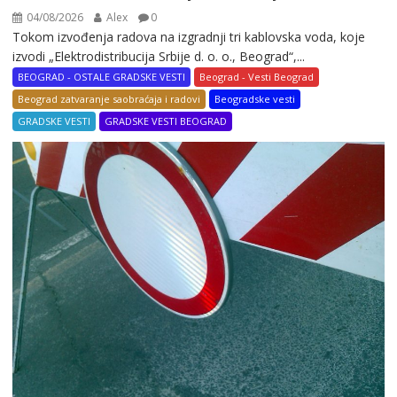
04/08/2026
Alex
0
Tokom izvođenja radova na izgradnji tri kablovska voda, koje
izvodi „Elektrodistribucija Srbije d. o. o., Beograd“,...
BEOGRAD - OSTALE GRADSKE VESTI
Beograd - Vesti Beograd
Beograd zatvaranje saobraćaja i radovi
Beogradske vesti
GRADSKE VESTI
GRADSKE VESTI BEOGRAD