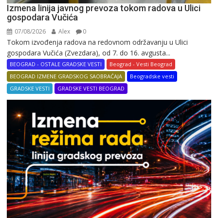
Izmena linija javnog prevoza tokom radova u Ulici
gospodara Vučića
07/08/2026
Alex
0
Tokom izvođenja radova na redovnom održavanju u Ulici
gospodara Vučića (Zvezdara), od 7. do 16. avgusta...
BEOGRAD - OSTALE GRADSKE VESTI
Beograd - Vesti Beograd
BEOGRAD IZMENE GRADSKOG SAOBRAĆAJA
Beogradske vesti
GRADSKE VESTI
GRADSKE VESTI BEOGRAD