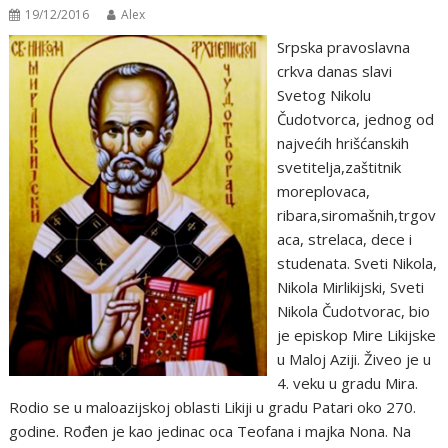
19/12/2016
Alex
Srpska pravoslavna
crkva danas slavi
Svetog Nikolu
Čudotvorca, jednog od
najvećih hrišćanskih
svetitelja,zaštitnik
moreplovaca,
ribara,siromašnih,trgov
aca, strelaca, dece i
studenata. Sveti Nikola,
Nikola Mirlikijski, Sveti
Nikola Čudotvorac, bio
je episkop Mire Likijske
u Maloj Aziji. Živeo je u
4. veku u gradu Mira.
Rodio se u maloazijskoj oblasti Likiji u gradu Patari oko 270.
godine. Rođen je kao jedinac oca Teofana i majka Nona. Na