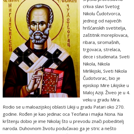
crkva slavi Svetog
Nikolu Čudotvorca,
jednog od najvećih
hrišćanskih svetitelja,
zaštitnik moreplovaca,
ribara, siromašnih,
trgovaca, strelaca,
dece i studenata. Sveti
Nikola, Nikola
Mirlikijski, Sveti Nikola
Čudotvorac, bio je
episkop Mire Likijske u
Maloj Aziji. Živeo je u 4.
veku u gradu Mira.
Rodio se u maloazijskoj oblasti Likiji u gradu Patari oko 270.
godine. Rođen je kao jedinac oca Teofana i majka Nona. Na
krštenju dobio je ime Nikolaj što u prevodu znači pobeditelj
naroda. Duhovnom životu podučavao ga je stric a nešto