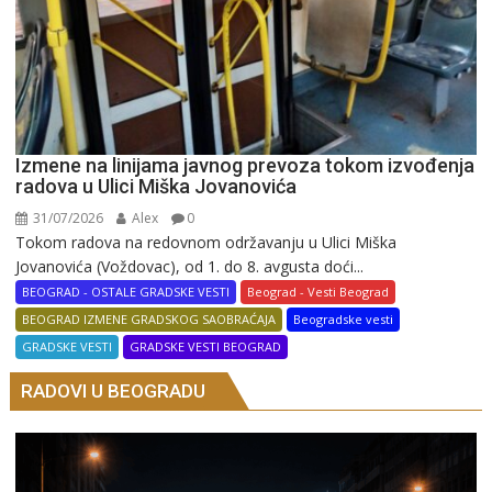
Izmene na linijama javnog prevoza tokom izvođenja
radova u Ulici Miška Jovanovića
31/07/2026
Alex
0
Tokom radova na redovnom održavanju u Ulici Miška
Jovanovića (Voždovac), od 1. do 8. avgusta doći...
BEOGRAD - OSTALE GRADSKE VESTI
Beograd - Vesti Beograd
BEOGRAD IZMENE GRADSKOG SAOBRAĆAJA
Beogradske vesti
GRADSKE VESTI
GRADSKE VESTI BEOGRAD
RADOVI U BEOGRADU