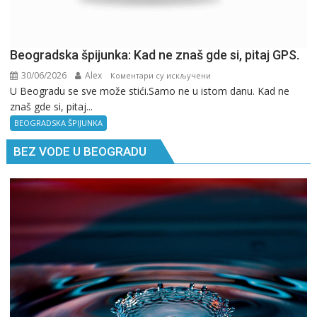
Beogradska špijunka: Kad ne znaš gde si, pitaj GPS.
30/06/2026
Alex
на
Коментари су искључени
U Beogradu se sve može stići.Samo ne u istom danu. Kad ne
Beogradska
znaš gde si, pitaj...
špijunka:
Kad
BEOGRADSKA ŠPIJUNKA
ne
BEZ VODE U BEOGRADU
znaš
gde
si,
pitaj
GPS.