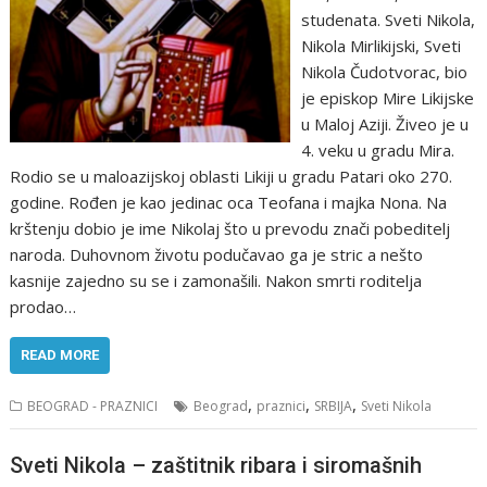
studenata. Sveti Nikola,
Nikola Mirlikijski, Sveti
Nikola Čudotvorac, bio
je episkop Mire Likijske
u Maloj Aziji. Živeo je u
4. veku u gradu Mira.
Rodio se u maloazijskoj oblasti Likiji u gradu Patari oko 270.
godine. Rođen je kao jedinac oca Teofana i majka Nona. Na
krštenju dobio je ime Nikolaj što u prevodu znači pobeditelj
naroda. Duhovnom životu podučavao ga je stric a nešto
kasnije zajedno su se i zamonašili. Nakon smrti roditelja
prodao…
READ MORE
,
,
,
BEOGRAD - PRAZNICI
Beograd
praznici
SRBIJA
Sveti Nikola
Sveti Nikola – zaštitnik ribara i siromašnih