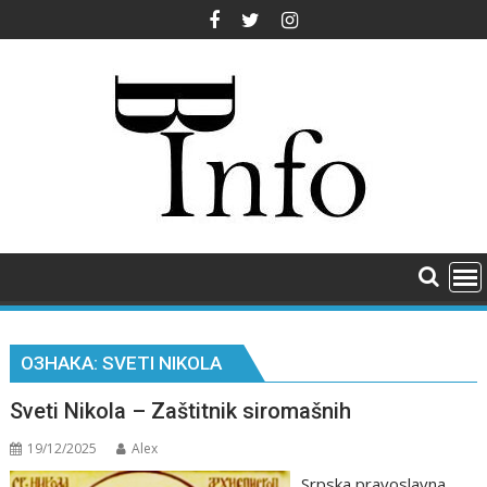
Skip
to
content
ОЗНАКА:
SVETI NIKOLA
Sveti Nikola – Zaštitnik siromašnih
19/12/2025
Alex
Srpska pravoslavna