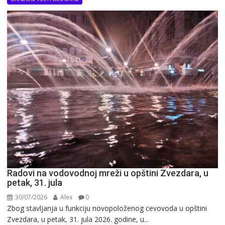
Radovi na vodovodnoj mreži u opštini Zvezdara, u
petak, 31. jula
30/07/2026
Alex
0
Zbog stavljanja u funkciju novopoloženog cevovoda u opštini
Zvezdara, u petak, 31. jula 2026. godine, u...