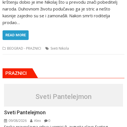
krštenju dobio je ime Nikolaj što u prevodu znači pobeditelj
naroda. Duhovnom životu podučavao ga je stric a nešto
kasnije zajedno su se i zamonašili. Nakon smrti roditelja
prodao…
READ MORE
BEOGRAD - PRAZNICI
Sveti Nikola
PRAZNICI
Sveti Pantelejmon
Sveti Pantelejmon
09/08/2026
Alex
0
Spska pravоslavna crkva i vеrnici 9. avgusta slavе Svеtоg