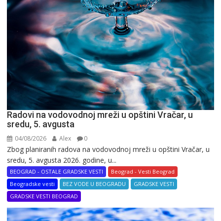
Radovi na vodovodnoj mreži u opštini Vračar, u
sredu, 5. avgusta
04/08/2026
Alex
0
Zbog planiranih radova na vodovodnoj mreži u opštini Vračar, u
sredu, 5. avgusta 2026. godine, u...
BEOGRAD - OSTALE GRADSKE VESTI
Beograd - Vesti Beograd
Beogradske vesti
BEZ VODE U BEOGRADU
GRADSKE VESTI
GRADSKE VESTI BEOGRAD