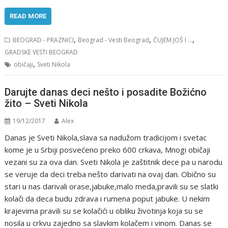
READ MORE
,
,
,
BEOGRAD - PRAZNICI
Beograd - Vesti Beograd
ČUJEM JOŠ I ...
GRADSKE VESTI BEOGRAD
,
običaji
Sveti Nikola
Darujte danas deci nešto i posadite Božićno
žito – Sveti Nikola
19/12/2017
Alex
Danas je Sveti Nikola,slava sa nadužom tradicijom i svetac
kome je u Srbiji posvećeno preko 600 crkava, Mnogi običaji
vezani su za ova dan. Sveti Nikola je zaštitnik dece pa u narodu
se veruje da deci treba nešto darivati na ovaj dan. Obično su
stari u nas darivali orase,jabuke,malo meda,pravili su se slatki
kolači da deca budu zdrava i rumena poput jabuke. U nekim
krajevima pravili su se kolačići u obliku životinja koja su se
nosila u crkvu zajedno sa slavkim kolačem i vinom. Danas se