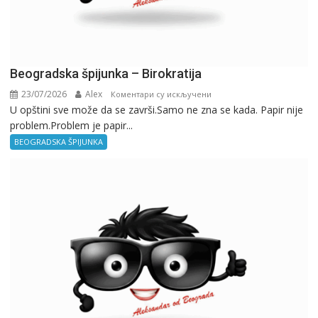
Beogradska špijunka – Birokratija
23/07/2026
Alex
на
Коментари су искључени
U opštini sve može da se završi.Samo ne zna se kada. Papir nije
Beogradska
problem.Problem je papir...
špijunka
–
BEOGRADSKA ŠPIJUNKA
Birokratija