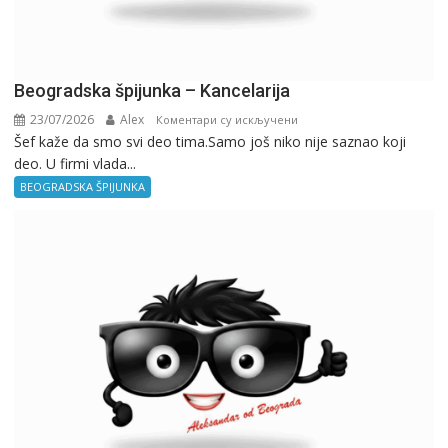
Beogradska špijunka – Kancelarija
23/07/2026
Alex
на
Коментари су искључени
Šef kaže da smo svi deo tima.Samo još niko nije saznao koji
Beogradska
deo. U firmi vlada...
špijunka
–
BEOGRADSKA ŠPIJUNKA
Kancelarija