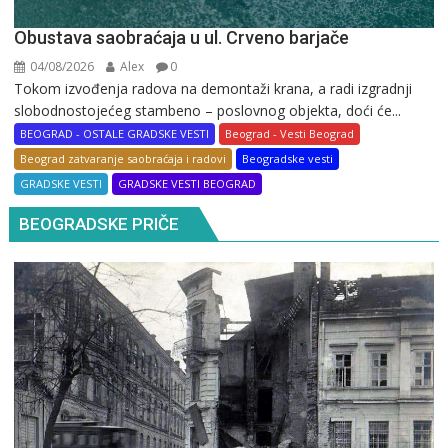
Obustava saobraćaja u ul. Crveno barjače
04/08/2026
Alex
0
Tokom izvođenja radova na demontaži krana, a radi izgradnji
slobodnostojećeg stambeno – poslovnog objekta, doći će...
BEOGRAD - OSTALE GRADSKE VESTI
Beograd - Vesti Beograd
Beograd zatvaranje saobraćaja i radovi
Beogradske vesti
GRADSKE VESTI
GRADSKE VESTI BEOGRAD
BEOGRADSKE PRIČE