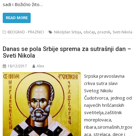
sadi i Božićno žito…
READ MORE
,
,
,
BEOGRAD - PRAZNICI
Nikoljdan Srbija
običaji
praznik
Sveti Nikola
Danas se pola Srbije sprema za sutrašnji dan –
Sveti Nikola
18/12/2017
Alex
Srpska pravoslavna
crkva sutra slavi
Svetog Nikolu
Čudotvorca, jednog od
najvećih hrišćanskih
svetitelja,zaštitnik
moreplovaca,
ribara,siromašnih,trgov
aca, strelaca, dece i