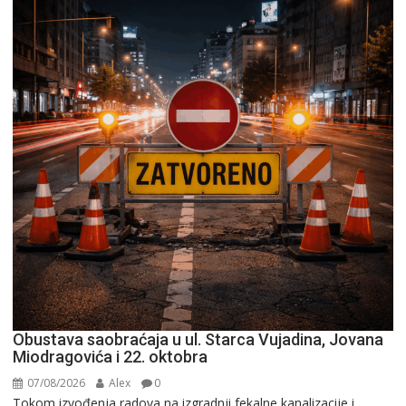
Obustava saobraćaja u ul. Starca Vujadina, Jovana
Miodragovića i 22. oktobra
07/08/2026
Alex
0
Tokom izvođenja radova na izgradnji fekalne kanalizacije i