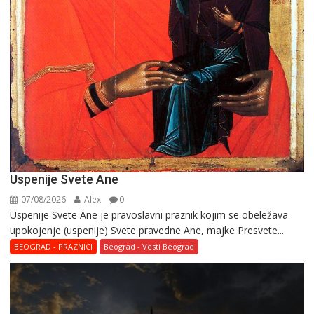
Uspenije Svete Ane
07/08/2026
Alex
0
Uspenije Svete Ane je pravoslavni praznik kojim se obeležava
upokojenje (uspenije) Svete pravedne Ane, majke Presvete...
BEOGRAD - PRAZNICI
Beograd - Vesti Beograd