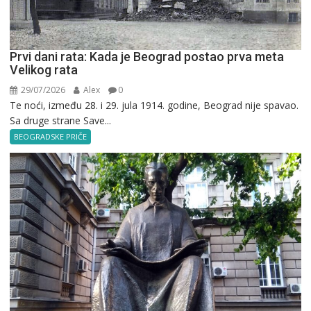
Prvi dani rata: Kada je Beograd postao prva meta
Velikog rata
29/07/2026
Alex
0
Te noći, između 28. i 29. jula 1914. godine, Beograd nije spavao.
Sa druge strane Save...
BEOGRADSKE PRIČE