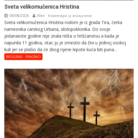
Svеta vеlikоmučеnica Hristina
06/08/2026
Alex
на
Коментари су искључени
Svеta vеlikоmučеnica Hristina rodom je iz grada Tira, ćerka
Svеta
namesnika carskog Urbana, idolopoklonika. Dо svоје
vеlikоmučеnica
јеdanaеstе gоdinе nije znala ništa o hrišćanstvu a kada je
Hristina
napunila 11 gоdina, otac ju je smestio da živi u jednoj vsokoj
kuli jer se plašio da će zbog njene lepote kuća biti puna...
BEOGRAD - PRAZNICI