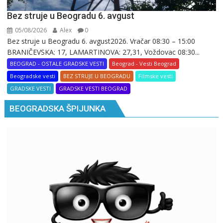
Bez struje u Beogradu 6. avgust
05/08/2026
Alex
0
Bez struje u Beogradu 6. avgust2026. Vračar 08:30 – 15:00
BRANIČEVSKA: 17, LAMARTINOVA: 27,31, Voždovac 08:30...
BEOGRAD - OSTALE GRADSKE VESTI
Beograd - Vesti Beograd
Beogradske vesti
BEZ STRUJE U BEOGRADU
Filmske vesti
GRADSKE VESTI
GRADSKE VESTI BEOGRAD
BEOGRADSKA ŠPIJUNKA