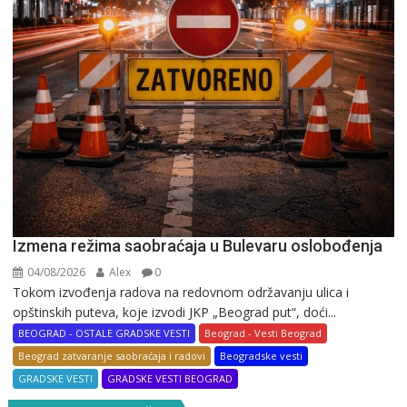
Izmena režima saobraćaja u Bulevaru oslobođenja
04/08/2026
Alex
0
Tokom izvođenja radova na redovnom održavanju ulica i
opštinskih puteva, koje izvodi JKP „Beograd put“, doći...
BEOGRAD - OSTALE GRADSKE VESTI
Beograd - Vesti Beograd
Beograd zatvaranje saobraćaja i radovi
Beogradske vesti
GRADSKE VESTI
GRADSKE VESTI BEOGRAD