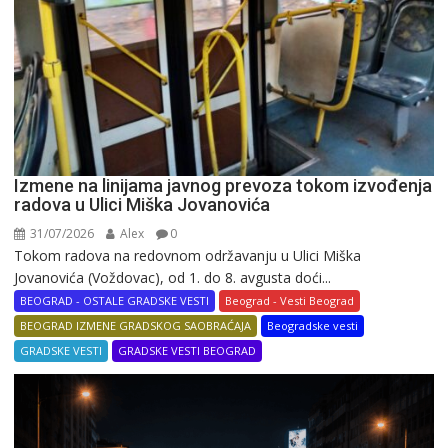
Izmene na linijama javnog prevoza tokom izvođenja
radova u Ulici Miška Jovanovića
31/07/2026
Alex
0
Tokom radova na redovnom održavanju u Ulici Miška
Jovanovića (Voždovac), od 1. do 8. avgusta doći...
BEOGRAD - OSTALE GRADSKE VESTI
Beograd - Vesti Beograd
BEOGRAD IZMENE GRADSKOG SAOBRAĆAJA
Beogradske vesti
GRADSKE VESTI
GRADSKE VESTI BEOGRAD