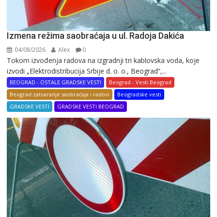
Izmena režima saobraćaja u ul. Radoja Dakića
04/08/2026
Alex
0
Tokom izvođenja radova na izgradnji tri kablovska voda, koje
izvodi „Elektrodistribucija Srbije d. o. o., Beograd“,...
BEOGRAD - OSTALE GRADSKE VESTI
Beograd - Vesti Beograd
Beograd zatvaranje saobraćaja i radovi
Beogradske vesti
GRADSKE VESTI
GRADSKE VESTI BEOGRAD