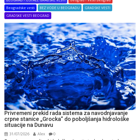
Beogradske vesti
BEZ VODE U BEOGRADU
GRADSKE VESTI
GRADSKE VESTI BEOGRAD
Privremeni prekid rada sistema za navodnjavanje
crpne stanice „Grocka” do poboljšanja hidrološke
situacije na Dunavu
31/07/2026
Alex
0