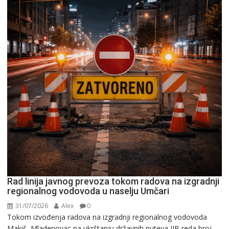
Rad linija javnog prevoza tokom radova na izgradnji
regionalnog vodovoda u naselju Umčari
31/07/2026
Alex
0
Tokom izvođenja radova na izgradnji regionalnog vodovoda
Makiš–Mladenovac na ukrštanju državnih puteva IIB reda broj