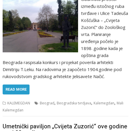
između istočnog ruba
tvrđave i Ulice Tadeuša
Košćuška – „Cvijeta
Zuzorić“ do Zoološkog
vrta. Planiranje
uređenja počelo je
1898 .godine kada je
opština grada
Beograda raspisala konkurs i projekat poverila arhitekti
Dimitriju T.Leku. Na radovima je započeto 1904.godine pod
rukovodstvom gradskog arhitekte Jelisavete Načić.
READ MORE
,
,
,
KALEMEGDAN
Beograd
Beogradska tvrdjava
Kalemegdan
Mali
Kalemegdan
Umetnički paviljon „Cvijeta Zuzorić“ ove godine