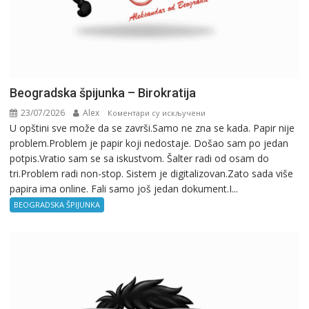
Beogradska špijunka – Birokratija
23/07/2026
Alex
на
Коментари су искључени
U opštini sve može da se završi.Samo ne zna se kada. Papir nije
Beogradska
problem.Problem je papir koji nedostaje. Došao sam po jedan
špijunka
potpis.Vratio sam se sa iskustvom. Šalter radi od osam do
–
tri.Problem radi non-stop. Sistem je digitalizovan.Zato sada više
Birokratija
papira ima online. Fali samo još jedan dokument.I...
BEOGRADSKA ŠPIJUNKA