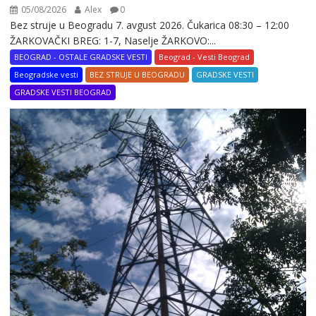
05/08/2026
Alex
0
Bez struje u Beogradu 7. avgust 2026. Čukarica 08:30 – 12:00
ŽARKOVAČKI BREG: 1-7, Naselje ŽARKOVO:...
BEOGRAD - OSTALE GRADSKE VESTI
Beograd - Vesti Beograd
Beogradske vesti
BEZ STRUJE U BEOGRADU
GRADSKE VESTI
GRADSKE VESTI BEOGRAD