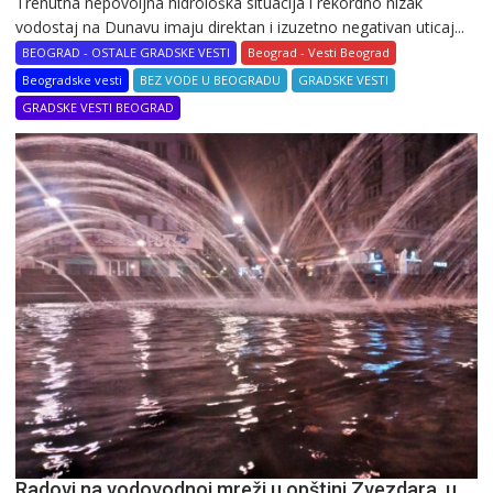
Trenutna nepovoljna hidrološka situacija i rekordno nizak
vodostaj na Dunavu imaju direktan i izuzetno negativan uticaj...
BEOGRAD - OSTALE GRADSKE VESTI
Beograd - Vesti Beograd
Beogradske vesti
BEZ VODE U BEOGRADU
GRADSKE VESTI
GRADSKE VESTI BEOGRAD
Radovi na vodovodnoj mreži u opštini Zvezdara, u