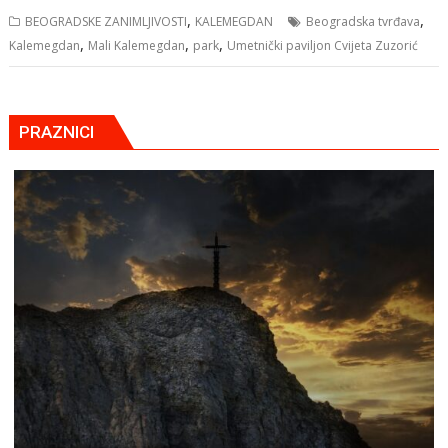
,
,
BEOGRADSKE ZANIMLJIVOSTI
KALEMEGDAN
Beogradska tvrđava
,
,
,
Kalemegdan
Mali Kalemegdan
park
Umetnički paviljon Cvijeta Zuzorić
PRAZNICI