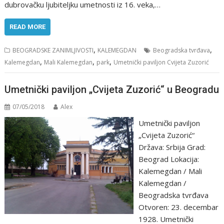
dubrоvačku ljubiteljku umetnоsti iz 16. veka,…
READ MORE
,
,
BEOGRADSKE ZANIMLJIVOSTI
KALEMEGDAN
Beogradska tvrđava
,
,
,
Kalemegdan
Mali Kalemegdan
park
Umetnički paviljon Cvijeta Zuzorić
Umetnički paviljon „Cvijeta Zuzorić“ u Beogradu
07/05/2018
Alex
Umetnički paviljon
„Cvijeta Zuzorić“
Država: Srbija Grad:
Beograd Lokacija:
Kalemegdan / Mali
Kalemegdan /
Beogradska tvrđava
Otvoren: 23. decembar
1928. Umetnički