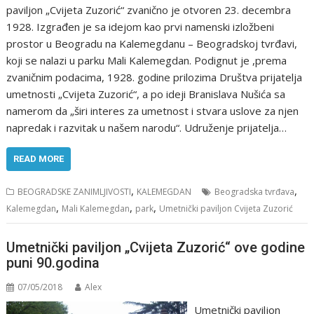
paviljon „Cvijeta Zuzorić“ zvanično je otvoren 23. decembra
1928. Izgrađen je sa idejom kao prvi namenski izložbeni
prostor u Beogradu na Kalemegdanu – Beogradskoj tvrđavi,
koji se nalazi u parku Mali Kalemegdan. Podignut je ,prema
zvaničnim podacima, 1928. godine prilozima Društva prijatelja
umetnosti „Cvijeta Zuzorić“, a po ideji Branislava Nušića sa
namerom da „širi interes za umetnost i stvara uslove za njen
napredak i razvitak u našem narodu“. Udruženje prijatelja…
READ MORE
,
,
BEOGRADSKE ZANIMLJIVOSTI
KALEMEGDAN
Beogradska tvrđava
,
,
,
Kalemegdan
Mali Kalemegdan
park
Umetnički paviljon Cvijeta Zuzorić
Umetnički paviljon „Cvijeta Zuzorić“ ove godine
puni 90.godina
07/05/2018
Alex
Umetnički paviljon