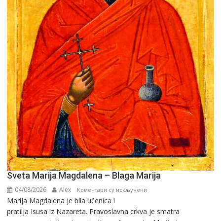
Sveta Marija Magdalena – Blaga Marija
04/08/2026
Alex
на
Коментари су искључени
Marija Magdalena je bila učenica i
Sveta
pratilja Isusa iz Nazareta. Pravoslavna crkva je smatra
Marija