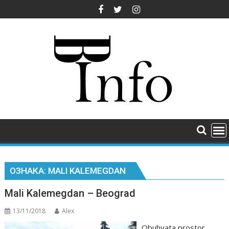
Skip
to
content
ОЗНАКА:
MALI KALEMEGDAN
Mali Kalemegdan – Beograd
13/11/2018
Alex
Obuhvata prostor