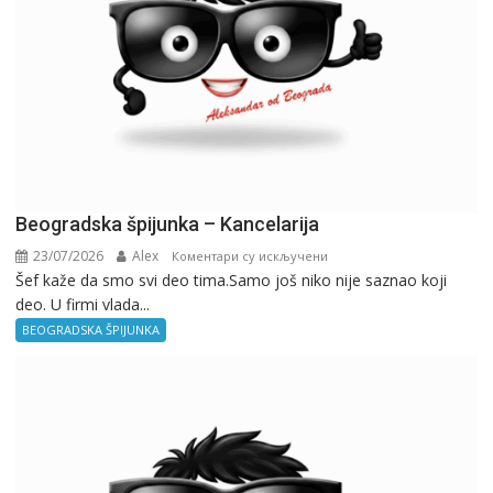
Beogradska špijunka – Kancelarija
23/07/2026
Alex
на
Коментари су искључени
Šef kaže da smo svi deo tima.Samo još niko nije saznao koji
Beogradska
deo. U firmi vlada...
špijunka
–
BEOGRADSKA ŠPIJUNKA
Kancelarija