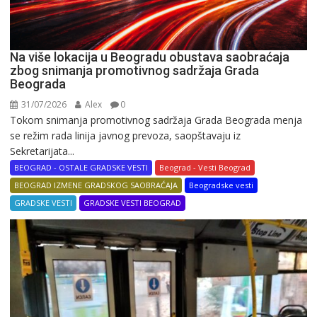
Na više lokacija u Beogradu obustava saobraćaja
zbog snimanja promotivnog sadržaja Grada
Beograda
31/07/2026
Alex
0
Tokom snimanja promotivnog sadržaja Grada Beograda menja
se režim rada linija javnog prevoza, saopštavaju iz
Sekretarijata...
BEOGRAD - OSTALE GRADSKE VESTI
Beograd - Vesti Beograd
BEOGRAD IZMENE GRADSKOG SAOBRAĆAJA
Beogradske vesti
GRADSKE VESTI
GRADSKE VESTI BEOGRAD