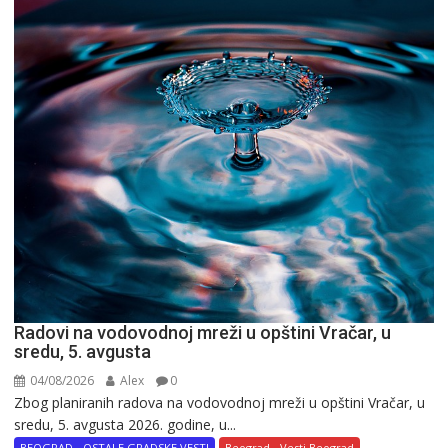
Radovi na vodovodnoj mreži u opštini Vračar, u
sredu, 5. avgusta
04/08/2026
Alex
0
Zbog planiranih radova na vodovodnoj mreži u opštini Vračar, u
sredu, 5. avgusta 2026. godine, u...
BEOGRAD - OSTALE GRADSKE VESTI
Beograd - Vesti Beograd