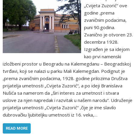
„Cvijeta Zuzorić“ ove
godine ,prema
zvaničnim podacima,
puni 90.godina.
Zvanično je otvoren 23.
decembra 1928.
Izgrađen je sa idejom
kao prvi namenski
izložbeni prostor u Beogradu na Kalemegdanu – Beogradskoj
tvrđavi, koji se nalazi u parku Mali Kalemegdan. Podignut je
,prema zvaničnim podacima, 1928. godine prilozima Društva
prijatelja umetnosti „Cvijeta Zuzorić“, a po ideji Branislava
Nušića sa namerom da „širi interes za umetnost i stvara
uslove za njen napredak i razvitak u našem narodu“. Udruženje
prijatelja umetnоsti „Cvijeta Zuzоrić“ ,čije je ime slavilо
dubrоvačku ljubiteljku umetnоsti iz 16. veka,…
READ MORE