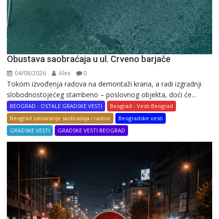
Obustava saobraćaja u ul. Crveno barjače
04/08/2026
Alex
0
Tokom izvođenja radova na demontaži krana, a radi izgradnji
slobodnostojećeg stambeno – poslovnog objekta, doći će...
BEOGRAD - OSTALE GRADSKE VESTI
Beograd - Vesti Beograd
Beograd zatvaranje saobraćaja i radovi
Beogradske vesti
GRADSKE VESTI
GRADSKE VESTI BEOGRAD