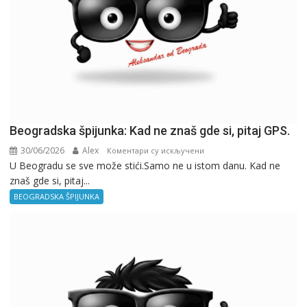
Beogradska špijunka: Kad ne znaš gde si, pitaj GPS.
30/06/2026
Alex
на
Коментари су искључени
U Beogradu se sve može stići.Samo ne u istom danu. Kad ne
Beogradska
znaš gde si, pitaj...
špijunka:
Kad
BEOGRADSKA ŠPIJUNKA
ne
znaš
gde
si,
pitaj
GPS.