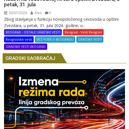
petak, 31. jula
30/07/2026
Alex
0
Zbog stavljanja u funkciju novopoloženog cevovoda u opštini
Zvezdara, u petak, 31. jula 2026. godine, u...
BEOGRAD - OSTALE GRADSKE VESTI
Beograd - Vesti Beograd
Beogradske vesti
BEZ VODE U BEOGRADU
GRADSKE VESTI
GRADSKE VESTI BEOGRAD
GRADSKI SAOBRAĆAJ