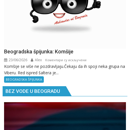
Beogradska špijunka: Komšije
23/06/2026
Alex
на
Коментари су искључени
Komšije se više ne pozdravljaju.Čekaju da ih spoji neka grupa na
Beogradska
Viberu. Red ispred šaltera je...
špijunka:
Komšije
BEOGRADSKA ŠPIJUNKA
BEZ VODE U BEOGRADU