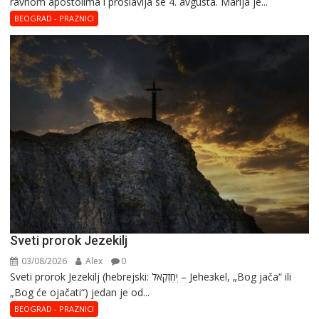
ravnom apostolima i proslavlja se 4. avgusta. Marija je...
Magdalena
–
BEOGRAD - PRAZNICI
Blaga
Marija
Sveti prorok Jezekilj
03/08/2026
Alex
0
Sveti prorok Jezekilj (hebrejski: יְחֶזְקֵאל – Jehезkel, „Bog jača“ ili
„Bog će ojačati“) jedan je od...
BEOGRAD - PRAZNICI