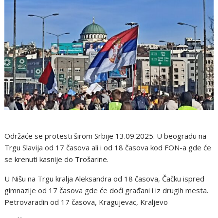
Održaće se protesti širom Srbije 13.09.2025. U beogradu na
Trgu Slavija od 17 časova ali i od 18 časova kod FON-a gde će
se krenuti kasnije do Trošarine.
U Nišu na Trgu kralja Aleksandra od 18 časova, Čačku ispred
gimnazije od 17 časova gde će doći građani i iz drugih mesta.
Petrovaradin od 17 časova, Kragujevac, Kraljevo