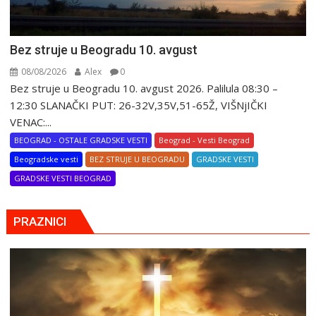
Bez struje u Beogradu 10. avgust
08/08/2026
Alex
0
Bez struje u Beogradu 10. avgust 2026. Palilula 08:30 –
12:30 SLANAČKI PUT: 26-32V,35V,51-65Ž, VIŠNjIČKI
VENAC:...
BEOGRAD - OSTALE GRADSKE VESTI
Beograd - Vesti Beograd
Beogradske vesti
BEZ STRUJE U BEOGRADU
GRADSKE VESTI
GRADSKE VESTI BEOGRAD
PRAZNICI