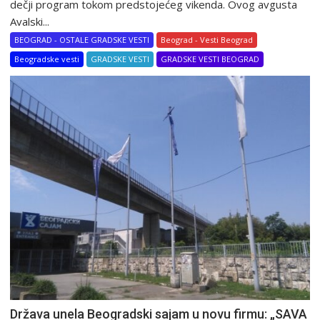
dečji program tokom predstojećeg vikenda. Ovog avgusta
Avalski...
BEOGRAD - OSTALE GRADSKE VESTI
Beograd - Vesti Beograd
Beogradske vesti
GRADSKE VESTI
GRADSKE VESTI BEOGRAD
Država unela Beogradski sajam u novu firmu: „SAVA