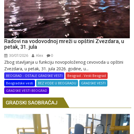
Radovi na vodovodnoj mreži u opštini Zvezdara, u
petak, 31. jula
30/07/2026
Alex
0
Zbog stavljanja u funkciju novopoloženog cevovoda u opštini
Zvezdara, u petak, 31. jula 2026. godine, u...
BEOGRAD - OSTALE GRADSKE VESTI
Beograd - Vesti Beograd
Beogradske vesti
BEZ VODE U BEOGRADU
GRADSKE VESTI
GRADSKE VESTI BEOGRAD
GRADSKI SAOBRAĆAJ