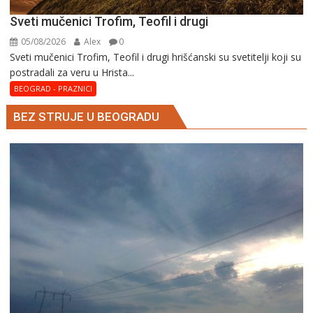
Sveti mučenici Trofim, Teofil i drugi
05/08/2026
Alex
0
Sveti mučenici Trofim, Teofil i drugi hrišćanski su svetitelji koji su
postradali za veru u Hrista...
BEOGRAD - PRAZNICI
BEZ STRUJE U BEOGRADU