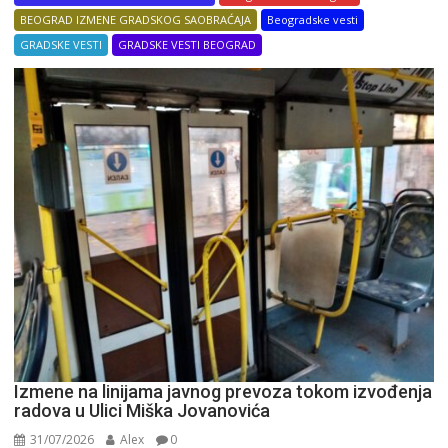
BEOGRAD IZMENE GRADSKOG SAOBRAĆAJA
Beogradske vesti
GRADSKE VESTI
GRADSKE VESTI BEOGRAD
Izmene na linijama javnog prevoza tokom izvođenja
radova u Ulici Miška Jovanovića
31/07/2026
Alex
0