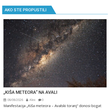
AKO STE PROPUSTILI
„KIŠA METEORA“ NA AVALI
08/08/2026
Alex
0
Manifestacija „Kiša meteora – Avalski toranj“ donosi bogat