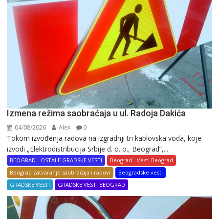
Izmena režima saobraćaja u ul. Radoja Dakića
04/08/2026
Alex
0
Tokom izvođenja radova na izgradnji tri kablovska voda, koje
izvodi „Elektrodistribucija Srbije d. o. o., Beograd“,...
BEOGRAD - OSTALE GRADSKE VESTI
Beograd - Vesti Beograd
Beograd zatvaranje saobraćaja i radovi
Beogradske vesti
GRADSKE VESTI
GRADSKE VESTI BEOGRAD