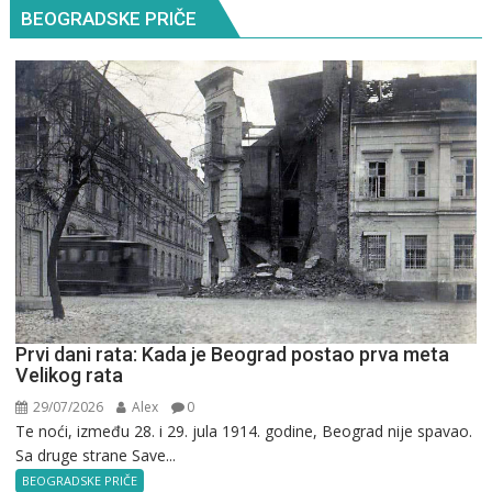
BEOGRADSKE PRIČE
Prvi dani rata: Kada je Beograd postao prva meta
Velikog rata
29/07/2026
Alex
0
Te noći, između 28. i 29. jula 1914. godine, Beograd nije spavao.
Sa druge strane Save...
BEOGRADSKE PRIČE