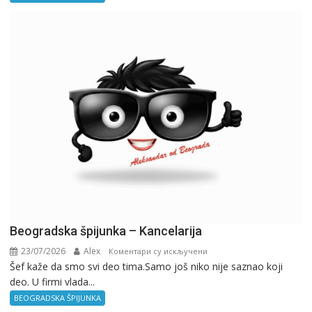
Birokratija
Beogradska špijunka – Kancelarija
23/07/2026
Alex
на
Коментари су искључени
Šef kaže da smo svi deo tima.Samo još niko nije saznao koji
Beogradska
deo. U firmi vlada...
špijunka
–
BEOGRADSKA ŠPIJUNKA
Kancelarija