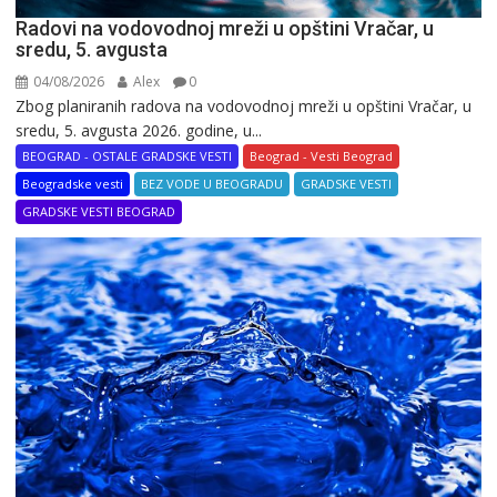
Radovi na vodovodnoj mreži u opštini Vračar, u
sredu, 5. avgusta
04/08/2026
Alex
0
Zbog planiranih radova na vodovodnoj mreži u opštini Vračar, u
sredu, 5. avgusta 2026. godine, u...
BEOGRAD - OSTALE GRADSKE VESTI
Beograd - Vesti Beograd
Beogradske vesti
BEZ VODE U BEOGRADU
GRADSKE VESTI
GRADSKE VESTI BEOGRAD