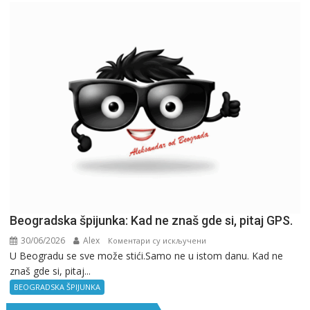
Beogradska špijunka: Kad ne znaš gde si, pitaj GPS.
30/06/2026
Alex
на
Коментари су искључени
U Beogradu se sve može stići.Samo ne u istom danu. Kad ne
Beogradska
znaš gde si, pitaj...
špijunka:
Kad
BEOGRADSKA ŠPIJUNKA
ne