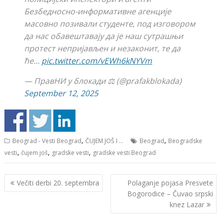
Безбедносно-информативне агенције
масовно позивали студенте, под изговором
да нас обавештавају да је наш сутрашњи
протест непријављен и незаконит, те да
ће…
pic.twitter.com/vEWh6kNYVm
— ПравНИ у блокади ⚖️ (@prafakblokada)
September 12, 2025
,
,
Beograd - Vesti Beograd
ČUJEM JOŠ I ...
Beograd
Beogradske
,
,
,
vesti
čujem još
gradske vesti
gradske vesti.Beograd
Кретање
Večiti derbi 20. septembra
Polaganje pojasa Presvete
чланка
Bogorodice – Čuvaо srpski
knеz Lazar