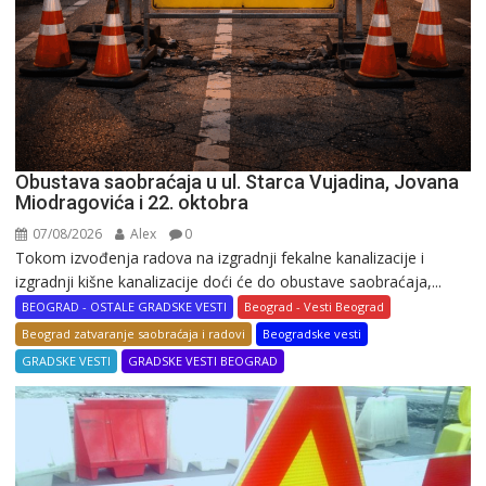
Obustava saobraćaja u ul. Starca Vujadina, Jovana
Miodragovića i 22. oktobra
07/08/2026
Alex
0
Tokom izvođenja radova na izgradnji fekalne kanalizacije i
izgradnji kišne kanalizacije doći će do obustave saobraćaja,...
BEOGRAD - OSTALE GRADSKE VESTI
Beograd - Vesti Beograd
Beograd zatvaranje saobraćaja i radovi
Beogradske vesti
GRADSKE VESTI
GRADSKE VESTI BEOGRAD