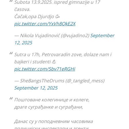
Subota 13.9.2025. ispred gimnazije u 17
časova.
Čačak,opa Djurdjo 🥳
pic.twitter.com/YxVh8QkE2X
— Nikola Vujadinović (@vujadino2)
September
12, 2025
Sutra u 17h, Petrovaradin zove, dolaze nam i
bajkeri i studenti 💪
pic.twitter.com/Sbv71eRGHi
— SheBangsTheDrums (@_tangled_mess)
September 12, 2025
Поштоване колегинице и колеге,
драге суграђанке и суграђани,
Данас су у поподневним часовима
полицијски инспектори и агенти