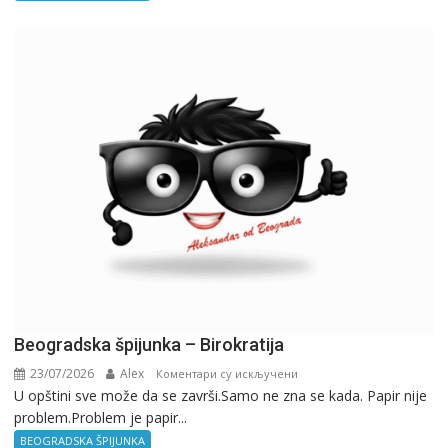
Beogradska špijunka – Birokratija
23/07/2026
Alex
на
Коментари су искључени
U opštini sve može da se završi.Samo ne zna se kada. Papir nije
Beogradska
problem.Problem je papir...
špijunka
–
BEOGRADSKA ŠPIJUNKA