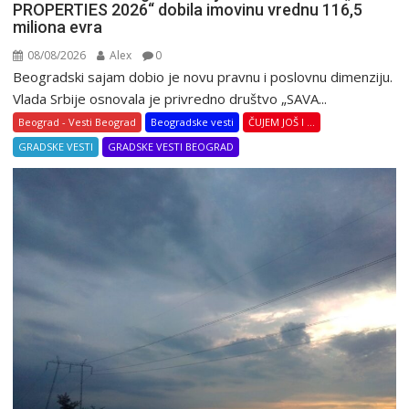
PROPERTIES 2026“ dobila imovinu vrednu 116,5
miliona evra
08/08/2026
Alex
0
Beogradski sajam dobio je novu pravnu i poslovnu dimenziju.
Vlada Srbije osnovala je privredno društvo „SAVA...
Beograd - Vesti Beograd
Beogradske vesti
ČUJEM JOŠ I ...
GRADSKE VESTI
GRADSKE VESTI BEOGRAD