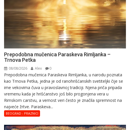
Prepodobna mučenica Paraskeva Rimljanka –
Trnova Petka
08/08/2026
Alex
0
Prepodobna mučenica Paraskeva Rimljanka, u narodu poznata
kao Trnova Petka, jedna je od ranohrišćanskih svetiteljki čije se
ime vekovima čuva u pravoslavnoj tradiciji. Njena priča pripada
vremenu kada je hrišćanstvo još bilo progonjena vera u
Rimskom carstvu, a vernost veri često je značila spremnost na
najveće žrtve. Paraskeva...
BEOGRAD - PRAZNICI