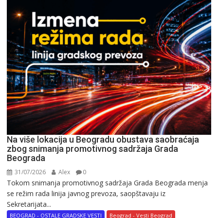
Na više lokacija u Beogradu obustava saobraćaja
zbog snimanja promotivnog sadržaja Grada
Beograda
31/07/2026
Alex
0
Tokom snimanja promotivnog sadržaja Grada Beograda menja
se režim rada linija javnog prevoza, saopštavaju iz
Sekretarijata...
BEOGRAD - OSTALE GRADSKE VESTI
Beograd - Vesti Beograd