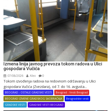
Izmena linija javnog prevoza tokom radova u Ulici
gospodara Vučića
07/08/2026
Alex
0
Tokom izvođenja radova na redovnom održavanju u Ulici
gospodara Vučića (Zvezdara), od 7. do 16. avgusta...
BEOGRAD - OSTALE GRADSKE VESTI
Beograd - Vesti Beograd
BEOGRAD IZMENE GRADSKOG SAOBRAĆAJA
Beogradske vesti
GRADSKE VESTI
GRADSKE VESTI BEOGRAD