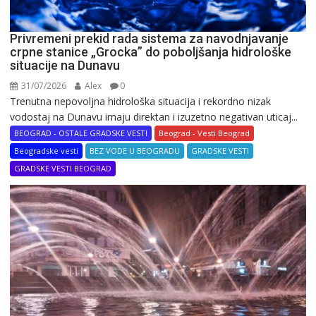
Privremeni prekid rada sistema za navodnjavanje
crpne stanice „Grocka” do poboljšanja hidrološke
situacije na Dunavu
31/07/2026
Alex
0
Trenutna nepovoljna hidrološka situacija i rekordno nizak
vodostaj na Dunavu imaju direktan i izuzetno negativan uticaj...
BEOGRAD - OSTALE GRADSKE VESTI
Beograd - Vesti Beograd
Beogradske vesti
BEZ VODE U BEOGRADU
GRADSKE VESTI
GRADSKE VESTI BEOGRAD