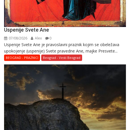
Uspenije Svete Ane
07/08/2026
Alex
0
Uspenije Svete Ane je pravoslavni praznik kojim se obeležava
upokojenje (uspenije) Svete pravedne Ane, majke Presvete...
BEOGRAD - PRAZNICI
Beograd - Vesti Beograd