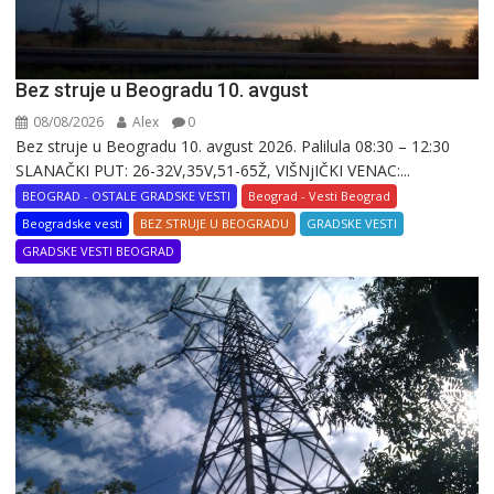
Bez struje u Beogradu 10. avgust
08/08/2026
Alex
0
Bez struje u Beogradu 10. avgust 2026. Palilula 08:30 – 12:30
SLANAČKI PUT: 26-32V,35V,51-65Ž, VIŠNjIČKI VENAC:...
BEOGRAD - OSTALE GRADSKE VESTI
Beograd - Vesti Beograd
Beogradske vesti
BEZ STRUJE U BEOGRADU
GRADSKE VESTI
GRADSKE VESTI BEOGRAD