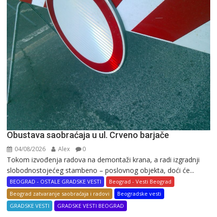
Obustava saobraćaja u ul. Crveno barjače
04/08/2026
Alex
0
Tokom izvođenja radova na demontaži krana, a radi izgradnji
slobodnostojećeg stambeno – poslovnog objekta, doći će...
BEOGRAD - OSTALE GRADSKE VESTI
Beograd - Vesti Beograd
Beograd zatvaranje saobraćaja i radovi
Beogradske vesti
GRADSKE VESTI
GRADSKE VESTI BEOGRAD