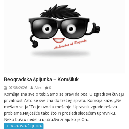
Beogradska špijunka – Komšiluk
07/08/2026
Alex
0
Komšija zna sve o tebi.Samo se pravi da pita. U zgradi svi čuvaju
privatnost.Zato se sve zna do trećeg sprata. Komšija kaže: „Ne
mešam se ja.“To je uvod u mešanje. Upravnik zgrade rešava
probleme.Najčešće tako što ih prosledi sledećem upravniku.
Neko buši u nedelju ujutru.Svi znaju ko je.On...
BEOGRADSKA ŠPIJUNKA