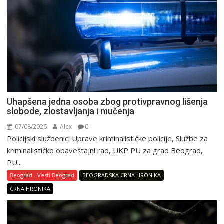
Uhapšena jedna osoba zbog protivpravnog lišenja
slobode, zlostavljanja i mučenja
07/08/2026
Alex
0
Policijski službenici Uprave kriminalističke policije, Službe za
kriminalističko obaveštajni rad, UKP PU za grad Beograd,
PU...
Beograd - Vesti Beograd
BEOGRADSKA CRNA HRONIKA
CRNA HRONIKA