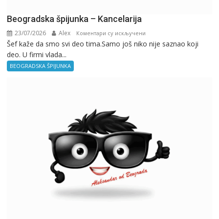
Beogradska špijunka – Kancelarija
23/07/2026
Alex
на
Коментари су искључени
Šef kaže da smo svi deo tima.Samo još niko nije saznao koji
Beogradska
deo. U firmi vlada...
špijunka
–
BEOGRADSKA ŠPIJUNKA
Kancelarija