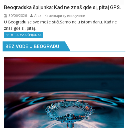
Beogradska špijunka: Kad ne znaš gde si, pitaj GPS.
30/06/2026
Alex
на
Коментари су искључени
U Beogradu se sve može stići.Samo ne u istom danu. Kad ne
Beogradska
znaš gde si, pitaj...
špijunka:
Kad
BEOGRADSKA ŠPIJUNKA
ne
BEZ VODE U BEOGRADU
znaš
gde
si,
pitaj
GPS.