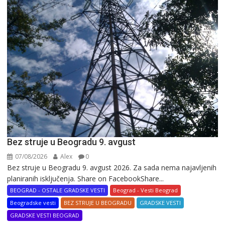
Bez struje u Beogradu 9. avgust
07/08/2026
Alex
0
Bez struje u Beogradu 9. avgust 2026. Za sada nema najavljenih
planiranih isključenja. Share on FacebookShare...
BEOGRAD - OSTALE GRADSKE VESTI
Beograd - Vesti Beograd
Beogradske vesti
BEZ STRUJE U BEOGRADU
GRADSKE VESTI
GRADSKE VESTI BEOGRAD