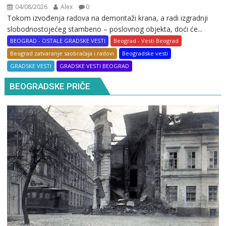
04/08/2026
Alex
0
Tokom izvođenja radova na demontaži krana, a radi izgradnji
slobodnostojećeg stambeno – poslovnog objekta, doći će...
BEOGRAD - OSTALE GRADSKE VESTI
Beograd - Vesti Beograd
Beograd zatvaranje saobraćaja i radovi
Beogradske vesti
GRADSKE VESTI
GRADSKE VESTI BEOGRAD
BEOGRADSKE PRIČE