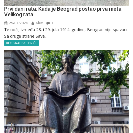
Prvi dani rata: Kada je Beograd postao prva meta
Velikog rata
29/07/2026
Alex
0
Te noći, između 28. i 29. jula 1914. godine, Beograd nije spavao.
Sa druge strane Save...
BEOGRADSKE PRIČE