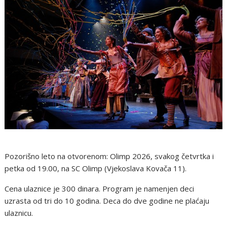
Pozorišno leto na otvorenom: Olimp 2026, svakog četvrtka i
petka od 19.00, na SC Olimp (Vjekoslava Kovača 11).
Cena ulaznice je 300 dinara. Program je namenjen deci
uzrasta od tri do 10 godina. Deca do dve godine ne plaćaju
ulaznicu.