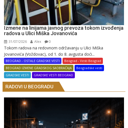
Izmene na linijama javnog prevoza tokom izvođenja
radova u Ulici Miška Jovanovića
31/07/2026
Alex
0
Tokom radova na redovnom održavanju u Ulici Miška
Jovanovića (Voždovac), od 1. do 8. avgusta doći...
BEOGRAD - OSTALE GRADSKE VESTI
Beograd - Vesti Beograd
BEOGRAD IZMENE GRADSKOG SAOBRAĆAJA
Beogradske vesti
GRADSKE VESTI
GRADSKE VESTI BEOGRAD
RADOVI U BEOGRADU