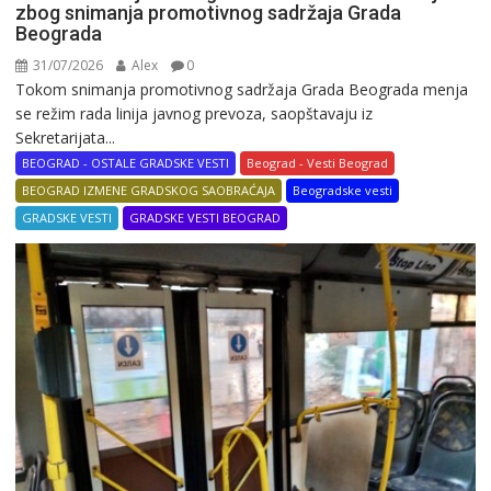
zbog snimanja promotivnog sadržaja Grada
Beograda
31/07/2026
Alex
0
Tokom snimanja promotivnog sadržaja Grada Beograda menja
se režim rada linija javnog prevoza, saopštavaju iz
Sekretarijata...
BEOGRAD - OSTALE GRADSKE VESTI
Beograd - Vesti Beograd
BEOGRAD IZMENE GRADSKOG SAOBRAĆAJA
Beogradske vesti
GRADSKE VESTI
GRADSKE VESTI BEOGRAD