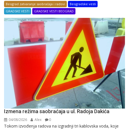
Beograd zatvaranje saobraćaja i radovi
Beogradske vesti
GRADSKE VESTI
GRADSKE VESTI BEOGRAD
Izmena režima saobraćaja u ul. Radoja Dakića
04/08/2026
Alex
0
Tokom izvođenja radova na izgradnji tri kablovska voda, koje