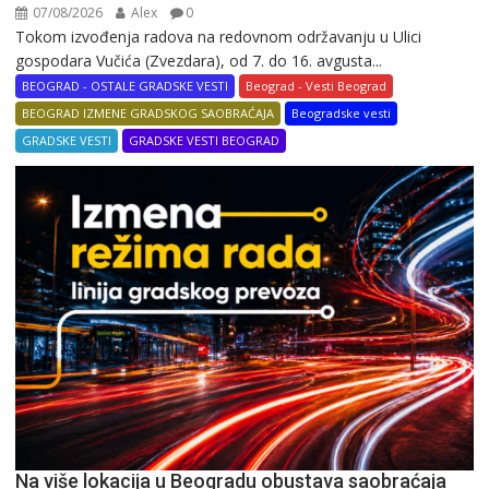
07/08/2026
Alex
0
Tokom izvođenja radova na redovnom održavanju u Ulici
gospodara Vučića (Zvezdara), od 7. do 16. avgusta...
BEOGRAD - OSTALE GRADSKE VESTI
Beograd - Vesti Beograd
BEOGRAD IZMENE GRADSKOG SAOBRAĆAJA
Beogradske vesti
GRADSKE VESTI
GRADSKE VESTI BEOGRAD
Na više lokacija u Beogradu obustava saobraćaja