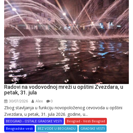
Radovi na vodovodnoj mreži u opštini Zvezdara, u
petak, 31. jula
30/07/2026
Alex
0
Zbog stavljanja u funkciju novopoloženog cevovoda u opštini
Zvezdara, u petak, 31. jula 2026. godine, u...
BEOGRAD - OSTALE GRADSKE VESTI
Beograd - Vesti Beograd
Beogradske vesti
BEZ VODE U BEOGRADU
GRADSKE VESTI