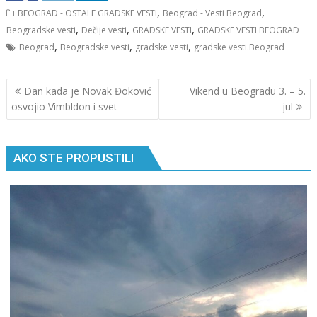
,
,
BEOGRAD - OSTALE GRADSKE VESTI
Beograd - Vesti Beograd
,
,
,
Beogradske vesti
Dečije vesti
GRADSKE VESTI
GRADSKE VESTI BEOGRAD
,
,
,
Beograd
Beogradske vesti
gradske vesti
gradske vesti.Beograd
Кретање
Dan kada je Novak Đoković
Vikend u Beogradu 3. – 5.
чланка
osvojio Vimbldon i svet
jul
AKO STE PROPUSTILI