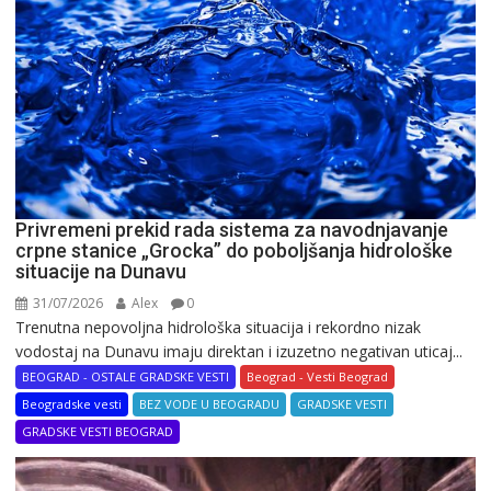
Privremeni prekid rada sistema za navodnjavanje
crpne stanice „Grocka” do poboljšanja hidrološke
situacije na Dunavu
31/07/2026
Alex
0
Trenutna nepovoljna hidrološka situacija i rekordno nizak
vodostaj na Dunavu imaju direktan i izuzetno negativan uticaj...
BEOGRAD - OSTALE GRADSKE VESTI
Beograd - Vesti Beograd
Beogradske vesti
BEZ VODE U BEOGRADU
GRADSKE VESTI
GRADSKE VESTI BEOGRAD