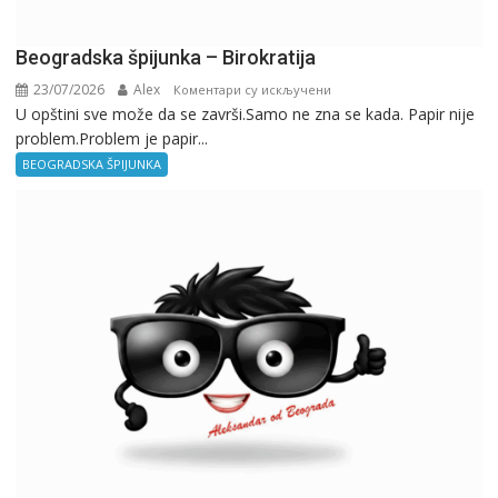
Beogradska špijunka – Birokratija
23/07/2026
Alex
на
Коментари су искључени
U opštini sve može da se završi.Samo ne zna se kada. Papir nije
Beogradska
problem.Problem je papir...
špijunka
–
BEOGRADSKA ŠPIJUNKA
Birokratija