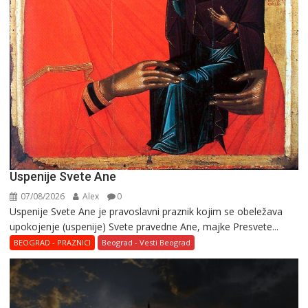
Uspenije Svete Ane
07/08/2026
Alex
0
Uspenije Svete Ane je pravoslavni praznik kojim se obeležava
upokojenje (uspenije) Svete pravedne Ane, majke Presvete...
BEOGRAD - PRAZNICI
Beograd - Vesti Beograd