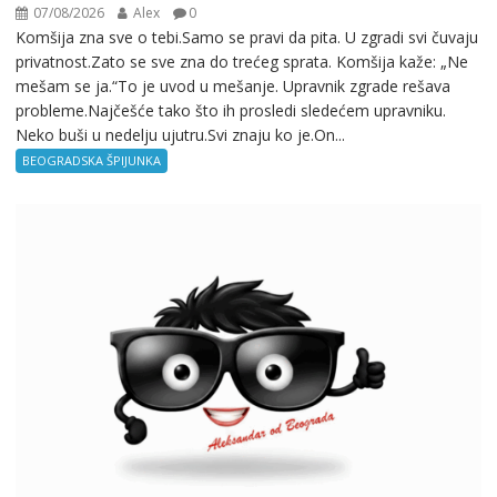
07/08/2026
Alex
0
Komšija zna sve o tebi.Samo se pravi da pita. U zgradi svi čuvaju
privatnost.Zato se sve zna do trećeg sprata. Komšija kaže: „Ne
mešam se ja.“To je uvod u mešanje. Upravnik zgrade rešava
probleme.Najčešće tako što ih prosledi sledećem upravniku.
Neko buši u nedelju ujutru.Svi znaju ko je.On...
BEOGRADSKA ŠPIJUNKA