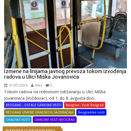
Izmene na linijama javnog prevoza tokom izvođenja
radova u Ulici Miška Jovanovića
31/07/2026
Alex
0
Tokom radova na redovnom održavanju u Ulici Miška
Jovanovića (Voždovac), od 1. do 8. avgusta doći...
BEOGRAD - OSTALE GRADSKE VESTI
Beograd - Vesti Beograd
BEOGRAD IZMENE GRADSKOG SAOBRAĆAJA
Beogradske vesti
GRADSKE VESTI
GRADSKE VESTI BEOGRAD