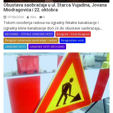
Obustava saobraćaja u ul. Starca Vujadina, Jovana
Miodragovića i 22. oktobra
07/08/2026
Alex
0
Tokom izvođenja radova na izgradnji fekalne kanalizacije i
izgradnji kišne kanalizacije doći će do obustave saobraćaja,...
BEOGRAD - OSTALE GRADSKE VESTI
Beograd - Vesti Beograd
Beograd zatvaranje saobraćaja i radovi
Beogradske vesti
GRADSKE VESTI
GRADSKE VESTI BEOGRAD