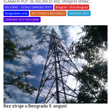
SLANAČKI PUT: 26-32V,35V,51-65Ž, VIŠNjIČKI VENAC:...
BEOGRAD - OSTALE GRADSKE VESTI
Beograd - Vesti Beograd
Beogradske vesti
BEZ STRUJE U BEOGRADU
GRADSKE VESTI
GRADSKE VESTI BEOGRAD
Bez struje u Beogradu 9. avgust