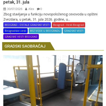
petak, 31. jula
30/07/2026
Alex
0
Zbog stavljanja u funkciju novopoloženog cevovoda u opštini
Zvezdara, u petak, 31. jula 2026. godine, u...
BEOGRAD - OSTALE GRADSKE VESTI
Beograd - Vesti Beograd
Beogradske vesti
BEZ VODE U BEOGRADU
GRADSKE VESTI
GRADSKE VESTI BEOGRAD
GRADSKI SAOBRAĆAJ