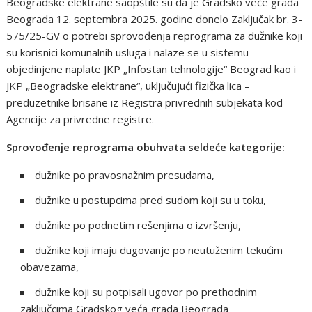
Beogradske elektrane saopštile su da je Gradsko veće grada
Beograda 12. septembra 2025. godine donelo Zaključak br. 3-
575/25-GV o potrebi sprovođenja reprograma za dužnike koji
su korisnici komunalnih usluga i nalaze se u sistemu
objedinjene naplate JKP „Infostan tehnologije“ Beograd kao i
JKP „Beogradske elektrane“, uključujući fizička lica –
preduzetnike brisane iz Registra privrednih subjekata kod
Agencije za privredne registre.
Sprovođenje reprograma obuhvata seldeće kategorije:
dužnike po pravosnažnim presudama,
dužnike u postupcima pred sudom koji su u toku,
dužnike po podnetim rešenjima o izvršenju,
dužnike koji imaju dugovanje po neutuženim tekućim
obavezama,
dužnike koji su potpisali ugovor po prethodnim
zaključcima Gradskog veća grada Beograda