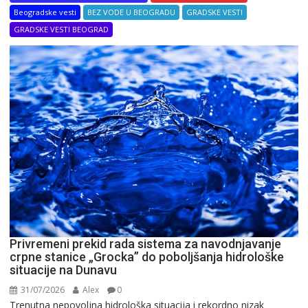
Beogradske vesti
BEZ VODE U BEOGRADU
GRADSKE VESTI
GRADSKE VESTI BEOGRAD
Privremeni prekid rada sistema za navodnjavanje
crpne stanice „Grocka” do poboljšanja hidrološke
situacije na Dunavu
31/07/2026
Alex
0
Trenutna nepovoljna hidrološka situacija i rekordno nizak