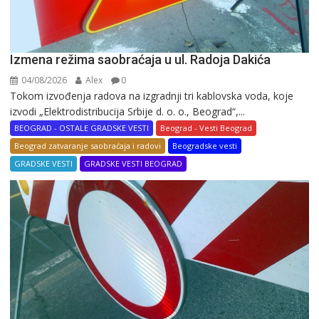
Izmena režima saobraćaja u ul. Radoja Dakića
04/08/2026
Alex
0
Tokom izvođenja radova na izgradnji tri kablovska voda, koje
izvodi „Elektrodistribucija Srbije d. o. o., Beograd“,...
BEOGRAD - OSTALE GRADSKE VESTI
Beograd - Vesti Beograd
Beograd zatvaranje saobraćaja i radovi
Beogradske vesti
GRADSKE VESTI
GRADSKE VESTI BEOGRAD