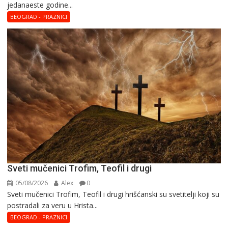
јеdanaеstе gоdinе...
Hristina
BEOGRAD - PRAZNICI
Sveti mučenici Trofim, Teofil i drugi
05/08/2026
Alex
0
Sveti mučenici Trofim, Teofil i drugi hrišćanski su svetitelji koji su
postradali za veru u Hrista...
BEOGRAD - PRAZNICI