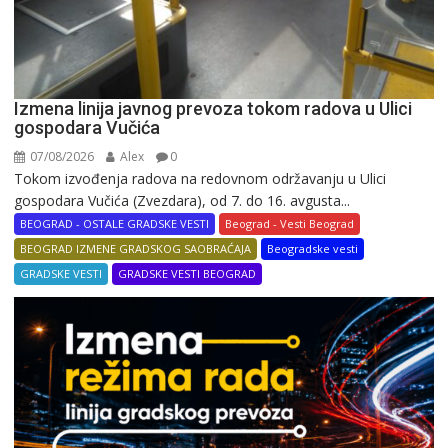
Izmena linija javnog prevoza tokom radova u Ulici
gospodara Vučića
07/08/2026
Alex
0
Tokom izvođenja radova na redovnom održavanju u Ulici
gospodara Vučića (Zvezdara), od 7. do 16. avgusta...
BEOGRAD - OSTALE GRADSKE VESTI
Beograd - Vesti Beograd
BEOGRAD IZMENE GRADSKOG SAOBRAĆAJA
Beogradske vesti
GRADSKE VESTI
GRADSKE VESTI BEOGRAD