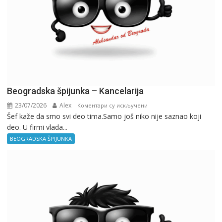
Beogradska špijunka – Kancelarija
23/07/2026
Alex
на
Коментари су искључени
Šef kaže da smo svi deo tima.Samo još niko nije saznao koji
Beogradska
deo. U firmi vlada...
špijunka
–
BEOGRADSKA ŠPIJUNKA
Kancelarija