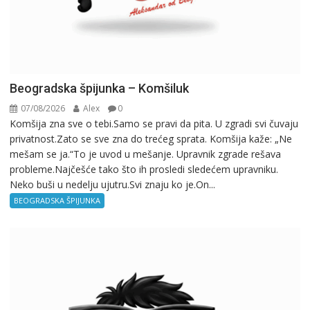
Beogradska špijunka – Komšiluk
07/08/2026
Alex
0
Komšija zna sve o tebi.Samo se pravi da pita. U zgradi svi čuvaju
privatnost.Zato se sve zna do trećeg sprata. Komšija kaže: „Ne
mešam se ja.“To je uvod u mešanje. Upravnik zgrade rešava
probleme.Najčešće tako što ih prosledi sledećem upravniku.
Neko buši u nedelju ujutru.Svi znaju ko je.On...
BEOGRADSKA ŠPIJUNKA