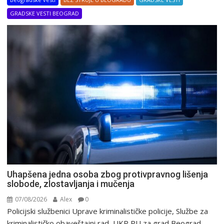
GRADSKE VESTI BEOGRAD
Uhapšena jedna osoba zbog protivpravnog lišenja
slobode, zlostavljanja i mučenja
07/08/2026
Alex
0
Policijski službenici Uprave kriminalističke policije, Službe za
kriminalističko obaveštajni rad, UKP PU za grad Beograd,