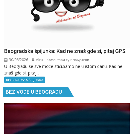
Beogradska špijunka: Kad ne znaš gde si, pitaj GPS.
30/06/2026
Alex
на
Коментари су искључени
U Beogradu se sve može stići.Samo ne u istom danu. Kad ne
Beogradska
znaš gde si, pitaj...
špijunka:
Kad
BEOGRADSKA ŠPIJUNKA
ne
BEZ VODE U BEOGRADU
znaš
gde
si,
pitaj
GPS.