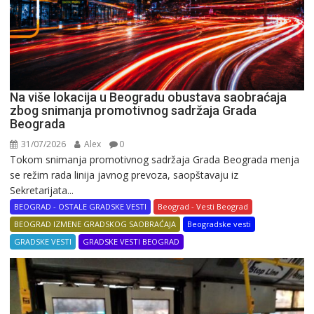
Na više lokacija u Beogradu obustava saobraćaja
zbog snimanja promotivnog sadržaja Grada
Beograda
31/07/2026
Alex
0
Tokom snimanja promotivnog sadržaja Grada Beograda menja
se režim rada linija javnog prevoza, saopštavaju iz
Sekretarijata...
BEOGRAD - OSTALE GRADSKE VESTI
Beograd - Vesti Beograd
BEOGRAD IZMENE GRADSKOG SAOBRAĆAJA
Beogradske vesti
GRADSKE VESTI
GRADSKE VESTI BEOGRAD