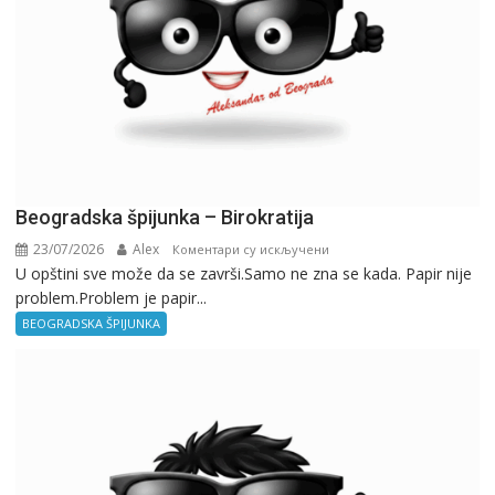
Beogradska špijunka – Birokratija
23/07/2026
Alex
на
Коментари су искључени
U opštini sve može da se završi.Samo ne zna se kada. Papir nije
Beogradska
problem.Problem je papir...
špijunka
–
BEOGRADSKA ŠPIJUNKA
Birokratija