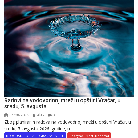
Radovi na vodovodnoj mreži u opštini Vračar, u
sredu, 5. avgusta
04/08/2026
Alex
0
Zbog planiranih radova na vodovodnoj mreži u opštini Vračar, u
sredu, 5. avgusta 2026. godine, u...
BEOGRAD - OSTALE GRADSKE VESTI
Beograd - Vesti Beograd