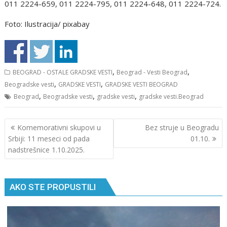
011 2224-659, 011 2224-795, 011 2224-648, 011 2224-724.
Foto: Ilustracija/ pixabay
,
,
BEOGRAD - OSTALE GRADSKE VESTI
Beograd - Vesti Beograd
,
,
Beogradske vesti
GRADSKE VESTI
GRADSKE VESTI BEOGRAD
,
,
,
Beograd
Beogradske vesti
gradske vesti
gradske vesti.Beograd
Кретање
Komemorativni skupovi u
Bez struje u Beogradu
чланка
Srbiji: 11 meseci od pada
01.10.
nadstrešnice 1.10.2025.
AKO STE PROPUSTILI