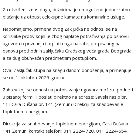
Za utvrđeni iznos duga, dužnicima je omogućeno jednokratno
plaćanje uz otpust celokupne kamate na komunalne usluge.
Napominjemo, primena ovog Zaključka ne odnosi se na
korisnike protiv kojih je zbog naplate potraživanja po osnovu
ugovora o priznanju i otplati duga na rate, potpisanog na
osnovu prethodnih zaključaka Gradskog veća grada Beograda,
a za dug obuhvaćen predmetnim postupkom.
Ovaj Zaključak stupa na snagu danom donošenja, a primenjuje
se od 1. oktobra 2025. godine.
Zahtev koji se odnosi na potpisivanje ugovora možete podneti
u pisanoj formi ili poslati direktno na adrese: Savski nasip br.
11 i Cara Dušana br. 141 (Zemun) Direkciji za snadbevanje
toplotnom energijom.
Direkcija za snabdevanje toplotnom energijom, Cara Dušana
141 Zemun, kontakt telefoni: 011 2224-720, 011 2224-654,