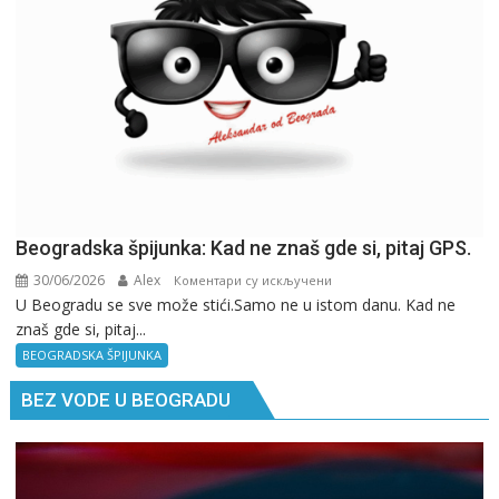
Beogradska špijunka: Kad ne znaš gde si, pitaj GPS.
30/06/2026
Alex
на
Коментари су искључени
U Beogradu se sve može stići.Samo ne u istom danu. Kad ne
Beogradska
znaš gde si, pitaj...
špijunka:
Kad
BEOGRADSKA ŠPIJUNKA
ne
BEZ VODE U BEOGRADU
znaš
gde
si,
pitaj