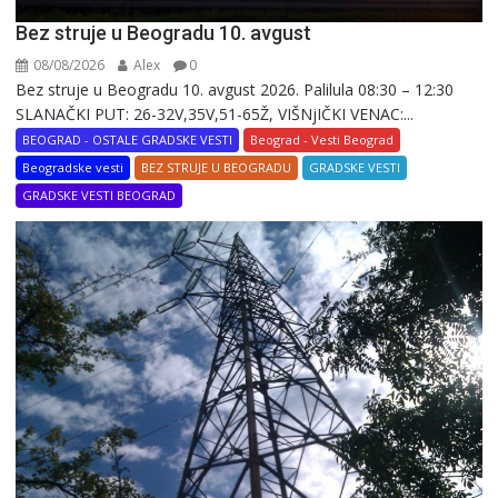
Bez struje u Beogradu 10. avgust
08/08/2026
Alex
0
Bez struje u Beogradu 10. avgust 2026. Palilula 08:30 – 12:30
SLANAČKI PUT: 26-32V,35V,51-65Ž, VIŠNjIČKI VENAC:...
BEOGRAD - OSTALE GRADSKE VESTI
Beograd - Vesti Beograd
Beogradske vesti
BEZ STRUJE U BEOGRADU
GRADSKE VESTI
GRADSKE VESTI BEOGRAD