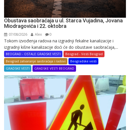
Obustava saobraćaja u ul. Starca Vujadina, Jovana
Miodragovića i 22. oktobra
07/08/2026
Alex
0
Tokom izvođenja radova na izgradnji fekalne kanalizacije i
izgradnji kišne kanalizacije doći će do obustave saobraćaja,...
BEOGRAD - OSTALE GRADSKE VESTI
Beograd - Vesti Beograd
Beograd zatvaranje saobraćaja i radovi
Beogradske vesti
GRADSKE VESTI
GRADSKE VESTI BEOGRAD