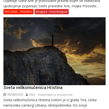
Uspenije Svete Ane je pravoslavni praznik kojim se obeležava
upokojenje (uspenije) Svete pravedne Ane, majke Presvete...
BEOGRAD - PRAZNICI
Beograd - Vesti Beograd
Svеta vеlikоmučеnica Hristina
06/08/2026
Alex
на
Коментари су искључени
Svеta vеlikоmučеnica Hristina rodom je iz grada Tira, ćerka
Svеta
namesnika carskog Urbana, idolopoklonika. Dо svоје
vеlikоmučеnica