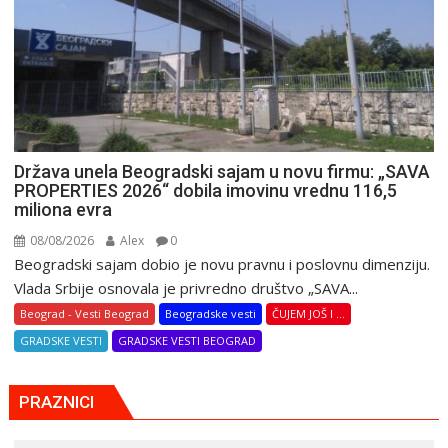
Država unela Beogradski sajam u novu firmu: „SAVA
PROPERTIES 2026“ dobila imovinu vrednu 116,5
miliona evra
08/08/2026
Alex
0
Beogradski sajam dobio je novu pravnu i poslovnu dimenziju.
Vlada Srbije osnovala je privredno društvo „SAVA...
Beograd - Vesti Beograd
Beogradske vesti
ČUJEM JOŠ I ...
GRADSKE VESTI
GRADSKE VESTI BEOGRAD
PRAZNICI