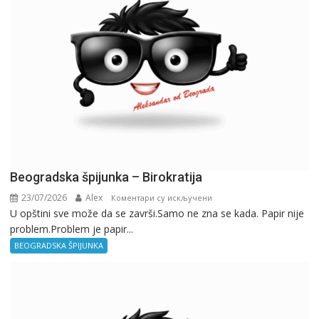
Beogradska špijunka – Birokratija
23/07/2026
Alex
на
Коментари су искључени
U opštini sve može da se završi.Samo ne zna se kada. Papir nije
Beogradska
problem.Problem je papir...
špijunka
–
BEOGRADSKA ŠPIJUNKA
Birokratija