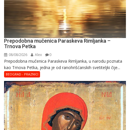
Prepodobna mučenica Paraskeva Rimljanka –
Trnova Petka
08/08/2026
Alex
0
Prepodobna mučenica Paraskeva Rimljanka, u narodu poznata
kao Trnova Petka, jedna je od ranohrišćanskih svetiteljki čije...
BEOGRAD - PRAZNICI