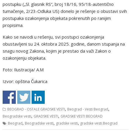
postupku („Sl. glasnik RS“, broj 18/16, 95/18-autentično
tumačenje, 2/23-Odluka US) donelo je rešenje o obustavi svih
postupaka ozakonjenja objekata pokrenutih po ranijim
propisima.
Kako se navodi u rešenju, svi postupci ozakonjenja
obustavljeni su 24. oktobra 2025. godine, danom stupanja na
snagu novog Zakona, kojim je prestao da važi Zakon o
ozakonjenju objekata.
Foto: Ilustracija/ A.M
Izvor: opština Čukarica
,
,
BEOGRAD - OSTALE GRADSKE VESTI
Beograd - Vesti Beograd
,
,
Beogradske vesti
GRADSKE VESTI
GRADSKE VESTI BEOGRAD
,
,
,
Beograd
Beogradske vesti
gradske vesti
gradske vesti.Beograd