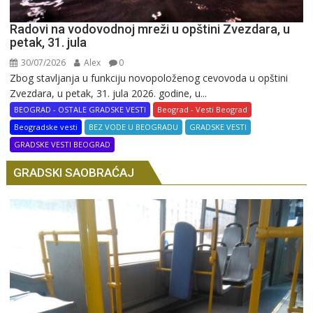
Radovi na vodovodnoj mreži u opštini Zvezdara, u
petak, 31. jula
30/07/2026
Alex
0
Zbog stavljanja u funkciju novopoloženog cevovoda u opštini
Zvezdara, u petak, 31. jula 2026. godine, u...
BEOGRAD - OSTALE GRADSKE VESTI
Beograd - Vesti Beograd
Beogradske vesti
BEZ VODE U BEOGRADU
GRADSKE VESTI
GRADSKE VESTI BEOGRAD
GRADSKI SAOBRAĆAJ