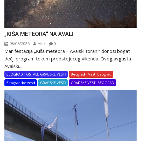
„KIŠA METEORA“ NA AVALI
08/08/2026
Alex
0
Manifestacija „Kiša meteora – Avalski toranj“ donosi bogat
dečji program tokom predstojećeg vikenda. Ovog avgusta
Avalski...
BEOGRAD - OSTALE GRADSKE VESTI
Beograd - Vesti Beograd
Beogradske vesti
GRADSKE VESTI
GRADSKE VESTI BEOGRAD