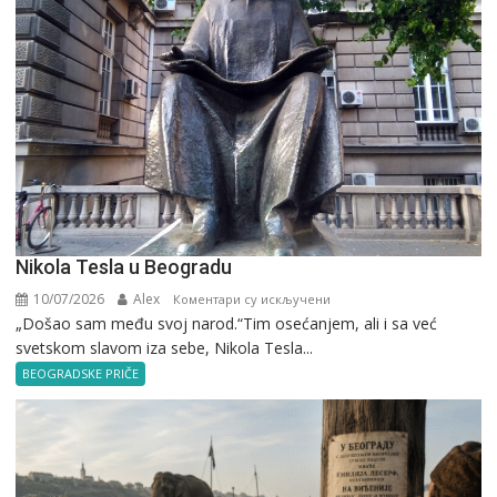
Nikola Tesla u Beogradu
10/07/2026
Alex
на
Коментари су искључени
„Došao sam među svoj narod.“Tim osećanjem, ali i sa već
Nikola
svetskom slavom iza sebe, Nikola Tesla...
Tesla
u
BEOGRADSKE PRIČE
Beogradu