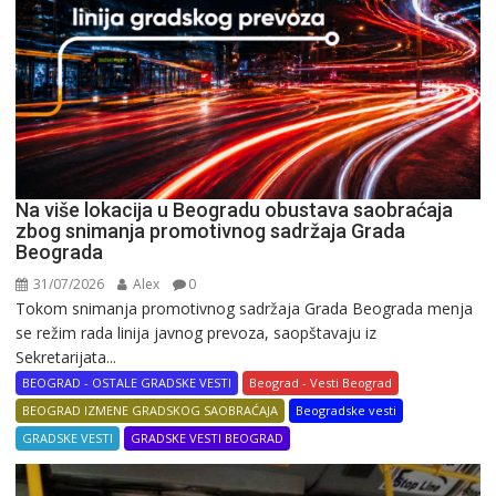
Na više lokacija u Beogradu obustava saobraćaja
zbog snimanja promotivnog sadržaja Grada
Beograda
31/07/2026
Alex
0
Tokom snimanja promotivnog sadržaja Grada Beograda menja
se režim rada linija javnog prevoza, saopštavaju iz
Sekretarijata...
BEOGRAD - OSTALE GRADSKE VESTI
Beograd - Vesti Beograd
BEOGRAD IZMENE GRADSKOG SAOBRAĆAJA
Beogradske vesti
GRADSKE VESTI
GRADSKE VESTI BEOGRAD