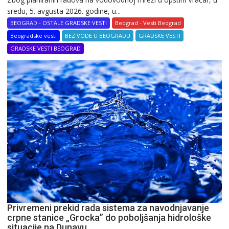
sredu, 5. avgusta 2026. godine, u...
BEOGRAD - OSTALE GRADSKE VESTI
Beograd - Vesti Beograd
Beogradske vesti
BEZ VODE U BEOGRADU
GRADSKE VESTI
GRADSKE VESTI BEOGRAD
Privremeni prekid rada sistema za navodnjavanje
crpne stanice „Grocka” do poboljšanja hidrološke
situacije na Dunavu