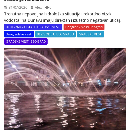
31/07/2026
Alex
0
Trenutna nepovoljna hidrološka situacija i rekordno nizak
vodostaj na Dunavu imaju direktan i izuzetno negativan uticaj...
BEOGRAD - OSTALE GRADSKE VESTI
Beograd - Vesti Beograd
Beogradske vesti
BEZ VODE U BEOGRADU
GRADSKE VESTI
GRADSKE VESTI BEOGRAD