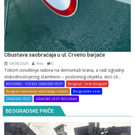
Obustava saobraćaja u ul. Crveno barjače
04/08/2026
Alex
0
Tokom izvođenja radova na demontaži krana, a radi izgradnji
slobodnostojećeg stambeno – poslovnog objekta, doći će...
BEOGRAD - OSTALE GRADSKE VESTI
Beograd - Vesti Beograd
Beograd zatvaranje saobraćaja i radovi
Beogradske vesti
GRADSKE VESTI
GRADSKE VESTI BEOGRAD
BEOGRADSKE PRIČE