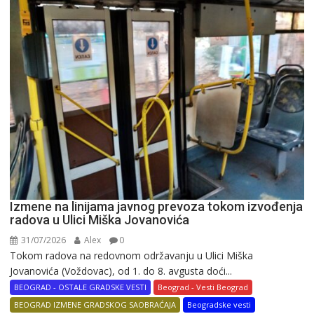
Izmene na linijama javnog prevoza tokom izvođenja
radova u Ulici Miška Jovanovića
31/07/2026
Alex
0
Tokom radova na redovnom održavanju u Ulici Miška
Jovanovića (Voždovac), od 1. do 8. avgusta doći...
BEOGRAD - OSTALE GRADSKE VESTI
Beograd - Vesti Beograd
BEOGRAD IZMENE GRADSKOG SAOBRAĆAJA
Beogradske vesti