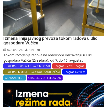
Izmena linija javnog prevoza tokom radova u Ulici
gospodara Vučića
07/08/2026
Alex
0
Tokom izvođenja radova na redovnom održavanju u Ulici
gospodara Vučića (Zvezdara), od 7. do 16. avgusta...
BEOGRAD - OSTALE GRADSKE VESTI
Beograd - Vesti Beograd
BEOGRAD IZMENE GRADSKOG SAOBRAĆAJA
Beogradske vesti
GRADSKE VESTI
GRADSKE VESTI BEOGRAD