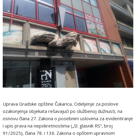
Uprava Gradske opštine Čukarica, Odeljenje za poslove
ozakonjenja objekata rešavajući po službenoj dužnusti, na
osnovu člana 27. Zakona o posebnim uslovima za evidentiranje
i upis prava na nepokretnostima („Sl. glasnik RS“, broj
91/2025), člana 78. i 136. Zakona o opštem upravnom