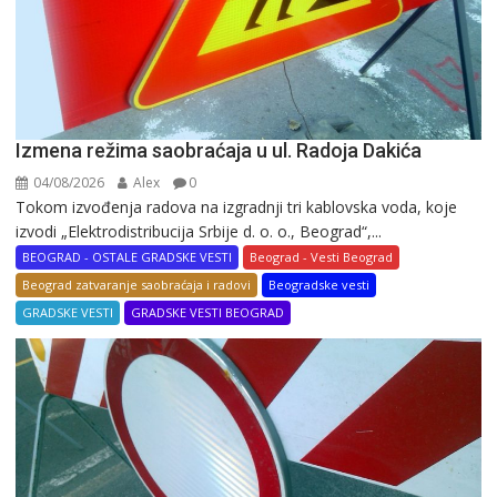
Izmena režima saobraćaja u ul. Radoja Dakića
04/08/2026
Alex
0
Tokom izvođenja radova na izgradnji tri kablovska voda, koje
izvodi „Elektrodistribucija Srbije d. o. o., Beograd“,...
BEOGRAD - OSTALE GRADSKE VESTI
Beograd - Vesti Beograd
Beograd zatvaranje saobraćaja i radovi
Beogradske vesti
GRADSKE VESTI
GRADSKE VESTI BEOGRAD