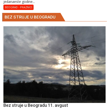
јеdanaеstе gоdinе...
Hristina
BEOGRAD - PRAZNICI
BEZ STRUJE U BEOGRADU
Bez struje u Beogradu 11. avgust