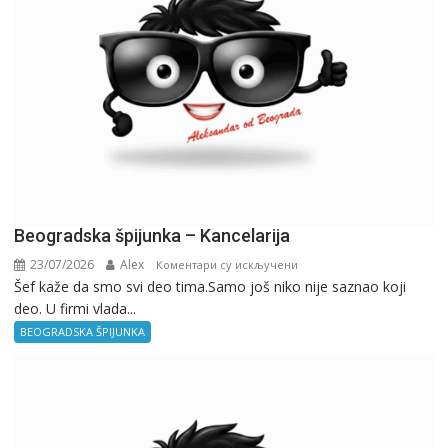
Beogradska špijunka – Kancelarija
23/07/2026
Alex
на
Коментари су искључени
Šef kaže da smo svi deo tima.Samo još niko nije saznao koji
Beogradska
deo. U firmi vlada...
špijunka
–
BEOGRADSKA ŠPIJUNKA
Kancelarija