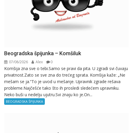
Beogradska špijunka – Komšiluk
07/08/2026
Alex
0
Komšija zna sve o tebi.Samo se pravi da pita. U zgradi svi čuvaju
privatnost.Zato se sve zna do trećeg sprata. Komšija kaže: „Ne
mešam se ja.“To je uvod u mešanje. Upravnik zgrade rešava
probleme.Najčešće tako što ih prosledi sledećem upravniku.
Neko buši u nedelju ujutru.Svi znaju ko je.On...
BEOGRADSKA ŠPIJUNKA