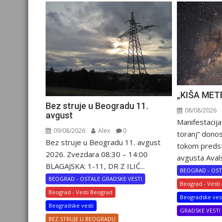
„KIŠA MET
Bez struje u Beogradu 11.
08/08/2026
avgust
Manifestacija
09/08/2026
Alex
0
toranj“ dono
Bez struje u Beogradu 11. avgust
tokom preds
2026. Zvezdara 08:30 – 14:00
avgusta Avalsk
BLAGAJSKA: 1-11, DR Z ILIĆ...
BEOGRAD - OST
BEOGRAD - OSTALE GRADSKE VESTI
Beograd - Vesti
Beograd - Vesti Beograd
Beogradske ves
Beogradske vesti
GRADSKE VEST
BEZ STRUJE U BEOGRADU