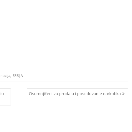
,
 nacija
SRBIJA
du
Osumnjičeni za prodaju i posedovanje narkotika