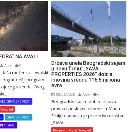
EORA“ NA AVALI
Država unela Beogradski sajam
Alex
0
u novu firmu: „SAVA
 „Kiša meteora – Avalski
PROPERTIES 2026“ dobila
imovinu vrednu 116,5 miliona
si bogat dečji program
evra
tojećeg vikenda. Ovog
i...
08/08/2026
Alex
0
Beogradski sajam dobio je novu
ALE GRADSKE VESTI
pravnu i poslovnu dimenziju. Vlada
 Beograd
Srbije osnovala je privredno društvo
ti
GRADSKE VESTI
„SAVA...
I BEOGRAD
Beograd - Vesti Beograd