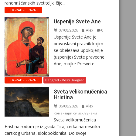
ranohrišćanskih svetiteljki čije...
BEOGRAD - PRAZNICI
Uspenije Svete Ane
07/08/2026
Alex
0
Uspenije Svete Ane je
pravoslavni praznik kojim
se obeležava upokojenje
(uspenije) Svete pravedne
Ane, majke Presvete...
BEOGRAD - PRAZNICI
Beograd - Vesti Beograd
Svеta vеlikоmučеnica
Hristina
06/08/2026
Alex
на
Коментари су искључени
Svеta vеlikоmučеnica
Svеta
Hristina rodom je iz grada Tira, ćerka namesnika
vеlikоmučеnica
carskog Urbana, idolopoklonika. Dо svоје
Hristina