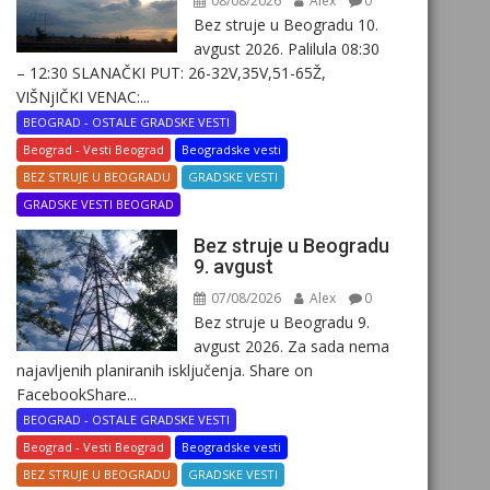
08/08/2026
Alex
0
Bez struje u Beogradu 10.
avgust 2026. Palilula 08:30
– 12:30 SLANAČKI PUT: 26-32V,35V,51-65Ž,
VIŠNjIČKI VENAC:...
BEOGRAD - OSTALE GRADSKE VESTI
Beograd - Vesti Beograd
Beogradske vesti
BEZ STRUJE U BEOGRADU
GRADSKE VESTI
GRADSKE VESTI BEOGRAD
Bez struje u Beogradu
9. avgust
07/08/2026
Alex
0
Bez struje u Beogradu 9.
avgust 2026. Za sada nema
najavljenih planiranih isključenja. Share on
FacebookShare...
BEOGRAD - OSTALE GRADSKE VESTI
Beograd - Vesti Beograd
Beogradske vesti
BEZ STRUJE U BEOGRADU
GRADSKE VESTI