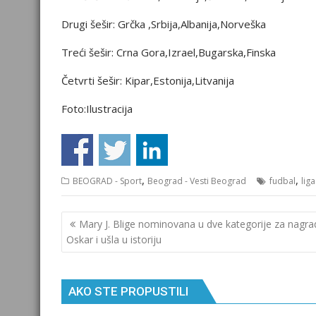
Drugi šešir: Grčka ,Srbija,Albanija,Norveška
Treći šešir: Crna Gora,Izrael,Bugarska,Finska
Četvrti šešir: Kipar,Estonija,Litvanija
Foto:Ilustracija
,
,
BEOGRAD - Sport
Beograd - Vesti Beograd
fudbal
liga
Кретање
Mary J. Blige nominovana u dve kategorije za nagra
чланка
Oskar i ušla u istoriju
AKO STE PROPUSTILI