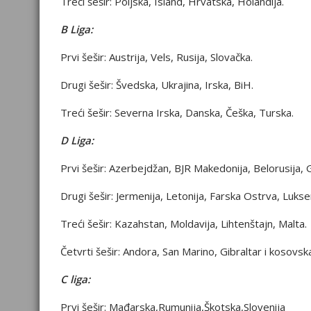
Treći šešir: Poljska, Island, Hrvatska, Holandija.
B Liga:
Prvi šešir: Austrija, Vels, Rusija, Slovačka.
Drugi šešir: Švedska, Ukrajina, Irska, BiH.
Treći šešir: Severna Irska, Danska, Češka, Turska.
D Liga:
Prvi šešir: Azerbejdžan, BJR Makedonija, Belorusija, G
Drugi šešir: Jermenija, Letonija, Farska Ostrva, Luks
Treći šešir: Kazahstan, Moldavija, Lihtenštajn, Malta.
Četvrti šešir: Andora, San Marino, Gibraltar i kosovska
C liga:
Prvi šešir: Mađarska,Rumunija,Škotska,Slovenija