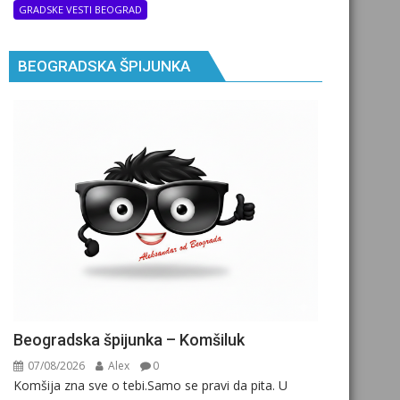
GRADSKE VESTI BEOGRAD
BEOGRADSKA ŠPIJUNKA
Beogradska špijunka – Komšiluk
07/08/2026
Alex
0
Komšija zna sve o tebi.Samo se pravi da pita. U