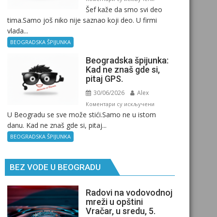
Šef kaže da smo svi deo
Beogradska
tima.Samo još niko nije saznao koji deo. U firmi
špijunka
vlada...
–
Kancelarija
BEOGRADSKA ŠPIJUNKA
Beogradska špijunka:
Kad ne znaš gde si,
pitaj GPS.
30/06/2026
Alex
на
Коментари су искључени
U Beogradu se sve može stići.Samo ne u istom
Beogradska
danu. Kad ne znaš gde si, pitaj...
špijunka:
Kad
BEOGRADSKA ŠPIJUNKA
ne
znaš
BEZ VODE U BEOGRADU
gde
si,
pitaj
Radovi na vodovodnoj
GPS.
mreži u opštini
Vračar, u sredu, 5.