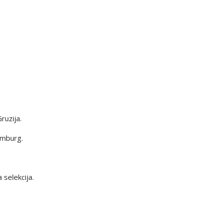
ruzija.
emburg.
 selekcija.