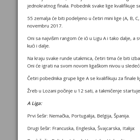
jednokratnog finala. Pobednik svake lige kvalifikuje 
55 zemalja će biti podeljeno u četiri mini lige (A, B,
novembru 2017.
Oni sa najvišim rangom će ići u Ligu A i tako dalje, a sv
kući i dalje.
Na kraju svake runde utakmica, četiri tima će biti izba
Oni će igrati na svom novom ligaškom nivou u sledećo
Četiri pobednika grupe lige A se kvalifikuju za finale 
Žreb u Lozani počinje u 12 sati, a takmičenje startu
A Liga:
Prvi šešir: Nemačka, Portugalija, Belgija, Španija.
Drugi šešir: Francuska, Engleska, Švajcarska, Italija: