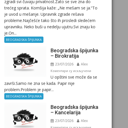
zgradi svi čuvaju privatnost.Zato se sve zna do
trećeg sprata. Komšija kaže: „Ne mešam se ja.“To
je uvod u mešanje. Upravnik zgrade rešava
probleme.Najčešće tako što ih prosledi sledećem
upravniku. Neko buši u nedelju ujutru.Svi znaju ko
je.On...
BEOGRADSKA ŠPIJUNKA
Beogradska špijunka
– Birokratija
23/07/2026
Alex
на
Коментари су искључени
U opštini sve može da se
Beogradska
završi.Samo ne zna se kada. Papir nije
špijunka
problem.Problem je papir...
–
Birokratija
BEOGRADSKA ŠPIJUNKA
Beogradska špijunka
– Kancelarija
23/07/2026
Alex
на
Коментари су искључени