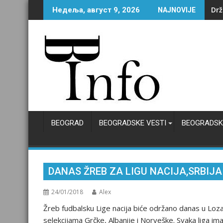
Skip
Lud
Недеља, август 9, 2026
NAJNOVIJE
to
content
BEOGRAD
BEOGRADSKE VESTI
BEOGRADSK
DANAS ŽREB ZA LIGU NACIJA,SRBIJA
24/01/2018
Alex
Žreb fudbalsku Lige nacija biće održano danas u Lozan
selekcijama Grčke, Albanije i Norveške. Svaka liga ima