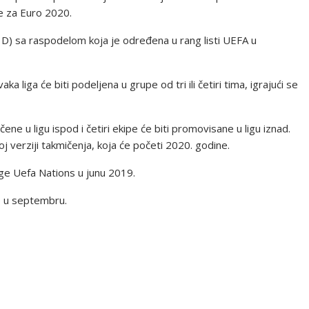
se za Euro 2020.
 C, D) sa raspodelom koja je određena u rang listi UEFA u
aka liga će biti podeljena u grupe od tri ili četiri tima, igrajući se
čene u ligu ispod i četiri ekipe će biti promovisane u ligu iznad.
j verziji takmičenja, koja će početi 2020. godine.
lige Uefa Nations u junu 2019.
je u septembru.