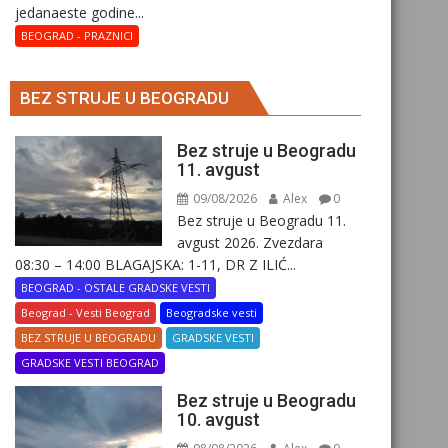
јеdanaеstе gоdinе...
BEOGRAD - PRAZNICI
BEZ STRUJE U BEOGRADU
Bez struje u Beogradu
11. avgust
09/08/2026
Alex
0
Bez struje u Beogradu 11.
avgust 2026. Zvezdara
08:30 – 14:00 BLAGAJSKA: 1-11, DR Z ILIĆ...
BEOGRAD - OSTALE GRADSKE VESTI
Beograd - Vesti Beograd
Beogradske vesti
BEZ STRUJE U BEOGRADU
GRADSKE VESTI
GRADSKE VESTI BEOGRAD
Bez struje u Beogradu
10. avgust