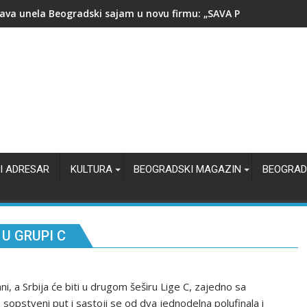
i Nasta - čovek koji nije hteo da napusti Beograd
I ADRESAR
KULTURA
BEOGRADSKI MAGAZIN
BEOGRAD
 U GRUPI C
i, a Srbija će biti u drugom šeširu Lige C, zajedno sa
 sopstveni put i sastoji se od dva jednodelna polufinala i