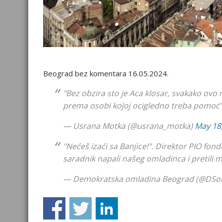
Beograd bez komentara 16.05.2024.
"Bez obzira sto je Aca klosar, svakako ovo 
prema osobi kojoj ocigledno treba pomoć
— Usrana Motka (@usrana_motka)
May 18
"Nećeš izaći sa Banjice!". Direktor PIO fonda
saradnik napali našeg omladinca i pretili
— Demokratska omladina Beograd (@DSo