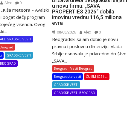
Država unela Beogradski sajam
Alex
0
u novu firmu: „SAVA
 „Kiša meteora – Avalski
PROPERTIES 2026“ dobila
imovinu vrednu 116,5 miliona
si bogat dečji program
evra
tojećeg vikenda. Ovog
i...
08/08/2026
Alex
0
Beogradski sajam dobio je novu
ALE GRADSKE VESTI
pravnu i poslovnu dimenziju. Vlada
 Beograd
Srbije osnovala je privredno društvo
ti
GRADSKE VESTI
„SAVA...
I BEOGRAD
Beograd - Vesti Beograd
Beogradske vesti
ČUJEM JOŠ I ...
GRADSKE VESTI
GRADSKE VESTI BEOGRAD