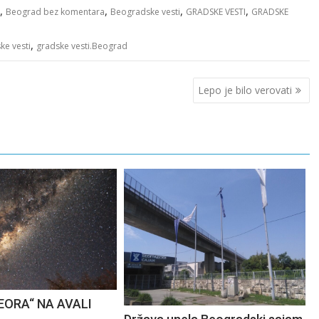
,
,
,
,
Beograd bez komentara
Beogradske vesti
GRADSKE VESTI
GRADSKE
,
ke vesti
gradske vesti.Beograd
Lepo je bilo verovati
EORA“ NA AVALI