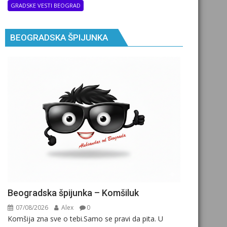
GRADSKE VESTI BEOGRAD
BEOGRADSKA ŠPIJUNKA
Beogradska špijunka – Komšiluk
07/08/2026
Alex
0
Komšija zna sve o tebi.Samo se pravi da pita. U