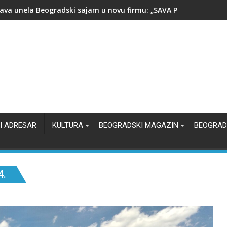
i Nasta - čovek koji nije hteo da napusti Beograd
I ADRESAR
KULTURA
BEOGRADSKI MAGAZIN
BEOGRAD
4.