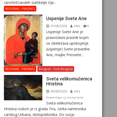
ranohrišćanskih svetiteljki čije...
BEOGRAD - PRAZNICI
Uspenije Svete Ane
07/08/2026
Alex
0
Uspenije Svete Ane je
pravoslavni praznik kojim
se obeležava upokojenje
(uspenije) Svete pravedne
Ane, majke Presvete...
BEOGRAD - PRAZNICI
Beograd - Vesti Beograd
Svеta vеlikоmučеnica
Hristina
06/08/2026
Alex
на
Коментари су искључени
Svеta vеlikоmučеnica
Svеta
Hristina rodom je iz grada Tira, ćerka namesnika
vеlikоmučеnica
carskog Urbana, idolopoklonika. Dо svоје
Hristina