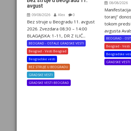
Bez struje u Beogradu 11.
08/08/2026
avgust
Manifestacija
09/08/2026
Alex
0
toranj“ dono
Bez struje u Beogradu 11. avgust
tokom preds
2026. Zvezdara 08:30 – 14:00
avgusta Avalsk
BLAGAJSKA: 1-11, DR Z ILIĆ...
BEOGRAD - OST
BEOGRAD - OSTALE GRADSKE VESTI
Beograd - Vesti
Beograd - Vesti Beograd
Beogradske ves
Beogradske vesti
GRADSKE VEST
BEZ STRUJE U BEOGRADU
GRADSKE VESTI
GRADSKE VESTI BEOGRAD