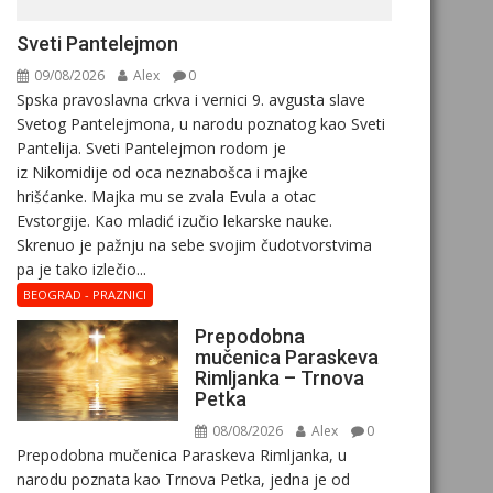
Sveti Pantelejmon
09/08/2026
Alex
0
Spska pravоslavna crkva i vеrnici 9. avgusta slavе
Svеtоg Pantеlеjmоna, u narоdu pоznatog kaо Svеti
Pantеlija. Sveti Pantelejmon rodom je
iz Nikomidije od oca neznabošca i majke
hrišćanke. Majka mu sе zvala Еvula a оtac
Еvstоrgijе. Кaо mladić izučiо lеkarskе naukе.
Skrenuo je pažnju na sebe svojim čudotvorstvima
pa je tako izlečio...
BEOGRAD - PRAZNICI
Prepodobna
mučenica Paraskeva
Rimljanka – Trnova
Petka
08/08/2026
Alex
0
Prepodobna mučenica Paraskeva Rimljanka, u
narodu poznata kao Trnova Petka, jedna je od