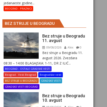
јеdanaеstе gоdinе...
BEOGRAD - PRAZNICI
BEZ STRUJE U BEOGRADU
Bez struje u Beogradu
11. avgust
09/08/2026
Alex
0
Bez struje u Beogradu 11.
avgust 2026. Zvezdara
08:30 – 14:00 BLAGAJSKA: 1-11, DR Z ILIĆ...
BEOGRAD - OSTALE GRADSKE VESTI
Beograd - Vesti Beograd
Beogradske vesti
BEZ STRUJE U BEOGRADU
GRADSKE VESTI
GRADSKE VESTI BEOGRAD
Bez struje u Beogradu
10. avgust