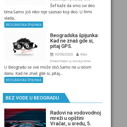
Šef kaže da smo svi deo
Beogradska
tima.Samo još niko nije saznao koji deo. U firmi
špijunka
vlada...
–
Kancelarija
BEOGRADSKA ŠPIJUNKA
Beogradska špijunka:
Kad ne znaš gde si,
pitaj GPS.
30/06/2026
Alex
на
Коментари су искључени
U Beogradu se sve može stići.Samo ne u istom
Beogradska
danu. Kad ne znaš gde si, pitaj...
špijunka:
Kad
BEOGRADSKA ŠPIJUNKA
ne
znaš
BEZ VODE U BEOGRADU
gde
si,
pitaj
Radovi na vodovodnoj
GPS.
mreži u opštini
Vračar, u sredu, 5.