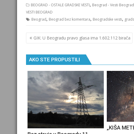
,
BEOGRAD - OSTALE GRADSKE VESTI
Beograd - Vesti Beograd
VESTI BEOGRAD
,
,
,
Beograd
Beograd bez komentara
Beogradske vesti
grads
Кретање
GIK: U Beogradu pravo glasa ima 1.602.112 birača
чланка
AKO STE PROPUSTILI
„KIŠA MET