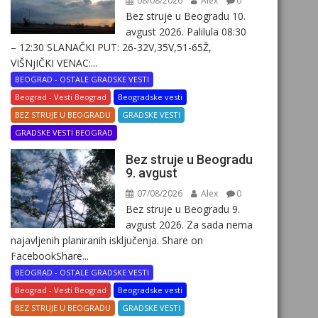
08/08/2026
Alex
0
Bez struje u Beogradu 10.
avgust 2026. Palilula 08:30
– 12:30 SLANAČKI PUT: 26-32V,35V,51-65Ž,
VIŠNjIČKI VENAC:...
BEOGRAD - OSTALE GRADSKE VESTI
Beograd - Vesti Beograd
Beogradske vesti
BEZ STRUJE U BEOGRADU
GRADSKE VESTI
GRADSKE VESTI BEOGRAD
Bez struje u Beogradu
9. avgust
07/08/2026
Alex
0
Bez struje u Beogradu 9.
avgust 2026. Za sada nema
najavljenih planiranih isključenja. Share on
FacebookShare...
BEOGRAD - OSTALE GRADSKE VESTI
Beograd - Vesti Beograd
Beogradske vesti
BEZ STRUJE U BEOGRADU
GRADSKE VESTI