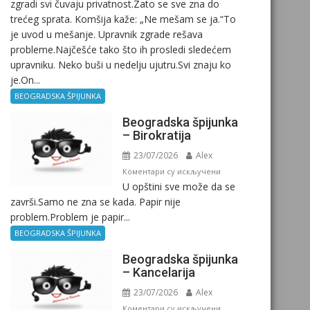
zgradi svi čuvaju privatnost.Zato se sve zna do
trećeg sprata. Komšija kaže: „Ne mešam se ja.“To
je uvod u mešanje. Upravnik zgrade rešava
probleme.Najčešće tako što ih prosledi sledećem
upravniku. Neko buši u nedelju ujutru.Svi znaju ko
je.On...
BEOGRADSKA ŠPIJUNKA
Beogradska špijunka
– Birokratija
23/07/2026
Alex
на
Коментари су искључени
U opštini sve može da se
Beogradska
završi.Samo ne zna se kada. Papir nije
špijunka
problem.Problem je papir...
–
Birokratija
BEOGRADSKA ŠPIJUNKA
Beogradska špijunka
– Kancelarija
23/07/2026
Alex
на
Коментари су искључени