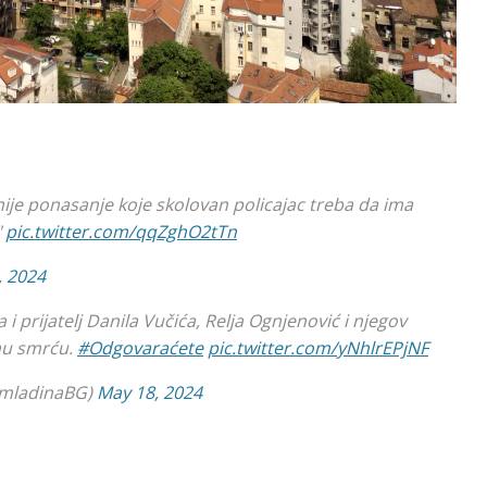
nije ponasanje koje skolovan policajac treba da ima
"
pic.twitter.com/qqZghO2tTn
, 2024
 i prijatelj Danila Vučića, Relja Ognjenović i njegov
 mu smrću.
#Odgovaraćete
pic.twitter.com/yNhlrEPjNF
mladinaBG)
May 18, 2024