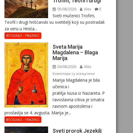
Trofim, Teofil i drugi
05/08/2026
Alex
0
Sveti mučenici Trofim,
Teofil i drugi hrišćanski su svetitelji koji su postradali
za veru u Hrista...
BEOGRAD - PRAZNICI
Sveta Marija
Magdalena – Blaga
Marija
04/08/2026
Alex
на
Коментари су искључени
Marija Magdalena je bila
Sveta
učenica i
Marija
pratilja Isusa iz Nazareta. P
Magdalena
ravoslavna crkva je smatra
–
ravnom apostolima i
Blaga
proslavlja se 4. avgusta. Marija je...
Marija
BEOGRAD - PRAZNICI
Sveti prorok Jezekilj