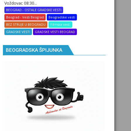
Voždovac 08:30...
BEOGRAD - OSTALE GRADSKE VESTI
Beograd - Vesti Beograd
Beogradske vesti
BEZ STRUJE U BEOGRADU
Filmske vesti
GRADSKE VESTI
GRADSKE VESTI BEOGRAD
BEOGRADSKA ŠPIJUNKA