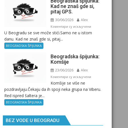
Beogradska špijunka:
Kad ne znaš gde si,
pitaj GPS.
30/06/2026
Alex
на
Коментари су искључени
U Beogradu se sve može stići.Samo ne u istom
Beogradska
danu. Kad ne znaš gde si, pitaj...
špijunka:
Kad
BEOGRADSKA ŠPIJUNKA
ne
Beogradska špijunka:
znaš
Komšije
gde
23/06/2026
Alex
si,
pitaj
на
Коментари су искључени
Komšije se više ne
GPS.
Beogradska
pozdravljaju.Čekaju da ih spoji neka grupa na Viberu.
špijunka:
Red ispred šaltera je...
Komšije
BEOGRADSKA ŠPIJUNKA
BEZ VODE U BEOGRADU