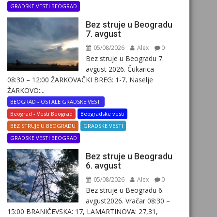
GRADSKE VESTI BEOGRAD
Bez struje u Beogradu
7. avgust
05/08/2026
Alex
0
Bez struje u Beogradu 7.
avgust 2026. Čukarica
08:30 – 12:00 ŽARKOVAČKI BREG: 1-7, Naselje
ŽARKOVO:...
BEOGRAD - OSTALE GRADSKE VESTI
Beograd - Vesti Beograd
Beogradske vesti
BEZ STRUJE U BEOGRADU
GRADSKE VESTI
GRADSKE VESTI BEOGRAD
Bez struje u Beogradu
6. avgust
05/08/2026
Alex
0
Bez struje u Beogradu 6.
avgust2026. Vračar 08:30 –
15:00 BRANIČEVSKA: 17, LAMARTINOVA: 27,31,