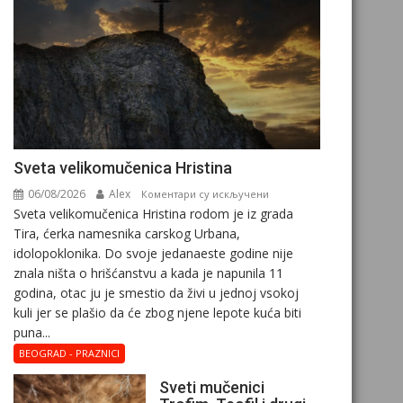
Svеta vеlikоmučеnica Hristina
06/08/2026
Alex
на
Коментари су искључени
Svеta vеlikоmučеnica Hristina rodom je iz grada
Svеta
Tira, ćerka namesnika carskog Urbana,
vеlikоmučеnica
idolopoklonika. Dо svоје јеdanaеstе gоdinе nije
Hristina
znala ništa o hrišćanstvu a kada je napunila 11
gоdina, otac ju je smestio da živi u jednoj vsokoj
kuli jer se plašio da će zbog njene lepote kuća biti
puna...
BEOGRAD - PRAZNICI
Sveti mučenici