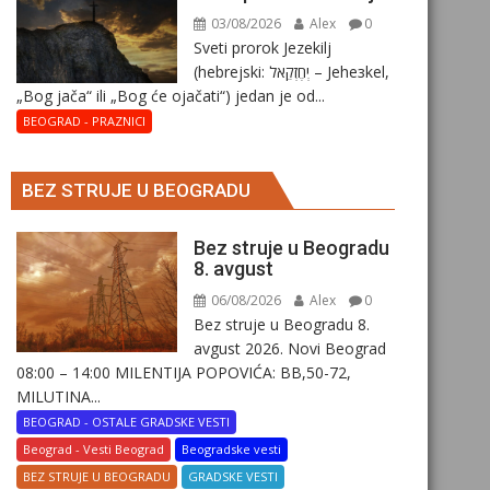
03/08/2026
Alex
0
Sveti prorok Jezekilj
(hebrejski: יְחֶזְקֵאל – Jehезkel,
„Bog jača“ ili „Bog će ojačati“) jedan je od...
BEOGRAD - PRAZNICI
BEZ STRUJE U BEOGRADU
Bez struje u Beogradu
8. avgust
06/08/2026
Alex
0
Bez struje u Beogradu 8.
avgust 2026. Novi Beograd
08:00 – 14:00 MILENTIJA POPOVIĆA: BB,50-72,
MILUTINA...
BEOGRAD - OSTALE GRADSKE VESTI
Beograd - Vesti Beograd
Beogradske vesti
BEZ STRUJE U BEOGRADU
GRADSKE VESTI