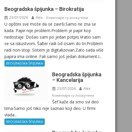
Beogradska špijunka – Birokratija
23/07/2026
Alex
на
Коментари су искључени
U opštini sve može da se završi.Samo ne zna se
Beogradska
kada. Papir nije problem.Problem je papir koji
špijunka
nedostaje. Došao sam po jedan potpis.Vratio sam
–
se sa iskustvom. Šalter radi od osam do tri.Problem
Birokratija
radi non-stop. Sistem je digitalizovan.Zato sada više
papira ima online. Fali samo još jedan dokument.I...
BEOGRADSKA ŠPIJUNKA
Beogradska špijunka
– Kancelarija
23/07/2026
Alex
на
Коментари су искључени
Šef kaže da smo svi deo
Beogradska
tima.Samo još niko nije saznao koji deo. U firmi
špijunka
vlada...
–
Kancelarija
BEOGRADSKA ŠPIJUNKA