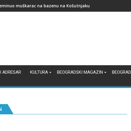
ština Stari grad: ranac, školski pribor i novčana podrška za pol
I ADRESAR
KULTURA
BEOGRADSKI MAGAZIN
BEOGRAD
N