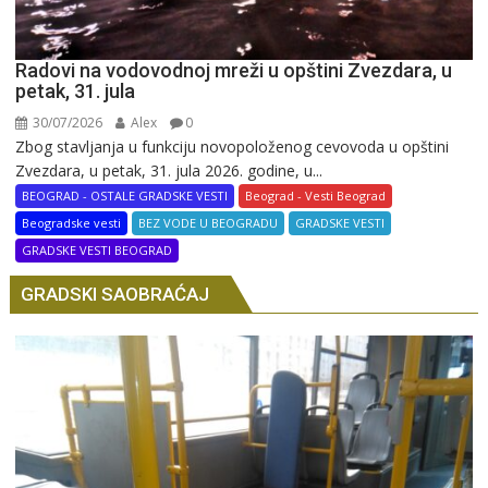
Radovi na vodovodnoj mreži u opštini Zvezdara, u
petak, 31. jula
30/07/2026
Alex
0
Zbog stavljanja u funkciju novopoloženog cevovoda u opštini
Zvezdara, u petak, 31. jula 2026. godine, u...
BEOGRAD - OSTALE GRADSKE VESTI
Beograd - Vesti Beograd
Beogradske vesti
BEZ VODE U BEOGRADU
GRADSKE VESTI
GRADSKE VESTI BEOGRAD
GRADSKI SAOBRAĆAJ