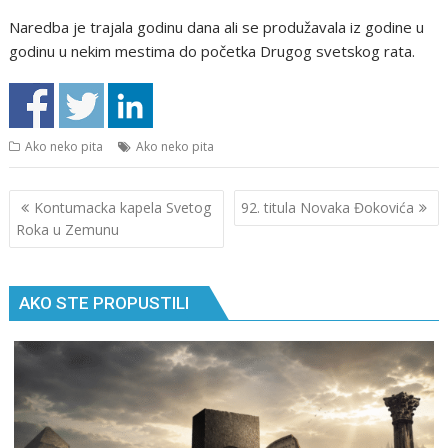
Naredba je trajala godinu dana ali se produžavala iz godine u
godinu u nekim mestima do početka Drugog svetskog rata.
Ako neko pita
Ako neko pita
Кретање
Kontumacka kapela Svetog
92. titula Novaka Đokovića
чланка
Roka u Zemunu
AKO STE PROPUSTILI