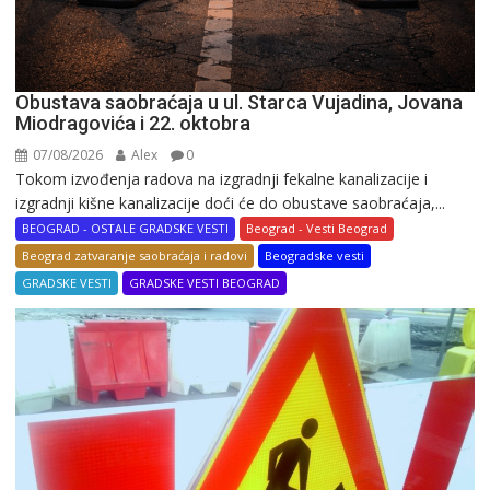
Obustava saobraćaja u ul. Starca Vujadina, Jovana
Miodragovića i 22. oktobra
07/08/2026
Alex
0
Tokom izvođenja radova na izgradnji fekalne kanalizacije i
izgradnji kišne kanalizacije doći će do obustave saobraćaja,...
BEOGRAD - OSTALE GRADSKE VESTI
Beograd - Vesti Beograd
Beograd zatvaranje saobraćaja i radovi
Beogradske vesti
GRADSKE VESTI
GRADSKE VESTI BEOGRAD