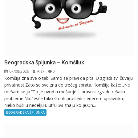
Beogradska špijunka – Komšiluk
07/08/2026
Alex
0
Komšija zna sve o tebi.Samo se pravi da pita. U zgradi svi čuvaju
privatnost.Zato se sve zna do trećeg sprata. Komšija kaže: „Ne
mešam se ja.“To je uvod u mešanje. Upravnik zgrade rešava
probleme.Najčešće tako što ih prosledi sledećem upravniku.
Neko buši u nedelju ujutru.Svi znaju ko je.On...
BEOGRADSKA ŠPIJUNKA