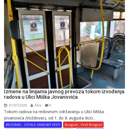
Izmene na linijama javnog prevoza tokom izvođenja
radova u Ulici Miška Jovanovića
31/07/2026
Alex
0
Tokom radova na redovnom održavanju u Ulici Miška
Jovanovića (Voždovac), od 1. do 8. avgusta doći...
BEOGRAD - OSTALE GRADSKE VESTI
Beograd - Vesti Beograd