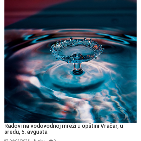
pitaj
GPS.
Radovi na vodovodnoj mreži u opštini Vračar, u
sredu, 5. avgusta
04/08/2026
Alex
0