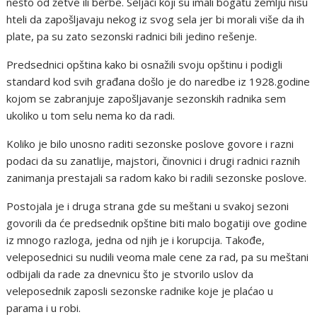
nešto od žetve ili berbe. Seljaci koji su imali bogatu zemlju nisu
hteli da zapošljavaju nekog iz svog sela jer bi morali više da ih
plate, pa su zato sezonski radnici bili jedino rešenje.
Predsednici opština kako bi osnažili svoju opštinu i podigli
standard kod svih građana došlo je do naredbe iz 1928.godine
kojom se zabranjuje zapošljavanje sezonskih radnika sem
ukoliko u tom selu nema ko da radi.
Koliko je bilo unosno raditi sezonske poslove govore i razni
podaci da su zanatlije, majstori, činovnici i drugi radnici raznih
zanimanja prestajali sa radom kako bi radili sezonske poslove.
Postojala je i druga strana gde su meštani u svakoj sezoni
govorili da će predsednik opštine biti malo bogatiji ove godine
iz mnogo razloga, jedna od njih je i korupcija. Takođe,
veleposednici su nudili veoma male cene za rad, pa su meštani
odbijali da rade za dnevnicu što je stvorilo uslov da
veleposednik zaposli sezonske radnike koje je plaćao u
parama i u robi.