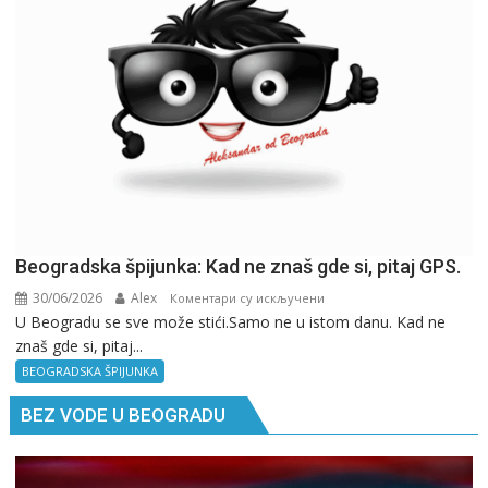
Beogradska špijunka: Kad ne znaš gde si, pitaj GPS.
30/06/2026
Alex
на
Коментари су искључени
U Beogradu se sve može stići.Samo ne u istom danu. Kad ne
Beogradska
znaš gde si, pitaj...
špijunka:
Kad
BEOGRADSKA ŠPIJUNKA
ne
BEZ VODE U BEOGRADU
znaš
gde
si,