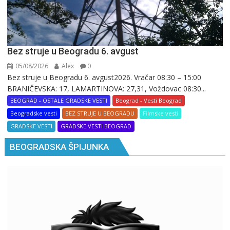
Bez struje u Beogradu 6. avgust
05/08/2026
Alex
0
Bez struje u Beogradu 6. avgust2026. Vračar 08:30 – 15:00
BRANIČEVSKA: 17, LAMARTINOVA: 27,31, Voždovac 08:30...
BEOGRAD - OSTALE GRADSKE VESTI
Beograd - Vesti Beograd
Beogradske vesti
BEZ STRUJE U BEOGRADU
Filmske vesti
GRADSKE VESTI
GRADSKE VESTI BEOGRAD
BEOGRADSKA ŠPIJUNKA