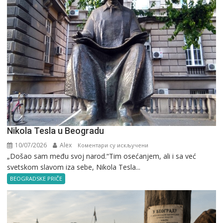
Nikola Tesla u Beogradu
10/07/2026
Alex
на
Коментари су искључени
„Došao sam među svoj narod.“Tim osećanjem, ali i sa već
Nikola
svetskom slavom iza sebe, Nikola Tesla...
Tesla
u
BEOGRADSKE PRIČE
Beogradu