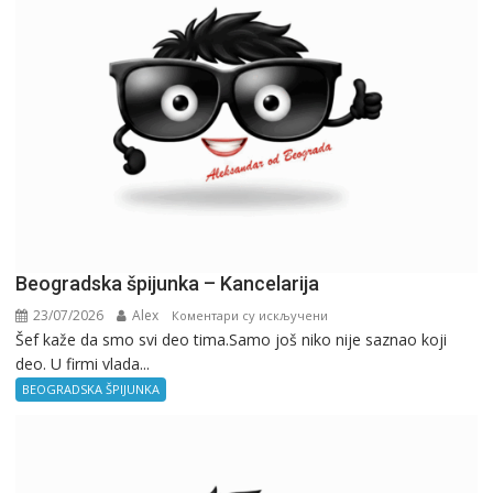
Beogradska špijunka – Kancelarija
23/07/2026
Alex
на
Коментари су искључени
Šef kaže da smo svi deo tima.Samo još niko nije saznao koji
Beogradska
deo. U firmi vlada...
špijunka
–
BEOGRADSKA ŠPIJUNKA
Kancelarija