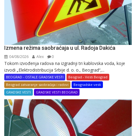
Izmena režima saobraćaja u ul. Radoja Dakića
04/08/2026
Alex
0
Tokom izvođenja radova na izgradnji tri kablovska voda, koje
izvodi „Elektrodistribucija Srbije d. o. o., Beograd“,...
BEOGRAD - OSTALE GRADSKE VESTI
Beograd - Vesti Beograd
Beograd zatvaranje saobraćaja i radovi
Beogradske vesti
GRADSKE VESTI
GRADSKE VESTI BEOGRAD