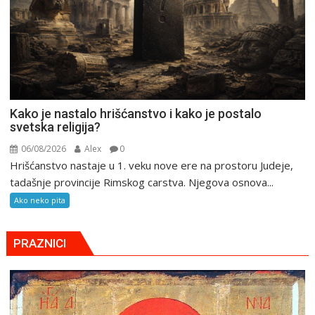
Kako je nastalo hrišćanstvo i kako je postalo
svetska religija?
06/08/2026
Alex
0
Hrišćanstvo nastaje u 1. veku nove ere na prostoru Judeje,
tadašnje provincije Rimskog carstva. Njegova osnova...
Ako neko pita
PRAZNICI