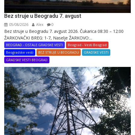
Bez struje u Beogradu 7. avgust
05/08/2026
Alex
0
Bez struje u Beogradu 7. avgust 2026. Čukarica 08:30 – 12:00
ŽARKOVAČKI BREG: 1-7, Naselje ŽARKOVO:...
BEOGRAD - OSTALE GRADSKE VESTI
Beograd - Vesti Beograd
Beogradske vesti
BEZ STRUJE U BEOGRADU
GRADSKE VESTI
GRADSKE VESTI BEOGRAD