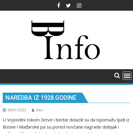
Skip
to
content
NAREDBA IZ 1928.GODINE
08/01/2023
Alex
U Vojvodini tokom žetve i berbe dolazili su da ispomažu ljudi iz
Bosne i Mađarske pa su pored novčane nagrade dobijali i