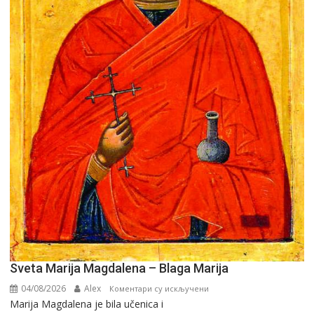
Sveta Marija Magdalena – Blaga Marija
04/08/2026
Alex
на
Коментари су искључени
Marija Magdalena je bila učenica i
Sveta