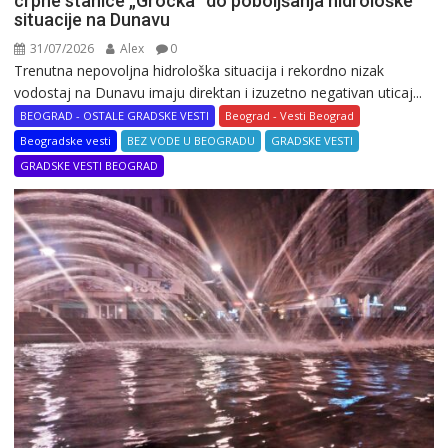
crpne stanice „Grocka” do poboljšanja hidrološke
situacije na Dunavu
31/07/2026
Alex
0
Trenutna nepovoljna hidrološka situacija i rekordno nizak
vodostaj na Dunavu imaju direktan i izuzetno negativan uticaj...
BEOGRAD - OSTALE GRADSKE VESTI
Beograd - Vesti Beograd
Beogradske vesti
BEZ VODE U BEOGRADU
GRADSKE VESTI
GRADSKE VESTI BEOGRAD