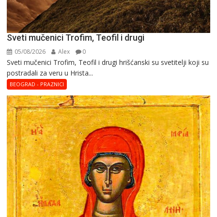
Sveti mučenici Trofim, Teofil i drugi
05/08/2026
Alex
0
Sveti mučenici Trofim, Teofil i drugi hrišćanski su svetitelji koji su
postradali za veru u Hrista...
BEOGRAD - PRAZNICI