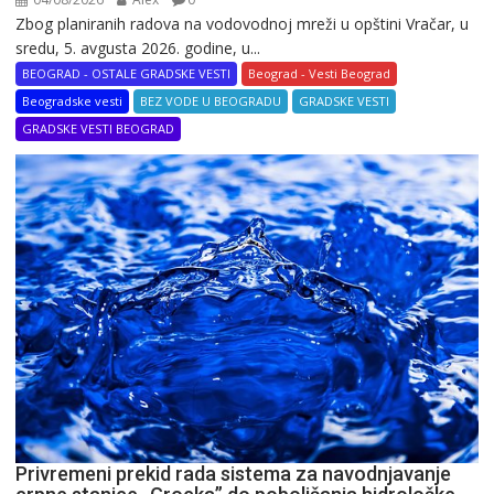
Zbog planiranih radova na vodovodnoj mreži u opštini Vračar, u
sredu, 5. avgusta 2026. godine, u...
BEOGRAD - OSTALE GRADSKE VESTI
Beograd - Vesti Beograd
Beogradske vesti
BEZ VODE U BEOGRADU
GRADSKE VESTI
GRADSKE VESTI BEOGRAD
Privremeni prekid rada sistema za navodnjavanje