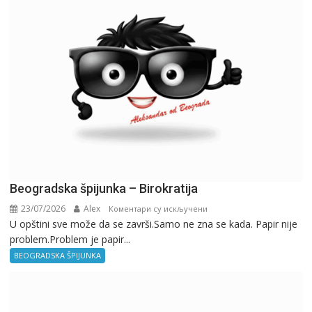
Beogradska špijunka – Birokratija
23/07/2026
Alex
на
Коментари су искључени
U opštini sve može da se završi.Samo ne zna se kada. Papir nije
Beogradska
problem.Problem je papir...
špijunka
–
BEOGRADSKA ŠPIJUNKA
Birokratija