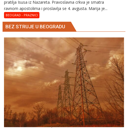
pratilja Isusa iz Nazareta. Pravoslavna crkva je smatra
Marija
ravnom apostolima i proslavlja se 4. avgusta. Marija je...
Magdalena
–
BEOGRAD - PRAZNICI
Blaga
BEZ STRUJE U BEOGRADU
Marija