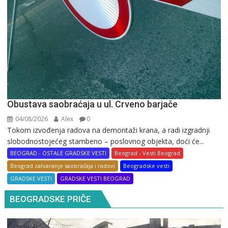
Obustava saobraćaja u ul. Crveno barjače
04/08/2026
Alex
0
Tokom izvođenja radova na demontaži krana, a radi izgradnji
slobodnostojećeg stambeno – poslovnog objekta, doći će...
BEOGRAD - OSTALE GRADSKE VESTI
Beograd - Vesti Beograd
Beograd zatvaranje saobraćaja i radovi
Beogradske vesti
GRADSKE VESTI
GRADSKE VESTI BEOGRAD
BEOGRADSKE PRIČE