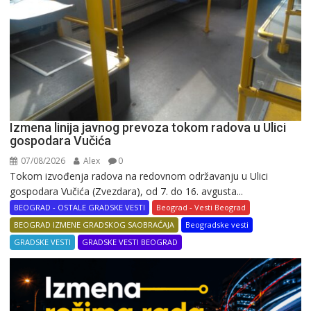
Izmena linija javnog prevoza tokom radova u Ulici
gospodara Vučića
07/08/2026
Alex
0
Tokom izvođenja radova na redovnom održavanju u Ulici
gospodara Vučića (Zvezdara), od 7. do 16. avgusta...
BEOGRAD - OSTALE GRADSKE VESTI
Beograd - Vesti Beograd
BEOGRAD IZMENE GRADSKOG SAOBRAĆAJA
Beogradske vesti
GRADSKE VESTI
GRADSKE VESTI BEOGRAD