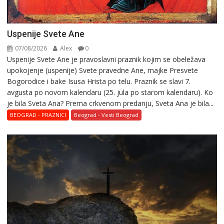
Uspenije Svete Ane
07/08/2026
Alex
0
Uspenije Svete Ane je pravoslavni praznik kojim se obeležava
upokojenje (uspenije) Svete pravedne Ane, majke Presvete
Bogorodice i bake Isusa Hrista po telu. Praznik se slavi 7.
avgusta po novom kalendaru (25. jula po starom kalendaru). Ko
je bila Sveta Ana? Prema crkvenom predanju, Sveta Ana je bila...
BEOGRAD - PRAZNICI
Beograd - Vesti Beograd