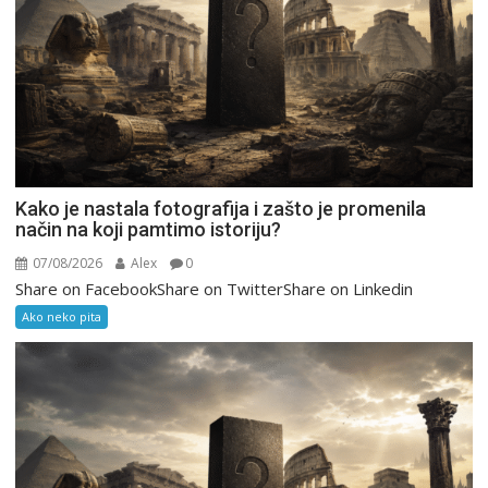
Kako je nastala fotografija i zašto je promenila
način na koji pamtimo istoriju?
07/08/2026
Alex
0
Share on FacebookShare on TwitterShare on Linkedin
Ako neko pita