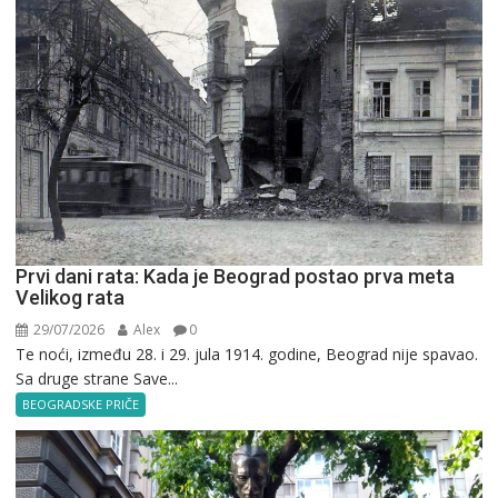
Prvi dani rata: Kada je Beograd postao prva meta
Velikog rata
29/07/2026
Alex
0
Te noći, između 28. i 29. jula 1914. godine, Beograd nije spavao.
Sa druge strane Save...
BEOGRADSKE PRIČE