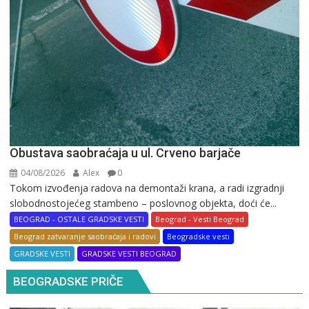
Obustava saobraćaja u ul. Crveno barjače
04/08/2026
Alex
0
Tokom izvođenja radova na demontaži krana, a radi izgradnji
slobodnostojećeg stambeno – poslovnog objekta, doći će...
BEOGRAD - OSTALE GRADSKE VESTI
Beograd - Vesti Beograd
Beograd zatvaranje saobraćaja i radovi
Beogradske vesti
GRADSKE VESTI
GRADSKE VESTI BEOGRAD
BEOGRADSKE PRIČE