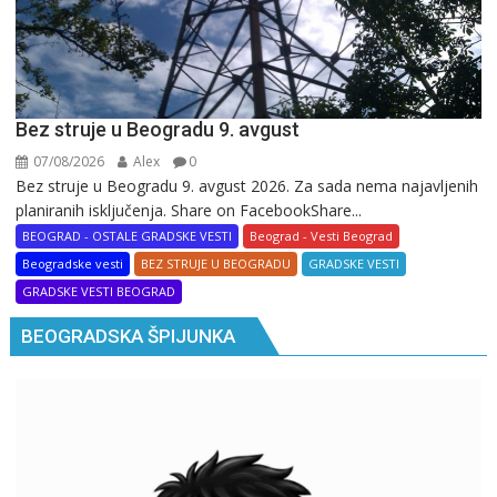
Bez struje u Beogradu 9. avgust
07/08/2026
Alex
0
Bez struje u Beogradu 9. avgust 2026. Za sada nema najavljenih
planiranih isključenja. Share on FacebookShare...
BEOGRAD - OSTALE GRADSKE VESTI
Beograd - Vesti Beograd
Beogradske vesti
BEZ STRUJE U BEOGRADU
GRADSKE VESTI
GRADSKE VESTI BEOGRAD
BEOGRADSKA ŠPIJUNKA