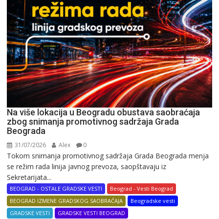
Na više lokacija u Beogradu obustava saobraćaja
zbog snimanja promotivnog sadržaja Grada
Beograda
31/07/2026
Alex
0
Tokom snimanja promotivnog sadržaja Grada Beograda menja
se režim rada linija javnog prevoza, saopštavaju iz
Sekretarijata...
BEOGRAD - OSTALE GRADSKE VESTI
Beograd - Vesti Beograd
BEOGRAD IZMENE GRADSKOG SAOBRAĆAJA
Beogradske vesti
GRADSKE VESTI
GRADSKE VESTI BEOGRAD