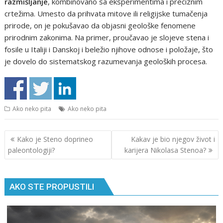
razmišljanje
, kombinovano sa eksperimentima i preciznim
crtežima. Umesto da prihvata mitove ili religijske tumačenja
prirode, on je pokušavao da objasni geološke fenomene
prirodnim zakonima. Na primer, proučavao je slojeve stena i
fosile u Italiji i Danskoj i beležio njihove odnose i položaje, što
je dovelo do sistematskog razumevanja geoloških procesa.
Ako neko pita
Ako neko pita
Кретање
Kako je Steno doprineo
Kakav je bio njegov život i
чланка
paleontologiji?
karijera Nikolasa Stenoa?
AKO STE PROPUSTILI