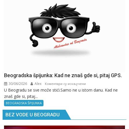
Beogradska špijunka: Kad ne znaš gde si, pitaj GPS.
30/06/2026
Alex
на
Коментари су искључени
U Beogradu se sve može stići.Samo ne u istom danu. Kad ne
Beogradska
znaš gde si, pitaj...
špijunka:
Kad
BEOGRADSKA ŠPIJUNKA
ne
BEZ VODE U BEOGRADU
znaš
gde
si,