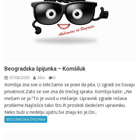
Beogradska špijunka – Komšiluk
07/08/2026
Alex
0
Komšija zna sve o tebi.Samo se pravi da pita. U zgradi svi čuvaju
privatnost.Zato se sve zna do trećeg sprata. Komšija kaže: „Ne
mešam se ja.“To je uvod u mešanje. Upravnik zgrade rešava
probleme.Najčešće tako što ih prosledi sledećem upravniku.
Neko buši u nedelju ujutru.Svi znaju ko je.On...
BEOGRADSKA ŠPIJUNKA