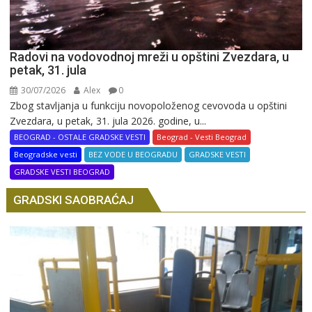
Radovi na vodovodnoj mreži u opštini Zvezdara, u
petak, 31. jula
30/07/2026
Alex
0
Zbog stavljanja u funkciju novopoloženog cevovoda u opštini
Zvezdara, u petak, 31. jula 2026. godine, u...
BEOGRAD - OSTALE GRADSKE VESTI
Beograd - Vesti Beograd
Beogradske vesti
BEZ VODE U BEOGRADU
GRADSKE VESTI
GRADSKE VESTI BEOGRAD
GRADSKI SAOBRAĆAJ