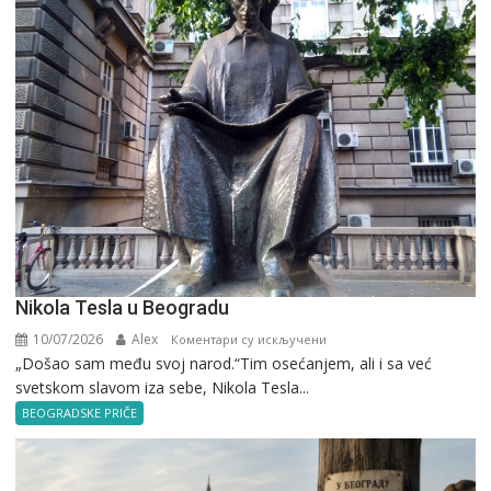
Nikola Tesla u Beogradu
10/07/2026
Alex
на
Коментари су искључени
„Došao sam među svoj narod.“Tim osećanjem, ali i sa već
Nikola
svetskom slavom iza sebe, Nikola Tesla...
Tesla
u
BEOGRADSKE PRIČE
Beogradu