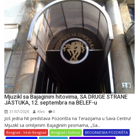
slon
postao
najveća
reklama
u
varoši
Mjuzikl sa Bajaginim hitovima, SA DRUGE STRANE
JASTUKA, 12. septembra na BELEF-u
31/07/2026
Alex
0
Još jedna hit predstava Pozorišta na Terazijama u Sava Centru!
Mjuzikl sa omiljenim Bajaginim pesmama, „Sa...
Beograd - Vesti Beograd
Beograd i Kultura
BEOGRADSKA POZORIŠTA