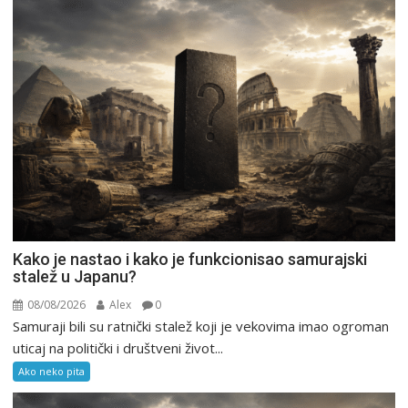
Kako je nastao i kako je funkcionisao samurajski
stalež u Japanu?
08/08/2026
Alex
0
Samuraji bili su ratnički stalež koji je vekovima imao ogroman
uticaj na politički i društveni život...
Ako neko pita