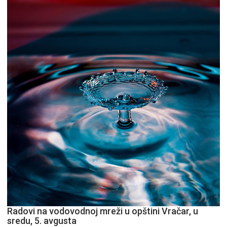
pitaj
GPS.
Radovi na vodovodnoj mreži u opštini Vračar, u
sredu, 5. avgusta