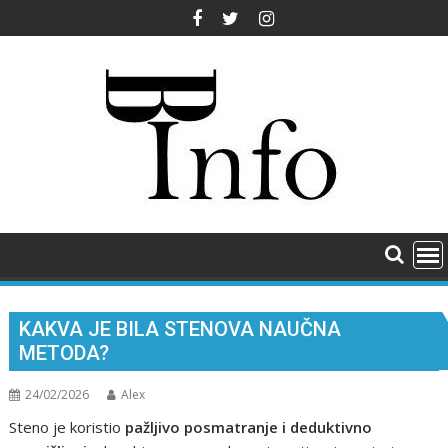
Skip
to
content
KAKVA JE BILA STENOVA NAUČNA
METODA?
24/02/2026
Alex
Steno je koristio
pažljivo posmatranje i deduktivno