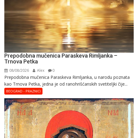
Prepodobna mučenica Paraskeva Rimljanka –
Trnova Petka
08/08/2026
Alex
0
Prepodobna mučenica Paraskeva Rimljanka, u narodu poznata
kao Trnova Petka, jedna je od ranohrišćanskih svetiteljki čije...
BEOGRAD - PRAZNICI