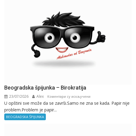
Beogradska špijunka – Birokratija
23/07/2026
Alex
на
Коментари су искључени
U opštini sve može da se završi.Samo ne zna se kada. Papir nije
Beogradska
problem.Problem je papir...
špijunka
–
BEOGRADSKA ŠPIJUNKA
Birokratija