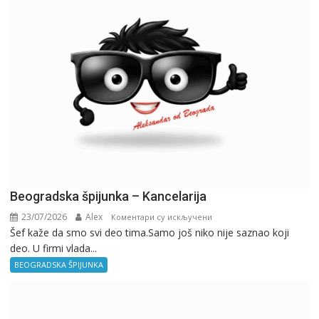
Beogradska špijunka – Kancelarija
23/07/2026
Alex
на
Коментари су искључени
Šef kaže da smo svi deo tima.Samo još niko nije saznao koji
Beogradska
deo. U firmi vlada...
špijunka
–
BEOGRADSKA ŠPIJUNKA
Kancelarija