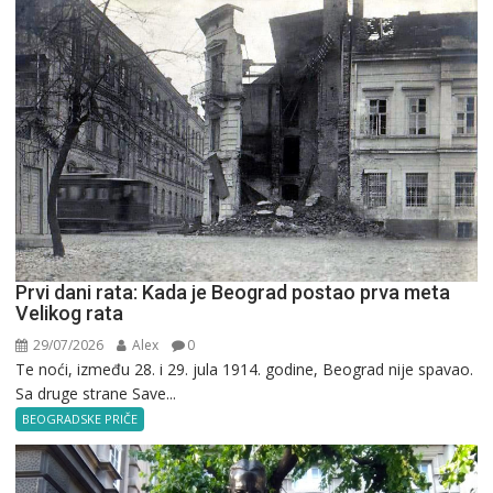
Prvi dani rata: Kada je Beograd postao prva meta
Velikog rata
29/07/2026
Alex
0
Te noći, između 28. i 29. jula 1914. godine, Beograd nije spavao.
Sa druge strane Save...
BEOGRADSKE PRIČE