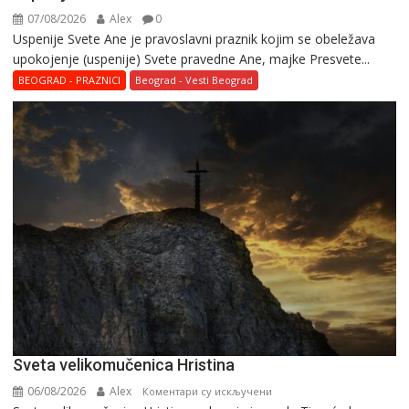
07/08/2026
Alex
0
Uspenije Svete Ane je pravoslavni praznik kojim se obeležava
upokojenje (uspenije) Svete pravedne Ane, majke Presvete...
BEOGRAD - PRAZNICI
Beograd - Vesti Beograd
Svеta vеlikоmučеnica Hristina
06/08/2026
Alex
на
Коментари су искључени