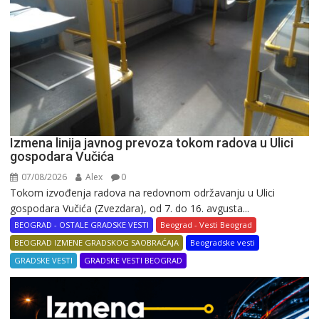
Izmena linija javnog prevoza tokom radova u Ulici
gospodara Vučića
07/08/2026
Alex
0
Tokom izvođenja radova na redovnom održavanju u Ulici
gospodara Vučića (Zvezdara), od 7. do 16. avgusta...
BEOGRAD - OSTALE GRADSKE VESTI
Beograd - Vesti Beograd
BEOGRAD IZMENE GRADSKOG SAOBRAĆAJA
Beogradske vesti
GRADSKE VESTI
GRADSKE VESTI BEOGRAD