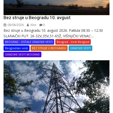
Bez struje u Beogradu 10. avgust
08/08/2026
Alex
0
Bez struje u Beogradu 10. avgust 2026. Palilula 08:30 – 12:30
SLANAČKI PUT: 26-32V,35V,51-65Ž, VIŠNjIČKI VENAC:...
BEOGRAD - OSTALE GRADSKE VESTI
Beograd - Vesti Beograd
Beogradske vesti
BEZ STRUJE U BEOGRADU
GRADSKE VESTI
GRADSKE VESTI BEOGRAD