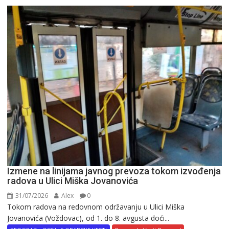
Izmene na linijama javnog prevoza tokom izvođenja
radova u Ulici Miška Jovanovića
31/07/2026
Alex
0
Tokom radova na redovnom održavanju u Ulici Miška
Jovanovića (Voždovac), od 1. do 8. avgusta doći...