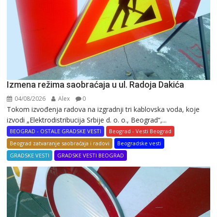
Izmena režima saobraćaja u ul. Radoja Dakića
04/08/2026
Alex
0
Tokom izvođenja radova na izgradnji tri kablovska voda, koje
izvodi „Elektrodistribucija Srbije d. o. o., Beograd“,...
BEOGRAD - OSTALE GRADSKE VESTI
Beograd - Vesti Beograd
Beograd zatvaranje saobraćaja i radovi
Beogradske vesti
GRADSKE VESTI
GRADSKE VESTI BEOGRAD