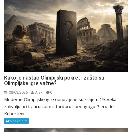
Kako je nastao Olimpijski pokret i zašto su
Olimpijske igre važne?
08/08/2026
Alex
0
Moderne Olimpijske igre obnovljene su krajem 19. veka
zahvaljujući francuskom istoričaru i pedagogu Pjeru de
Kubertenu....
Ako neko pita