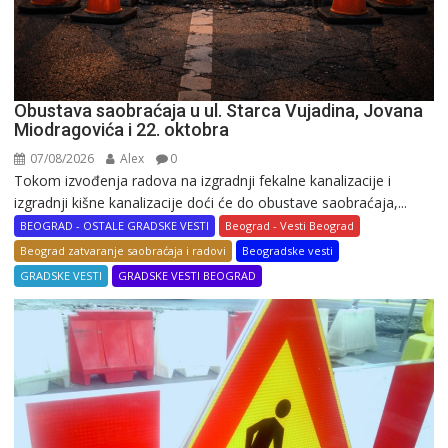
Obustava saobraćaja u ul. Starca Vujadina, Jovana
Miodragovića i 22. oktobra
07/08/2026
Alex
0
Tokom izvođenja radova na izgradnji fekalne kanalizacije i
izgradnji kišne kanalizacije doći će do obustave saobraćaja,...
BEOGRAD - OSTALE GRADSKE VESTI
Beograd - Vesti Beograd
Beograd zatvaranje saobraćaja i radovi
Beogradske vesti
GRADSKE VESTI
GRADSKE VESTI BEOGRAD