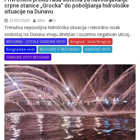
crpne stanice „Grocka” do poboljšanja hidrološke
situacije na Dunavu
31/07/2026
Alex
0
Trenutna nepovoljna hidrološka situacija i rekordno nizak
vodostaj na Dunavu imaju direktan i izuzetno negativan uticaj...
BEOGRAD - OSTALE GRADSKE VESTI
Beograd - Vesti Beograd
Beogradske vesti
BEZ VODE U BEOGRADU
GRADSKE VESTI
GRADSKE VESTI BEOGRAD