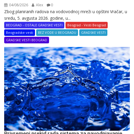
04/08/2026
Alex
0
Zbog planiranih radova na vodovodnoj mreži u opštini Vračar, u
sredu, 5. avgusta 2026. godine, u...
BEOGRAD - OSTALE GRADSKE VESTI
Beograd - Vesti Beograd
Beogradske vesti
BEZ VODE U BEOGRADU
GRADSKE VESTI
GRADSKE VESTI BEOGRAD
Privremeni prekid rada sistema za navodnjavanje