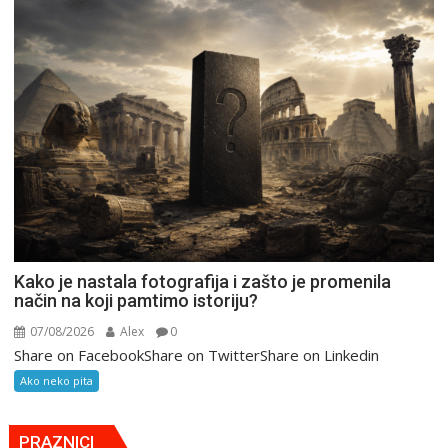
Kako je nastala fotografija i zašto je promenila
način na koji pamtimo istoriju?
07/08/2026
Alex
0
Share on FacebookShare on TwitterShare on Linkedin
Ako neko pita
PRAZNICI