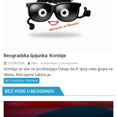
GPS.
Beogradska špijunka: Komšije
23/06/2026
Alex
на
Коментари су искључени
Komšije se više ne pozdravljaju.Čekaju da ih spoji neka grupa na
Beogradska
Viberu. Red ispred šaltera je...
špijunka:
Komšije
BEOGRADSKA ŠPIJUNKA
BEZ VODE U BEOGRADU