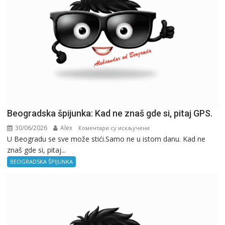
Beogradska špijunka: Kad ne znaš gde si, pitaj GPS.
30/06/2026
Alex
на
Коментари су искључени
U Beogradu se sve može stići.Samo ne u istom danu. Kad ne
Beogradska
znaš gde si, pitaj...
špijunka:
Kad
BEOGRADSKA ŠPIJUNKA
ne
znaš
gde
si,
pitaj