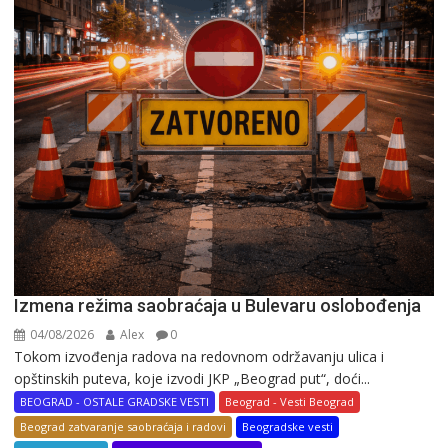
Izmena režima saobraćaja u Bulevaru oslobođenja
04/08/2026
Alex
0
Tokom izvođenja radova na redovnom održavanju ulica i
opštinskih puteva, koje izvodi JKP „Beograd put“, doći...
BEOGRAD - OSTALE GRADSKE VESTI
Beograd - Vesti Beograd
Beograd zatvaranje saobraćaja i radovi
Beogradske vesti