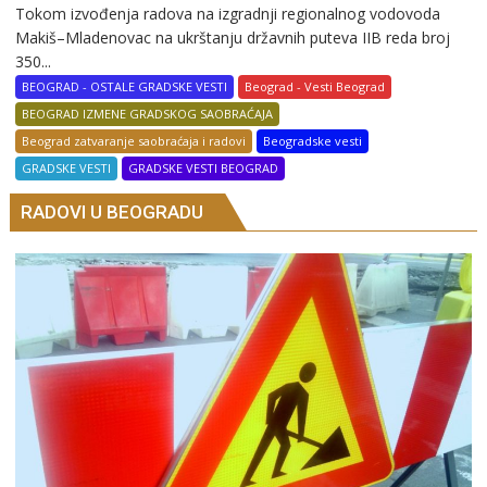
Tokom izvođenja radova na izgradnji regionalnog vodovoda
Makiš–Mladenovac na ukrštanju državnih puteva IIB reda broj
350...
BEOGRAD - OSTALE GRADSKE VESTI
Beograd - Vesti Beograd
BEOGRAD IZMENE GRADSKOG SAOBRAĆAJA
Beograd zatvaranje saobraćaja i radovi
Beogradske vesti
GRADSKE VESTI
GRADSKE VESTI BEOGRAD
RADOVI U BEOGRADU