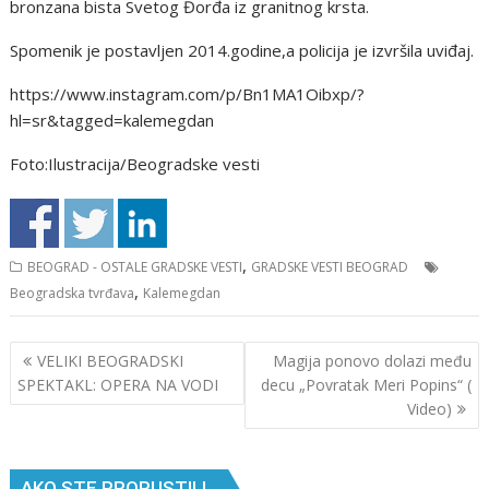
bronzana bista Svetog Đorđa iz granitnog krsta.
Spomenik je postavljen 2014.godine,a policija je izvršila uviđaj.
https://www.instagram.com/p/Bn1MA1Oibxp/?
hl=sr&tagged=kalemegdan
Foto:Ilustracija/Beogradske vesti
,
BEOGRAD - OSTALE GRADSKE VESTI
GRADSKE VESTI BEOGRAD
,
Beogradska tvrđava
Kalemegdan
Кретање
VELIKI BEOGRADSKI
Magija ponovo dolazi među
чланка
SPEKTAKL: OPERA NA VODI
decu „Povratak Meri Popins“ (
Video)
AKO STE PROPUSTILI