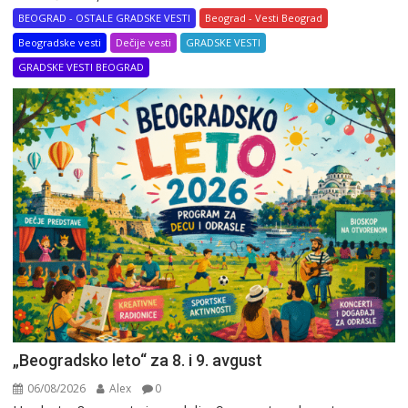
BEOGRAD - OSTALE GRADSKE VESTI
Beograd - Vesti Beograd
Beogradske vesti
Dečije vesti
GRADSKE VESTI
GRADSKE VESTI BEOGRAD
„Beogradsko leto“ za 8. i 9. avgust
06/08/2026
Alex
0