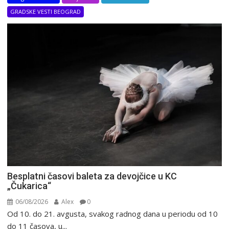
GRADSKE VESTI BEOGRAD
Besplatni časovi baleta za devojčice u KC
„Čukarica“
06/08/2026
Alex
0
Od 10. do 21. avgusta, svakog radnog dana u periodu od 10
do 11 časova, u...