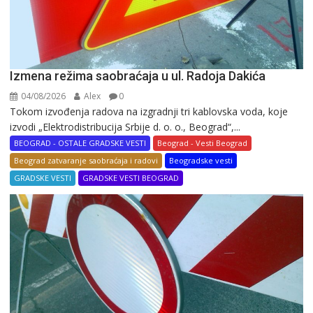
Izmena režima saobraćaja u ul. Radoja Dakića
04/08/2026
Alex
0
Tokom izvođenja radova na izgradnji tri kablovska voda, koje
izvodi „Elektrodistribucija Srbije d. o. o., Beograd“,...
BEOGRAD - OSTALE GRADSKE VESTI
Beograd - Vesti Beograd
Beograd zatvaranje saobraćaja i radovi
Beogradske vesti
GRADSKE VESTI
GRADSKE VESTI BEOGRAD