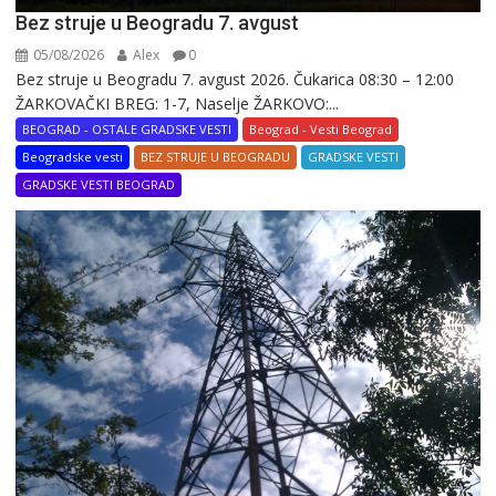
Bez struje u Beogradu 7. avgust
05/08/2026
Alex
0
Bez struje u Beogradu 7. avgust 2026. Čukarica 08:30 – 12:00
ŽARKOVAČKI BREG: 1-7, Naselje ŽARKOVO:...
BEOGRAD - OSTALE GRADSKE VESTI
Beograd - Vesti Beograd
Beogradske vesti
BEZ STRUJE U BEOGRADU
GRADSKE VESTI
GRADSKE VESTI BEOGRAD