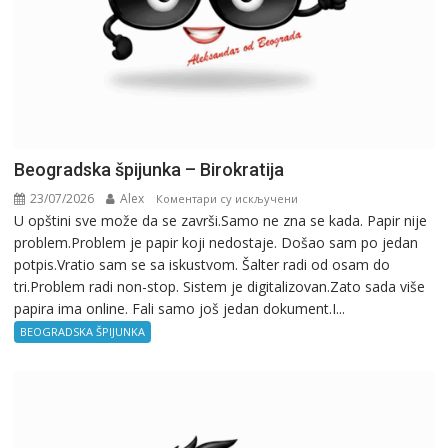
Beogradska špijunka – Birokratija
23/07/2026
Alex
на
Коментари су искључени
U opštini sve može da se završi.Samo ne zna se kada. Papir nije
Beogradska
problem.Problem je papir koji nedostaje. Došao sam po jedan
špijunka
potpis.Vratio sam se sa iskustvom. Šalter radi od osam do
–
tri.Problem radi non-stop. Sistem je digitalizovan.Zato sada više
Birokratija
papira ima online. Fali samo još jedan dokument.I...
BEOGRADSKA ŠPIJUNKA