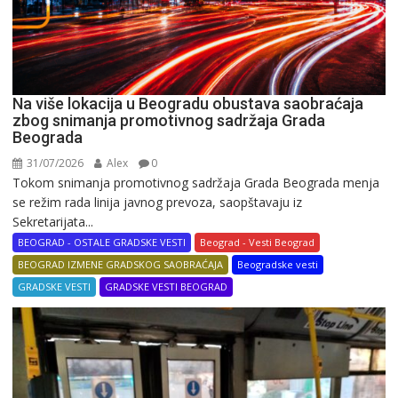
Na više lokacija u Beogradu obustava saobraćaja
zbog snimanja promotivnog sadržaja Grada
Beograda
31/07/2026
Alex
0
Tokom snimanja promotivnog sadržaja Grada Beograda menja
se režim rada linija javnog prevoza, saopštavaju iz
Sekretarijata...
BEOGRAD - OSTALE GRADSKE VESTI
Beograd - Vesti Beograd
BEOGRAD IZMENE GRADSKOG SAOBRAĆAJA
Beogradske vesti
GRADSKE VESTI
GRADSKE VESTI BEOGRAD