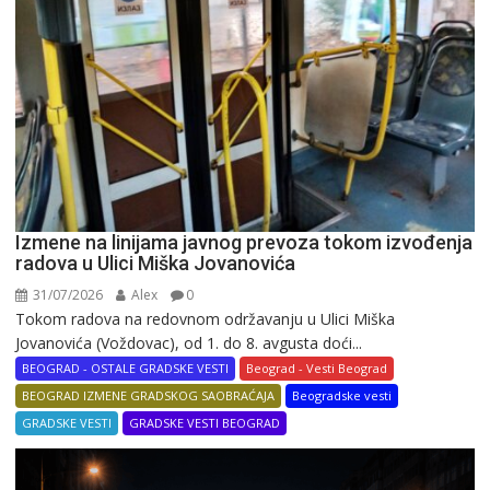
Izmene na linijama javnog prevoza tokom izvođenja
radova u Ulici Miška Jovanovića
31/07/2026
Alex
0
Tokom radova na redovnom održavanju u Ulici Miška
Jovanovića (Voždovac), od 1. do 8. avgusta doći...
BEOGRAD - OSTALE GRADSKE VESTI
Beograd - Vesti Beograd
BEOGRAD IZMENE GRADSKOG SAOBRAĆAJA
Beogradske vesti
GRADSKE VESTI
GRADSKE VESTI BEOGRAD