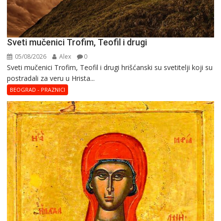
Sveti mučenici Trofim, Teofil i drugi
05/08/2026
Alex
0
Sveti mučenici Trofim, Teofil i drugi hrišćanski su svetitelji koji su
postradali za veru u Hrista...
BEOGRAD - PRAZNICI