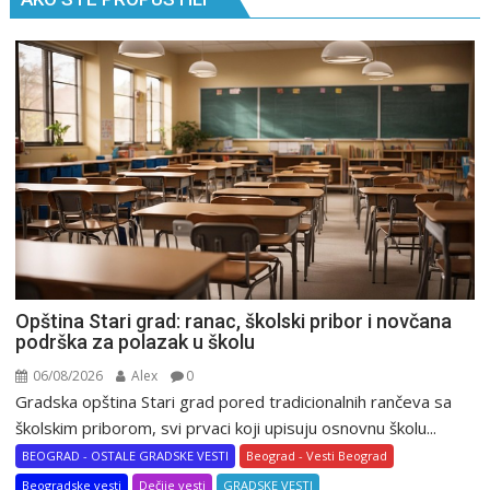
Opština Stari grad: ranac, školski pribor i novčana
podrška za polazak u školu
06/08/2026
Alex
0
Gradska opština Stari grad pored tradicionalnih rančeva sa
školskim priborom, svi prvaci koji upisuju osnovnu školu...
BEOGRAD - OSTALE GRADSKE VESTI
Beograd - Vesti Beograd
Beogradske vesti
Dečije vesti
GRADSKE VESTI