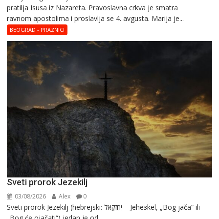
pratilja Isusa iz Nazareta. Pravoslavna crkva je smatra
Marija
ravnom apostolima i proslavlja se 4. avgusta. Marija je...
Magdalena
–
BEOGRAD - PRAZNICI
Blaga
Marija
Sveti prorok Jezekilj
03/08/2026
Alex
0
Sveti prorok Jezekilj (hebrejski: יְחֶזְקֵאל – Jehезkel, „Bog jača“ ili
„Bog će ojačati“) jedan je od...