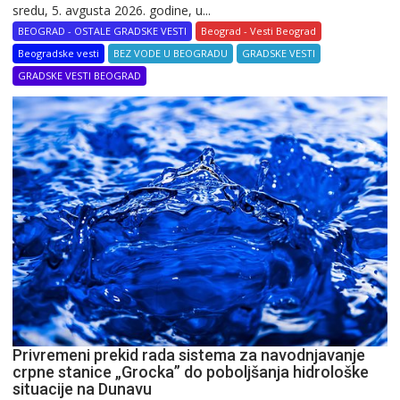
sredu, 5. avgusta 2026. godine, u...
BEOGRAD - OSTALE GRADSKE VESTI
Beograd - Vesti Beograd
Beogradske vesti
BEZ VODE U BEOGRADU
GRADSKE VESTI
GRADSKE VESTI BEOGRAD
Privremeni prekid rada sistema za navodnjavanje
crpne stanice „Grocka” do poboljšanja hidrološke
situacije na Dunavu