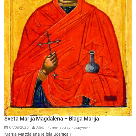
Sveta Marija Magdalena – Blaga Marija
04/08/2026
Alex
на
Коментари су искључени
Marija Magdalena je bila učenica i
Sveta