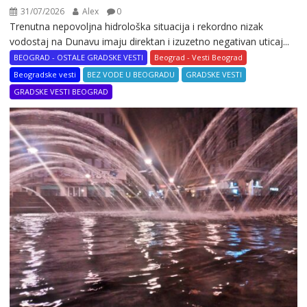
31/07/2026
Alex
0
Trenutna nepovoljna hidrološka situacija i rekordno nizak
vodostaj na Dunavu imaju direktan i izuzetno negativan uticaj...
BEOGRAD - OSTALE GRADSKE VESTI
Beograd - Vesti Beograd
Beogradske vesti
BEZ VODE U BEOGRADU
GRADSKE VESTI
GRADSKE VESTI BEOGRAD