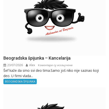
Beogradska špijunka – Kancelarija
23/07/2026
Alex
на
Коментари су искључени
Šef kaže da smo svi deo tima.Samo još niko nije saznao koji
Beogradska
deo. U firmi vlada...
špijunka
–
BEOGRADSKA ŠPIJUNKA
Kancelarija