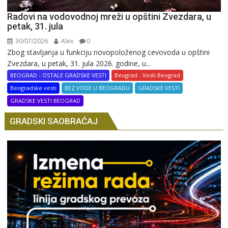
Radovi na vodovodnoj mreži u opštini Zvezdara, u
petak, 31. jula
30/07/2026
Alex
0
Zbog stavljanja u funkciju novopoloženog cevovoda u opštini
Zvezdara, u petak, 31. jula 2026. godine, u...
BEOGRAD - OSTALE GRADSKE VESTI
Beograd - Vesti Beograd
Beogradske vesti
BEZ VODE U BEOGRADU
GRADSKE VESTI
GRADSKE VESTI BEOGRAD
GRADSKI SAOBRAĆAJ