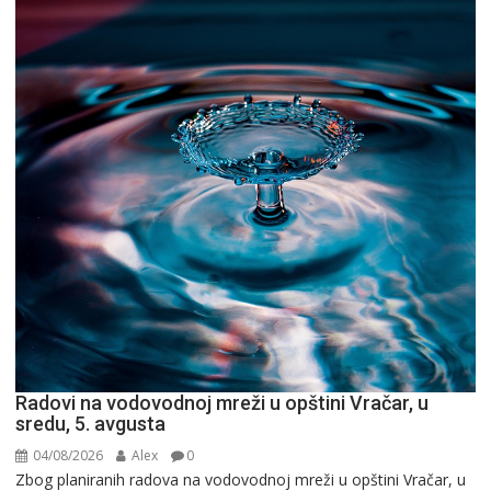
Radovi na vodovodnoj mreži u opštini Vračar, u
sredu, 5. avgusta
04/08/2026
Alex
0
Zbog planiranih radova na vodovodnoj mreži u opštini Vračar, u