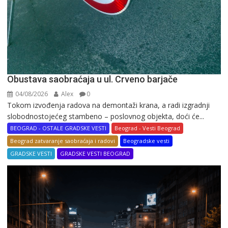
Obustava saobraćaja u ul. Crveno barjače
04/08/2026
Alex
0
Tokom izvođenja radova na demontaži krana, a radi izgradnji
slobodnostojećeg stambeno – poslovnog objekta, doći će...
BEOGRAD - OSTALE GRADSKE VESTI
Beograd - Vesti Beograd
Beograd zatvaranje saobraćaja i radovi
Beogradske vesti
GRADSKE VESTI
GRADSKE VESTI BEOGRAD