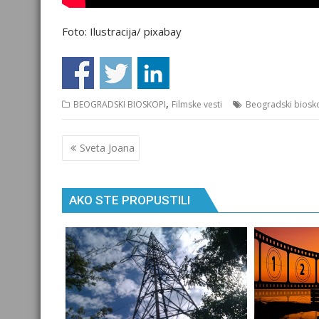
Foto: Ilustracija/ pixabay
,
BEOGRADSKI BIOSKOPI
Filmske vesti
Beogradski biosk
Кретање
Sveta Joana
чланка
AKO STE PROPUSTILI