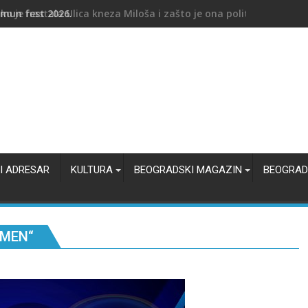
ko je nastala Ulica kneza Miloša i zašto je ona političko srce B
I ADRESAR
KULTURA
BEOGRADSKI MAGAZIN
BEOGRAD
RMEN“