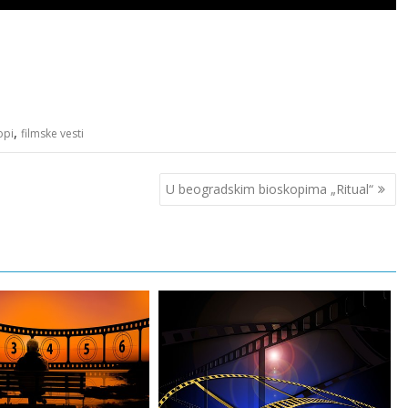
,
opi
filmske vesti
U beogradskim bioskopima „Ritual“