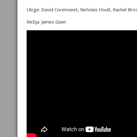
Uloge: David Corenswet, Nicholas Hoult, Rachel Bro
Režija: James Gunn