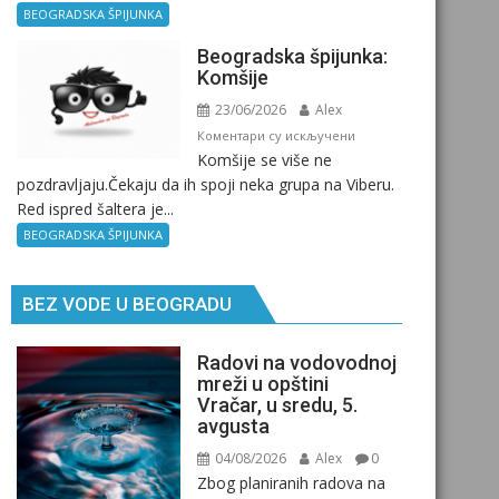
Kad
BEOGRADSKA ŠPIJUNKA
ne
Beogradska špijunka:
znaš
Komšije
gde
23/06/2026
Alex
si,
pitaj
на
Коментари су искључени
Komšije se više ne
GPS.
Beogradska
pozdravljaju.Čekaju da ih spoji neka grupa na Viberu.
špijunka:
Red ispred šaltera je...
Komšije
BEOGRADSKA ŠPIJUNKA
BEZ VODE U BEOGRADU
Radovi na vodovodnoj
mreži u opštini
Vračar, u sredu, 5.
avgusta
04/08/2026
Alex
0
Zbog planiranih radova na