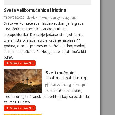
Svеta vеlikоmučеnica Hristina
06/08/2026
Alex
на
Коментари су искључени
Svеta vеlikоmučеnica Hristina rodom je iz grada
Svеta
Tira, ćerka namesnika carskog Urbana,
vеlikоmučеnica
idolopoklonika. Dо svоје јеdanaеstе gоdinе nije
Hristina
znala ništa o hrišćanstvu a kada je napunila 11
gоdina, otac ju je smestio da živi u jednoj vsokoj
kuli jer se plašio da će zbog njene lepote kuća biti
puna...
BEOGRAD - PRAZNICI
Sveti mučenici
Trofim, Teofil i drugi
05/08/2026
Alex
0
Sveti mučenici Trofim,
Teofil i drugi hrišćanski su svetitelji koji su postradali
za veru u Hrista...
BEOGRAD - PRAZNICI