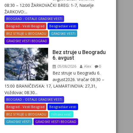
08:30 – 12:00 ŽARKOVAČKI BREG: 1-7, Naselje
ŽARKOVO:...
BEOGRAD - OSTALE GRADSKE VESTI
Beograd - Vesti Beograd
Beogradske vesti
BEZ STRUJE U BEOGRADU
GRADSKE VESTI
GRADSKE VESTI BEOGRAD
Bez struje u Beogradu
6. avgust
05/08/2026
Alex
0
Bez struje u Beogradu 6.
avgust2026. Vračar 08:30 –
15:00 BRANIČEVSKA: 17, LAMARTINOVA: 27,31,
Voždovac 08:30...
BEOGRAD - OSTALE GRADSKE VESTI
Beograd - Vesti Beograd
Beogradske vesti
BEZ STRUJE U BEOGRADU
Filmske vesti
GRADSKE VESTI
GRADSKE VESTI BEOGRAD