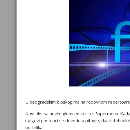
U beogradskim bioskopima na redovnom repertoaru od
Novi film sa novim glumcem u ulozi Supermena. Kada
njegovi postupci se dovode u pitanje, dajući tehnolo
od čelika.