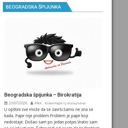
BEOGRADSKA ŠPIJUNKA
Beogradska špijunka – Birokratija
23/07/2026
Alex
на
Коментари су искључени
U opštini sve može da se završi.Samo ne zna se
Beogradska
kada. Papir nije problem.Problem je papir koji
špijunka
nedostaje. Došao sam po jedan potpis.Vratio sam
–
Birokratija