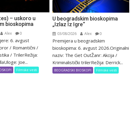
ites) – uskoro u
U beogradskim bioskopima
im bioskopima
„Izlaz Iz Igre“
Alex
0
03/08/2026
Alex
0
ere: 6. avgust
Premijera u beogradskim
oror / Romantični /
bioskopima: 6. avgust 2026.Originalni
tika / TrilerRežija:
naziv: The Get OutŽanr: Akcija /
laUloge: Joe...
Kriminalistički trilerRežija: Derrick...
OSKOPI
Filmske vesti
BEOGRADSKI BIOSKOPI
Filmske vesti