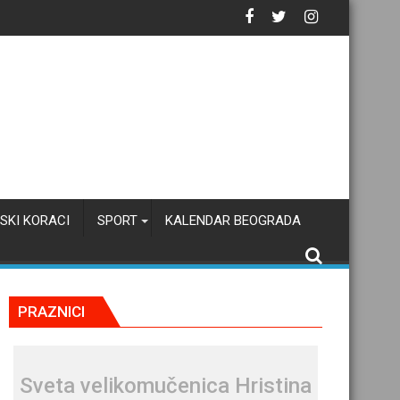
eograda?
SKI KORACI
SPORT
KALENDAR BEOGRADA
PRAZNICI
Svеta vеlikоmučеnica Hristina