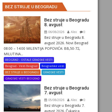
BEZ STRUJE U BEOGRADU
Bez struje u Beogradu
8. avgust
06/08/2026
Alex
0
Bez struje u Beogradu 8.
avgust 2026. Novi Beograd
08:00 – 14:00 MILENTIJA POPOVIĆA: BB,50-72,
MILUTINA...
BEOGRAD - OSTALE GRADSKE VESTI
Beograd - Vesti Beograd
Beogradske vesti
BEZ STRUJE U BEOGRADU
GRADSKE VESTI
GRADSKE VESTI BEOGRAD
Bez struje u Beogradu
7. avgust
05/08/2026
Alex
0
Bez struje u Beogradu 7.
avgust 2026. Čukarica