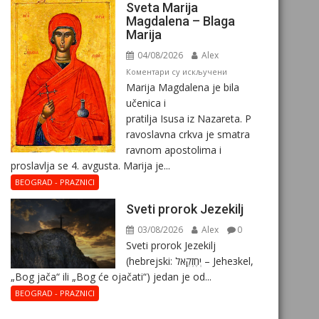
Sveta Marija
Magdalena – Blaga
Marija
04/08/2026
Alex
на
Коментари су искључени
Marija Magdalena je bila
Sveta
učenica i
Marija
pratilja Isusa iz Nazareta. P
Magdalena
ravoslavna crkva je smatra
–
ravnom apostolima i
Blaga
proslavlja se 4. avgusta. Marija je...
Marija
BEOGRAD - PRAZNICI
Sveti prorok Jezekilj
03/08/2026
Alex
0
Sveti prorok Jezekilj
(hebrejski: יְחֶזְקֵאל – Jehезkel,
„Bog jača“ ili „Bog će ojačati“) jedan je od...
BEOGRAD - PRAZNICI