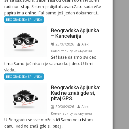
se sa iskustvom. Šalter radi od osam do tri.Problem
radi non-stop. Sistem je digitalizovan.Zato sada više
papira ima online. Fali samo još jedan dokument.I...
BEOGRADSKA ŠPIJUNKA
Beogradska špijunka
– Kancelarija
23/07/2026
Alex
на
Коментари су искључени
Šef kaže da smo svi deo
Beogradska
tima.Samo još niko nije saznao koji deo. U firmi
špijunka
vlada...
–
Kancelarija
BEOGRADSKA ŠPIJUNKA
Beogradska špijunka:
Kad ne znaš gde si,
pitaj GPS.
30/06/2026
Alex
на
Коментари су искључени
U Beogradu se sve može stići.Samo ne u istom
Beogradska
danu. Kad ne znaš gde si, pitaj...
špijunka: