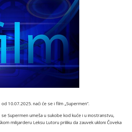
 10.07.2025. naći će se i film „Supermen“.
 se Supermen umeša u sukobe kod kuće i u inostranstvu,
škom milijarderu Leksu Lutoru priliku da zauvek ukloni Čoveka