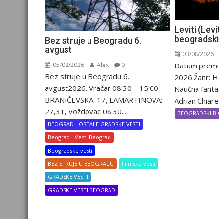
Leviti (Lev
beogradsk
Bez struje u Beogradu 6.
avgust
03/08/2026
Datum premij
05/08/2026
Alex
0
Bez struje u Beogradu 6.
2026.Žanr: H
avgust2026. Vračar 08:30 – 15:00
Naučna fantas
BRANIČEVSKA: 17, LAMARTINOVA:
Adrian Chiarel
27,31, Voždovac 08:30...
BEOGRADSKI BI
BEOGRAD - OSTALE GRADSKE VESTI
Beograd - Vesti Beograd
Beogradske vesti
BEZ STRUJE U BEOGRADU
Filmske vesti
GRADSKE VESTI
GRADSKE VESTI BEOGRAD