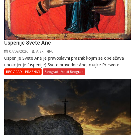
Uspenije Svete Ane
07/08/2026
Alex
0
Uspenije Svete Ane je pravoslavni praznik kojim se obeležava
upokojenje (uspenije) Svete pravedne Ane, majke Presvete...
BEOGRAD - PRAZNICI
Beograd - Vesti Beograd