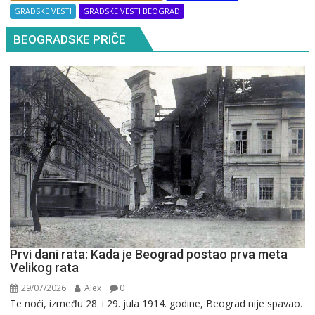
GRADSKE VESTI
GRADSKE VESTI BEOGRAD
BEOGRADSKE PRIČE
Prvi dani rata: Kada je Beograd postao prva meta
Velikog rata
29/07/2026
Alex
0
Te noći, između 28. i 29. jula 1914. godine, Beograd nije spavao.