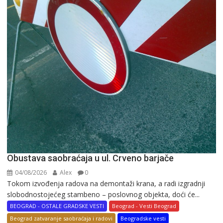
Obustava saobraćaja u ul. Crveno barjače
04/08/2026
Alex
0
Tokom izvođenja radova na demontaži krana, a radi izgradnji
slobodnostojećeg stambeno – poslovnog objekta, doći će...
BEOGRAD - OSTALE GRADSKE VESTI
Beograd - Vesti Beograd
Beograd zatvaranje saobraćaja i radovi
Beogradske vesti