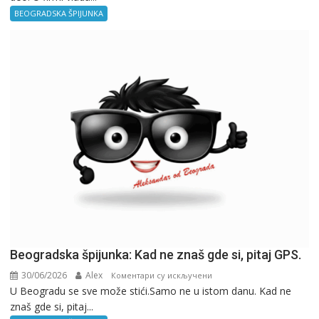
–
BEOGRADSKA ŠPIJUNKA
Kancelarija
Beogradska špijunka: Kad ne znaš gde si, pitaj GPS.
30/06/2026
Alex
на
Коментари су искључени
U Beogradu se sve može stići.Samo ne u istom danu. Kad ne
Beogradska
znaš gde si, pitaj...
špijunka: