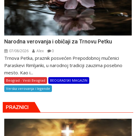
Narodna verovanja i običaji za Trnovu Petku
07/08/2026
Alex
0
Trnova Petka, praznik posvećen Prepodobnoj mučenici
Paraskevi Rimljanki, u narodnoj tradiciji zauzima posebno
mesto. Kao i...
Beograd - Vesti Beograd
BEOGRADSKI MAGAZIN
Verska verovanja i legende
PRAZNICI