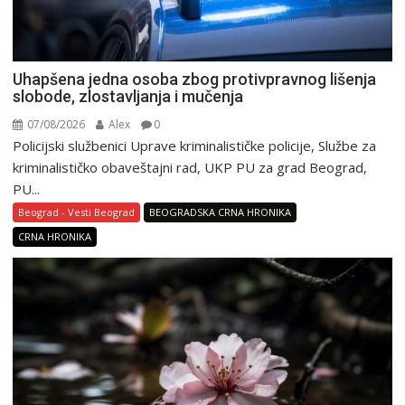
Uhapšena jedna osoba zbog protivpravnog lišenja
slobode, zlostavljanja i mučenja
07/08/2026
Alex
0
Policijski službenici Uprave kriminalističke policije, Službe za
kriminalističko obaveštajni rad, UKP PU za grad Beograd,
PU...
Beograd - Vesti Beograd
BEOGRADSKA CRNA HRONIKA
CRNA HRONIKA