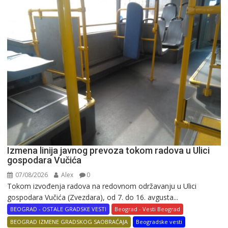
Izmena linija javnog prevoza tokom radova u Ulici
gospodara Vučića
07/08/2026
Alex
0
Tokom izvođenja radova na redovnom održavanju u Ulici
gospodara Vučića (Zvezdara), od 7. do 16. avgusta...
BEOGRAD - OSTALE GRADSKE VESTI
Beograd - Vesti Beograd
BEOGRAD IZMENE GRADSKOG SAOBRAĆAJA
Beogradske vesti