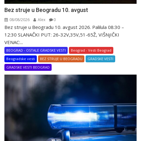
Bez struje u Beogradu 10. avgust
08/08/2026
Alex
0
Bez struje u Beogradu 10. avgust 2026. Palilula 08:30 –
12:30 SLANAČKI PUT: 26-32V,35V,51-65Ž, VIŠNjIČKI
VENAC:...
BEOGRAD - OSTALE GRADSKE VESTI
Beograd - Vesti Beograd
Beogradske vesti
BEZ STRUJE U BEOGRADU
GRADSKE VESTI
GRADSKE VESTI BEOGRAD