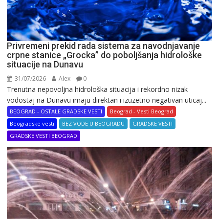
Privremeni prekid rada sistema za navodnjavanje
crpne stanice „Grocka” do poboljšanja hidrološke
situacije na Dunavu
31/07/2026
Alex
0
Trenutna nepovoljna hidrološka situacija i rekordno nizak
vodostaj na Dunavu imaju direktan i izuzetno negativan uticaj...
BEOGRAD - OSTALE GRADSKE VESTI
Beograd - Vesti Beograd
Beogradske vesti
BEZ VODE U BEOGRADU
GRADSKE VESTI
GRADSKE VESTI BEOGRAD