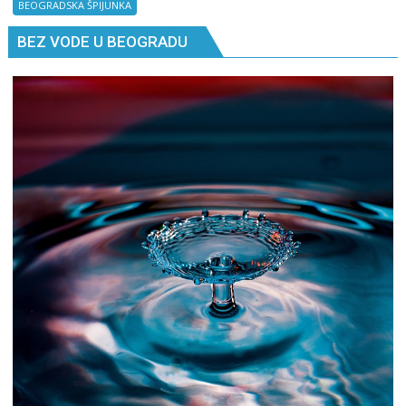
Kad
BEOGRADSKA ŠPIJUNKA
ne
BEZ VODE U BEOGRADU
znaš
gde
si,
pitaj
GPS.