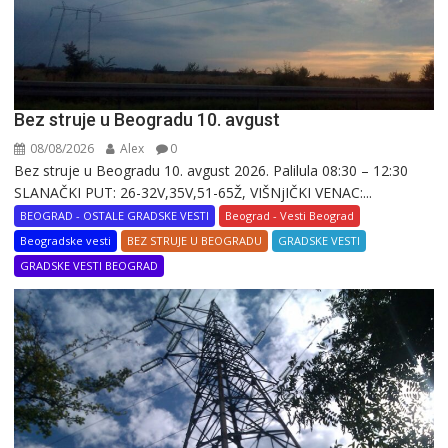
Bez struje u Beogradu 10. avgust
08/08/2026
Alex
0
Bez struje u Beogradu 10. avgust 2026. Palilula 08:30 – 12:30
SLANAČKI PUT: 26-32V,35V,51-65Ž, VIŠNjIČKI VENAC:...
BEOGRAD - OSTALE GRADSKE VESTI
Beograd - Vesti Beograd
Beogradske vesti
BEZ STRUJE U BEOGRADU
GRADSKE VESTI
GRADSKE VESTI BEOGRAD