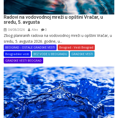
Radovi na vodovodnoj mreži u opštini Vračar, u
sredu, 5. avgusta
04/08/2026
Alex
0
Zbog planiranih radova na vodovodnoj mreži u opštini Vračar, u
sredu, 5. avgusta 2026. godine, u...
BEOGRAD - OSTALE GRADSKE VESTI
Beograd - Vesti Beograd
Beogradske vesti
BEZ VODE U BEOGRADU
GRADSKE VESTI
GRADSKE VESTI BEOGRAD