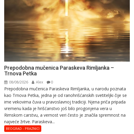
Prepodobna mučenica Paraskeva Rimljanka –
Trnova Petka
08/08/2026
Alex
0
Prepodobna mučenica Paraskeva Rimljanka, u narodu poznata
kao Trnova Petka, jedna je od ranohrišćanskih svetiteljki čije se
ime vekovima čuva u pravoslavnoj tradiciji. Njena priča pripada
vremenu kada je hrišćanstvo još bilo progonjena vera u
Rimskom carstvu, a vernost veri često je značila spremnost na
najveće žrtve. Paraskeva...
BEOGRAD - PRAZNICI