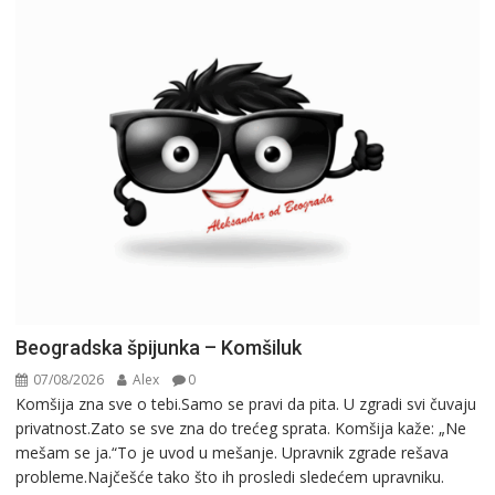
Beogradska špijunka – Komšiluk
07/08/2026
Alex
0
Komšija zna sve o tebi.Samo se pravi da pita. U zgradi svi čuvaju
privatnost.Zato se sve zna do trećeg sprata. Komšija kaže: „Ne
mešam se ja.“To je uvod u mešanje. Upravnik zgrade rešava
probleme.Najčešće tako što ih prosledi sledećem upravniku.