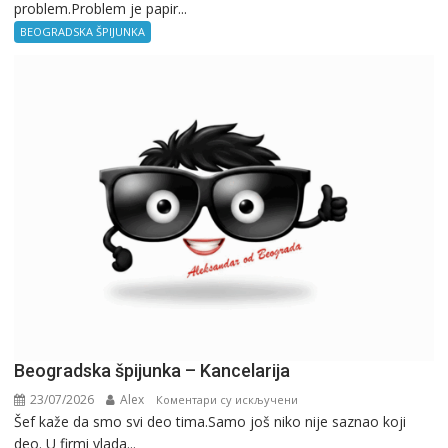
problem.Problem je papir...
špijunka
–
BEOGRADSKA ŠPIJUNKA
Birokratija
Beogradska špijunka – Kancelarija
23/07/2026
Alex
на
Коментари су искључени
Šef kaže da smo svi deo tima.Samo još niko nije saznao koji
Beogradska
deo. U firmi vlada...
špijunka