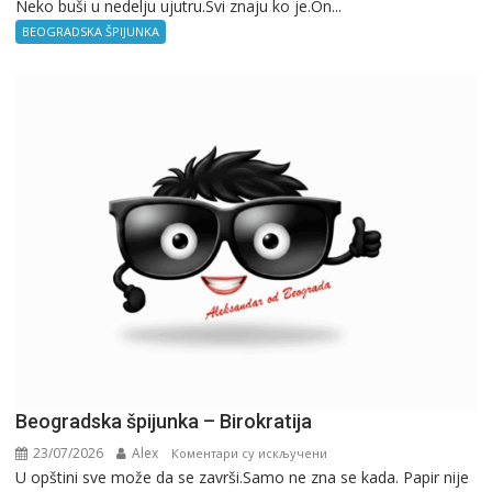
Neko buši u nedelju ujutru.Svi znaju ko je.On...
BEOGRADSKA ŠPIJUNKA
Beogradska špijunka – Birokratija
23/07/2026
Alex
на
Коментари су искључени
U opštini sve može da se završi.Samo ne zna se kada. Papir nije
Beogradska