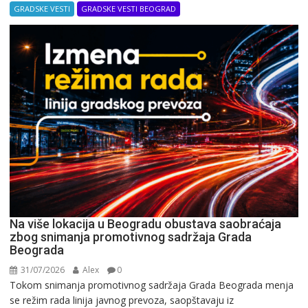
GRADSKE VESTI
GRADSKE VESTI BEOGRAD
Na više lokacija u Beogradu obustava saobraćaja
zbog snimanja promotivnog sadržaja Grada
Beograda
31/07/2026
Alex
0
Tokom snimanja promotivnog sadržaja Grada Beograda menja
se režim rada linija javnog prevoza, saopštavaju iz