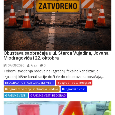
Obustava saobraćaja u ul. Starca Vujadina, Jovana
Miodragovića i 22. oktobra
07/08/2026
Alex
0
Tokom izvođenja radova na izgradnji fekalne kanalizacije i
izgradnji kišne kanalizacije doći će do obustave saobraćaja,...
BEOGRAD - OSTALE GRADSKE VESTI
Beograd - Vesti Beograd
Beograd zatvaranje saobraćaja i radovi
Beogradske vesti
GRADSKE VESTI
GRADSKE VESTI BEOGRAD