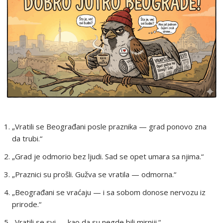
„Vratili se Beograđani posle praznika — grad ponovo zna
da trubi.“
„Grad je odmorio bez ljudi. Sad se opet umara sa njima.“
„Praznici su prošli. Gužva se vratila — odmorna.“
„Beograđani se vraćaju — i sa sobom donose nervozu iz
prirode.“
„Vratili se svi — kao da su negde bili mirniji.“