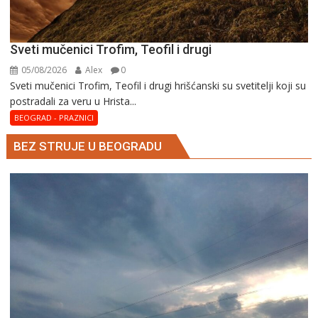
Sveti mučenici Trofim, Teofil i drugi
05/08/2026
Alex
0
Sveti mučenici Trofim, Teofil i drugi hrišćanski su svetitelji koji su
postradali za veru u Hrista...
BEOGRAD - PRAZNICI
BEZ STRUJE U BEOGRADU