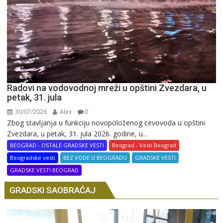
Radovi na vodovodnoj mreži u opštini Zvezdara, u
petak, 31. jula
30/07/2026
Alex
0
Zbog stavljanja u funkciju novopoloženog cevovoda u opštini
Zvezdara, u petak, 31. jula 2026. godine, u...
BEOGRAD - OSTALE GRADSKE VESTI
Beograd - Vesti Beograd
Beogradske vesti
BEZ VODE U BEOGRADU
GRADSKE VESTI
GRADSKE VESTI BEOGRAD
GRADSKI SAOBRAĆAJ