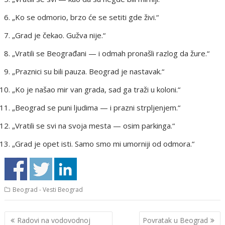
„Ko se odmorio, brzo će se setiti gde živi.“
„Grad je čekao. Gužva nije.“
„Vratili se Beograđani — i odmah pronašli razlog da žure.“
„Praznici su bili pauza. Beograd je nastavak.“
„Ko je našao mir van grada, sad ga traži u koloni.“
„Beograd se puni ljudima — i prazni strpljenjem.“
„Vratili se svi na svoja mesta — osim parkinga.“
„Grad je opet isti. Samo smo mi umorniji od odmora.“
Beograd - Vesti Beograd
Кретање
Radovi na vodovodnoj
Povratak u Beograd