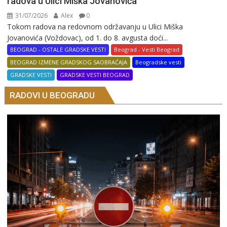
radova u Ulici Miška Jovanovića
31/07/2026
Alex
0
Tokom radova na redovnom održavanju u Ulici Miška
Jovanovića (Voždovac), od 1. do 8. avgusta doći...
BEOGRAD - OSTALE GRADSKE VESTI
Beograd - Vesti Beograd
BEOGRAD IZMENE GRADSKOG SAOBRAĆAJA
Beogradske vesti
GRADSKE VESTI
GRADSKE VESTI BEOGRAD
RADOVI U BEOGRADU