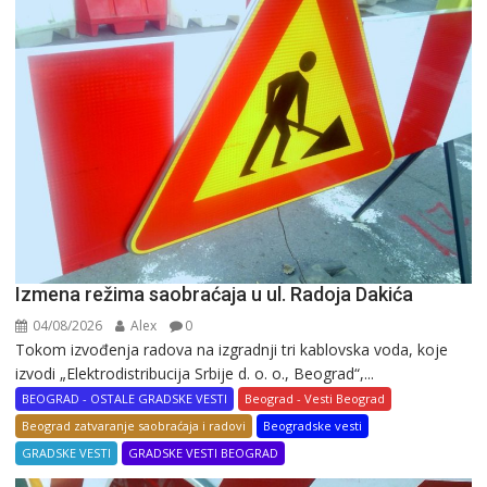
Izmena režima saobraćaja u ul. Radoja Dakića
04/08/2026
Alex
0
Tokom izvođenja radova na izgradnji tri kablovska voda, koje
izvodi „Elektrodistribucija Srbije d. o. o., Beograd“,...
BEOGRAD - OSTALE GRADSKE VESTI
Beograd - Vesti Beograd
Beograd zatvaranje saobraćaja i radovi
Beogradske vesti
GRADSKE VESTI
GRADSKE VESTI BEOGRAD