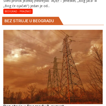
Sveti prorok Jezekilj (hebrejski: יְחֶזְקֵאל – Jehезkel, „Bog jača“ ili
„Bog će ojačati“) jedan je od...
BEOGRAD - PRAZNICI
BEZ STRUJE U BEOGRADU