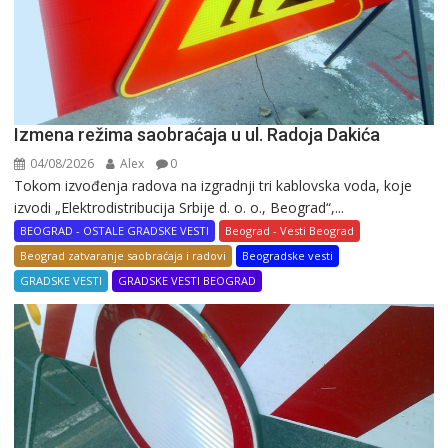
Izmena režima saobraćaja u ul. Radoja Dakića
04/08/2026
Alex
0
Tokom izvođenja radova na izgradnji tri kablovska voda, koje
izvodi „Elektrodistribucija Srbije d. o. o., Beograd“,...
BEOGRAD - OSTALE GRADSKE VESTI
Beograd - Vesti Beograd
Beograd zatvaranje saobraćaja i radovi
Beogradske vesti
GRADSKE VESTI
GRADSKE VESTI BEOGRAD