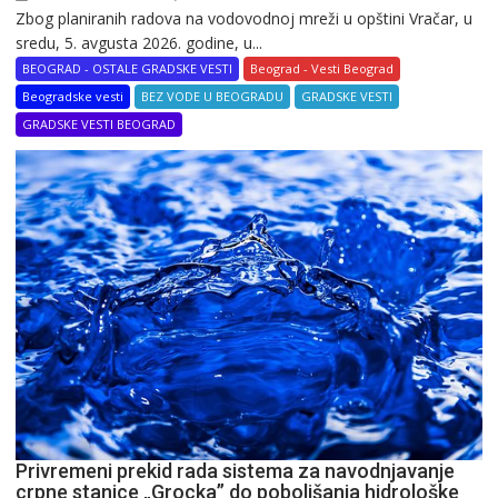
Zbog planiranih radova na vodovodnoj mreži u opštini Vračar, u
sredu, 5. avgusta 2026. godine, u...
BEOGRAD - OSTALE GRADSKE VESTI
Beograd - Vesti Beograd
Beogradske vesti
BEZ VODE U BEOGRADU
GRADSKE VESTI
GRADSKE VESTI BEOGRAD
Privremeni prekid rada sistema za navodnjavanje
crpne stanice „Grocka” do poboljšanja hidrološke