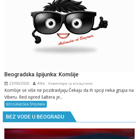
pitaj
GPS.
Beogradska špijunka: Komšije
23/06/2026
Alex
на
Коментари су искључени
Komšije se više ne pozdravljaju.Čekaju da ih spoji neka grupa na
Beogradska
Viberu. Red ispred šaltera je...
špijunka:
Komšije
BEOGRADSKA ŠPIJUNKA
BEZ VODE U BEOGRADU