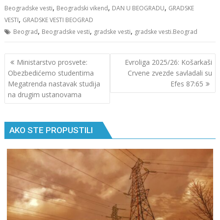
,
,
,
Beogradske vesti
Beogradski vikend
DAN U BEOGRADU
GRADSKE
,
VESTI
GRADSKE VESTI BEOGRAD
,
,
,
Beograd
Beogradske vesti
gradske vesti
gradske vesti.Beograd
Кретање
Ministarstvo prosvete:
Evroliga 2025/26: Košarkaši
чланка
Obezbedićemo studentima
Crvene zvezde savladali su
Megatrenda nastavak studija
Efes 87:65
na drugim ustanovama
AKO STE PROPUSTILI