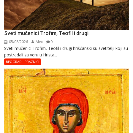
Sveti mučenici Trofim, Teofil i drugi
05/08/2026
Alex
0
Sveti mučenici Trofim, Teofil i drugi hrišćanski su svetitelji koji su
postradali za veru u Hrista...
BEOGRAD - PRAZNICI