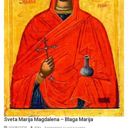
Sveta Marija Magdalena – Blaga Marija
04/08/2026
Alex
на
Коментари су искључени