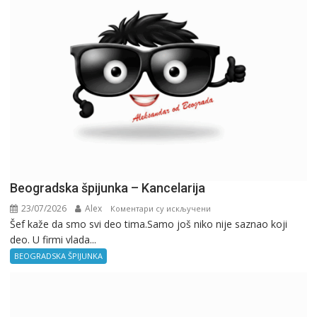
Beogradska špijunka – Kancelarija
23/07/2026
Alex
на
Коментари су искључени
Šef kaže da smo svi deo tima.Samo još niko nije saznao koji
Beogradska
deo. U firmi vlada...
špijunka
–
BEOGRADSKA ŠPIJUNKA
Kancelarija