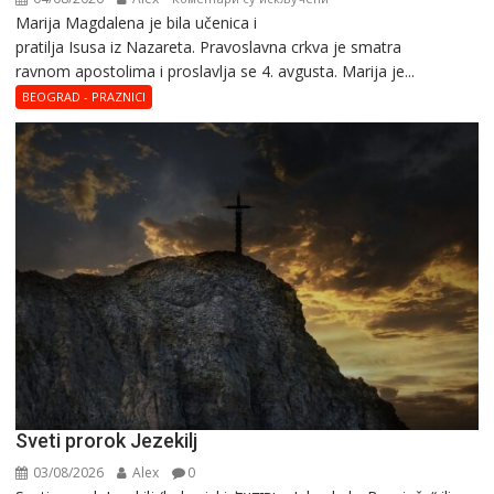
Marija Magdalena je bila učenica i
Sveta
pratilja Isusa iz Nazareta. Pravoslavna crkva je smatra
Marija
ravnom apostolima i proslavlja se 4. avgusta. Marija je...
Magdalena
–
BEOGRAD - PRAZNICI
Blaga
Marija
Sveti prorok Jezekilj
03/08/2026
Alex
0