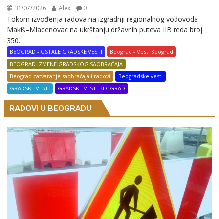
31/07/2026
Alex
0
Tokom izvođenja radova na izgradnji regionalnog vodovoda
Makiš–Mladenovac na ukrštanju državnih puteva IIB reda broj
350...
BEOGRAD - OSTALE GRADSKE VESTI
Beograd - Vesti Beograd
BEOGRAD IZMENE GRADSKOG SAOBRAĆAJA
Beograd zatvaranje saobraćaja i radovi
Beogradske vesti
GRADSKE VESTI
GRADSKE VESTI BEOGRAD
RADOVI U BEOGRADU