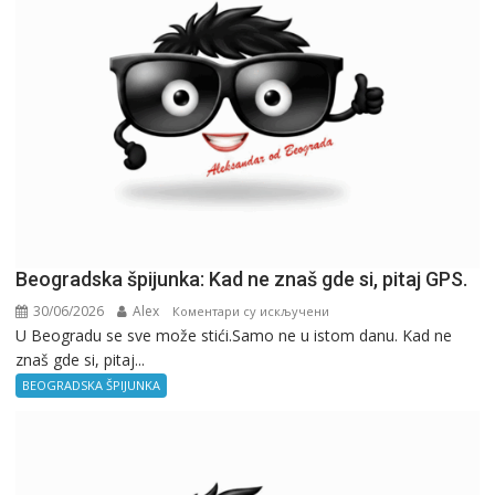
Beogradska špijunka: Kad ne znaš gde si, pitaj GPS.
30/06/2026
Alex
на
Коментари су искључени
U Beogradu se sve može stići.Samo ne u istom danu. Kad ne
Beogradska
znaš gde si, pitaj...
špijunka:
Kad
BEOGRADSKA ŠPIJUNKA
ne
znaš
gde
si,