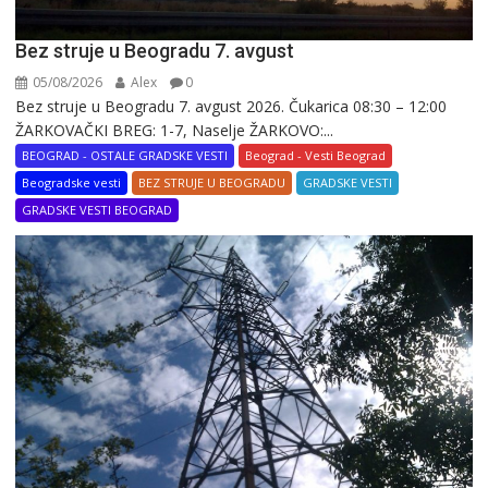
Bez struje u Beogradu 7. avgust
05/08/2026
Alex
0
Bez struje u Beogradu 7. avgust 2026. Čukarica 08:30 – 12:00
ŽARKOVAČKI BREG: 1-7, Naselje ŽARKOVO:...
BEOGRAD - OSTALE GRADSKE VESTI
Beograd - Vesti Beograd
Beogradske vesti
BEZ STRUJE U BEOGRADU
GRADSKE VESTI
GRADSKE VESTI BEOGRAD