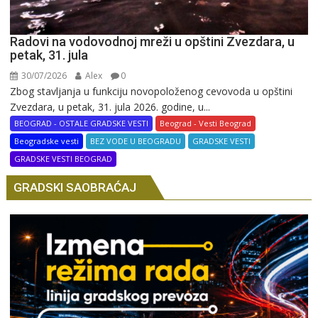
Radovi na vodovodnoj mreži u opštini Zvezdara, u
petak, 31. jula
30/07/2026
Alex
0
Zbog stavljanja u funkciju novopoloženog cevovoda u opštini
Zvezdara, u petak, 31. jula 2026. godine, u...
BEOGRAD - OSTALE GRADSKE VESTI
Beograd - Vesti Beograd
Beogradske vesti
BEZ VODE U BEOGRADU
GRADSKE VESTI
GRADSKE VESTI BEOGRAD
GRADSKI SAOBRAĆAJ