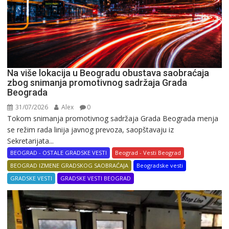
Na više lokacija u Beogradu obustava saobraćaja
zbog snimanja promotivnog sadržaja Grada
Beograda
31/07/2026
Alex
0
Tokom snimanja promotivnog sadržaja Grada Beograda menja
se režim rada linija javnog prevoza, saopštavaju iz
Sekretarijata...
BEOGRAD - OSTALE GRADSKE VESTI
Beograd - Vesti Beograd
BEOGRAD IZMENE GRADSKOG SAOBRAĆAJA
Beogradske vesti
GRADSKE VESTI
GRADSKE VESTI BEOGRAD