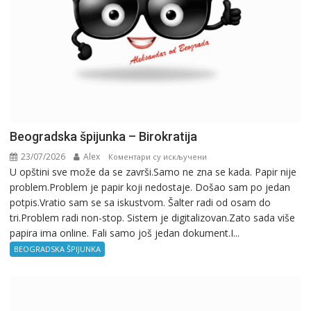
Beogradska špijunka – Birokratija
23/07/2026
Alex
на
Коментари су искључени
U opštini sve može da se završi.Samo ne zna se kada. Papir nije
Beogradska
problem.Problem je papir koji nedostaje. Došao sam po jedan
špijunka
potpis.Vratio sam se sa iskustvom. Šalter radi od osam do
–
tri.Problem radi non-stop. Sistem je digitalizovan.Zato sada više
Birokratija
papira ima online. Fali samo još jedan dokument.I...
BEOGRADSKA ŠPIJUNKA