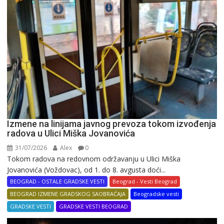
Izmene na linijama javnog prevoza tokom izvođenja
radova u Ulici Miška Jovanovića
31/07/2026
Alex
0
Tokom radova na redovnom održavanju u Ulici Miška
Jovanovića (Voždovac), od 1. do 8. avgusta doći...
BEOGRAD - OSTALE GRADSKE VESTI
Beograd - Vesti Beograd
BEOGRAD IZMENE GRADSKOG SAOBRAĆAJA
Beogradske vesti
GRADSKE VESTI
GRADSKE VESTI BEOGRAD