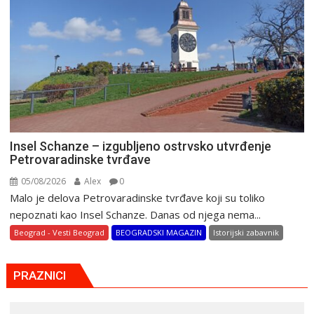
Insel Schanze – izgubljeno ostrvsko utvrđenje
Petrovaradinske tvrđave
05/08/2026
Alex
0
Malo je delova Petrovaradinske tvrđave koji su toliko
nepoznati kao Insel Schanze. Danas od njega nema...
Beograd - Vesti Beograd
BEOGRADSKI MAGAZIN
Istorijski zabavnik
PRAZNICI