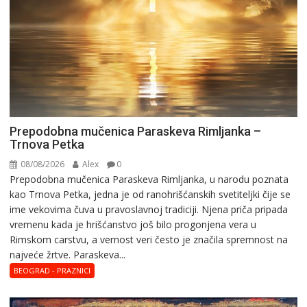
Prepodobna mučenica Paraskeva Rimljanka –
Trnova Petka
08/08/2026
Alex
0
Prepodobna mučenica Paraskeva Rimljanka, u narodu poznata
kao Trnova Petka, jedna je od ranohrišćanskih svetiteljki čije se
ime vekovima čuva u pravoslavnoj tradiciji. Njena priča pripada
vremenu kada je hrišćanstvo još bilo progonjena vera u
Rimskom carstvu, a vernost veri često je značila spremnost na
najveće žrtve. Paraskeva...
BEOGRAD - PRAZNICI