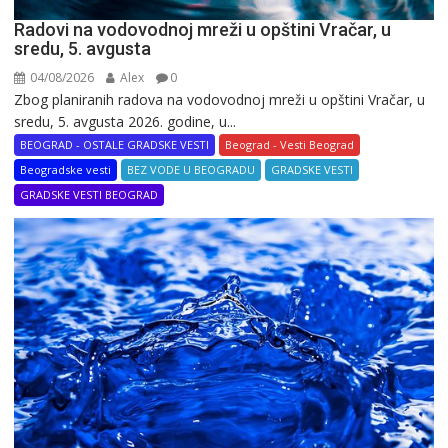
Radovi na vodovodnoj mreži u opštini Vračar, u
sredu, 5. avgusta
04/08/2026
Alex
0
Zbog planiranih radova na vodovodnoj mreži u opštini Vračar, u
sredu, 5. avgusta 2026. godine, u...
BEOGRAD - OSTALE GRADSKE VESTI
Beograd - Vesti Beograd
Beogradske vesti
BEZ VODE U BEOGRADU
GRADSKE VESTI
GRADSKE VESTI BEOGRAD