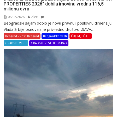
PROPERTIES 2026“ dobila imovinu vrednu 116,5
miliona evra
08/08/2026
Alex
0
Beogradski sajam dobio je novu pravnu i poslovnu dimenziju.
Vlada Srbije osnovala je privredno društvo „SAVA...
Beograd - Vesti Beograd
Beogradske vesti
ČUJEM JOŠ I ...
GRADSKE VESTI
GRADSKE VESTI BEOGRAD