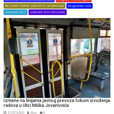
BEOGRAD IZMENE GRADSKOG SAOBRAĆAJA
Beogradske vesti
GRADSKE VESTI
GRADSKE VESTI BEOGRAD
Izmene na linijama javnog prevoza tokom izvođenja
radova u Ulici Miška Jovanovića
31/07/2026
Alex
0