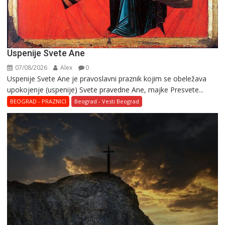
Uspenije Svete Ane
07/08/2026
Alex
0
Uspenije Svete Ane je pravoslavni praznik kojim se obeležava
upokojenje (uspenije) Svete pravedne Ane, majke Presvete...
BEOGRAD - PRAZNICI
Beograd - Vesti Beograd