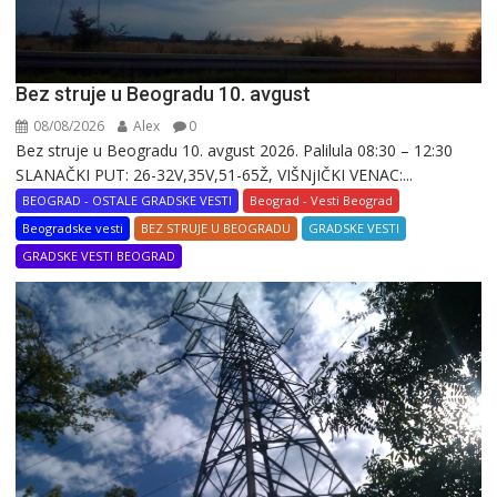
Bez struje u Beogradu 10. avgust
08/08/2026
Alex
0
Bez struje u Beogradu 10. avgust 2026. Palilula 08:30 – 12:30
SLANAČKI PUT: 26-32V,35V,51-65Ž, VIŠNjIČKI VENAC:...
BEOGRAD - OSTALE GRADSKE VESTI
Beograd - Vesti Beograd
Beogradske vesti
BEZ STRUJE U BEOGRADU
GRADSKE VESTI
GRADSKE VESTI BEOGRAD