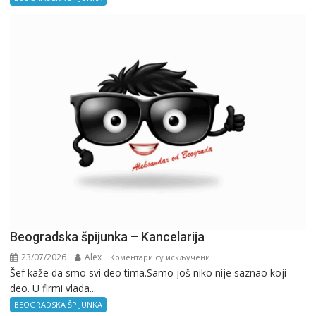
Birokratija
Beogradska špijunka – Kancelarija
23/07/2026
Alex
на
Коментари су искључени
Šef kaže da smo svi deo tima.Samo još niko nije saznao koji
Beogradska
deo. U firmi vlada...
špijunka
–
BEOGRADSKA ŠPIJUNKA