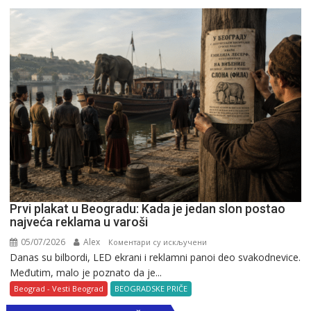
Beogradu
Prvi plakat u Beogradu: Kada je jedan slon postao
najveća reklama u varoši
05/07/2026
Alex
на
Коментари су искључени
Danas su bilbordi, LED ekrani i reklamni panoi deo svakodnevice.
Prvi
Međutim, malo je poznato da je...
plakat
u
Beograd - Vesti Beograd
BEOGRADSKE PRIČE
Beogradu: