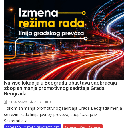
Na više lokacija u Beogradu obustava saobraćaja
zbog snimanja promotivnog sadržaja Grada
Beograda
31/07/2026
Alex
0
Tokom snimanja promotivnog sadržaja Grada Beograda menja
se režim rada linija javnog prevoza, saopštavaju iz
Sekretarijata...
BEOGRAD - OSTALE GRADSKE VESTI
Beograd - Vesti Beograd