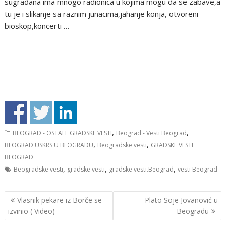
sugrađana ima mnogo radionica u kojima mogu da se zabave,a
tu je i slikanje sa raznim junacima,jahanje konja, otvoreni
bioskop,koncerti …
,
,
BEOGRAD - OSTALE GRADSKE VESTI
Beograd - Vesti Beograd
,
,
BEOGRAD USKRS U BEOGRADU
Beogradske vesti
GRADSKE VESTI
BEOGRAD
,
,
,
Beogradske vesti
gradske vesti
gradske vesti.Beograd
vesti Beograd
Кретање
Vlasnik pekare iz Borče se
Plato Soje Jovanović u
чланка
izvinio ( Video)
Beogradu