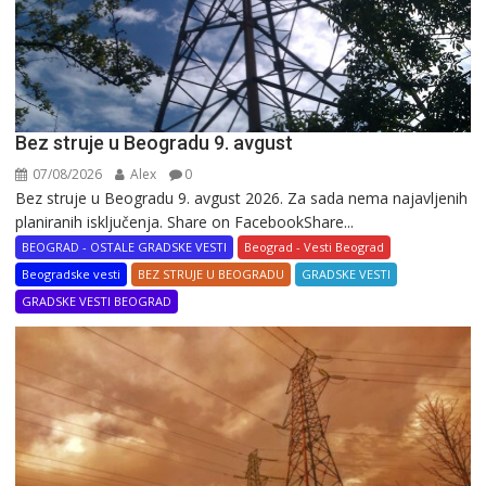
Bez struje u Beogradu 9. avgust
07/08/2026
Alex
0
Bez struje u Beogradu 9. avgust 2026. Za sada nema najavljenih
planiranih isključenja. Share on FacebookShare...
BEOGRAD - OSTALE GRADSKE VESTI
Beograd - Vesti Beograd
Beogradske vesti
BEZ STRUJE U BEOGRADU
GRADSKE VESTI
GRADSKE VESTI BEOGRAD