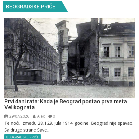
BEOGRADSKE PRIČE
Prvi dani rata: Kada je Beograd postao prva meta
Velikog rata
29/07/2026
Alex
0
Te noći, između 28. i 29. jula 1914. godine, Beograd nije spavao.
Sa druge strane Save...
BEOGRADSKE PRIČE