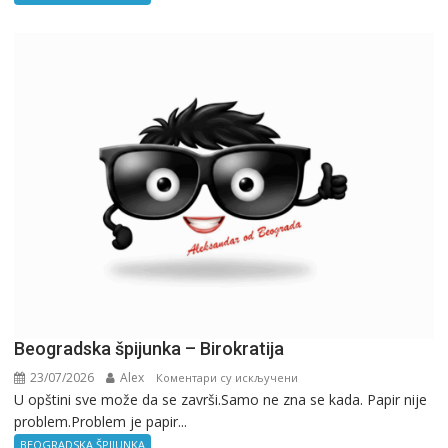
Beogradska špijunka – Birokratija
23/07/2026
Alex
на
Коментари су искључени
U opštini sve može da se završi.Samo ne zna se kada. Papir nije
Beogradska
problem.Problem je papir...
špijunka
–
BEOGRADSKA ŠPIJUNKA