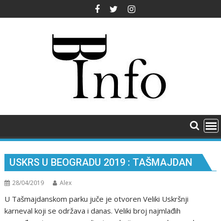
Skip
to
content
USKRS U BEOGRADU 2019 : TAŠMAJDAN
28/04/2019
Alex
U Tašmajdanskom parku juče je otvoren Veliki Uskršnji
karneval koji se održava i danas. Veliki broj najmlađih