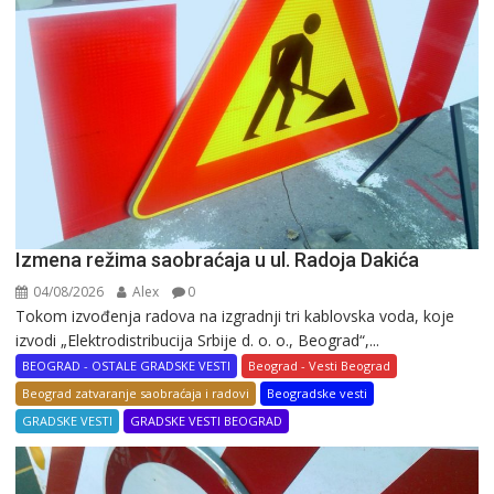
Izmena režima saobraćaja u ul. Radoja Dakića
04/08/2026
Alex
0
Tokom izvođenja radova na izgradnji tri kablovska voda, koje
izvodi „Elektrodistribucija Srbije d. o. o., Beograd“,...
BEOGRAD - OSTALE GRADSKE VESTI
Beograd - Vesti Beograd
Beograd zatvaranje saobraćaja i radovi
Beogradske vesti
GRADSKE VESTI
GRADSKE VESTI BEOGRAD