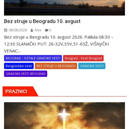
Bez struje u Beogradu 10. avgust
08/08/2026
Alex
0
Bez struje u Beogradu 10. avgust 2026. Palilula 08:30 –
12:30 SLANAČKI PUT: 26-32V,35V,51-65Ž, VIŠNjIČKI
VENAC:...
BEOGRAD - OSTALE GRADSKE VESTI
Beograd - Vesti Beograd
Beogradske vesti
BEZ STRUJE U BEOGRADU
GRADSKE VESTI
GRADSKE VESTI BEOGRAD
PRAZNICI