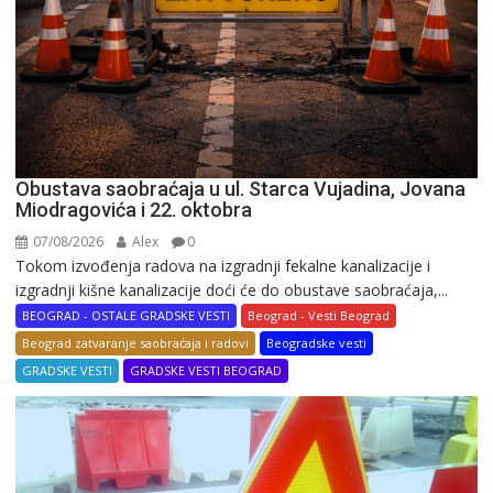
Obustava saobraćaja u ul. Starca Vujadina, Jovana
Miodragovića i 22. oktobra
07/08/2026
Alex
0
Tokom izvođenja radova na izgradnji fekalne kanalizacije i
izgradnji kišne kanalizacije doći će do obustave saobraćaja,...
BEOGRAD - OSTALE GRADSKE VESTI
Beograd - Vesti Beograd
Beograd zatvaranje saobraćaja i radovi
Beogradske vesti
GRADSKE VESTI
GRADSKE VESTI BEOGRAD