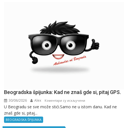
Kancelarija
Beogradska špijunka: Kad ne znaš gde si, pitaj GPS.
30/06/2026
Alex
на
Коментари су искључени
U Beogradu se sve može stići.Samo ne u istom danu. Kad ne
Beogradska
znaš gde si, pitaj...
špijunka:
Kad
BEOGRADSKA ŠPIJUNKA
ne