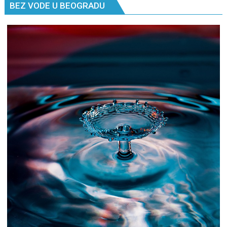
BEZ VODE U BEOGRADU
znaš
gde
si,
pitaj
GPS.