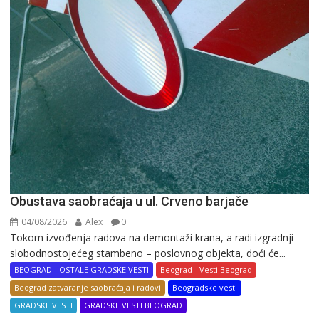
Obustava saobraćaja u ul. Crveno barjače
04/08/2026
Alex
0
Tokom izvođenja radova na demontaži krana, a radi izgradnji
slobodnostojećeg stambeno – poslovnog objekta, doći će...
BEOGRAD - OSTALE GRADSKE VESTI
Beograd - Vesti Beograd
Beograd zatvaranje saobraćaja i radovi
Beogradske vesti
GRADSKE VESTI
GRADSKE VESTI BEOGRAD