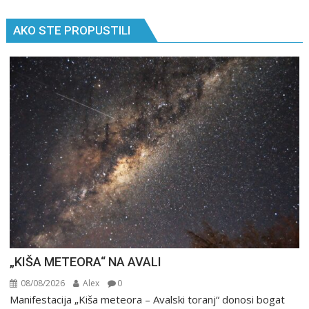
AKO STE PROPUSTILI
„KIŠA METEORA“ NA AVALI
08/08/2026
Alex
0
Manifestacija „Kiša meteora – Avalski toranj“ donosi bogat