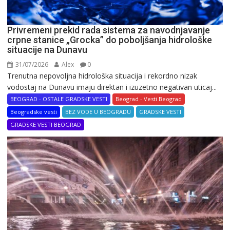
Privremeni prekid rada sistema za navodnjavanje
crpne stanice „Grocka” do poboljšanja hidrološke
situacije na Dunavu
31/07/2026
Alex
0
Trenutna nepovoljna hidrološka situacija i rekordno nizak
vodostaj na Dunavu imaju direktan i izuzetno negativan uticaj...
BEOGRAD - OSTALE GRADSKE VESTI
Beograd - Vesti Beograd
Beogradske vesti
BEZ VODE U BEOGRADU
GRADSKE VESTI
GRADSKE VESTI BEOGRAD