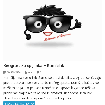
Beogradska špijunka – Komšiluk
07/08/2026
Alex
0
Komšija zna sve o tebi.Samo se pravi da pita. U zgradi svi čuvaju
privatnost.Zato se sve zna do trećeg sprata. Komšija kaže: „Ne
mešam se ja.“To je uvod u mešanje. Upravnik zgrade rešava
probleme.Najčešće tako što ih prosledi sledećem upravniku.
Neko buši u nedelju ujutru.Svi znaju ko je.On...
BEOGRADSKA ŠPIJUNKA