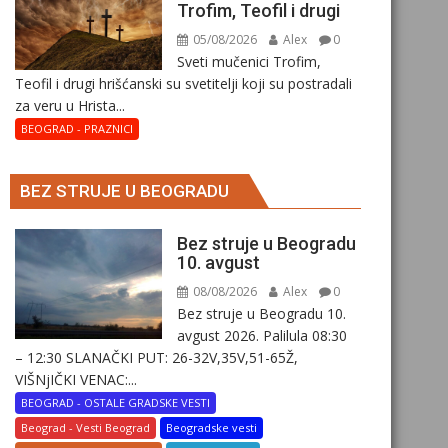
Trofim, Teofil i drugi
05/08/2026
Alex
0
Sveti mučenici Trofim,
Teofil i drugi hrišćanski su svetitelji koji su postradali
za veru u Hrista...
BEOGRAD - PRAZNICI
BEZ STRUJE U BEOGRADU
Bez struje u Beogradu
10. avgust
08/08/2026
Alex
0
Bez struje u Beogradu 10.
avgust 2026. Palilula 08:30
– 12:30 SLANAČKI PUT: 26-32V,35V,51-65Ž,
VIŠNjIČKI VENAC:...
BEOGRAD - OSTALE GRADSKE VESTI
Beograd - Vesti Beograd
Beogradske vesti