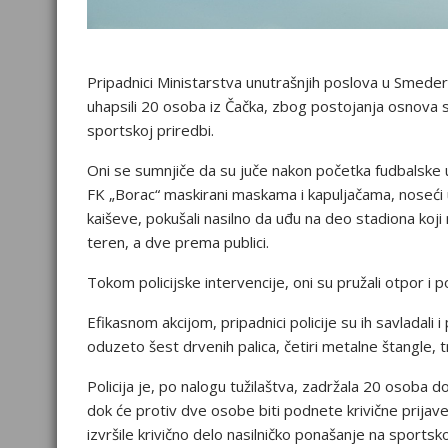
Pripadnici Ministarstva unutrašnjih poslova u Smeder
uhapsili 20 osoba iz Čačka, zbog postojanja osnova su
sportskoj priredbi.
Oni se sumnjiče da su juče nakon početka fudbalske 
FK „Borac“ maskirani maskama i kapuljačama, noseći up
kaiševe, pokušali nasilno da uđu na deo stadiona koji n
teren, a dve prema publici.
Tokom policijske intervencije, oni su pružali otpor i p
Efikasnom akcijom, pripadnici policije su ih savladali i
oduzeto šest drvenih palica, četiri metalne štangle, t
Policija je, po nalogu tužilaštva, zadržala 20 osoba do 
dok će protiv dve osobe biti podnete krivične prij
izvršile krivično delo nasilničko ponašanje na sportsko