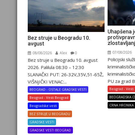
Uhapšena 
protivpravn
Bez struje u Beogradu 10.
zlostavljan
avgust
07/08/2026
08/08/2026
Alex
0
Policijski slu
Bez struje u Beogradu 10. avgust
kriminalističk
2026. Palilula 08:30 – 12:30
kriminalistič
SLANAČKI PUT: 26-32V,35V,51-65Ž,
PU za grad B
VIŠNjIČKI VENAC:...
Beograd - Vesti
BEOGRAD - OSTALE GRADSKE VESTI
BEOGRADSKA C
Beograd - Vesti Beograd
CRNA HRONIKA
Beogradske vesti
BEZ STRUJE U BEOGRADU
GRADSKE VESTI
GRADSKE VESTI BEOGRAD