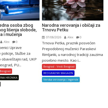
Narodna verovanja i običaji za
jedna osoba zbog
Trnovu Petku
og lišenja slobode,
ja i mučenja
07/08/2026
Alex
0
Alex
0
Trnova Petka, praznik posvećen
žbenici Uprave
Prepodobnoj mučenici Paraskevi
e policije, Službe za
Rimljanki, u narodnoj tradiciji zauzima
ko obaveštajni rad, UKP
posebno mesto. Kao i...
eograd, PU...
Beograd - Vesti Beograd
 Beograd
BEOGRADSKI MAGAZIN
RNA HRONIKA
Verska verovanja i legende