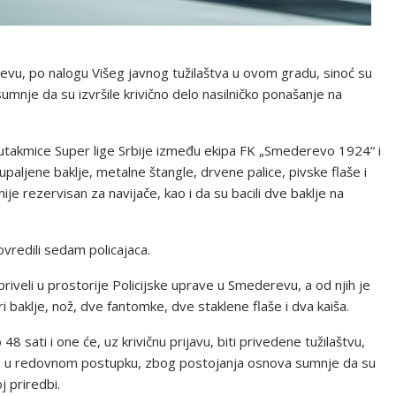
evu, po nalogu Višeg javnog tužilaštva u ovom gradu, sinoć su
mnje da su izvršile krivično delo nasilničko ponašanje na
utakmice Super lige Srbije između ekipa FK „Smederevo 1924“ i
aljene baklje, metalne štangle, drvene palice, pivske flaše i
ije rezervisan za navijače, kao i da su bacili dve baklje na
ovredili sedam policajaca.
 priveli u prostorije Policijske uprave u Smederevu, a od njih je
ri baklje, nož, dve fantomke, dve staklene flaše i dva kaiša.
48 sati i one će, uz krivičnu prijavu, biti privedene tužilaštvu,
ave u redovnom postupku, zbog postojanja osnova sumnje da su
j priredbi.