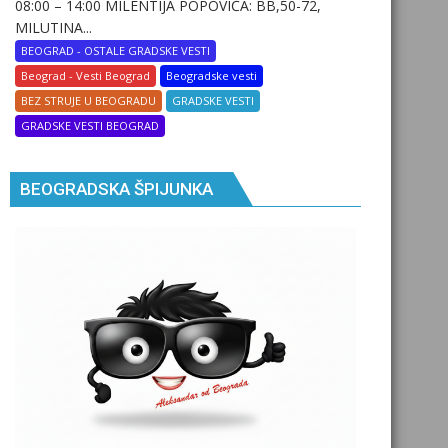
08:00 – 14:00 MILENTIJA POPOVIĆA: BB,50-72,
MILUTINA...
BEOGRAD - OSTALE GRADSKE VESTI
Beograd - Vesti Beograd
Beogradske vesti
BEZ STRUJE U BEOGRADU
GRADSKE VESTI
GRADSKE VESTI BEOGRAD
BEOGRADSKA ŠPIJUNKA