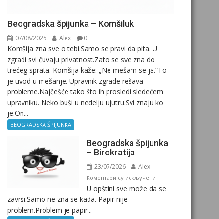
Beogradska špijunka – Komšiluk
07/08/2026
Alex
0
Komšija zna sve o tebi.Samo se pravi da pita. U
zgradi svi čuvaju privatnost.Zato se sve zna do
trećeg sprata. Komšija kaže: „Ne mešam se ja.“To
je uvod u mešanje. Upravnik zgrade rešava
probleme.Najčešće tako što ih prosledi sledećem
upravniku. Neko buši u nedelju ujutru.Svi znaju ko
je.On...
BEOGRADSKA ŠPIJUNKA
Beogradska špijunka
– Birokratija
23/07/2026
Alex
на
Коментари су искључени
U opštini sve može da se
Beogradska
završi.Samo ne zna se kada. Papir nije
špijunka
problem.Problem je papir...
–