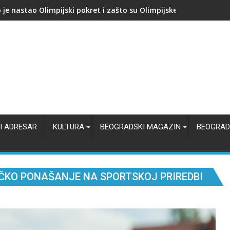
kupuje proizvođača AI čipova: Počinje nova bitka za jeftiniju veš
I ADRESAR
KULTURA
BEOGRADSKI MAGAZIN
BEOGRAD
ČKO PONAŠANJE NA SPORTSKOJ PRIREDBI