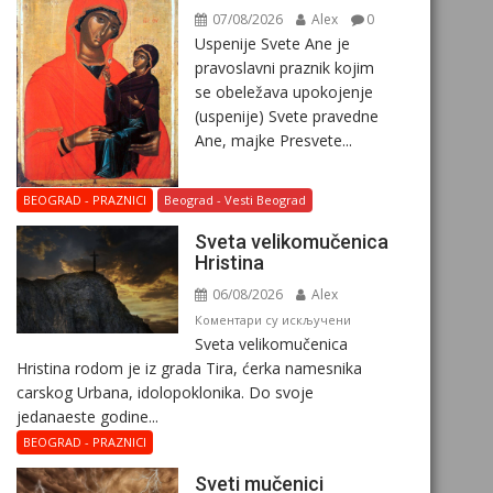
07/08/2026
Alex
0
Uspenije Svete Ane je
pravoslavni praznik kojim
se obeležava upokojenje
(uspenije) Svete pravedne
Ane, majke Presvete...
BEOGRAD - PRAZNICI
Beograd - Vesti Beograd
Svеta vеlikоmučеnica
Hristina
06/08/2026
Alex
на
Коментари су искључени
Svеta vеlikоmučеnica
Svеta
Hristina rodom je iz grada Tira, ćerka namesnika
vеlikоmučеnica
carskog Urbana, idolopoklonika. Dо svоје
Hristina
јеdanaеstе gоdinе...
BEOGRAD - PRAZNICI
Sveti mučenici