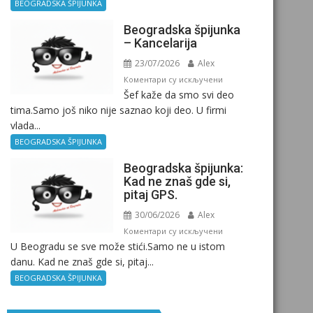
Birokratija
BEOGRADSKA ŠPIJUNKA
Beogradska špijunka
– Kancelarija
23/07/2026
Alex
на
Коментари су искључени
Šef kaže da smo svi deo
Beogradska
tima.Samo još niko nije saznao koji deo. U firmi
špijunka
vlada...
–
Kancelarija
BEOGRADSKA ŠPIJUNKA
Beogradska špijunka:
Kad ne znaš gde si,
pitaj GPS.
30/06/2026
Alex
на
Коментари су искључени
U Beogradu se sve može stići.Samo ne u istom
Beogradska
danu. Kad ne znaš gde si, pitaj...
špijunka:
Kad
BEOGRADSKA ŠPIJUNKA
ne
znaš