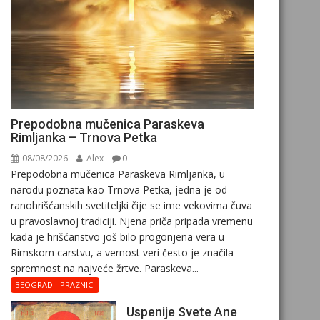
Prepodobna mučenica Paraskeva
Rimljanka – Trnova Petka
08/08/2026
Alex
0
Prepodobna mučenica Paraskeva Rimljanka, u
narodu poznata kao Trnova Petka, jedna je od
ranohrišćanskih svetiteljki čije se ime vekovima čuva
u pravoslavnoj tradiciji. Njena priča pripada vremenu
kada je hrišćanstvo još bilo progonjena vera u
Rimskom carstvu, a vernost veri često je značila
spremnost na najveće žrtve. Paraskeva...
BEOGRAD - PRAZNICI
Uspenije Svete Ane