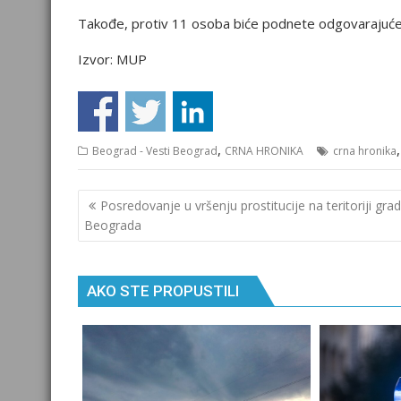
Takođe, protiv 11 osoba biće podnete odgovarajuće 
Izvor: MUP
,
Beograd - Vesti Beograd
CRNA HRONIKA
crna hronika
Кретање
Posredovanje u vršenju prostitucije na teritoriji gra
чланка
Beograda
AKO STE PROPUSTILI