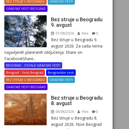
BEZ STRUJE U BEOGRADU
GRADSKE VESTI
GRADSKE VESTI BEOGRAD
Bez struje u Beogradu
9. avgust
07/08/2026
Alex
0
Bez struje u Beogradu 9.
avgust 2026. Za sada nema
najavljenih planiranih isključenja. Share on
FacebookShare...
BEOGRAD - OSTALE GRADSKE VESTI
Beograd - Vesti Beograd
Beogradske vesti
BEZ STRUJE U BEOGRADU
GRADSKE VESTI
GRADSKE VESTI BEOGRAD
Bez struje u Beogradu
8. avgust
06/08/2026
Alex
0
Bez struje u Beogradu 8.
avgust 2026. Novi Beograd