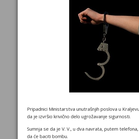
Pripadnici Ministarstva unutrašnjih poslova u Kraljev
da je izvršio krivično delo ugrožavanje sigurnosti.
Sumnja se da je V. V., u dva navrata, putem telefona
da će baciti bombu.