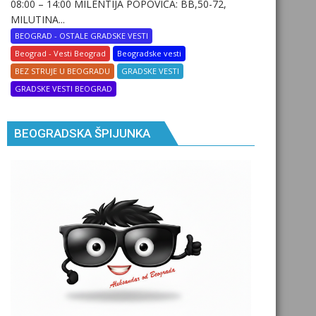
08:00 – 14:00 MILENTIJA POPOVIĆA: BB,50-72,
MILUTINA...
BEOGRAD - OSTALE GRADSKE VESTI
Beograd - Vesti Beograd
Beogradske vesti
BEZ STRUJE U BEOGRADU
GRADSKE VESTI
GRADSKE VESTI BEOGRAD
BEOGRADSKA ŠPIJUNKA