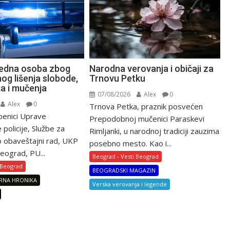
Narodna verovanja i običaji za
jedna osoba zbog
Trnovu Petku
og lišenja slobode,
ja i mučenja
07/08/2026
Alex
0
Alex
0
Trnova Petka, praznik posvećen
žbenici Uprave
Prepodobnoj mučenici Paraskevi
e policije, Službe za
Rimljanki, u narodnoj tradiciji zauzima
ko obaveštajni rad, UKP
posebno mesto. Kao i...
eograd, PU...
Beograd - Vesti Beograd
 Beograd
BEOGRADSKI MAGAZIN
RNA HRONIKA
Verska verovanja i legende