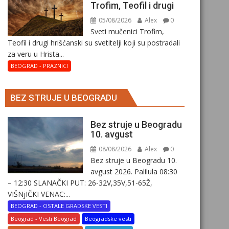
Trofim, Teofil i drugi
05/08/2026
Alex
0
Sveti mučenici Trofim,
Teofil i drugi hrišćanski su svetitelji koji su postradali
za veru u Hrista...
BEOGRAD - PRAZNICI
BEZ STRUJE U BEOGRADU
Bez struje u Beogradu
10. avgust
08/08/2026
Alex
0
Bez struje u Beogradu 10.
avgust 2026. Palilula 08:30
– 12:30 SLANAČKI PUT: 26-32V,35V,51-65Ž,
VIŠNjIČKI VENAC:...
BEOGRAD - OSTALE GRADSKE VESTI
Beograd - Vesti Beograd
Beogradske vesti