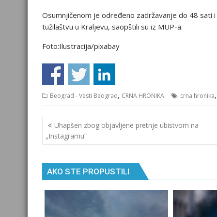
Osumnjičenom je određeno zadržavanje do 48 sati i 
tužilaštvu u Kraljevu, saopštili su iz MUP-a.
Foto:Ilustracija/pixabay
,
Beograd - Vesti Beograd
CRNA HRONIKA
crna hronika
Кретање
Uhapšen zbog objavljene pretnje ubistvom na
чланка
„Instagramu“
AKO STE PROPUSTILI