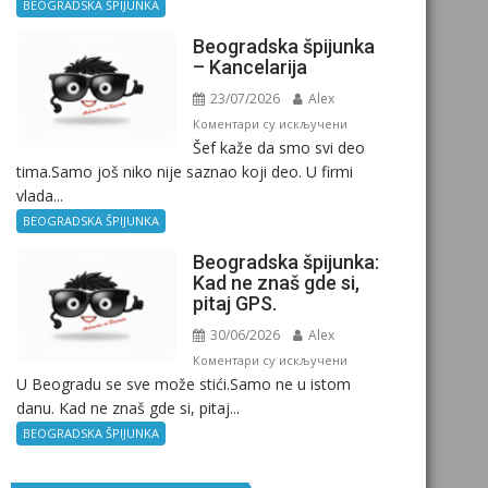
Birokratija
BEOGRADSKA ŠPIJUNKA
Beogradska špijunka
– Kancelarija
23/07/2026
Alex
на
Коментари су искључени
Šef kaže da smo svi deo
Beogradska
tima.Samo još niko nije saznao koji deo. U firmi
špijunka
vlada...
–
Kancelarija
BEOGRADSKA ŠPIJUNKA
Beogradska špijunka:
Kad ne znaš gde si,
pitaj GPS.
30/06/2026
Alex
на
Коментари су искључени
U Beogradu se sve može stići.Samo ne u istom
Beogradska
danu. Kad ne znaš gde si, pitaj...
špijunka:
Kad
BEOGRADSKA ŠPIJUNKA
ne
znaš