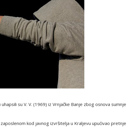
u uhapsili su V. V. (1969) iz Vrnjačke Banje zbog osnova sumnje
, zaposlenom kod javnog izvršitelja u Kraljevu upućivao pretnje