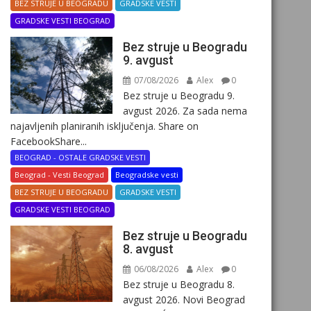
BEZ STRUJE U BEOGRADU
GRADSKE VESTI
GRADSKE VESTI BEOGRAD
Bez struje u Beogradu
9. avgust
07/08/2026
Alex
0
Bez struje u Beogradu 9.
avgust 2026. Za sada nema
najavljenih planiranih isključenja. Share on
FacebookShare...
BEOGRAD - OSTALE GRADSKE VESTI
Beograd - Vesti Beograd
Beogradske vesti
BEZ STRUJE U BEOGRADU
GRADSKE VESTI
GRADSKE VESTI BEOGRAD
Bez struje u Beogradu
8. avgust
06/08/2026
Alex
0
Bez struje u Beogradu 8.
avgust 2026. Novi Beograd