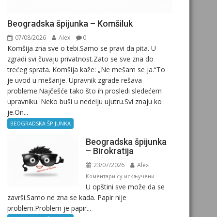
Beogradska špijunka – Komšiluk
07/08/2026
Alex
0
Komšija zna sve o tebi.Samo se pravi da pita. U
zgradi svi čuvaju privatnost.Zato se sve zna do
trećeg sprata. Komšija kaže: „Ne mešam se ja.“To
je uvod u mešanje. Upravnik zgrade rešava
probleme.Najčešće tako što ih prosledi sledećem
upravniku. Neko buši u nedelju ujutru.Svi znaju ko
je.On...
BEOGRADSKA ŠPIJUNKA
Beogradska špijunka
– Birokratija
23/07/2026
Alex
на
Коментари су искључени
U opštini sve može da se
Beogradska
završi.Samo ne zna se kada. Papir nije
špijunka
problem.Problem je papir...
–