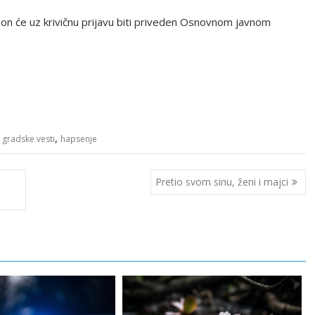
on će uz krivičnu prijavu biti priveden Osnovnom javnom
,
,
gradske vesti
hapsenje
Pretio svom sinu, ženi i majci