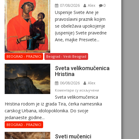
07/08/2026
Alex
0
Uspenije Svete Ane je
pravoslavni praznik kojim
se obeležava upokojenje
(uspenije) Svete pravedne
Ane, majke Presvete...
BEOGRAD - PRAZNICI
Beograd - Vesti Beograd
Svеta vеlikоmučеnica
Hristina
06/08/2026
Alex
на
Коментари су искључени
Svеta vеlikоmučеnica
Svеta
Hristina rodom je iz grada Tira, ćerka namesnika
vеlikоmučеnica
carskog Urbana, idolopoklonika. Dо svоје
Hristina
јеdanaеstе gоdinе...
BEOGRAD - PRAZNICI
Sveti mučenici