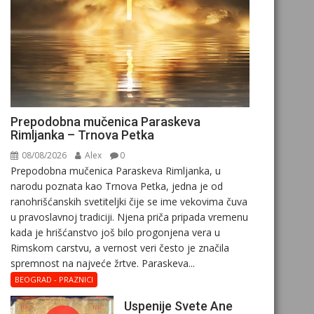
Prepodobna mučenica Paraskeva
Rimljanka – Trnova Petka
08/08/2026
Alex
0
Prepodobna mučenica Paraskeva Rimljanka, u
narodu poznata kao Trnova Petka, jedna je od
ranohrišćanskih svetiteljki čije se ime vekovima čuva
u pravoslavnoj tradiciji. Njena priča pripada vremenu
kada je hrišćanstvo još bilo progonjena vera u
Rimskom carstvu, a vernost veri često je značila
spremnost na najveće žrtve. Paraskeva...
BEOGRAD - PRAZNICI
Uspenije Svete Ane