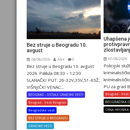
Uhapšena 
protivpravn
Bez struje u Beogradu 10.
zlostavljan
avgust
07/08/2026
08/08/2026
Alex
0
Policijski slu
Bez struje u Beogradu 10. avgust
kriminalističk
2026. Palilula 08:30 – 12:30
kriminalistič
SLANAČKI PUT: 26-32V,35V,51-65Ž,
PU za grad B
VIŠNjIČKI VENAC:...
Beograd - Vesti
BEOGRAD - OSTALE GRADSKE VESTI
BEOGRADSKA C
Beograd - Vesti Beograd
CRNA HRONIKA
Beogradske vesti
BEZ STRUJE U BEOGRADU
GRADSKE VESTI