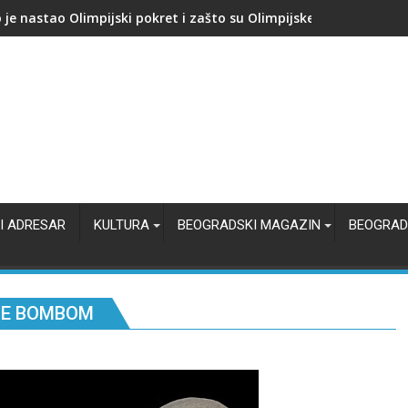
kupuje proizvođača AI čipova: Počinje nova bitka za jeftiniju veš
I ADRESAR
KULTURA
BEOGRADSKI MAGAZIN
BEOGRAD
JE BOMBOM