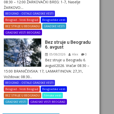
08:30 – 12:00 ŽARKOVAČKI BREG: 1-7, Naselje
ŽARKOVO:...
BEOGRAD - OSTALE GRADSKE VESTI
Beograd - Vesti Beograd
Beogradske vesti
BEZ STRUJE U BEOGRADU
GRADSKE VESTI
GRADSKE VESTI BEOGRAD
Bez struje u Beogradu
6. avgust
05/08/2026
Alex
0
Bez struje u Beogradu 6.
avgust2026. Vračar 08:30 –
15:00 BRANIČEVSKA: 17, LAMARTINOVA: 27,31,
Voždovac 08:30...
BEOGRAD - OSTALE GRADSKE VESTI
Beograd - Vesti Beograd
Beogradske vesti
BEZ STRUJE U BEOGRADU
Filmske vesti
GRADSKE VESTI
GRADSKE VESTI BEOGRAD