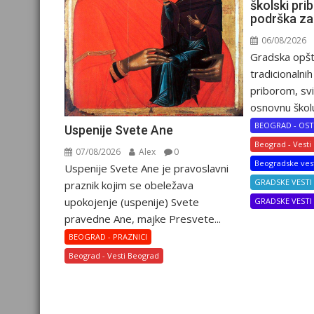
školski pri
podrška za
06/08/2026
Gradska opšt
tradicionalni
priborom, svi
osnovnu školu
BEOGRAD - OST
Uspenije Svete Ane
Beograd - Vesti
07/08/2026
Alex
0
Beogradske ves
Uspenije Svete Ane je pravoslavni
GRADSKE VESTI
praznik kojim se obeležava
upokojenje (uspenije) Svete
GRADSKE VEST
pravedne Ane, majke Presvete...
BEOGRAD - PRAZNICI
Beograd - Vesti Beograd