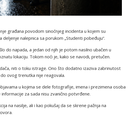
anje građana povodom sinoćnjeg incidenta u kojem su
 za deljenje nalepnica sa porukom „Studenti pobeđuju“.
lo do napada, a jedan od njih je potom nasilno ubačen u
natu lokaciju. Tokom noći je, kako se navodi, pretučen.
dača, niti o toku istrage. Ono što dodatno izaziva zabrinutost
 do ovog trenutka nije reagovala.
javama u kojima se dele fotografije, imena i prezimena osoba
e informacije za sada nisu zvanično potvrđene.
ja na nasilje, ali i kao pokušaj da se skrene pažnja na
govora.