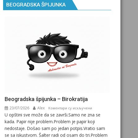
BEOGRADSKA ŠPIJUNKA
Beogradska špijunka – Birokratija
23/07/2026
Alex
на
Коментари су искључени
U opštini sve može da se završi.Samo ne zna se
Beogradska
kada. Papir nije problem.Problem je papir koji
špijunka
nedostaje. Došao sam po jedan potpis.Vratio sam
–
se sa iskustvom. Šalter radi od osam do tri.Problem
Birokratija