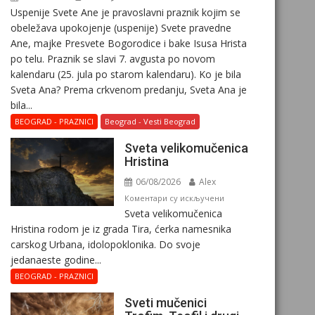
Uspenije Svete Ane je pravoslavni praznik kojim se
obeležava upokojenje (uspenije) Svete pravedne
Ane, majke Presvete Bogorodice i bake Isusa Hrista
po telu. Praznik se slavi 7. avgusta po novom
kalendaru (25. jula po starom kalendaru). Ko je bila
Sveta Ana? Prema crkvenom predanju, Sveta Ana je
bila...
BEOGRAD - PRAZNICI
Beograd - Vesti Beograd
Svеta vеlikоmučеnica
Hristina
06/08/2026
Alex
на
Коментари су искључени
Svеta vеlikоmučеnica
Svеta
Hristina rodom je iz grada Tira, ćerka namesnika
vеlikоmučеnica
carskog Urbana, idolopoklonika. Dо svоје
Hristina
јеdanaеstе gоdinе...
BEOGRAD - PRAZNICI
Sveti mučenici