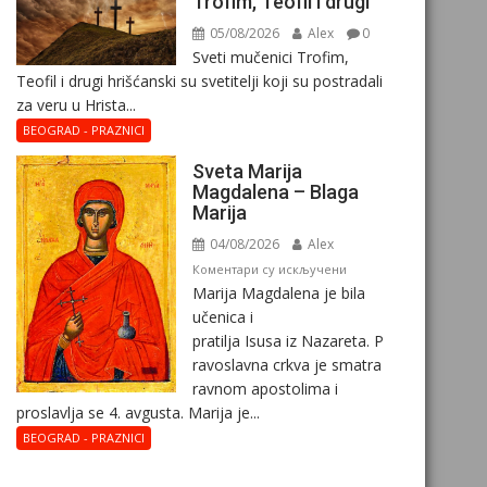
Trofim, Teofil i drugi
05/08/2026
Alex
0
Sveti mučenici Trofim,
Teofil i drugi hrišćanski su svetitelji koji su postradali
za veru u Hrista...
BEOGRAD - PRAZNICI
Sveta Marija
Magdalena – Blaga
Marija
04/08/2026
Alex
на
Коментари су искључени
Marija Magdalena je bila
Sveta
učenica i
Marija
pratilja Isusa iz Nazareta. P
Magdalena
ravoslavna crkva je smatra
–
ravnom apostolima i
Blaga
proslavlja se 4. avgusta. Marija je...
Marija
BEOGRAD - PRAZNICI