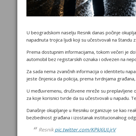
U beogradskom naselju Resnik danas počinje okuplj
napadnuta trojica ljudi koji su učestvovali na štandu
Prema dostupnim informacijama, tokom večeri je doš
automobil bez registarskih oznaka i odvezen na nepoz
Za sada nema zvaničnih informacija o identitetu napa
jeste činjenica da policija, prema tvrdnjama građana,
U međuvremenu, društvene mreže su preplavljene ob
za koje korisnici tvrde da su učestvovali u napadu. T
Današnje okupljanje u Resniku organizuje se kao reakci
bezbednost građana i izostanak institucionalnog od
Resnik
pic.twitter.com/KPkXiULjrV