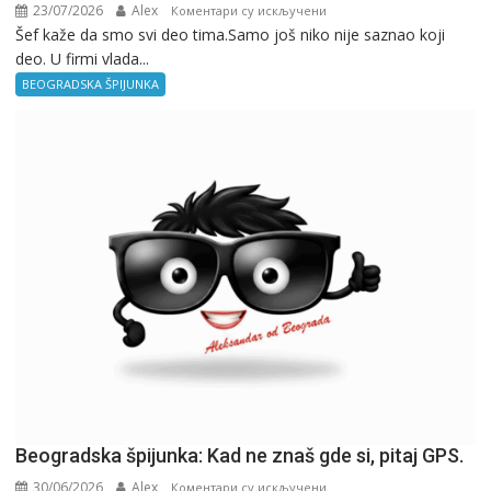
23/07/2026
Alex
на
Коментари су искључени
Šef kaže da smo svi deo tima.Samo još niko nije saznao koji
Beogradska
deo. U firmi vlada...
špijunka
–
BEOGRADSKA ŠPIJUNKA
Kancelarija
Beogradska špijunka: Kad ne znaš gde si, pitaj GPS.
30/06/2026
Alex
на
Коментари су искључени