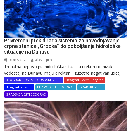
Privremeni prekid rada sistema za navodnjavanje
crpne stanice „Grocka” do poboljšanja hidrološke
situacije na Dunavu
31/07/2026
Alex
0
Trenutna nepovoljna hidrološka situacija i rekordno nizak
vodostaj na Dunavu imaju direktan i izuzetno negativan uticaj...
BEOGRAD - OSTALE GRADSKE VESTI
Beograd - Vesti Beograd
Beogradske vesti
BEZ VODE U BEOGRADU
GRADSKE VESTI
GRADSKE VESTI BEOGRAD