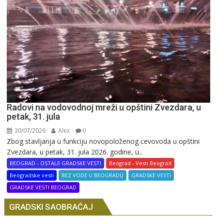
Radovi na vodovodnoj mreži u opštini Zvezdara, u
petak, 31. jula
30/07/2026
Alex
0
Zbog stavljanja u funkciju novopoloženog cevovoda u opštini
Zvezdara, u petak, 31. jula 2026. godine, u...
BEOGRAD - OSTALE GRADSKE VESTI
Beograd - Vesti Beograd
Beogradske vesti
BEZ VODE U BEOGRADU
GRADSKE VESTI
GRADSKE VESTI BEOGRAD
GRADSKI SAOBRAĆAJ