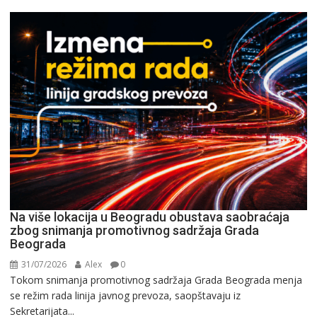
Na više lokacija u Beogradu obustava saobraćaja
zbog snimanja promotivnog sadržaja Grada
Beograda
31/07/2026
Alex
0
Tokom snimanja promotivnog sadržaja Grada Beograda menja
se režim rada linija javnog prevoza, saopštavaju iz
Sekretarijata...