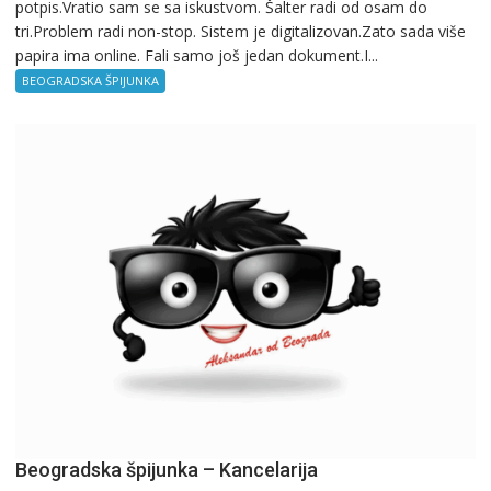
potpis.Vratio sam se sa iskustvom. Šalter radi od osam do
–
tri.Problem radi non-stop. Sistem je digitalizovan.Zato sada više
Birokratija
papira ima online. Fali samo još jedan dokument.I...
BEOGRADSKA ŠPIJUNKA
Beogradska špijunka – Kancelarija