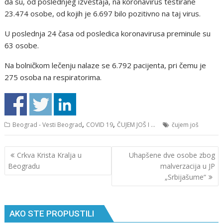
da su, od poslednjeg izveštaja, na koronavirus testirane
23.474 osobe, od kojih je 6.697 bilo pozitivno na taj virus.
U poslednja 24 časa od posledica koronavirusa preminule su
63 osobe.
Na bolničkom lečenju nalaze se 6.792 pacijenta, pri čemu je
275 osoba na respiratorima.
,
,
Beograd - Vesti Beograd
COVID 19
ČUJEM JOŠ I ...
čujem još
Кретање
Crkva Krista Kralja u
Uhapšene dve osobe zbog
чланка
Beogradu
malverzacija u JP
„Srbijašume“
AKO STE PROPUSTILI