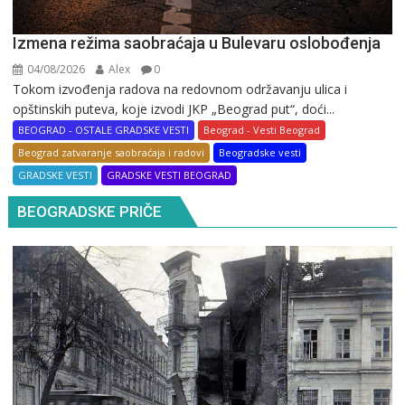
Izmena režima saobraćaja u Bulevaru oslobođenja
04/08/2026
Alex
0
Tokom izvođenja radova na redovnom održavanju ulica i
opštinskih puteva, koje izvodi JKP „Beograd put“, doći...
BEOGRAD - OSTALE GRADSKE VESTI
Beograd - Vesti Beograd
Beograd zatvaranje saobraćaja i radovi
Beogradske vesti
GRADSKE VESTI
GRADSKE VESTI BEOGRAD
BEOGRADSKE PRIČE