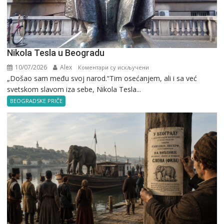
Nikola Tesla u Beogradu
10/07/2026
Alex
на
Коментари су искључени
„Došao sam među svoj narod.“Tim osećanjem, ali i sa već
Nikola
svetskom slavom iza sebe, Nikola Tesla...
Tesla
u
BEOGRADSKE PRIČE
Beogradu