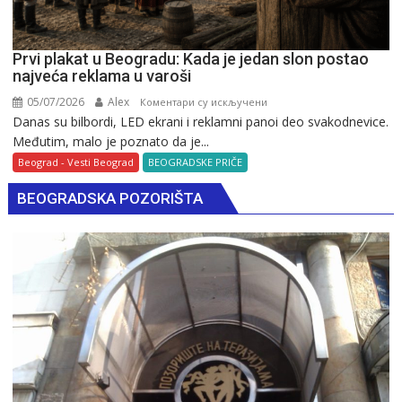
Prvi plakat u Beogradu: Kada je jedan slon postao
najveća reklama u varoši
05/07/2026
Alex
на
Коментари су искључени
Danas su bilbordi, LED ekrani i reklamni panoi deo svakodnevice.
Prvi
Međutim, malo je poznato da je...
plakat
u
Beograd - Vesti Beograd
BEOGRADSKE PRIČE
Beogradu:
BEOGRADSKA POZORIŠTA
Kada
je
jedan
slon
postao
najveća
reklama
u
varoši