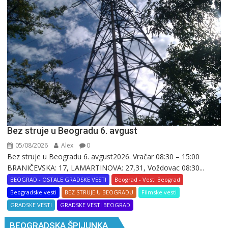
Bez struje u Beogradu 6. avgust
05/08/2026
Alex
0
Bez struje u Beogradu 6. avgust2026. Vračar 08:30 – 15:00
BRANIČEVSKA: 17, LAMARTINOVA: 27,31, Voždovac 08:30...
BEOGRAD - OSTALE GRADSKE VESTI
Beograd - Vesti Beograd
Beogradske vesti
BEZ STRUJE U BEOGRADU
Filmske vesti
GRADSKE VESTI
GRADSKE VESTI BEOGRAD
BEOGRADSKA ŠPIJUNKA