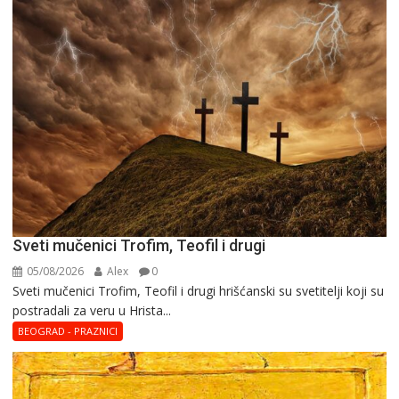
Sveti mučenici Trofim, Teofil i drugi
05/08/2026
Alex
0
Sveti mučenici Trofim, Teofil i drugi hrišćanski su svetitelji koji su
postradali za veru u Hrista...
BEOGRAD - PRAZNICI