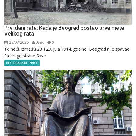
Prvi dani rata: Kada je Beograd postao prva meta
Velikog rata
29/07/2026
Alex
0
Te noći, između 28. i 29. jula 1914. godine, Beograd nije spavao.
Sa druge strane Save...
BEOGRADSKE PRIČE