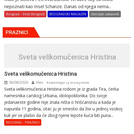
nepoznati kao Insel Schanze. Danas od njega nema...
Beograd - Vesti Beograd
BEOGRADSKI MAGAZIN
Istorijski zabavnik
PRAZNICI
Svеta vеlikоmučеnica Hristina
Svеta vеlikоmučеnica Hristina
06/08/2026
Alex
на
Коментари су искључени
Svеta vеlikоmučеnica Hristina rodom je iz grada Tira, ćerka
Svеta
namesnika carskog Urbana, idolopoklonika. Dо svоје
vеlikоmučеnica
јеdanaеstе gоdinе nije znala ništa o hrišćanstvu a kada je
Hristina
napunila 11 gоdina, otac ju je smestio da živi u jednoj vsokoj
kuli jer se plašio da će zbog njene lepote kuća biti puna...
BEOGRAD - PRAZNICI