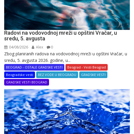
Radovi na vodovodnoj mreži u opštini Vračar, u
sredu, 5. avgusta
04/08/2026
Alex
0
Zbog planiranih radova na vodovodnoj mreži u opštini Vračar, u
sredu, 5. avgusta 2026. godine, u...
BEOGRAD - OSTALE GRADSKE VESTI
Beograd - Vesti Beograd
Beogradske vesti
BEZ VODE U BEOGRADU
GRADSKE VESTI
GRADSKE VESTI BEOGRAD