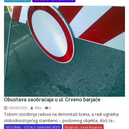
Obustava saobraćaja u ul. Crveno barjače
04/08/2026
Alex
0
Tokom izvođenja radova na demontaži krana, a radi izgradnji
slobodnostojećeg stambeno – poslovnog objekta, doći će...
BEOGRAD - OSTALE GRADSKE VESTI
Beograd - Vesti Beograd