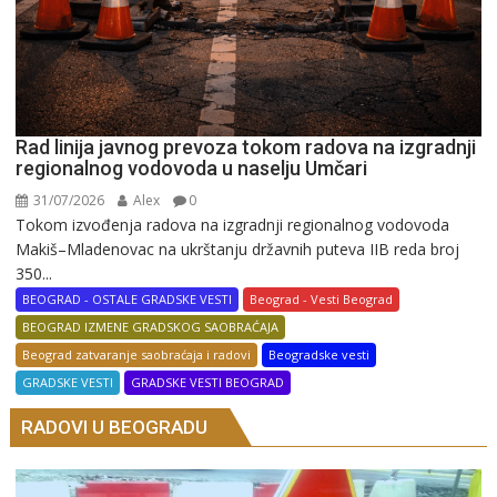
Rad linija javnog prevoza tokom radova na izgradnji
regionalnog vodovoda u naselju Umčari
31/07/2026
Alex
0
Tokom izvođenja radova na izgradnji regionalnog vodovoda
Makiš–Mladenovac na ukrštanju državnih puteva IIB reda broj
350...
BEOGRAD - OSTALE GRADSKE VESTI
Beograd - Vesti Beograd
BEOGRAD IZMENE GRADSKOG SAOBRAĆAJA
Beograd zatvaranje saobraćaja i radovi
Beogradske vesti
GRADSKE VESTI
GRADSKE VESTI BEOGRAD
RADOVI U BEOGRADU