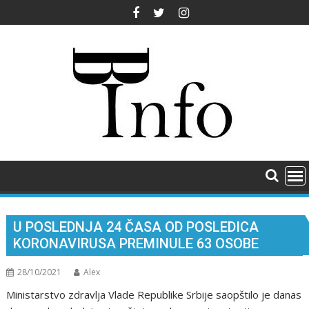
Skip
to
content
U POSLEDNJA 24 ČASA OD POSLEDICA
KORONAVIRUSA PREMINULE 63 OSOBE
28/10/2021
Alex
Ministarstvo zdravlja Vlade Republike Srbije saopštilo je danas