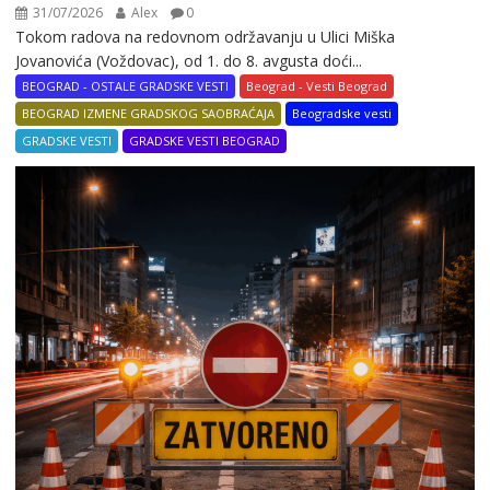
31/07/2026
Alex
0
Tokom radova na redovnom održavanju u Ulici Miška
Jovanovića (Voždovac), od 1. do 8. avgusta doći...
BEOGRAD - OSTALE GRADSKE VESTI
Beograd - Vesti Beograd
BEOGRAD IZMENE GRADSKOG SAOBRAĆAJA
Beogradske vesti
GRADSKE VESTI
GRADSKE VESTI BEOGRAD