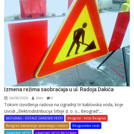
Izmena režima saobraćaja u ul. Radoja Dakića
04/08/2026
Alex
0
Tokom izvođenja radova na izgradnji tri kablovska voda, koje
izvodi „Elektrodistribucija Srbije d. o. o., Beograd“,...
BEOGRAD - OSTALE GRADSKE VESTI
Beograd - Vesti Beograd
Beograd zatvaranje saobraćaja i radovi
Beogradske vesti
GRADSKE VESTI
GRADSKE VESTI BEOGRAD