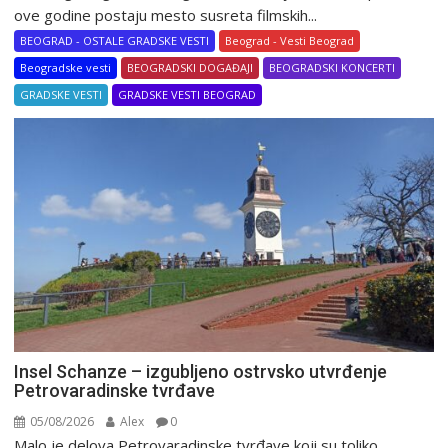
ove godine postaju mesto susreta filmskih...
BEOGRAD - OSTALE GRADSKE VESTI
Beograd - Vesti Beograd
Beogradske vesti
BEOGRADSKI DOGAĐAJI
BEOGRADSKI KONCERTI
GRADSKE VESTI
GRADSKE VESTI BEOGRAD
Insel Schanze – izgubljeno ostrvsko utvrđenje
Petrovaradinske tvrđave
05/08/2026
Alex
0
Malo je delova Petrovaradinske tvrđave koji su toliko