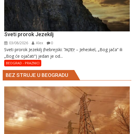
Sveti prorok Jezekilj
03/08/2026
Alex
0
Sveti prorok Jezekilj (hebrejski: יְחֶזְקֵאל – Jehезkel, „Bog jača“ ili
„Bog će ojačati“) jedan je od...
BEOGRAD - PRAZNICI
BEZ STRUJE U BEOGRADU