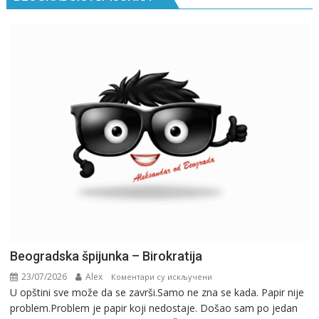
Beogradska špijunka – Birokratija
23/07/2026
Alex
на
Коментари су искључени
U opštini sve može da se završi.Samo ne zna se kada. Papir nije
Beogradska
problem.Problem je papir koji nedostaje. Došao sam po jedan
špijunka