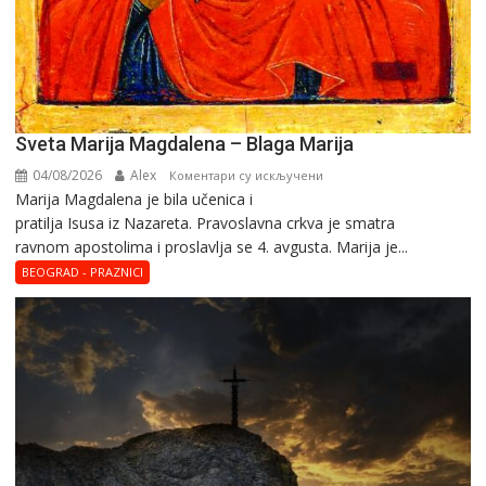
Sveta Marija Magdalena – Blaga Marija
04/08/2026
Alex
на
Коментари су искључени
Marija Magdalena je bila učenica i
Sveta
pratilja Isusa iz Nazareta. Pravoslavna crkva je smatra
Marija
ravnom apostolima i proslavlja se 4. avgusta. Marija je...
Magdalena
–
BEOGRAD - PRAZNICI
Blaga
Marija