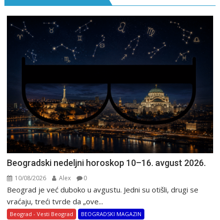
Beogradski nedeljni horoskop 10–16. avgust 2026.
10/08/2026
Alex
0
Beograd je već duboko u avgustu. Jedni su otišli, drugi se
vraćaju, treći tvrde da „ove...
Beograd - Vesti Beograd
BEOGRADSKI MAGAZIN