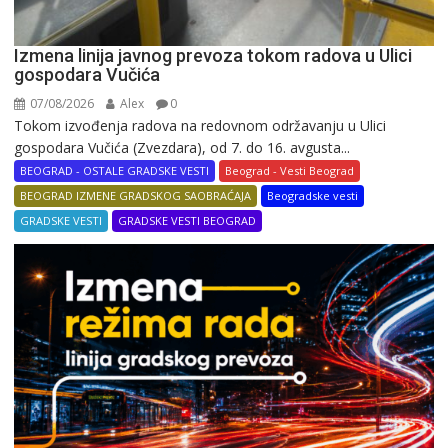
Izmena linija javnog prevoza tokom radova u Ulici
gospodara Vučića
07/08/2026
Alex
0
Tokom izvođenja radova na redovnom održavanju u Ulici
gospodara Vučića (Zvezdara), od 7. do 16. avgusta...
BEOGRAD - OSTALE GRADSKE VESTI
Beograd - Vesti Beograd
BEOGRAD IZMENE GRADSKOG SAOBRAĆAJA
Beogradske vesti
GRADSKE VESTI
GRADSKE VESTI BEOGRAD