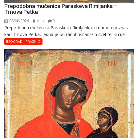
Prepodobna mučenica Paraskeva Rimljanka –
Trnova Petka
08/08/2026
Alex
0
Prepodobna mučenica Paraskeva Rimljanka, u narodu poznata
kao Trnova Petka, jedna je od ranohrišćanskih svetiteljki čije...
BEOGRAD - PRAZNICI