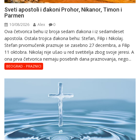
Sveti apostoli i đakoni Prohor, Nikanor, Timon i
Parmen
10/08/2026
Alex
0
Ova četvorica behu iz broja sedam đakona i iz sedamdeset
apostola. Ostala trojica đakona behu: Stefan, Filip i Nikolaj.
Stefan prvomučenik praznuje se zasebno 27 decembra, a Filip
11 oktobra. Nikolaj nije ušao u red svetitelja zbog svoje jeresi. A
ona prva četvorica nemaju posebnih dana praznovanja, nego...
BEOGRAD - PRAZNICI