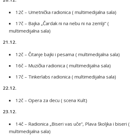
12č – Umetnička radionica ( multimedijalna sala)
17č – Bajka „Čardak ni na nebu ni na zemlji“ (
multimedijalna sala)
21.12.
12č – Čitanje bajki i pesama ( multimedijalna sala)
16č – Muzička radionica ( multimedijalna sala)
17č – Tinkerlabs radionica ( multimedijalna sala)
22.12.
12č – Opera za decu ( scena Kult)
23.12.
14č – Radionica „Biseri vas uče“, Plava školjka i biseri (
multimedijalna sala)