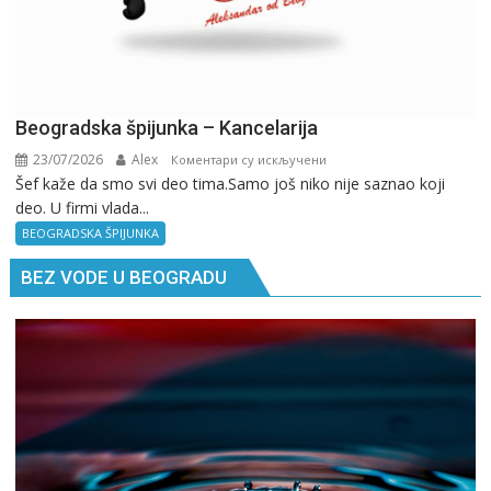
Beogradska špijunka – Kancelarija
23/07/2026
Alex
на
Коментари су искључени
Šef kaže da smo svi deo tima.Samo još niko nije saznao koji
Beogradska
deo. U firmi vlada...
špijunka
–
BEOGRADSKA ŠPIJUNKA
Kancelarija
BEZ VODE U BEOGRADU