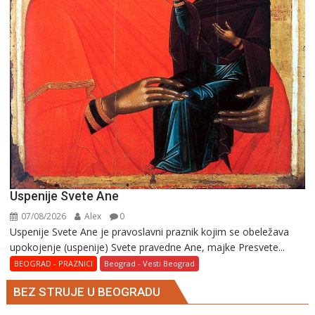
Uspenije Svete Ane
07/08/2026
Alex
0
Uspenije Svete Ane je pravoslavni praznik kojim se obeležava
upokojenje (uspenije) Svete pravedne Ane, majke Presvete...
BEOGRAD - PRAZNICI
Beograd - Vesti Beograd
BEZ STRUJE U BEOGRADU