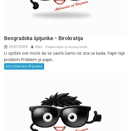
Beogradska špijunka – Birokratija
23/07/2026
Alex
на
Коментари су искључени
U opštini sve može da se završi.Samo ne zna se kada. Papir nije
Beogradska
problem.Problem je papir...
špijunka
–
BEOGRADSKA ŠPIJUNKA
Birokratija