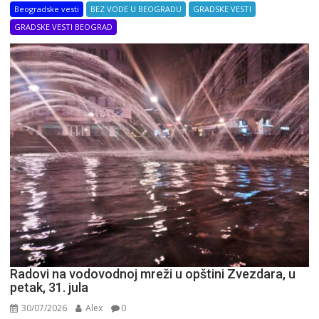
Beogradske vesti
BEZ VODE U BEOGRADU
GRADSKE VESTI
GRADSKE VESTI BEOGRAD
Radovi na vodovodnoj mreži u opštini Zvezdara, u
petak, 31. jula
30/07/2026
Alex
0