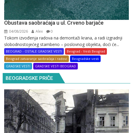
Obustava saobraćaja u ul. Crveno barjače
04/08/2026
Alex
0
Tokom izvođenja radova na demontaži krana, a radi izgradnji
slobodnostojećeg stambeno – poslovnog objekta, doći će...
BEOGRAD - OSTALE GRADSKE VESTI
Beograd - Vesti Beograd
Beograd zatvaranje saobraćaja i radovi
Beogradske vesti
GRADSKE VESTI
GRADSKE VESTI BEOGRAD
BEOGRADSKE PRIČE