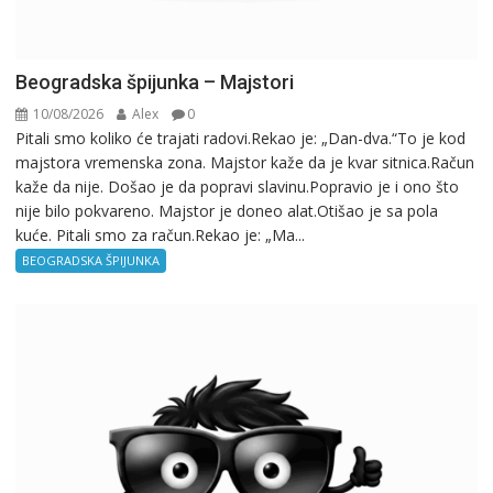
Beogradska špijunka – Majstori
10/08/2026
Alex
0
Pitali smo koliko će trajati radovi.Rekao je: „Dan-dva.“To je kod
majstora vremenska zona. Majstor kaže da je kvar sitnica.Račun
kaže da nije. Došao je da popravi slavinu.Popravio je i ono što
nije bilo pokvareno. Majstor je doneo alat.Otišao je sa pola
kuće. Pitali smo za račun.Rekao je: „Ma...
BEOGRADSKA ŠPIJUNKA