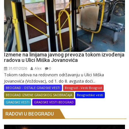
Izmene na linijama javnog prevoza tokom izvođenja
radova u Ulici Miška Jovanovića
31/07/2026
Alex
0
Tokom radova na redovnom održavanju u Ulici Miška
Jovanovića (Voždovac), od 1. do 8. avgusta doći...
BEOGRAD - OSTALE GRADSKE VESTI
Beograd - Vesti Beograd
BEOGRAD IZMENE GRADSKOG SAOBRAĆAJA
Beogradske vesti
GRADSKE VESTI
GRADSKE VESTI BEOGRAD
RADOVI U BEOGRADU