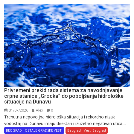
Privremeni prekid rada sistema za navodnjavanje
crpne stanice „Grocka” do poboljšanja hidrološke
situacije na Dunavu
31/07/2026
Alex
0
Trenutna nepovoljna hidrološka situacija i rekordno nizak
vodostaj na Dunavu imaju direktan i izuzetno negativan uticaj...
BEOGRAD - OSTALE GRADSKE VESTI
Beograd - Vesti Beograd