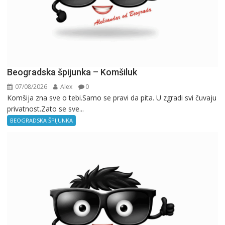
Beogradska špijunka – Komšiluk
07/08/2026
Alex
0
Komšija zna sve o tebi.Samo se pravi da pita. U zgradi svi čuvaju
privatnost.Zato se sve...
BEOGRADSKA ŠPIJUNKA