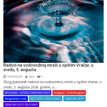
Radovi na vodovodnoj mreži u opštini Vračar, u
sredu, 5. avgusta
04/08/2026
Alex
0
Zbog planiranih radova na vodovodnoj mreži u opštini Vračar, u
sredu, 5. avgusta 2026. godine, u...
BEOGRAD - OSTALE GRADSKE VESTI
Beograd - Vesti Beograd
Beogradske vesti
BEZ VODE U BEOGRADU
GRADSKE VESTI
GRADSKE VESTI BEOGRAD