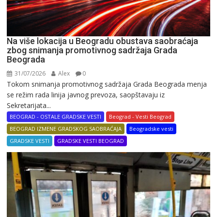
Na više lokacija u Beogradu obustava saobraćaja
zbog snimanja promotivnog sadržaja Grada
Beograda
31/07/2026
Alex
0
Tokom snimanja promotivnog sadržaja Grada Beograda menja
se režim rada linija javnog prevoza, saopštavaju iz
Sekretarijata...
BEOGRAD - OSTALE GRADSKE VESTI
Beograd - Vesti Beograd
BEOGRAD IZMENE GRADSKOG SAOBRAĆAJA
Beogradske vesti
GRADSKE VESTI
GRADSKE VESTI BEOGRAD