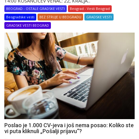
14:00 KOSANČIĆEV VENAC: 22, KRALjA...
BEOGRAD - OSTALE GRADSKE VESTI
Beograd - Vesti Beograd
Beogradske vesti
BEZ STRUJE U BEOGRADU
GRADSKE VESTI
GRADSKE VESTI BEOGRAD
Poslao je 1.000 CV-jeva i još nema posao: Koliko ste
vi puta kliknuli „Pošalji prijavu“?