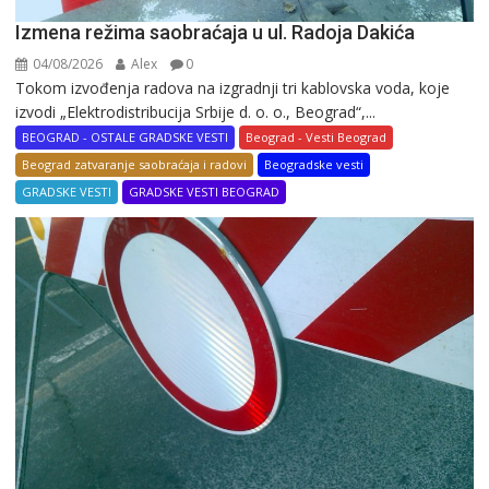
Izmena režima saobraćaja u ul. Radoja Dakića
04/08/2026
Alex
0
Tokom izvođenja radova na izgradnji tri kablovska voda, koje
izvodi „Elektrodistribucija Srbije d. o. o., Beograd“,...
BEOGRAD - OSTALE GRADSKE VESTI
Beograd - Vesti Beograd
Beograd zatvaranje saobraćaja i radovi
Beogradske vesti
GRADSKE VESTI
GRADSKE VESTI BEOGRAD