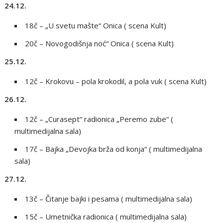
24.12.
18č – „U svetu mašte“ Onica ( scena Kult)
20č – Novogodišnja noć“ Onica ( scena Kult)
25.12.
12č – Krokovu – pola krokodil, a pola vuk ( scena Kult)
26.12.
12č – „Curasept“ radionica „Peremo zube“ (
multimedijalna sala)
17č – Bajka „Devojka brža od konja“ ( multimedijalna
sala)
27.12.
13č – Čitanje bajki i pesama ( multimedijalna sala)
15č – Umetnička radionica ( multimedijalna sala)