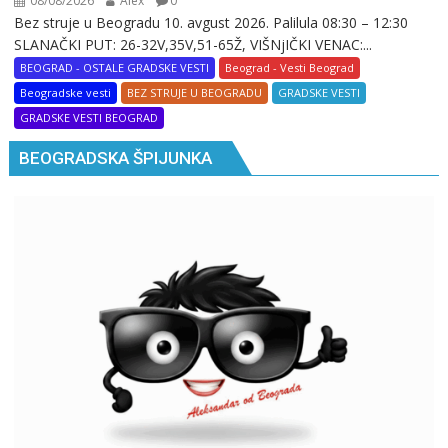
08/08/2026
Alex
0
Bez struje u Beogradu 10. avgust 2026. Palilula 08:30 – 12:30
SLANAČKI PUT: 26-32V,35V,51-65Ž, VIŠNjIČKI VENAC:...
BEOGRAD - OSTALE GRADSKE VESTI
Beograd - Vesti Beograd
Beogradske vesti
BEZ STRUJE U BEOGRADU
GRADSKE VESTI
GRADSKE VESTI BEOGRAD
BEOGRADSKA ŠPIJUNKA