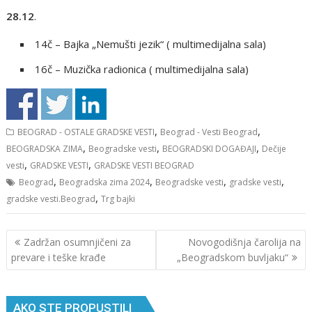
28.12
.
14č – Bajka „Nemušti jezik“ ( multimedijalna sala)
16č – Muzička radionica ( multimedijalna sala)
,
,
BEOGRAD - OSTALE GRADSKE VESTI
Beograd - Vesti Beograd
,
,
,
BEOGRADSKA ZIMA
Beogradske vesti
BEOGRADSKI DOGAĐAJI
Dečije
,
,
vesti
GRADSKE VESTI
GRADSKE VESTI BEOGRAD
,
,
,
,
Beograd
Beogradska zima 2024
Beogradske vesti
gradske vesti
,
gradske vesti.Beograd
Trg bajki
Кретање
Zadržan osumnjičeni za
Novogodišnja čarolija na
чланка
prevare i teške krađe
„Beogradskom buvljaku“
AKO STE PROPUSTILI