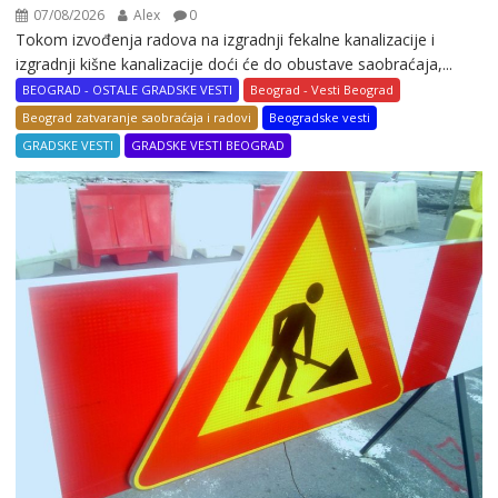
07/08/2026
Alex
0
Tokom izvođenja radova na izgradnji fekalne kanalizacije i
izgradnji kišne kanalizacije doći će do obustave saobraćaja,...
BEOGRAD - OSTALE GRADSKE VESTI
Beograd - Vesti Beograd
Beograd zatvaranje saobraćaja i radovi
Beogradske vesti
GRADSKE VESTI
GRADSKE VESTI BEOGRAD