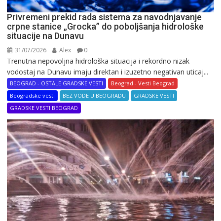
Privremeni prekid rada sistema za navodnjavanje
crpne stanice „Grocka” do poboljšanja hidrološke
situacije na Dunavu
31/07/2026
Alex
0
Trenutna nepovoljna hidrološka situacija i rekordno nizak
vodostaj na Dunavu imaju direktan i izuzetno negativan uticaj...
BEOGRAD - OSTALE GRADSKE VESTI
Beograd - Vesti Beograd
Beogradske vesti
BEZ VODE U BEOGRADU
GRADSKE VESTI
GRADSKE VESTI BEOGRAD