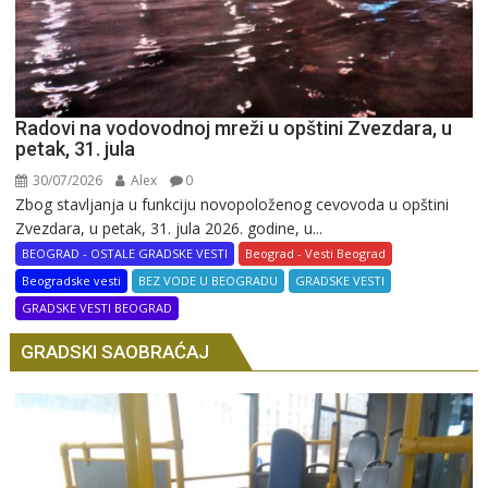
Radovi na vodovodnoj mreži u opštini Zvezdara, u
petak, 31. jula
30/07/2026
Alex
0
Zbog stavljanja u funkciju novopoloženog cevovoda u opštini
Zvezdara, u petak, 31. jula 2026. godine, u...
BEOGRAD - OSTALE GRADSKE VESTI
Beograd - Vesti Beograd
Beogradske vesti
BEZ VODE U BEOGRADU
GRADSKE VESTI
GRADSKE VESTI BEOGRAD
GRADSKI SAOBRAĆAJ