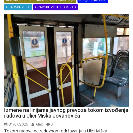
GRADSKE VESTI
GRADSKE VESTI BEOGRAD
Izmene na linijama javnog prevoza tokom izvođenja
radova u Ulici Miška Jovanovića
31/07/2026
Alex
0
Tokom radova na redovnom održavanju u Ulici Miška