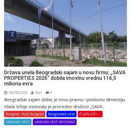
Država unela Beogradski sajam u novu firmu: „SAVA
PROPERTIES 2026“ dobila imovinu vrednu 116,5
miliona evra
08/08/2026
Alex
0
Beogradski sajam dobio je novu pravnu i poslovnu dimenziju.
Vlada Srbije osnovala je privredno društvo „SAVA...
Beograd - Vesti Beograd
Beogradske vesti
ČUJEM JOŠ I ...
GRADSKE VESTI
GRADSKE VESTI BEOGRAD