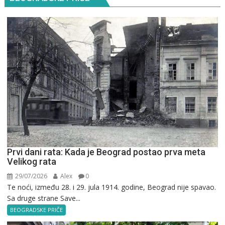
Prvi dani rata: Kada je Beograd postao prva meta
Velikog rata
29/07/2026
Alex
0
Te noći, između 28. i 29. jula 1914. godine, Beograd nije spavao.
Sa druge strane Save...
BEOGRADSKE PRIČE