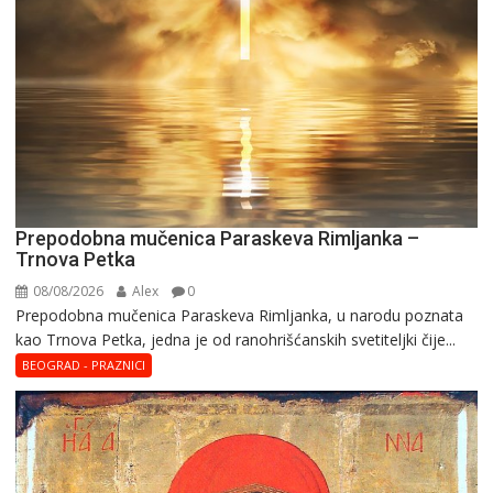
Prepodobna mučenica Paraskeva Rimljanka –
Trnova Petka
08/08/2026
Alex
0
Prepodobna mučenica Paraskeva Rimljanka, u narodu poznata
kao Trnova Petka, jedna je od ranohrišćanskih svetiteljki čije...
BEOGRAD - PRAZNICI