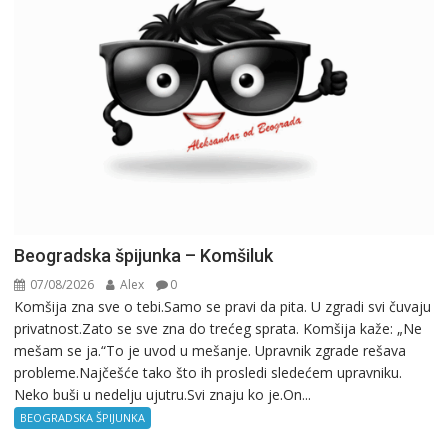
Beogradska špijunka – Komšiluk
07/08/2026
Alex
0
Komšija zna sve o tebi.Samo se pravi da pita. U zgradi svi čuvaju
privatnost.Zato se sve zna do trećeg sprata. Komšija kaže: „Ne
mešam se ja.“To je uvod u mešanje. Upravnik zgrade rešava
probleme.Najčešće tako što ih prosledi sledećem upravniku.
Neko buši u nedelju ujutru.Svi znaju ko je.On...
BEOGRADSKA ŠPIJUNKA