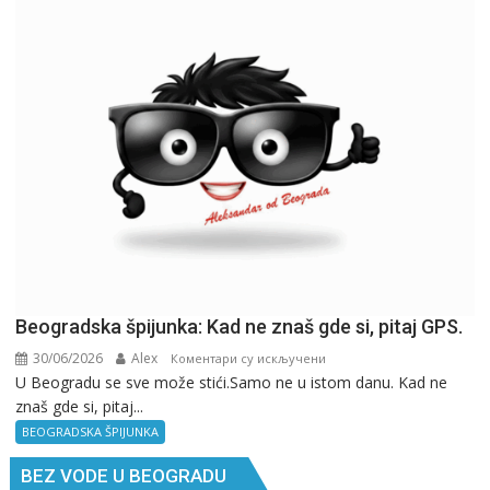
Beogradska špijunka: Kad ne znaš gde si, pitaj GPS.
30/06/2026
Alex
на
Коментари су искључени
U Beogradu se sve može stići.Samo ne u istom danu. Kad ne
Beogradska
znaš gde si, pitaj...
špijunka:
Kad
BEOGRADSKA ŠPIJUNKA
ne
BEZ VODE U BEOGRADU
znaš