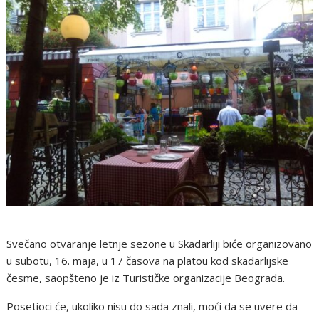
Svečano otvaranje letnje sezone u Skadarliji biće organizovano
u subotu, 16. maja, u 17 časova na platou kod skadarlijske
česme, saopšteno je iz Turističke organizacije Beograda.
Posetioci će, ukoliko nisu do sada znali, moći da se uvere da