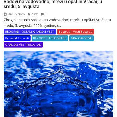
Radovi na vodovodnoj mreži u opštini Vračar, u
sredu, 5. avgusta
04/08/2026
Alex
0
Zbog planiranih radova na vodovodnoj mreži u opštini Vračar, u
sredu, 5. avgusta 2026. godine, u...
BEOGRAD - OSTALE GRADSKE VESTI
Beograd - Vesti Beograd
Beogradske vesti
BEZ VODE U BEOGRADU
GRADSKE VESTI
GRADSKE VESTI BEOGRAD