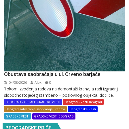
Obustava saobraćaja u ul. Crveno barjače
04/08/2026
Alex
0
Tokom izvođenja radova na demontaži krana, a radi izgradnji
slobodnostojećeg stambeno – poslovnog objekta, doći će...
BEOGRAD - OSTALE GRADSKE VESTI
Beograd - Vesti Beograd
Beograd zatvaranje saobraćaja i radovi
Beogradske vesti
GRADSKE VESTI
GRADSKE VESTI BEOGRAD
BEOGRADSKE PRIČE