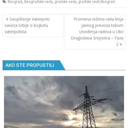
,
,
,
Beograd
Beogradske vesti
gradske vesti
gradske vesti.Beograd
Кретање
Saopštenje Vaterpolo
Promena režima rada linija
чланка
saveza Srbije o bojkotu
javnog prevoza tokom
vaterpolista
izvođenja radova u Ulici
Dragoslava Srejovića – Faza
2
AKO STE PROPUSTILI