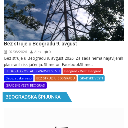
Bez struje u Beogradu 9. avgust
07/08/2026
Alex
0
Bez struje u Beogradu 9. avgust 2026. Za sada nema najavljenih
planiranih isključenja. Share on FacebookShare...
BEOGRAD - OSTALE GRADSKE VESTI
Beograd - Vesti Beograd
Beogradske vesti
BEZ STRUJE U BEOGRADU
GRADSKE VESTI
GRADSKE VESTI BEOGRAD
BEOGRADSKA ŠPIJUNKA