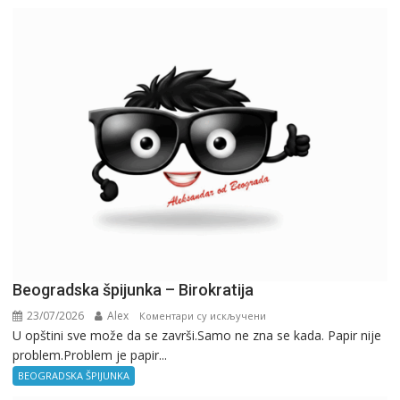
Beogradska špijunka – Birokratija
23/07/2026
Alex
на
Коментари су искључени
U opštini sve može da se završi.Samo ne zna se kada. Papir nije
Beogradska
problem.Problem je papir...
špijunka
–
BEOGRADSKA ŠPIJUNKA
Birokratija