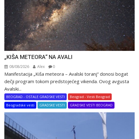
„KIŠA METEORA“ NA AVALI
08/08/2026
Alex
0
Manifestacija „Kiša meteora – Avalski toranj“ donosi bogat
dečji program tokom predstojećeg vikenda. Ovog avgusta
Avalski...
BEOGRAD - OSTALE GRADSKE VESTI
Beograd - Vesti Beograd
Beogradske vesti
GRADSKE VESTI
GRADSKE VESTI BEOGRAD