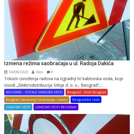
Izmena režima saobraćaja u ul. Radoja Dakića
04/08/2026
Alex
0
Tokom izvođenja radova na izgradnji tri kablovska voda, koje
izvodi „Elektrodistribucija Srbije d. o. o., Beograd“,...
BEOGRAD - OSTALE GRADSKE VESTI
Beograd - Vesti Beograd
Beograd zatvaranje saobraćaja i radovi
Beogradske vesti
GRADSKE VESTI
GRADSKE VESTI BEOGRAD