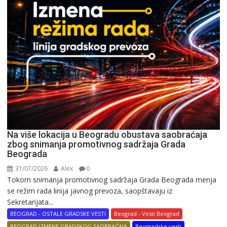
Na više lokacija u Beogradu obustava saobraćaja
zbog snimanja promotivnog sadržaja Grada
Beograda
31/07/2026
Alex
0
Tokom snimanja promotivnog sadržaja Grada Beograda menja
se režim rada linija javnog prevoza, saopštavaju iz
Sekretarijata...
BEOGRAD - OSTALE GRADSKE VESTI
Beograd - Vesti Beograd
BEOGRAD IZMENE GRADSKOG SAOBRAĆAJA
Beogradske vesti