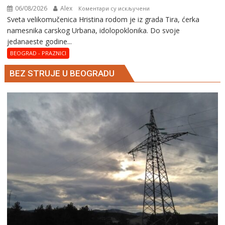
06/08/2026
Alex
на
Коментари су искључени
Svеta vеlikоmučеnica Hristina rodom je iz grada Tira, ćerka
Svеta
namesnika carskog Urbana, idolopoklonika. Dо svоје
vеlikоmučеnica
јеdanaеstе gоdinе...
Hristina
BEOGRAD - PRAZNICI
BEZ STRUJE U BEOGRADU