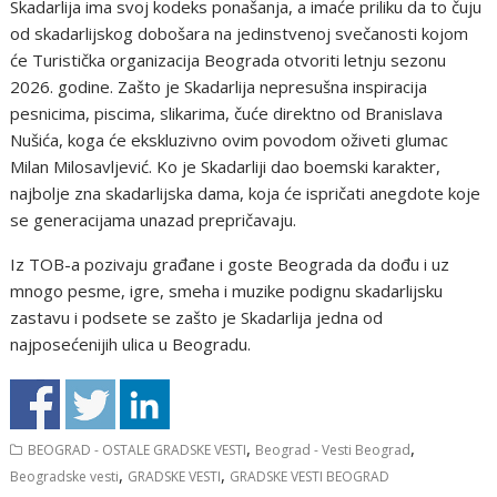
Skadarlija ima svoj kodeks ponašanja, a imaće priliku da to čuju
od skadarlijskog dobošara na jedinstvenoj svečanosti kojom
će Turistička organizacija Beograda otvoriti letnju sezonu
2026. godine. Zašto je Skadarlija nepresušna inspiracija
pesnicima, piscima, slikarima, čuće direktno od Branislava
Nušića, koga će ekskluzivno ovim povodom oživeti glumac
Milan Milosavljević. Ko je Skadarliji dao boemski karakter,
najbolje zna skadarlijska dama, koja će ispričati anegdote koje
se generacijama unazad prepričavaju.
Iz TOB-a pozivaju građane i goste Beograda da dođu i uz
mnogo pesme, igre, smeha i muzike podignu skadarlijsku
zastavu i podsete se zašto je Skadarlija jedna od
najposećenijih ulica u Beogradu.
,
,
BEOGRAD - OSTALE GRADSKE VESTI
Beograd - Vesti Beograd
,
,
Beogradske vesti
GRADSKE VESTI
GRADSKE VESTI BEOGRAD