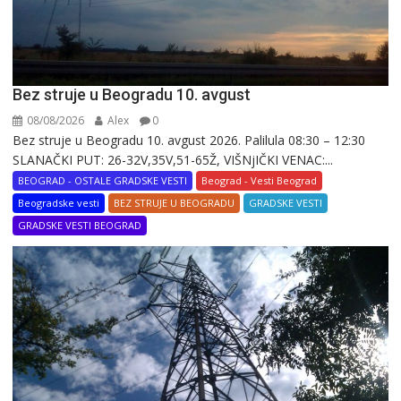
Bez struje u Beogradu 10. avgust
08/08/2026
Alex
0
Bez struje u Beogradu 10. avgust 2026. Palilula 08:30 – 12:30
SLANAČKI PUT: 26-32V,35V,51-65Ž, VIŠNjIČKI VENAC:...
BEOGRAD - OSTALE GRADSKE VESTI
Beograd - Vesti Beograd
Beogradske vesti
BEZ STRUJE U BEOGRADU
GRADSKE VESTI
GRADSKE VESTI BEOGRAD