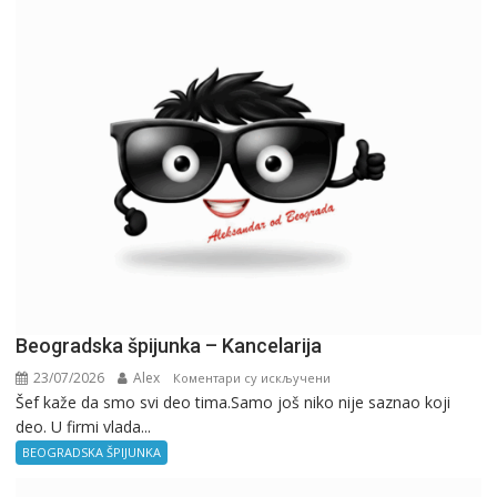
Beogradska špijunka – Kancelarija
23/07/2026
Alex
на
Коментари су искључени
Šef kaže da smo svi deo tima.Samo još niko nije saznao koji
Beogradska
deo. U firmi vlada...
špijunka
–
BEOGRADSKA ŠPIJUNKA
Kancelarija