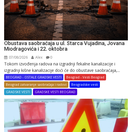
Obustava saobraćaja u ul. Starca Vujadina, Jovana
Miodragovića i 22. oktobra
07/08/2026
Alex
0
Tokom izvođenja radova na izgradnji fekalne kanalizacije i
izgradnji kišne kanalizacije doći će do obustave saobraćaja,...
BEOGRAD - OSTALE GRADSKE VESTI
Beograd - Vesti Beograd
Beograd zatvaranje saobraćaja i radovi
Beogradske vesti
GRADSKE VESTI
GRADSKE VESTI BEOGRAD