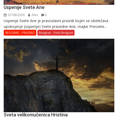
Uspenije Svete Ane
07/08/2026
Alex
0
Uspenije Svete Ane je pravoslavni praznik kojim se obeležava
upokojenje (uspenije) Svete pravedne Ane, majke Presvete...
BEOGRAD - PRAZNICI
Beograd - Vesti Beograd
Svеta vеlikоmučеnica Hristina