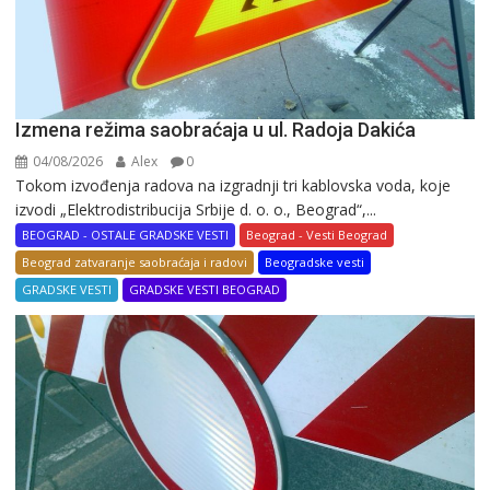
Izmena režima saobraćaja u ul. Radoja Dakića
04/08/2026
Alex
0
Tokom izvođenja radova na izgradnji tri kablovska voda, koje
izvodi „Elektrodistribucija Srbije d. o. o., Beograd“,...
BEOGRAD - OSTALE GRADSKE VESTI
Beograd - Vesti Beograd
Beograd zatvaranje saobraćaja i radovi
Beogradske vesti
GRADSKE VESTI
GRADSKE VESTI BEOGRAD