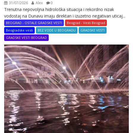
31/07/2026
Alex
0
Trenutna nepovoljna hidrološka situacija i rekordno nizak
vodostaj na Dunavu imaju direktan i izuzetno negativan uticaj...
BEOGRAD - OSTALE GRADSKE VESTI
Beograd - Vesti Beograd
Beogradske vesti
BEZ VODE U BEOGRADU
GRADSKE VESTI
GRADSKE VESTI BEOGRAD