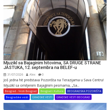
najveća
reklama
u
varoši
Mjuzikl sa Bajaginim hitovima, SA DRUGE STRANE
JASTUKA, 12. septembra na BELEF-u
31/07/2026
Alex
0
Još jedna hit predstava Pozorišta na Terazijama u Sava Centru!
Mjuzikl sa omiljenim Bajaginim pesmama, „Sa...
Beograd - Vesti Beograd
Beograd i Kultura
BEOGRADSKA POZORIŠTA
Beogradske vesti
GRADSKE VESTI
GRADSKE VESTI BEOGRAD