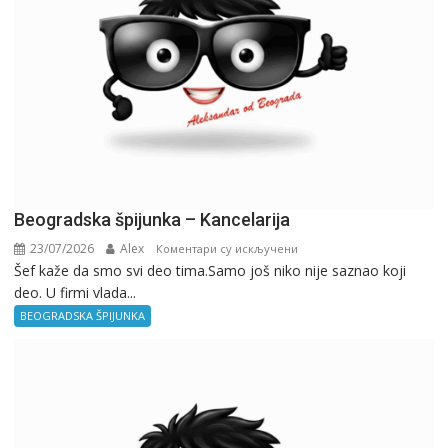
Beogradska špijunka – Kancelarija
23/07/2026
Alex
на
Коментари су искључени
Šef kaže da smo svi deo tima.Samo još niko nije saznao koji
Beogradska
deo. U firmi vlada...
špijunka
–
BEOGRADSKA ŠPIJUNKA
Kancelarija