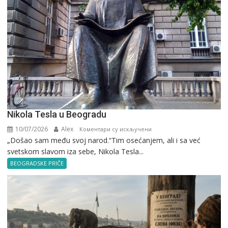
Nikola Tesla u Beogradu
10/07/2026
Alex
на
Коментари су искључени
„Došao sam među svoj narod.“Tim osećanjem, ali i sa već
Nikola
svetskom slavom iza sebe, Nikola Tesla...
Tesla
u
BEOGRADSKE PRIČE
Beogradu