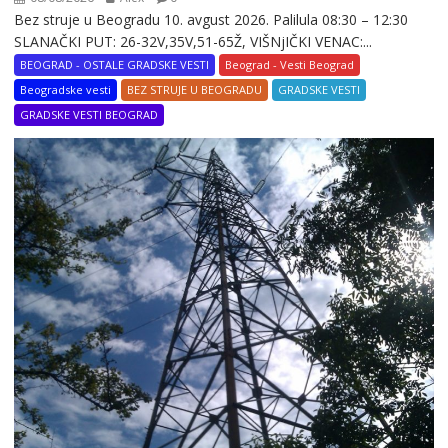
Bez struje u Beogradu 10. avgust 2026. Palilula 08:30 – 12:30
SLANAČKI PUT: 26-32V,35V,51-65Ž, VIŠNjIČKI VENAC:...
BEOGRAD - OSTALE GRADSKE VESTI
Beograd - Vesti Beograd
Beogradske vesti
BEZ STRUJE U BEOGRADU
GRADSKE VESTI
GRADSKE VESTI BEOGRAD