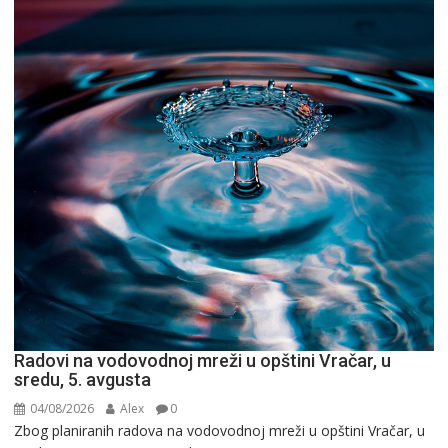
Radovi na vodovodnoj mreži u opštini Vračar, u
sredu, 5. avgusta
04/08/2026
Alex
0
Zbog planiranih radova na vodovodnoj mreži u opštini Vračar, u