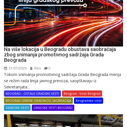
Na više lokacija u Beogradu obustava saobraćaja
zbog snimanja promotivnog sadržaja Grada
Beograda
31/07/2026
Alex
0
Tokom snimanja promotivnog sadržaja Grada Beograda menja
se režim rada linija javnog prevoza, saopštavaju iz
Sekretarijata...
BEOGRAD - OSTALE GRADSKE VESTI
Beograd - Vesti Beograd
BEOGRAD IZMENE GRADSKOG SAOBRAĆAJA
Beogradske vesti
GRADSKE VESTI
GRADSKE VESTI BEOGRAD