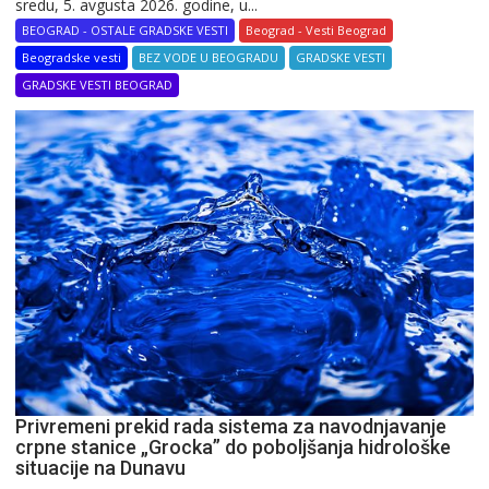
sredu, 5. avgusta 2026. godine, u...
BEOGRAD - OSTALE GRADSKE VESTI
Beograd - Vesti Beograd
Beogradske vesti
BEZ VODE U BEOGRADU
GRADSKE VESTI
GRADSKE VESTI BEOGRAD
Privremeni prekid rada sistema za navodnjavanje
crpne stanice „Grocka” do poboljšanja hidrološke
situacije na Dunavu