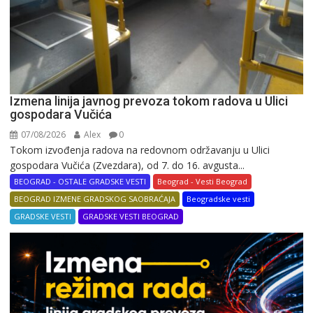
Izmena linija javnog prevoza tokom radova u Ulici
gospodara Vučića
07/08/2026
Alex
0
Tokom izvođenja radova na redovnom održavanju u Ulici
gospodara Vučića (Zvezdara), od 7. do 16. avgusta...
BEOGRAD - OSTALE GRADSKE VESTI
Beograd - Vesti Beograd
BEOGRAD IZMENE GRADSKOG SAOBRAĆAJA
Beogradske vesti
GRADSKE VESTI
GRADSKE VESTI BEOGRAD