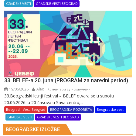
20.
GRADSKE VESTI
GRADSKE VESTI BEOGRAD
septembra
pod
sloganom
„Usudi
se
da
saznaš”
33. BELEF-a 20. juna (PROGRAM za naredni period)
19/06/2026
Alex
на
Коментари су искључени
33.Beogradski letnji festival – BELEF otvara se u subotu
33.
20.06.2026. u 20 časova u Sava centru,...
BELEF-
a
Beograd - Vesti Beograd
BEOGRADSKA POZORIŠTA
Beogradske vesti
20.
GRADSKE VESTI
GRADSKE VESTI BEOGRAD
juna
BEOGRADSKE IZLOŽBE
(PROGRAM
za