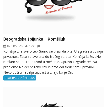
Beogradska špijunka – Komšiluk
07/08/2026
Alex
0
Komšija zna sve o tebi.Samo se pravi da pita. U zgradi svi čuvaju
privatnost.Zato se sve zna do trećeg sprata. Komšija kaže: „Ne
mešam se ja.“To je uvod u mešanje. Upravnik zgrade rešava
probleme.Najčešće tako što ih prosledi sledećem upravniku.
Neko buši u nedelju ujutru.Svi znaju ko je.On...
BEOGRADSKA ŠPIJUNKA