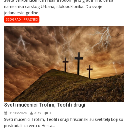
Svеta vеlikоmučеnica Hristina rodom je iz grada Tira, ćerka
namesnika carskog Urbana, idolopoklonika. Dо svоје
vеlikоmučеnica
јеdanaеstе gоdinе...
Hristina
BEOGRAD - PRAZNICI
Sveti mučenici Trofim, Teofil i drugi
05/08/2026
Alex
0
Sveti mučenici Trofim, Teofil i drugi hrišćanski su svetitelji koji su
postradali za veru u Hrista...