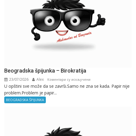
Beogradska špijunka – Birokratija
23/07/2026
Alex
на
Коментари су искључени
U opštini sve može da se završi.Samo ne zna se kada. Papir nije
Beogradska
problem.Problem je papir...
špijunka
–
BEOGRADSKA ŠPIJUNKA
Birokratija