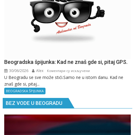
Beogradska špijunka: Kad ne znaš gde si, pitaj GPS.
30/06/2026
Alex
на
Коментари су искључени
U Beogradu se sve može stići.Samo ne u istom danu. Kad ne
Beogradska
znaš gde si, pitaj...
špijunka:
Kad
BEOGRADSKA ŠPIJUNKA
ne
BEZ VODE U BEOGRADU
znaš
gde
si,
pitaj
GPS.