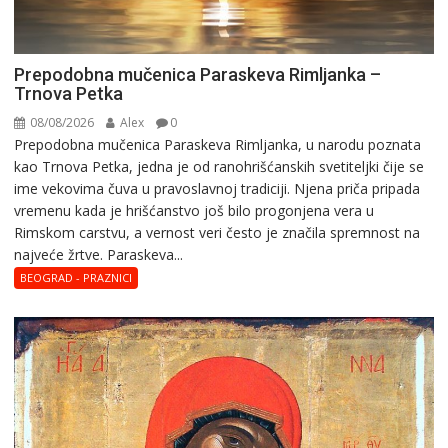
Prepodobna mučenica Paraskeva Rimljanka –
Trnova Petka
08/08/2026
Alex
0
Prepodobna mučenica Paraskeva Rimljanka, u narodu poznata
kao Trnova Petka, jedna je od ranohrišćanskih svetiteljki čije se
ime vekovima čuva u pravoslavnoj tradiciji. Njena priča pripada
vremenu kada je hrišćanstvo još bilo progonjena vera u
Rimskom carstvu, a vernost veri često je značila spremnost na
najveće žrtve. Paraskeva...
BEOGRAD - PRAZNICI