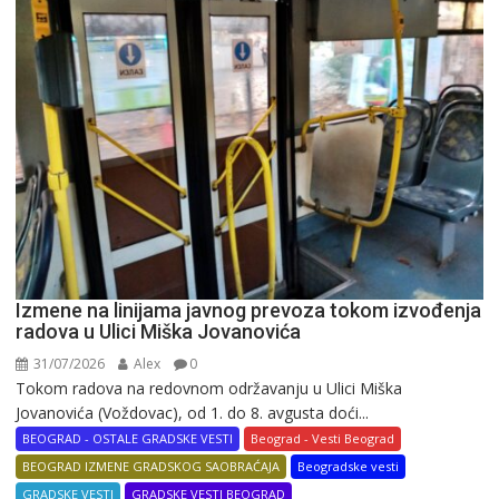
Izmene na linijama javnog prevoza tokom izvođenja
radova u Ulici Miška Jovanovića
31/07/2026
Alex
0
Tokom radova na redovnom održavanju u Ulici Miška
Jovanovića (Voždovac), od 1. do 8. avgusta doći...
BEOGRAD - OSTALE GRADSKE VESTI
Beograd - Vesti Beograd
BEOGRAD IZMENE GRADSKOG SAOBRAĆAJA
Beogradske vesti
GRADSKE VESTI
GRADSKE VESTI BEOGRAD