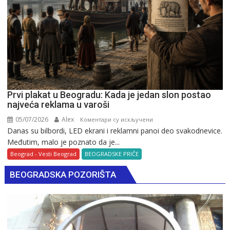
Prvi plakat u Beogradu: Kada je jedan slon postao
najveća reklama u varoši
05/07/2026
Alex
на
Коментари су искључени
Danas su bilbordi, LED ekrani i reklamni panoi deo svakodnevice.
Prvi
Međutim, malo je poznato da je...
plakat
u
Beograd - Vesti Beograd
BEOGRADSKE PRIČE
Beogradu:
BEOGRADSKA POZORIŠTA
Kada
je
jedan
slon
postao