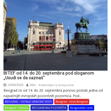
BITEF od 14. do 20. septembra pod sloganom
„Usudi se da saznaš”
24/06/2026
Alex
на
Коментари су искључени
Beograd će od 14. do 20. septembra ponovo postati jedna od
BITEF
najvažnijih evropskih pozorišnih pozornica. Pod...
od
14.
BEOGRAD - OSTALE GRADSKE VESTI
Beograd - Vesti Beograd
do
Beograd i Kultura
BEOGRADSKA POZORIŠTA
Beogradske vesti