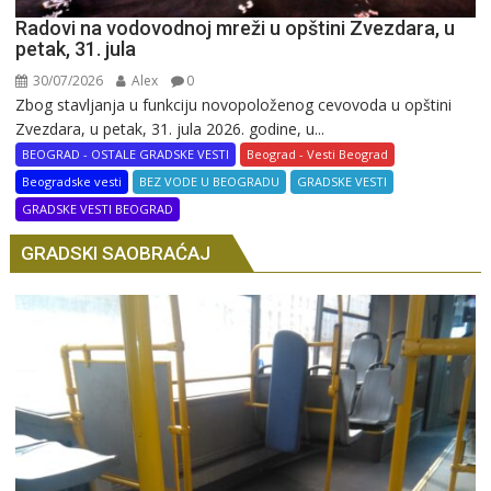
Radovi na vodovodnoj mreži u opštini Zvezdara, u
petak, 31. jula
30/07/2026
Alex
0
Zbog stavljanja u funkciju novopoloženog cevovoda u opštini
Zvezdara, u petak, 31. jula 2026. godine, u...
BEOGRAD - OSTALE GRADSKE VESTI
Beograd - Vesti Beograd
Beogradske vesti
BEZ VODE U BEOGRADU
GRADSKE VESTI
GRADSKE VESTI BEOGRAD
GRADSKI SAOBRAĆAJ