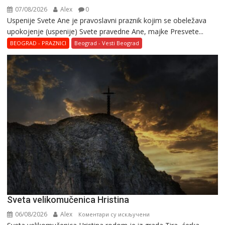
07/08/2026
Alex
0
Uspenije Svete Ane je pravoslavni praznik kojim se obeležava
upokojenje (uspenije) Svete pravedne Ane, majke Presvete...
BEOGRAD - PRAZNICI
Beograd - Vesti Beograd
Svеta vеlikоmučеnica Hristina
06/08/2026
Alex
на
Коментари су искључени
Svеta