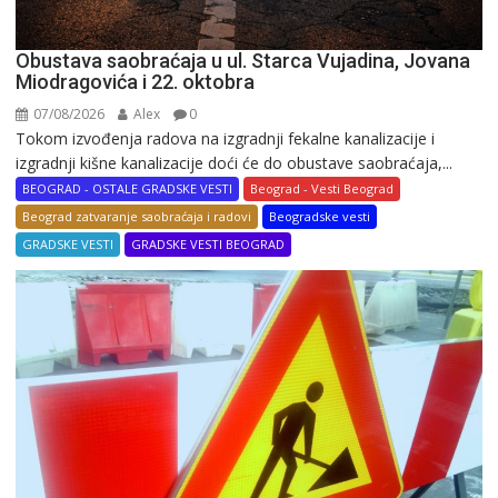
Obustava saobraćaja u ul. Starca Vujadina, Jovana
Miodragovića i 22. oktobra
07/08/2026
Alex
0
Tokom izvođenja radova na izgradnji fekalne kanalizacije i
izgradnji kišne kanalizacije doći će do obustave saobraćaja,...
BEOGRAD - OSTALE GRADSKE VESTI
Beograd - Vesti Beograd
Beograd zatvaranje saobraćaja i radovi
Beogradske vesti
GRADSKE VESTI
GRADSKE VESTI BEOGRAD