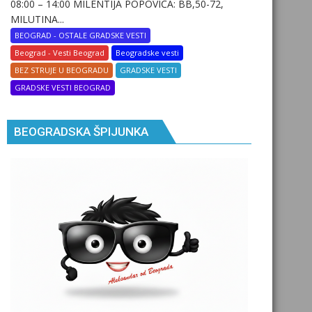
08:00 – 14:00 MILENTIJA POPOVIĆA: BB,50-72,
MILUTINA...
BEOGRAD - OSTALE GRADSKE VESTI
Beograd - Vesti Beograd
Beogradske vesti
BEZ STRUJE U BEOGRADU
GRADSKE VESTI
GRADSKE VESTI BEOGRAD
BEOGRADSKA ŠPIJUNKA