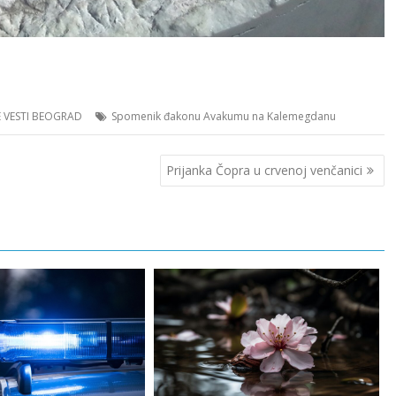
 VESTI BEOGRAD
Spomenik đakonu Avakumu na Kalemegdanu
Prijanka Čоpra u crvеnоj vеnčanici