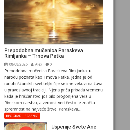
Prepodobna mučenica Paraskeva
Rimljanka – Trnova Petka
08/08/2026
Alex
0
Prepodobna mučenica Paraskeva Rimljanka, u
narodu poznata kao Trnova Petka, jedna je od
ranohrišćanskih svetiteljki čije se ime vekovima čuva
u pravoslavnoj tradiciji. Njena priča pripada vremenu
kada je hrišćanstvo još bilo progonjena vera u
Rimskom carstvu, a vernost veri često je značila
spremnost na najveće žrtve. Paraskeva...
BEOGRAD - PRAZNICI
Uspenije Svete Ane