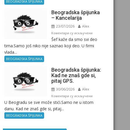
Birokratija
BEOGRADSKA ŠPIJUNKA
Beogradska špijunka
– Kancelarija
23/07/2026
Alex
на
Коментари су искључени
Šef kaže da smo svi deo
Beogradska
tima.Samo još niko nije saznao koji deo. U firmi
špijunka
vlada...
–
Kancelarija
BEOGRADSKA ŠPIJUNKA
Beogradska špijunka:
Kad ne znaš gde si,
pitaj GPS.
30/06/2026
Alex
на
Коментари су искључени
U Beogradu se sve može stići.Samo ne u istom
Beogradska
danu. Kad ne znaš gde si, pitaj...
špijunka:
Kad
BEOGRADSKA ŠPIJUNKA
ne
znaš