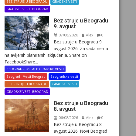
BEZ STRUJE U BEOGRADU
GRADSKE VESTI
GRADSKE VESTI BEOGRAD
Bez struje u Beogradu
9. avgust
07/08/2026
Alex
0
Bez struje u Beogradu 9.
avgust 2026. Za sada nema
najavljenih planiranih isključenja. Share on
FacebookShare...
BEOGRAD - OSTALE GRADSKE VESTI
Beograd - Vesti Beograd
Beogradske vesti
BEZ STRUJE U BEOGRADU
GRADSKE VESTI
GRADSKE VESTI BEOGRAD
Bez struje u Beogradu
8. avgust
06/08/2026
Alex
0
Bez struje u Beogradu 8.
avgust 2026. Novi Beograd