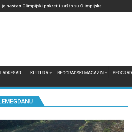
kupuje proizvođača AI čipova: Počinje nova bitka za jeftiniju veš
I ADRESAR
KULTURA
BEOGRADSKI MAGAZIN
BEOGRAD
ALEMEGDANU