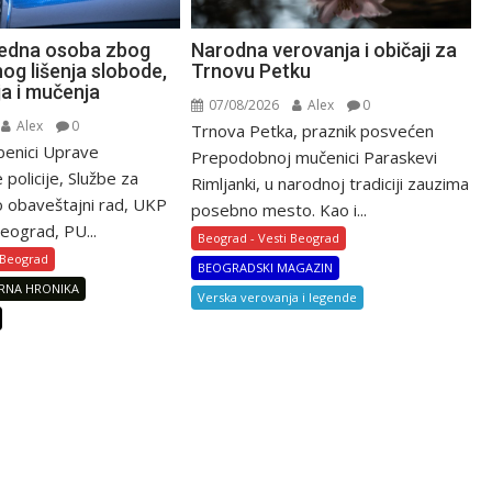
Narodna verovanja i običaji za
jedna osoba zbog
Trnovu Petku
og lišenja slobode,
ja i mučenja
07/08/2026
Alex
0
Alex
0
Trnova Petka, praznik posvećen
žbenici Uprave
Prepodobnoj mučenici Paraskevi
e policije, Službe za
Rimljanki, u narodnoj tradiciji zauzima
ko obaveštajni rad, UKP
posebno mesto. Kao i...
eograd, PU...
Beograd - Vesti Beograd
 Beograd
BEOGRADSKI MAGAZIN
RNA HRONIKA
Verska verovanja i legende