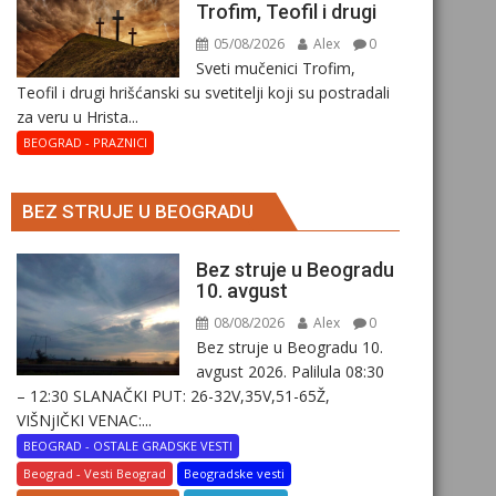
Trofim, Teofil i drugi
05/08/2026
Alex
0
Sveti mučenici Trofim,
Teofil i drugi hrišćanski su svetitelji koji su postradali
za veru u Hrista...
BEOGRAD - PRAZNICI
BEZ STRUJE U BEOGRADU
Bez struje u Beogradu
10. avgust
08/08/2026
Alex
0
Bez struje u Beogradu 10.
avgust 2026. Palilula 08:30
– 12:30 SLANAČKI PUT: 26-32V,35V,51-65Ž,
VIŠNjIČKI VENAC:...
BEOGRAD - OSTALE GRADSKE VESTI
Beograd - Vesti Beograd
Beogradske vesti