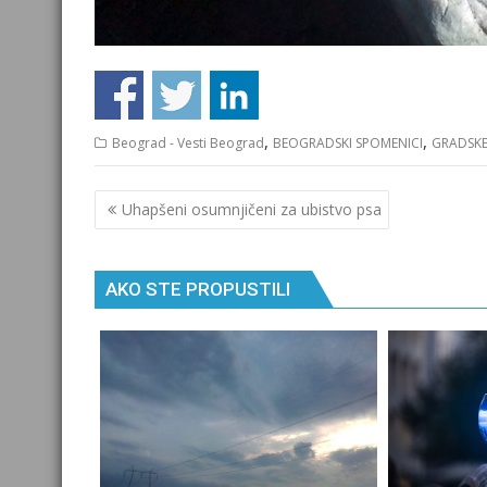
,
,
Beograd - Vesti Beograd
BEOGRADSKI SPOMENICI
GRADSKE
Кретање
Uhapšeni osumnjičeni za ubistvo psa
чланка
AKO STE PROPUSTILI