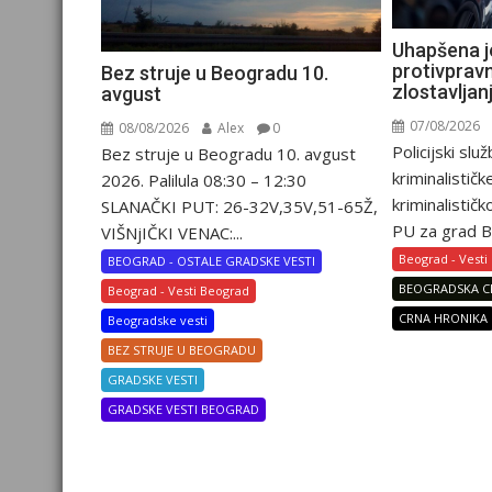
Uhapšena 
protivpravn
Bez struje u Beogradu 10.
zlostavljan
avgust
07/08/2026
08/08/2026
Alex
0
Policijski slu
Bez struje u Beogradu 10. avgust
kriminalističk
2026. Palilula 08:30 – 12:30
kriminalistič
SLANAČKI PUT: 26-32V,35V,51-65Ž,
PU za grad B
VIŠNjIČKI VENAC:...
Beograd - Vesti
BEOGRAD - OSTALE GRADSKE VESTI
BEOGRADSKA C
Beograd - Vesti Beograd
CRNA HRONIKA
Beogradske vesti
BEZ STRUJE U BEOGRADU
GRADSKE VESTI
GRADSKE VESTI BEOGRAD