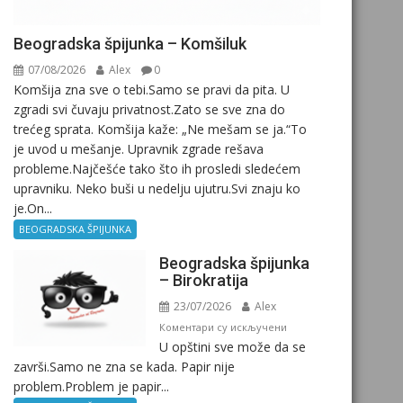
Beogradska špijunka – Komšiluk
07/08/2026
Alex
0
Komšija zna sve o tebi.Samo se pravi da pita. U
zgradi svi čuvaju privatnost.Zato se sve zna do
trećeg sprata. Komšija kaže: „Ne mešam se ja.“To
je uvod u mešanje. Upravnik zgrade rešava
probleme.Najčešće tako što ih prosledi sledećem
upravniku. Neko buši u nedelju ujutru.Svi znaju ko
je.On...
BEOGRADSKA ŠPIJUNKA
Beogradska špijunka
– Birokratija
23/07/2026
Alex
на
Коментари су искључени
U opštini sve može da se
Beogradska
završi.Samo ne zna se kada. Papir nije
špijunka
problem.Problem je papir...
–