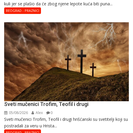
kuli jer se plašio da će zbog njene lepote kuća biti puna...
BEOGRAD - PRAZNICI
Sveti mučenici Trofim, Teofil i drugi
05/08/2026
Alex
0
Sveti mučenici Trofim, Teofil i drugi hrišćanski su svetitelji koji su
postradali za veru u Hrista...
BEOGRAD - PRAZNICI