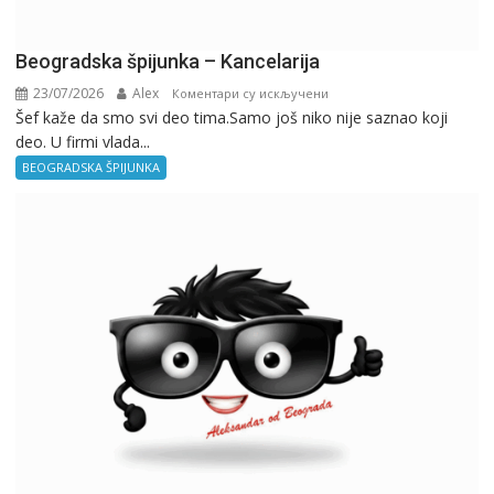
Beogradska špijunka – Kancelarija
23/07/2026
Alex
на
Коментари су искључени
Šef kaže da smo svi deo tima.Samo još niko nije saznao koji
Beogradska
deo. U firmi vlada...
špijunka
–
BEOGRADSKA ŠPIJUNKA
Kancelarija