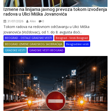
Izmene na linijama javnog prevoza tokom izvođenja
radova u Ulici Miška Jovanovića
31/07/2026
Alex
0
Tokom radova na redovnom održavanju u Ulici Miška
Jovanovića (Voždovac), od 1. do 8. avgusta doći...
BEOGRAD - OSTALE GRADSKE VESTI
Beograd - Vesti Beograd
BEOGRAD IZMENE GRADSKOG SAOBRAĆAJA
Beogradske vesti
GRADSKE VESTI
GRADSKE VESTI BEOGRAD