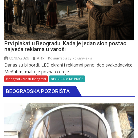
Prvi plakat u Beogradu: Kada je jedan slon postao
najveća reklama u varoši
05/07/2026
Alex
на
Коментари су искључени
Danas su bilbordi, LED ekrani i reklamni panoi deo svakodnevice.
Prvi
Međutim, malo je poznato da je...
plakat
u
Beograd - Vesti Beograd
BEOGRADSKE PRIČE
Beogradu:
BEOGRADSKA POZORIŠTA
Kada
je
jedan
slon
postao
najveća
reklama