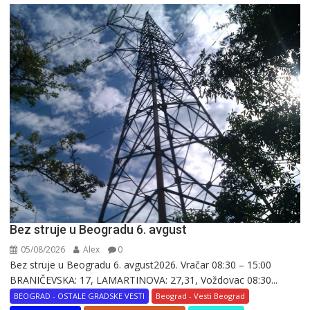
Bez struje u Beogradu 6. avgust
05/08/2026
Alex
0
Bez struje u Beogradu 6. avgust2026. Vračar 08:30 – 15:00
BRANIČEVSKA: 17, LAMARTINOVA: 27,31, Voždovac 08:30...
BEOGRAD - OSTALE GRADSKE VESTI
Beograd - Vesti Beograd