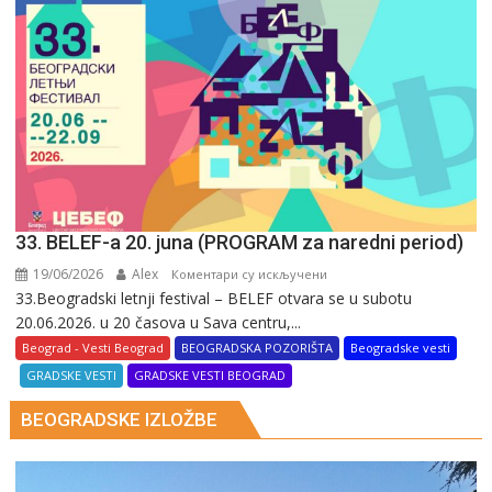
pod
sloganom
„Usudi
se
da
saznaš”
33. BELEF-a 20. juna (PROGRAM za naredni period)
19/06/2026
Alex
на
Коментари су искључени
33.Beogradski letnji festival – BELEF otvara se u subotu
33.
20.06.2026. u 20 časova u Sava centru,...
BELEF-
a
Beograd - Vesti Beograd
BEOGRADSKA POZORIŠTA
Beogradske vesti
20.
GRADSKE VESTI
GRADSKE VESTI BEOGRAD
juna
BEOGRADSKE IZLOŽBE
(PROGRAM
za
naredni
period)