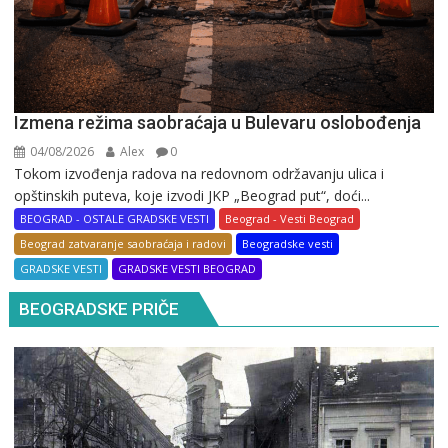
Izmena režima saobraćaja u Bulevaru oslobođenja
04/08/2026
Alex
0
Tokom izvođenja radova na redovnom održavanju ulica i
opštinskih puteva, koje izvodi JKP „Beograd put“, doći...
BEOGRAD - OSTALE GRADSKE VESTI
Beograd - Vesti Beograd
Beograd zatvaranje saobraćaja i radovi
Beogradske vesti
GRADSKE VESTI
GRADSKE VESTI BEOGRAD
BEOGRADSKE PRIČE