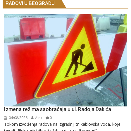
RADOVI U BEOGRADU
Izmena režima saobraćaja u ul. Radoja Dakića
04/08/2026
Alex
0
Tokom izvođenja radova na izgradnji tri kablovska voda, koje
izvodi „Elektrodistribucija Srbije d. o. o., Beograd“,...