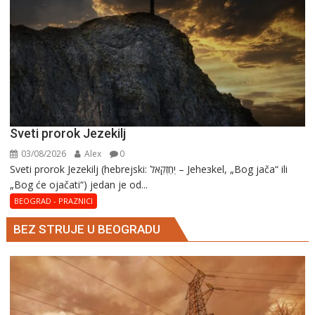
Sveti prorok Jezekilj
03/08/2026
Alex
0
Sveti prorok Jezekilj (hebrejski: יְחֶזְקֵאל – Jehезkel, „Bog jača“ ili
„Bog će ojačati“) jedan je od...
BEOGRAD - PRAZNICI
BEZ STRUJE U BEOGRADU