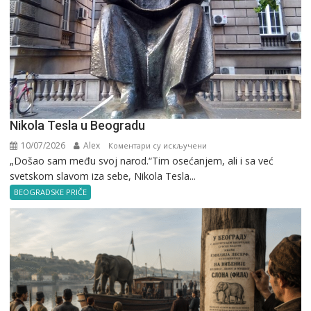
Nikola Tesla u Beogradu
10/07/2026
Alex
на
Коментари су искључени
„Došao sam među svoj narod.“Tim osećanjem, ali i sa već
Nikola
svetskom slavom iza sebe, Nikola Tesla...
Tesla
u
BEOGRADSKE PRIČE
Beogradu