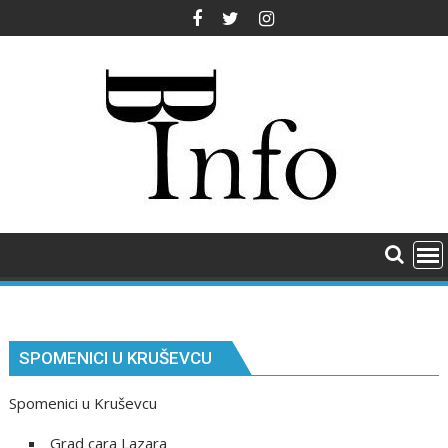
Skip
to
content
SPOMENICI U KRUŠEVCU
Spomenici u Kruševcu
Grad cara Lazara