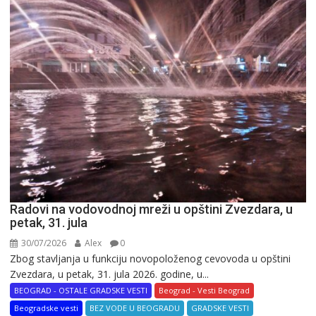
Radovi na vodovodnoj mreži u opštini Zvezdara, u
petak, 31. jula
30/07/2026
Alex
0
Zbog stavljanja u funkciju novopoloženog cevovoda u opštini
Zvezdara, u petak, 31. jula 2026. godine, u...
BEOGRAD - OSTALE GRADSKE VESTI
Beograd - Vesti Beograd
Beogradske vesti
BEZ VODE U BEOGRADU
GRADSKE VESTI