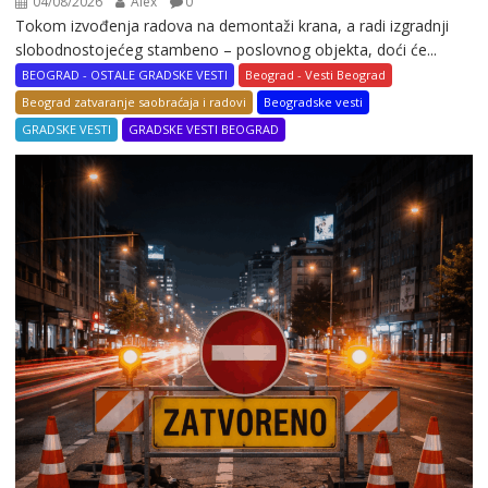
04/08/2026
Alex
0
Tokom izvođenja radova na demontaži krana, a radi izgradnji
slobodnostojećeg stambeno – poslovnog objekta, doći će...
BEOGRAD - OSTALE GRADSKE VESTI
Beograd - Vesti Beograd
Beograd zatvaranje saobraćaja i radovi
Beogradske vesti
GRADSKE VESTI
GRADSKE VESTI BEOGRAD