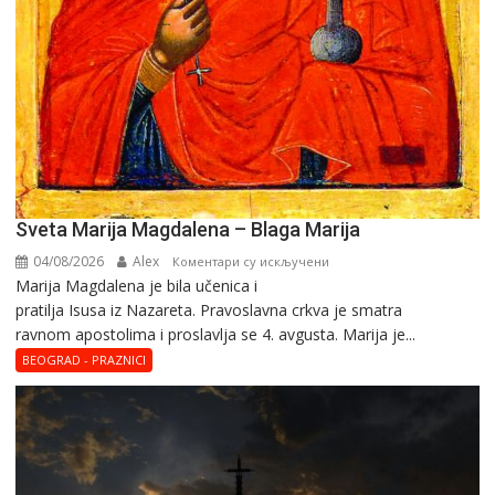
Sveta Marija Magdalena – Blaga Marija
04/08/2026
Alex
на
Коментари су искључени
Marija Magdalena je bila učenica i
Sveta
pratilja Isusa iz Nazareta. Pravoslavna crkva je smatra
Marija
ravnom apostolima i proslavlja se 4. avgusta. Marija je...
Magdalena
–
BEOGRAD - PRAZNICI
Blaga
Marija