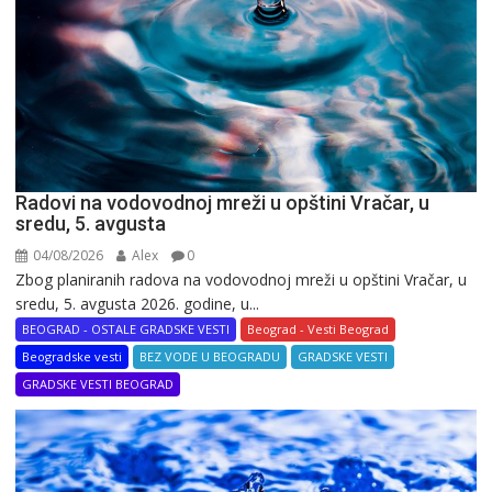
Radovi na vodovodnoj mreži u opštini Vračar, u
sredu, 5. avgusta
04/08/2026
Alex
0
Zbog planiranih radova na vodovodnoj mreži u opštini Vračar, u
sredu, 5. avgusta 2026. godine, u...
BEOGRAD - OSTALE GRADSKE VESTI
Beograd - Vesti Beograd
Beogradske vesti
BEZ VODE U BEOGRADU
GRADSKE VESTI
GRADSKE VESTI BEOGRAD