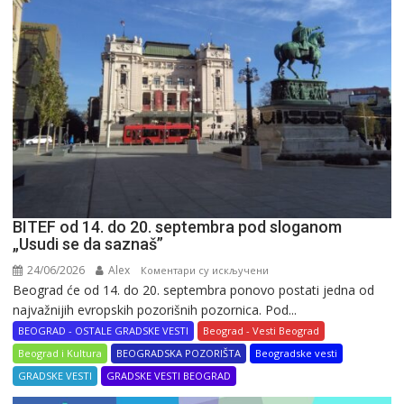
BITEF od 14. do 20. septembra pod sloganom
„Usudi se da saznaš”
24/06/2026
Alex
на
Коментари су искључени
Beograd će od 14. do 20. septembra ponovo postati jedna od
BITEF
najvažnijih evropskih pozorišnih pozornica. Pod...
od
14.
BEOGRAD - OSTALE GRADSKE VESTI
Beograd - Vesti Beograd
do
Beograd i Kultura
BEOGRADSKA POZORIŠTA
Beogradske vesti
20.
GRADSKE VESTI
GRADSKE VESTI BEOGRAD
septembra