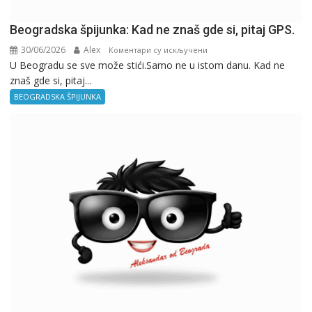
Beogradska špijunka: Kad ne znaš gde si, pitaj GPS.
30/06/2026
Alex
на
Коментари су искључени
U Beogradu se sve može stići.Samo ne u istom danu. Kad ne
Beogradska
znaš gde si, pitaj...
špijunka:
Kad
BEOGRADSKA ŠPIJUNKA
ne
znaš
gde
si,
pitaj
GPS.