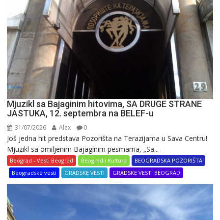
u
varoši
Mjuzikl sa Bajaginim hitovima, SA DRUGE STRANE
JASTUKA, 12. septembra na BELEF-u
31/07/2026
Alex
0
Još jedna hit predstava Pozorišta na Terazijama u Sava Centru!
Mjuzikl sa omiljenim Bajaginim pesmama, „Sa...
Beograd - Vesti Beograd
Beograd i Kultura
BEOGRADSKA POZORIŠTA
Beogradske vesti
GRADSKE VESTI
GRADSKE VESTI BEOGRAD