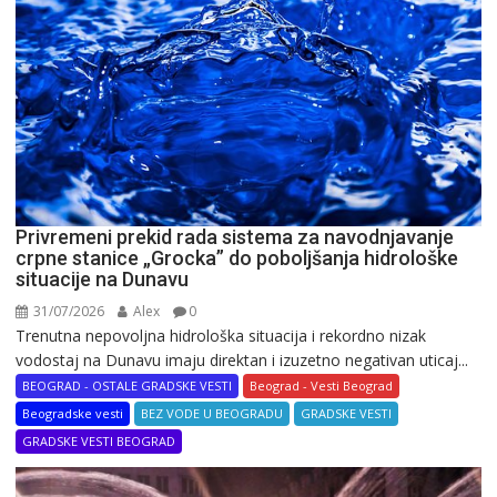
Privremeni prekid rada sistema za navodnjavanje
crpne stanice „Grocka” do poboljšanja hidrološke
situacije na Dunavu
31/07/2026
Alex
0
Trenutna nepovoljna hidrološka situacija i rekordno nizak
vodostaj na Dunavu imaju direktan i izuzetno negativan uticaj...
BEOGRAD - OSTALE GRADSKE VESTI
Beograd - Vesti Beograd
Beogradske vesti
BEZ VODE U BEOGRADU
GRADSKE VESTI
GRADSKE VESTI BEOGRAD