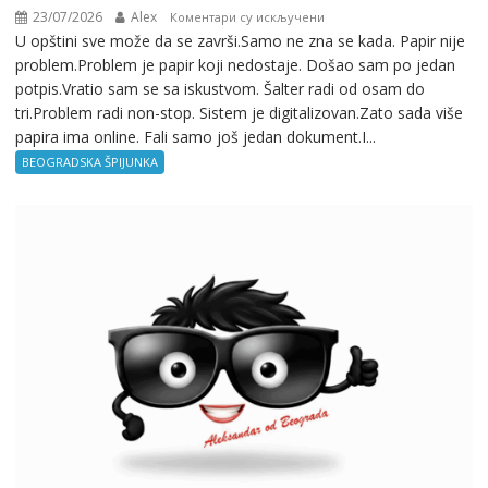
23/07/2026
Alex
на
Коментари су искључени
U opštini sve može da se završi.Samo ne zna se kada. Papir nije
Beogradska
problem.Problem je papir koji nedostaje. Došao sam po jedan
špijunka
potpis.Vratio sam se sa iskustvom. Šalter radi od osam do
–
tri.Problem radi non-stop. Sistem je digitalizovan.Zato sada više
Birokratija
papira ima online. Fali samo još jedan dokument.I...
BEOGRADSKA ŠPIJUNKA