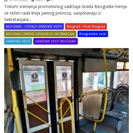
Tokom snimanja promotivnog sadržaja Grada Beograda menja
se režim rada linija javnog prevoza, saopštavaju iz
Sekretarijata...
BEOGRAD - OSTALE GRADSKE VESTI
Beograd - Vesti Beograd
BEOGRAD IZMENE GRADSKOG SAOBRAĆAJA
Beogradske vesti
GRADSKE VESTI
GRADSKE VESTI BEOGRAD