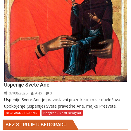
Uspenije Svete Ane
07/08/2026
Alex
0
Uspenije Svete Ane je pravoslavni praznik kojim se obeležava
upokojenje (uspenije) Svete pravedne Ane, majke Presvete...
BEOGRAD - PRAZNICI
Beograd - Vesti Beograd
BEZ STRUJE U BEOGRADU