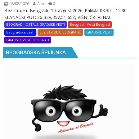
08/08/2026
Alex
0
Bez struje u Beogradu 10. avgust 2026. Palilula 08:30 – 12:30
SLANAČKI PUT: 26-32V,35V,51-65Ž, VIŠNjIČKI VENAC:...
BEOGRAD - OSTALE GRADSKE VESTI
Beograd - Vesti Beograd
Beogradske vesti
BEZ STRUJE U BEOGRADU
GRADSKE VESTI
GRADSKE VESTI BEOGRAD
BEOGRADSKA ŠPIJUNKA