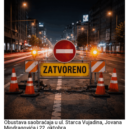
Obustava saobraćaja u ul. Starca Vujadina, Jovana
Miodragovića i 22. oktobra