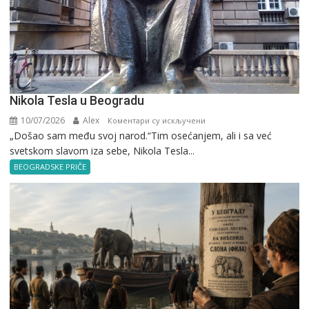
Nikola Tesla u Beogradu
10/07/2026
Alex
на
Коментари су искључени
„Došao sam među svoj narod.“Tim osećanjem, ali i sa već
Nikola
svetskom slavom iza sebe, Nikola Tesla...
Tesla
u
BEOGRADSKE PRIČE
Beogradu