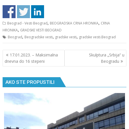
,
,
Beograd - Vesti Beograd
BEOGRADSKA CRNA HRONIKA
CRNA
,
HRONIKA
GRADSKE VESTI BEOGRAD
,
,
,
Beograd
Beogradske vesti
gradske vesti
gradske vesti.Beograd
Кретање
17.01.2023. – Maksimalna
Skulptura „Srbija“ u
чланка
dnevna do 16 stepeni
Beogradu
AKO STE PROPUSTILI