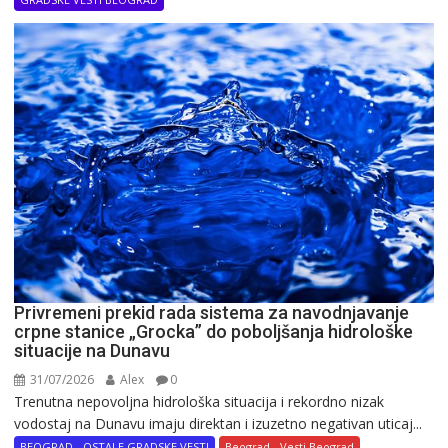
Privremeni prekid rada sistema za navodnjavanje
crpne stanice „Grocka” do poboljšanja hidrološke
situacije na Dunavu
31/07/2026
Alex
0
Trenutna nepovoljna hidrološka situacija i rekordno nizak
vodostaj na Dunavu imaju direktan i izuzetno negativan uticaj...
BEOGRAD - OSTALE GRADSKE VESTI
Beograd - Vesti Beograd