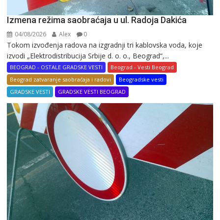
Izmena režima saobraćaja u ul. Radoja Dakića
04/08/2026
Alex
0
Tokom izvođenja radova na izgradnji tri kablovska voda, koje
izvodi „Elektrodistribucija Srbije d. o. o., Beograd“,...
BEOGRAD - OSTALE GRADSKE VESTI
Beograd - Vesti Beograd
Beograd zatvaranje saobraćaja i radovi
Beogradske vesti
GRADSKE VESTI
GRADSKE VESTI BEOGRAD