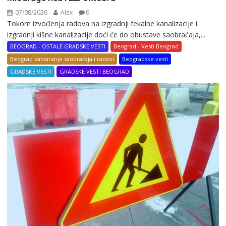
07/08/2026
Alex
0
Tokom izvođenja radova na izgradnji fekalne kanalizacije i
izgradnji kišne kanalizacije doći će do obustave saobraćaja,...
BEOGRAD - OSTALE GRADSKE VESTI
Beograd - Vesti Beograd
Beograd zatvaranje saobraćaja i radovi
Beogradske vesti
GRADSKE VESTI
GRADSKE VESTI BEOGRAD