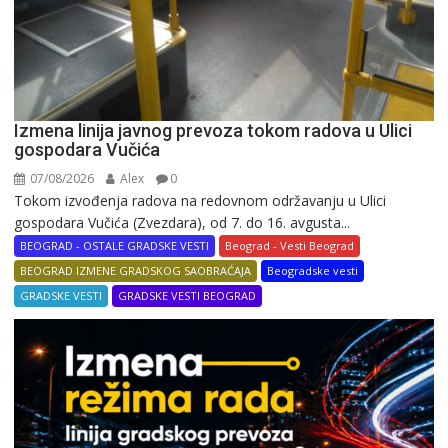
Izmena linija javnog prevoza tokom radova u Ulici
gospodara Vučića
07/08/2026
Alex
0
Tokom izvođenja radova na redovnom održavanju u Ulici
gospodara Vučića (Zvezdara), od 7. do 16. avgusta...
BEOGRAD - OSTALE GRADSKE VESTI
Beograd - Vesti Beograd
BEOGRAD IZMENE GRADSKOG SAOBRAĆAJA
Beogradske vesti
GRADSKE VESTI
GRADSKE VESTI BEOGRAD