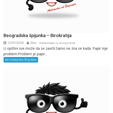
Beogradska špijunka – Birokratija
23/07/2026
Alex
на
Коментари су искључени
U opštini sve može da se završi.Samo ne zna se kada. Papir nije
Beogradska
problem.Problem je papir...
špijunka
–
BEOGRADSKA ŠPIJUNKA
Birokratija