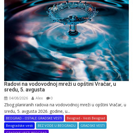
Radovi na vodovodnoj mreži u opštini Vračar, u
sredu, 5. avgusta
04/08/2026
Alex
0
Zbog planiranih radova na vodovodnoj mreži u opštini Vračar, u
sredu, 5. avgusta 2026. godine, u...
BEOGRAD - OSTALE GRADSKE VESTI
Beograd - Vesti Beograd
Beogradske vesti
BEZ VODE U BEOGRADU
GRADSKE VESTI
GRADSKE VESTI BEOGRAD