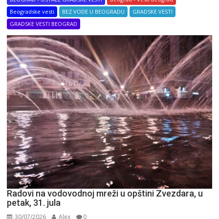
Beogradske vesti
BEZ VODE U BEOGRADU
GRADSKE VESTI
GRADSKE VESTI BEOGRAD
Radovi na vodovodnoj mreži u opštini Zvezdara, u
petak, 31. jula
30/07/2026
Alex
0