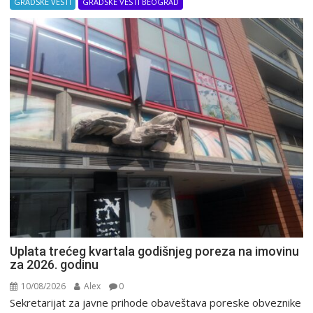
GRADSKE VESTI
GRADSKE VESTI BEOGRAD
Uplata trećeg kvartala godišnjeg poreza na imovinu
za 2026. godinu
10/08/2026
Alex
0
Sekretarijat za javne prihode obaveštava poreske obveznike