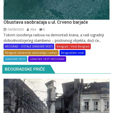
Obustava saobraćaja u ul. Crveno barjače
04/08/2026
Alex
0
Tokom izvođenja radova na demontaži krana, a radi izgradnji
slobodnostojećeg stambeno – poslovnog objekta, doći će...
BEOGRAD - OSTALE GRADSKE VESTI
Beograd - Vesti Beograd
Beograd zatvaranje saobraćaja i radovi
Beogradske vesti
GRADSKE VESTI
GRADSKE VESTI BEOGRAD
BEOGRADSKE PRIČE