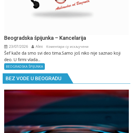
Beogradska špijunka – Kancelarija
23/07/2026
Alex
на
Коментари су искључени
Šef kaže da smo svi deo tima.Samo još niko nije saznao koji
Beogradska
deo. U firmi vlada...
špijunka
–
BEOGRADSKA ŠPIJUNKA
Kancelarija
BEZ VODE U BEOGRADU