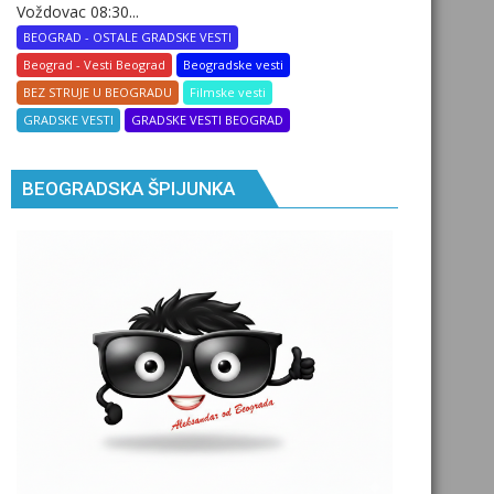
Voždovac 08:30...
BEOGRAD - OSTALE GRADSKE VESTI
Beograd - Vesti Beograd
Beogradske vesti
BEZ STRUJE U BEOGRADU
Filmske vesti
GRADSKE VESTI
GRADSKE VESTI BEOGRAD
BEOGRADSKA ŠPIJUNKA