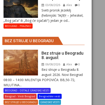
03/08/2026
Alex
0
Sveti prorok Jezekilj
(hebrejski: יְחֶזְקֵאל – Jehезkel,
„Bog jača“ ili „Bog će ojačati“) jedan je od...
BEOGRAD - PRAZNICI
BEZ STRUJE U BEOGRADU
Bez struje u Beogradu
8. avgust
06/08/2026
Alex
0
Bez struje u Beogradu 8.
avgust 2026. Novi Beograd
08:00 – 14:00 MILENTIJA POPOVIĆA: BB,50-72,
MILUTINA...
BEOGRAD - OSTALE GRADSKE VESTI
Beograd - Vesti Beograd
Beogradske vesti
BEZ STRUJE U BEOGRADU
GRADSKE VESTI