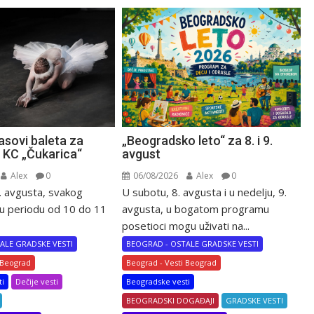
„Beogradsko leto“ za 8. i 9.
asovi baleta za
avgust
u KC „Čukarica“
06/08/2026
Alex
0
Alex
0
U subotu, 8. avgusta i u nedelju, 9.
. avgusta, svakog
avgusta, u bogatom programu
u periodu od 10 do 11
posetioci mogu uživati na...
BEOGRAD - OSTALE GRADSKE VESTI
ALE GRADSKE VESTI
Beograd - Vesti Beograd
 Beograd
Beogradske vesti
ti
Dečije vesti
BEOGRADSKI DOGAĐAJI
GRADSKE VESTI