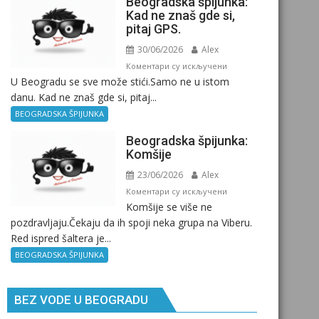
Beogradska špijunka:
Kad ne znaš gde si,
pitaj GPS.
30/06/2026
Alex
на
Коментари су искључени
U Beogradu se sve može stići.Samo ne u istom
Beogradska
danu. Kad ne znaš gde si, pitaj...
špijunka:
Kad
BEOGRADSKA ŠPIJUNKA
ne
Beogradska špijunka:
znaš
Komšije
gde
23/06/2026
Alex
si,
pitaj
на
Коментари су искључени
Komšije se više ne
GPS.
Beogradska
pozdravljaju.Čekaju da ih spoji neka grupa na Viberu.
špijunka:
Red ispred šaltera je...
Komšije
BEOGRADSKA ŠPIJUNKA
BEZ VODE U BEOGRADU