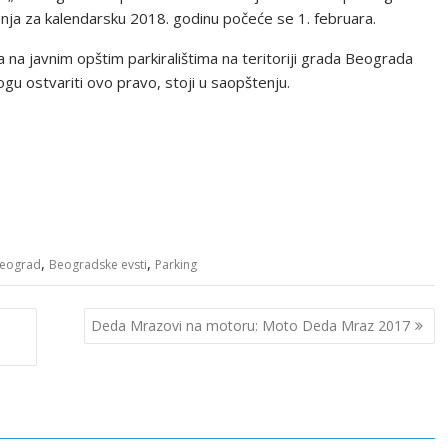
nja za kalendarsku 2018. godinu počeće se 1. februara.
na javnim opštim parkiralištima na teritoriji grada Beograda
u ostvariti ovo pravo, stoji u saopštenju.
,
,
eograd
Beogradske evsti
Parking
Deda Mrazovi na motoru: Moto Deda Mraz 2017