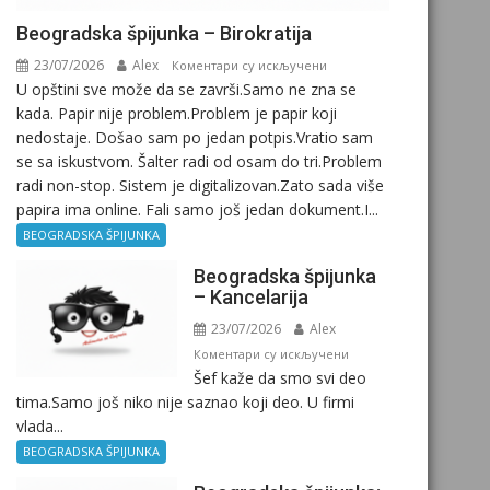
Beogradska špijunka – Birokratija
23/07/2026
Alex
на
Коментари су искључени
U opštini sve može da se završi.Samo ne zna se
Beogradska
kada. Papir nije problem.Problem je papir koji
špijunka
nedostaje. Došao sam po jedan potpis.Vratio sam
–
se sa iskustvom. Šalter radi od osam do tri.Problem
Birokratija
radi non-stop. Sistem je digitalizovan.Zato sada više
papira ima online. Fali samo još jedan dokument.I...
BEOGRADSKA ŠPIJUNKA
Beogradska špijunka
– Kancelarija
23/07/2026
Alex
на
Коментари су искључени
Šef kaže da smo svi deo
Beogradska
tima.Samo još niko nije saznao koji deo. U firmi
špijunka
vlada...
–
Kancelarija
BEOGRADSKA ŠPIJUNKA