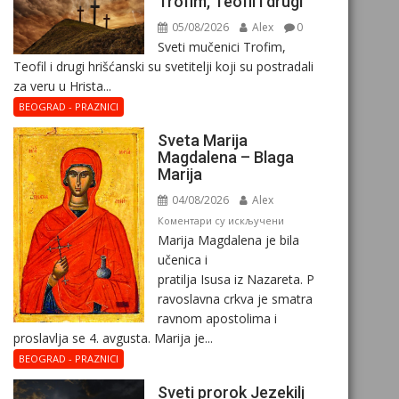
Trofim, Teofil i drugi
05/08/2026
Alex
0
Sveti mučenici Trofim,
Teofil i drugi hrišćanski su svetitelji koji su postradali
za veru u Hrista...
BEOGRAD - PRAZNICI
Sveta Marija
Magdalena – Blaga
Marija
04/08/2026
Alex
на
Коментари су искључени
Marija Magdalena je bila
Sveta
učenica i
Marija
pratilja Isusa iz Nazareta. P
Magdalena
ravoslavna crkva je smatra
–
ravnom apostolima i
Blaga
proslavlja se 4. avgusta. Marija je...
Marija
BEOGRAD - PRAZNICI
Sveti prorok Jezekilj