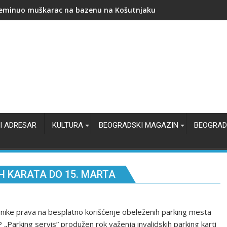
ština Stari grad: ranac, školski pribor i novčana podrška za pol
I ADRESAR
KULTURA
BEOGRADSKI MAGAZIN
BEOGRAD
H KARATA DO 15. MARTA
isnike prava na besplatno korišćenje obeleženih parking mesta
P „Parking servis” produžen rok važenja invalidskih parking karti