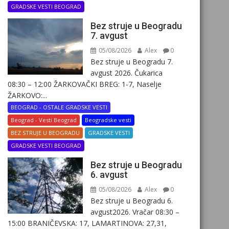
GRADSKE VESTI BEOGRAD
Bez struje u Beogradu
7. avgust
05/08/2026
Alex
0
Bez struje u Beogradu 7.
avgust 2026. Čukarica
08:30 – 12:00 ŽARKOVAČKI BREG: 1-7, Naselje
ŽARKOVO:...
BEOGRAD - OSTALE GRADSKE VESTI
Beograd - Vesti Beograd
Beogradske vesti
BEZ STRUJE U BEOGRADU
GRADSKE VESTI
GRADSKE VESTI BEOGRAD
Bez struje u Beogradu
6. avgust
05/08/2026
Alex
0
Bez struje u Beogradu 6.
avgust2026. Vračar 08:30 –
15:00 BRANIČEVSKA: 17, LAMARTINOVA: 27,31,