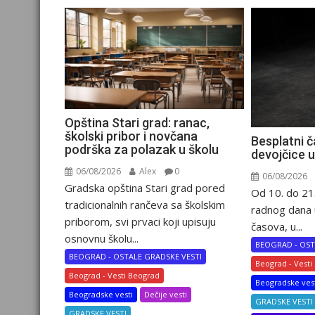
Opština Stari grad: ranac,
školski pribor i novčana
Besplatni č
podrška za polazak u školu
devojčice 
06/08/2026
Alex
0
06/08/2026
Gradska opština Stari grad pored
Od 10. do 21
tradicionalnih rančeva sa školskim
radnog dana 
priborom, svi prvaci koji upisuju
časova, u...
osnovnu školu...
BEOGRAD - OST
BEOGRAD - OSTALE GRADSKE VESTI
Beograd - Vesti
Beograd - Vesti Beograd
Beogradske ves
Beogradske vesti
Dečije vesti
GRADSKE VESTI
GRADSKE VESTI