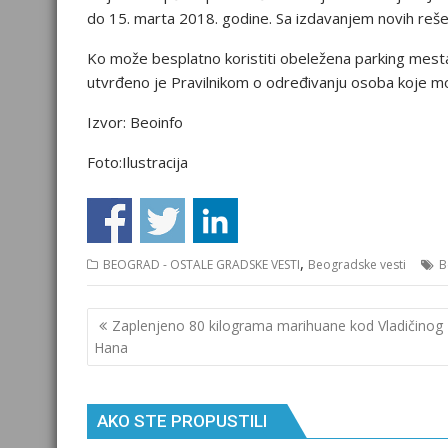
do 15. marta 2018. godine. Sa izdavanjem novih reše
Ko može besplatno koristiti obeležena parking mesta 
utvrđeno je Pravilnikom o određivanju osoba koje mog
Izvor: Beoinfo
Foto:Ilustracija
,
BEOGRAD - OSTALE GRADSKE VESTI
Beogradske vesti
B
Кретање
Zaplenjeno 80 kilograma marihuane kod Vladičinog
чланка
Hana
AKO STE PROPUSTILI