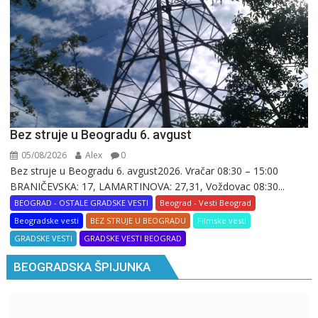
Bez struje u Beogradu 6. avgust
05/08/2026
Alex
0
Bez struje u Beogradu 6. avgust2026. Vračar 08:30 – 15:00
BRANIČEVSKA: 17, LAMARTINOVA: 27,31, Voždovac 08:30...
BEOGRAD - OSTALE GRADSKE VESTI
Beograd - Vesti Beograd
Beogradske vesti
BEZ STRUJE U BEOGRADU
Filmske vesti
GRADSKE VESTI
GRADSKE VESTI BEOGRAD
BEOGRADSKA ŠPIJUNKA