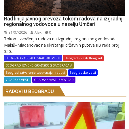
Rad linija javnog prevoza tokom radova na izgradnji
regionalnog vodovoda u naselju Umčari
31/07/2026
Alex
0
Tokom izvođenja radova na izgradnji regionalnog vodovoda
Makiš–Mladenovac na ukrštanju državnih puteva IIB reda broj
350...
BEOGRAD - OSTALE GRADSKE VESTI
Beograd - Vesti Beograd
BEOGRAD IZMENE GRADSKOG SAOBRAĆAJA
Beograd zatvaranje saobraćaja i radovi
Beogradske vesti
GRADSKE VESTI
GRADSKE VESTI BEOGRAD
RADOVI U BEOGRADU