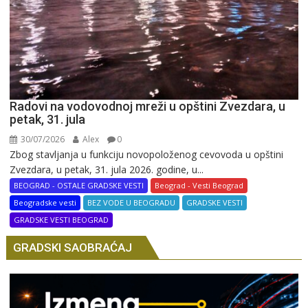
Radovi na vodovodnoj mreži u opštini Zvezdara, u
petak, 31. jula
30/07/2026
Alex
0
Zbog stavljanja u funkciju novopoloženog cevovoda u opštini
Zvezdara, u petak, 31. jula 2026. godine, u...
BEOGRAD - OSTALE GRADSKE VESTI
Beograd - Vesti Beograd
Beogradske vesti
BEZ VODE U BEOGRADU
GRADSKE VESTI
GRADSKE VESTI BEOGRAD
GRADSKI SAOBRAĆAJ