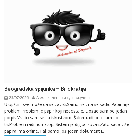
Beogradska špijunka – Birokratija
23/07/2026
Alex
на
Коментари су искључени
U opštini sve može da se završi.Samo ne zna se kada. Papir nije
Beogradska
problem.Problem je papir koji nedostaje. Došao sam po jedan
špijunka
potpis.Vratio sam se sa iskustvom. Šalter radi od osam do
–
tri.Problem radi non-stop. Sistem je digitalizovan.Zato sada više
Birokratija
papira ima online. Fali samo još jedan dokument.I...