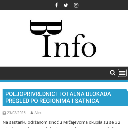
Skip
to
content
POLJOPRIVREDNICI TOTALNA BLOKADA –
PREGLED PO REGIONIMA I SATNICA
23/02/2026
Alex
Na sastanku održanom sinoć u Mrčajevcima okupila su se 32