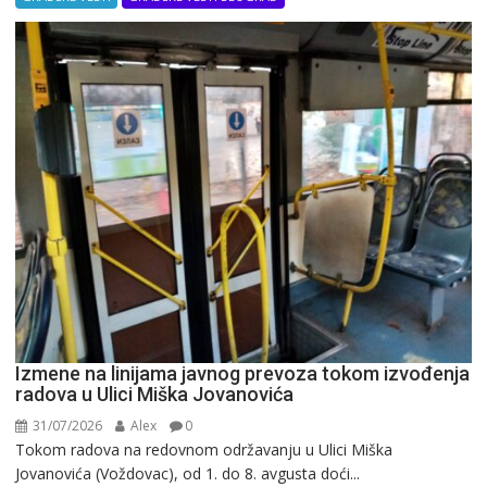
Izmene na linijama javnog prevoza tokom izvođenja
radova u Ulici Miška Jovanovića
31/07/2026
Alex
0
Tokom radova na redovnom održavanju u Ulici Miška
Jovanovića (Voždovac), od 1. do 8. avgusta doći...