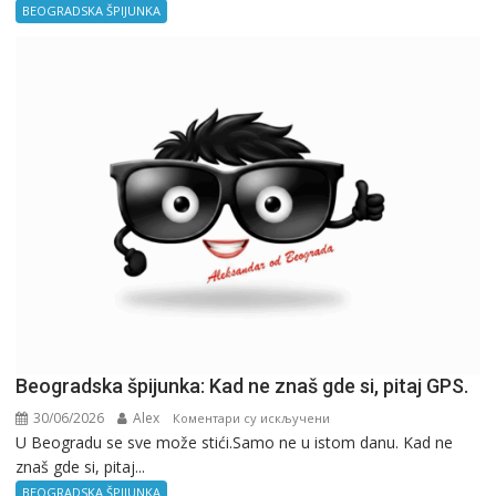
–
BEOGRADSKA ŠPIJUNKA
Kancelarija
Beogradska špijunka: Kad ne znaš gde si, pitaj GPS.
30/06/2026
Alex
на
Коментари су искључени
U Beogradu se sve može stići.Samo ne u istom danu. Kad ne
Beogradska
znaš gde si, pitaj...
špijunka:
Kad
BEOGRADSKA ŠPIJUNKA