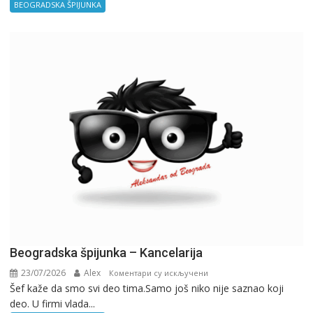
BEOGRADSKA ŠPIJUNKA
Beogradska špijunka – Kancelarija
23/07/2026
Alex
на
Коментари су искључени
Šef kaže da smo svi deo tima.Samo još niko nije saznao koji
Beogradska
deo. U firmi vlada...
špijunka