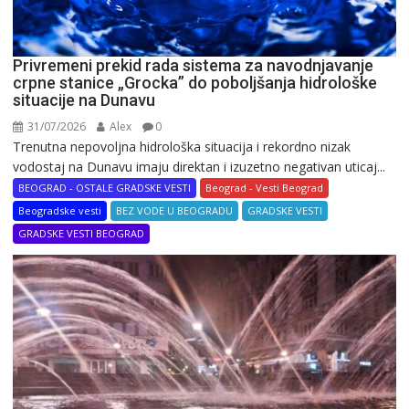
Privremeni prekid rada sistema za navodnjavanje
crpne stanice „Grocka” do poboljšanja hidrološke
situacije na Dunavu
31/07/2026
Alex
0
Trenutna nepovoljna hidrološka situacija i rekordno nizak
vodostaj na Dunavu imaju direktan i izuzetno negativan uticaj...
BEOGRAD - OSTALE GRADSKE VESTI
Beograd - Vesti Beograd
Beogradske vesti
BEZ VODE U BEOGRADU
GRADSKE VESTI
GRADSKE VESTI BEOGRAD