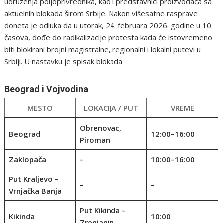
udruženja poljoprivrednika, kao i predstavnici proizvođača sa
aktuelnih blokada širom Srbije. Nakon višesatne rasprave
doneta je odluka da u utorak, 24. februara 2026. godine u 10
časova, dođe do radikalizacije protesta kada će istovremeno
biti blokirani brojni magistralne, regionalni i lokalni putevi u
Srbiji. U nastavku je spisak blokada
Beograd i Vojvodina
MESTO
LOKACIJA / PUT
VREME
Obrenovac,
Beograd
12:00–16:00
Piroman
Zaklopača
–
10:00–16:00
Put Kraljevo –
–
–
Vrnjačka Banja
Put Kikinda –
Kikinda
10:00
Zrenjanin