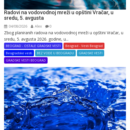
Radovi na vodovodnoj mreži u opštini Vračar, u
sredu, 5. avgusta
04/08/2026
Alex
0
Zbog planiranih radova na vodovodnoj mreži u opštini Vračar, u
sredu, 5. avgusta 2026. godine, u...
BEOGRAD - OSTALE GRADSKE VESTI
Beograd - Vesti Beograd
Beogradske vesti
BEZ VODE U BEOGRADU
GRADSKE VESTI
GRADSKE VESTI BEOGRAD