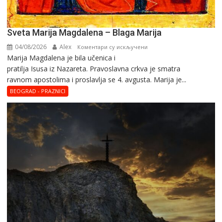
Sveta Marija Magdalena – Blaga Marija
04/08/2026
Alex
на
Коментари су искључени
Marija Magdalena je bila učenica i
Sveta
pratilja Isusa iz Nazareta. Pravoslavna crkva je smatra
Marija
ravnom apostolima i proslavlja se 4. avgusta. Marija je...
Magdalena
–
BEOGRAD - PRAZNICI
Blaga
Marija