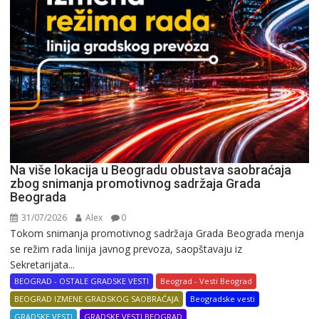
Na više lokacija u Beogradu obustava saobraćaja
zbog snimanja promotivnog sadržaja Grada
Beograda
31/07/2026
Alex
0
Tokom snimanja promotivnog sadržaja Grada Beograda menja
se režim rada linija javnog prevoza, saopštavaju iz
Sekretarijata...
BEOGRAD - OSTALE GRADSKE VESTI
Beograd - Vesti Beograd
BEOGRAD IZMENE GRADSKOG SAOBRAĆAJA
Beogradske vesti
GRADSKE VESTI
GRADSKE VESTI BEOGRAD