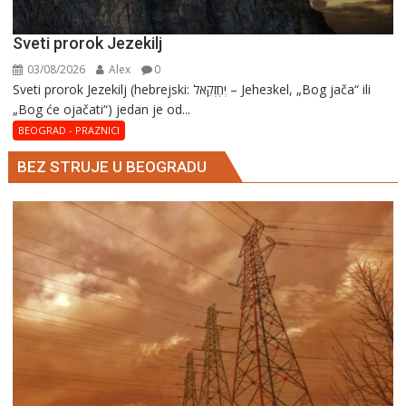
Sveti prorok Jezekilj
03/08/2026
Alex
0
Sveti prorok Jezekilj (hebrejski: יְחֶזְקֵאל – Jehезkel, „Bog jača“ ili
„Bog će ojačati“) jedan je od...
BEOGRAD - PRAZNICI
BEZ STRUJE U BEOGRADU