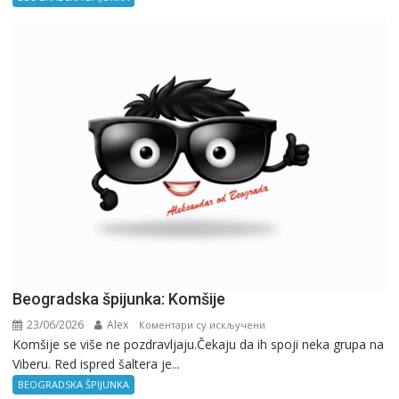
ne
znaš
gde
si,
pitaj
GPS.
Beogradska špijunka: Komšije
23/06/2026
Alex
на
Коментари су искључени
Komšije se više ne pozdravljaju.Čekaju da ih spoji neka grupa na
Beogradska
Viberu. Red ispred šaltera je...
špijunka:
Komšije
BEOGRADSKA ŠPIJUNKA