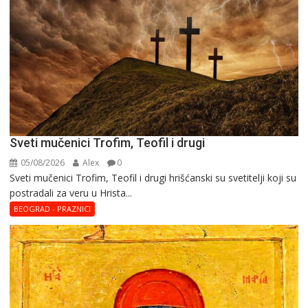
Sveti mučenici Trofim, Teofil i drugi
05/08/2026
Alex
0
Sveti mučenici Trofim, Teofil i drugi hrišćanski su svetitelji koji su
postradali za veru u Hrista...
BEOGRAD - PRAZNICI