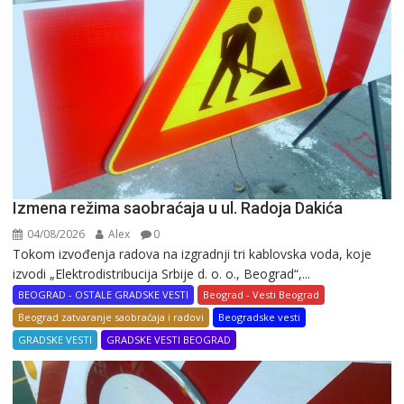
Izmena režima saobraćaja u ul. Radoja Dakića
04/08/2026
Alex
0
Tokom izvođenja radova na izgradnji tri kablovska voda, koje
izvodi „Elektrodistribucija Srbije d. o. o., Beograd“,...
BEOGRAD - OSTALE GRADSKE VESTI
Beograd - Vesti Beograd
Beograd zatvaranje saobraćaja i radovi
Beogradske vesti
GRADSKE VESTI
GRADSKE VESTI BEOGRAD