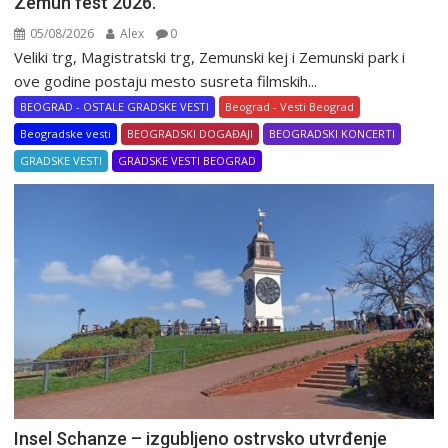
Zemun fest 2026.
05/08/2026
Alex
0
Veliki trg, Magistratski trg, Zemunski kej i Zemunski park i
ove godine postaju mesto susreta filmskih...
BEOGRAD - OSTALE GRADSKE VESTI
Beograd - Vesti Beograd
Beogradske vesti
BEOGRADSKI DOGAĐAJI
BEOGRADSKI KONCERTI
GRADSKE VESTI
GRADSKE VESTI BEOGRAD
Insel Schanze – izgubljeno ostrvsko utvrđenje