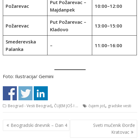
Put Požarevac –
Požarevac
10:00–12:00
Majdanpek
Put Požarevac –
Požarevac
13:00–15:00
Kladovo
Smederevska
–
11:00–16:00
Palanka
Foto: Ilustracija/ Gemini
,
,
Beograd - Vesti Beograd
ČUJEM JOŠ I ...
čujem još
gradske vesti
Кретање
Beogradski dnevnik – Dan 4
Sveti mučenik Đorđe
чланка
Kratovac