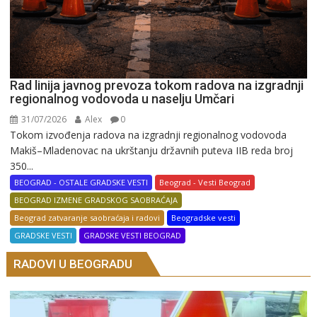
Rad linija javnog prevoza tokom radova na izgradnji
regionalnog vodovoda u naselju Umčari
31/07/2026
Alex
0
Tokom izvođenja radova na izgradnji regionalnog vodovoda
Makiš–Mladenovac na ukrštanju državnih puteva IIB reda broj
350...
BEOGRAD - OSTALE GRADSKE VESTI
Beograd - Vesti Beograd
BEOGRAD IZMENE GRADSKOG SAOBRAĆAJA
Beograd zatvaranje saobraćaja i radovi
Beogradske vesti
GRADSKE VESTI
GRADSKE VESTI BEOGRAD
RADOVI U BEOGRADU