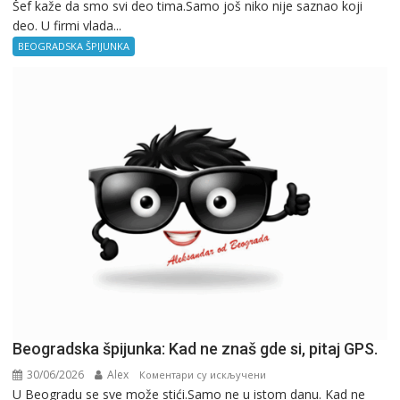
Šef kaže da smo svi deo tima.Samo još niko nije saznao koji
Beogradska
deo. U firmi vlada...
špijunka
–
BEOGRADSKA ŠPIJUNKA
Kancelarija
Beogradska špijunka: Kad ne znaš gde si, pitaj GPS.
30/06/2026
Alex
на
Коментари су искључени
U Beogradu se sve može stići.Samo ne u istom danu. Kad ne
Beogradska