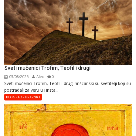
Sveti mučenici Trofim, Teofil i drugi
05/08/2026
Alex
0
Sveti mučenici Trofim, Teofil i drugi hrišćanski su svetitelji koji su
postradali za veru u Hrista...
BEOGRAD - PRAZNICI