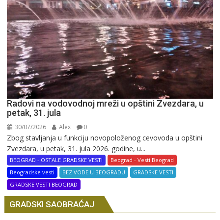
Radovi na vodovodnoj mreži u opštini Zvezdara, u
petak, 31. jula
30/07/2026
Alex
0
Zbog stavljanja u funkciju novopoloženog cevovoda u opštini
Zvezdara, u petak, 31. jula 2026. godine, u...
BEOGRAD - OSTALE GRADSKE VESTI
Beograd - Vesti Beograd
Beogradske vesti
BEZ VODE U BEOGRADU
GRADSKE VESTI
GRADSKE VESTI BEOGRAD
GRADSKI SAOBRAĆAJ