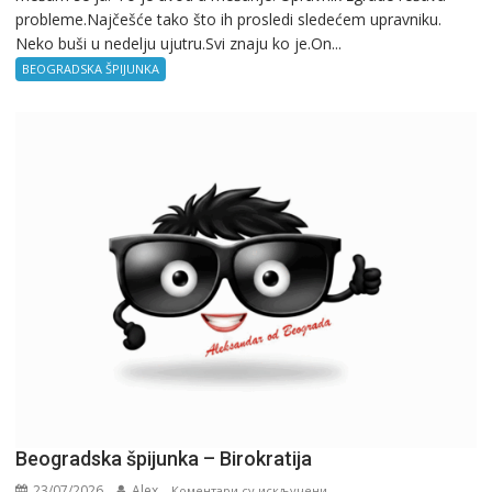
probleme.Najčešće tako što ih prosledi sledećem upravniku.
Neko buši u nedelju ujutru.Svi znaju ko je.On...
BEOGRADSKA ŠPIJUNKA
Beogradska špijunka – Birokratija
23/07/2026
Alex
на
Коментари су искључени