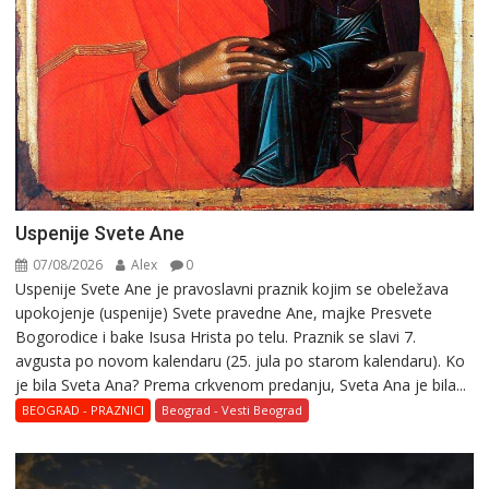
Uspenije Svete Ane
07/08/2026
Alex
0
Uspenije Svete Ane je pravoslavni praznik kojim se obeležava
upokojenje (uspenije) Svete pravedne Ane, majke Presvete
Bogorodice i bake Isusa Hrista po telu. Praznik se slavi 7.
avgusta po novom kalendaru (25. jula po starom kalendaru). Ko
je bila Sveta Ana? Prema crkvenom predanju, Sveta Ana je bila...
BEOGRAD - PRAZNICI
Beograd - Vesti Beograd