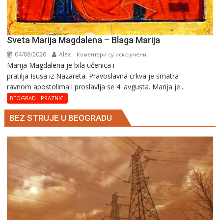
Sveta Marija Magdalena – Blaga Marija
04/08/2026
Alex
на
Коментари су искључени
Marija Magdalena je bila učenica i
Sveta
pratilja Isusa iz Nazareta. Pravoslavna crkva je smatra
Marija
ravnom apostolima i proslavlja se 4. avgusta. Marija je...
Magdalena
–
BEOGRAD - PRAZNICI
Blaga
BEZ STRUJE U BEOGRADU
Marija