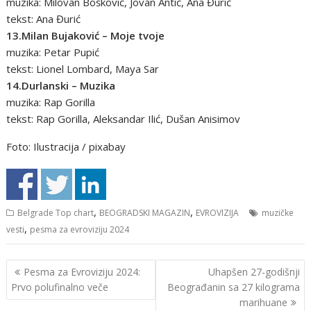
muzika: Milovan Bošković, Jovan Antić, Ana Đurić
tekst: Ana Đurić
13.Milan Bujaković – Moje tvoje
muzika: Petar Pupić
tekst: Lionel Lombard, Maya Sar
14.Durlanski – Muzika
muzika: Rap Gorilla
tekst: Rap Gorilla, Aleksandar Ilić, Dušan Anisimov
Foto: Ilustracija / pixabay
,
,
Belgrade Top chart
BEOGRADSKI MAGAZIN
EVROVIZIJA
muzičke
,
vesti
pesma za evroviziju 2024
Кретање
Pesma za Evroviziju 2024:
Uhapšen 27-godišnji
чланка
Prvo polufinalno veče
Beograđanin sa 27 kilograma
marihuane