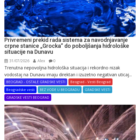
Privremeni prekid rada sistema za navodnjavanje
crpne stanice „Grocka” do poboljšanja hidrološke
situacije na Dunavu
31/07/2026
Alex
0
Trenutna nepovoljna hidrološka situacija i rekordno nizak
vodostaj na Dunavu imaju direktan i izuzetno negativan uticaj...
BEOGRAD - OSTALE GRADSKE VESTI
Beograd - Vesti Beograd
Beogradske vesti
BEZ VODE U BEOGRADU
GRADSKE VESTI
GRADSKE VESTI BEOGRAD