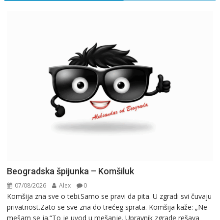
Beogradska špijunka – Komšiluk
07/08/2026
Alex
0
Komšija zna sve o tebi.Samo se pravi da pita. U zgradi svi čuvaju
privatnost.Zato se sve zna do trećeg sprata. Komšija kaže: „Ne
mešam se ja.“To je uvod u mešanje. Upravnik zgrade rešava