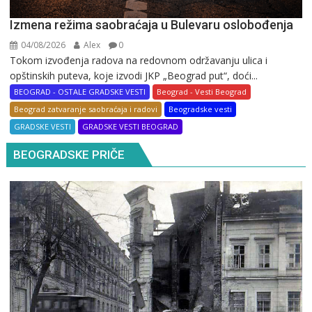
Izmena režima saobraćaja u Bulevaru oslobođenja
04/08/2026
Alex
0
Tokom izvođenja radova na redovnom održavanju ulica i
opštinskih puteva, koje izvodi JKP „Beograd put“, doći...
BEOGRAD - OSTALE GRADSKE VESTI
Beograd - Vesti Beograd
Beograd zatvaranje saobraćaja i radovi
Beogradske vesti
GRADSKE VESTI
GRADSKE VESTI BEOGRAD
BEOGRADSKE PRIČE