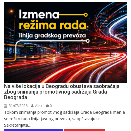
Na više lokacija u Beogradu obustava saobraćaja
zbog snimanja promotivnog sadržaja Grada
Beograda
31/07/2026
Alex
0
Tokom snimanja promotivnog sadržaja Grada Beograda menja
se režim rada linija javnog prevoza, saopštavaju iz
Sekretarijata...