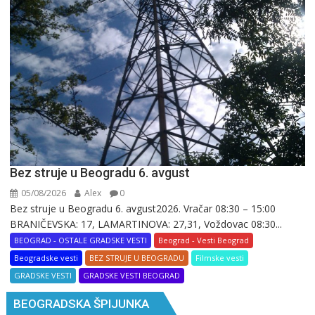
Bez struje u Beogradu 6. avgust
05/08/2026
Alex
0
Bez struje u Beogradu 6. avgust2026. Vračar 08:30 – 15:00
BRANIČEVSKA: 17, LAMARTINOVA: 27,31, Voždovac 08:30...
BEOGRAD - OSTALE GRADSKE VESTI
Beograd - Vesti Beograd
Beogradske vesti
BEZ STRUJE U BEOGRADU
Filmske vesti
GRADSKE VESTI
GRADSKE VESTI BEOGRAD
BEOGRADSKA ŠPIJUNKA