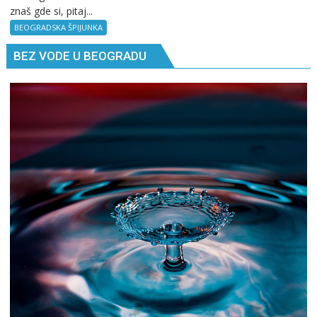
znaš gde si, pitaj...
špijunka:
Kad
BEOGRADSKA ŠPIJUNKA
ne
BEZ VODE U BEOGRADU
znaš
gde
si,
pitaj
GPS.