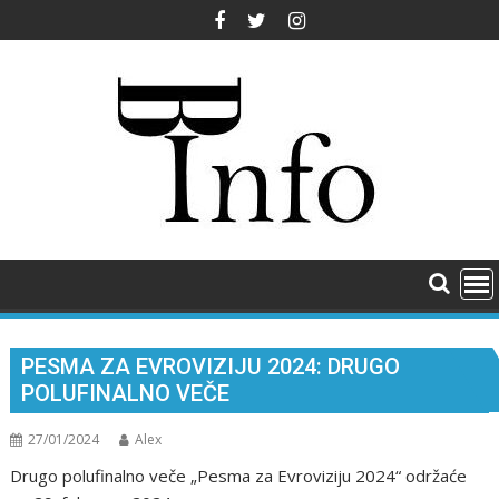
Skip
to
content
PESMA ZA EVROVIZIJU 2024: DRUGO
POLUFINALNO VEČE
27/01/2024
Alex
Drugo polufinalno veče „Pesma za Evroviziju 2024“ održaće