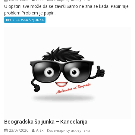
U opštini sve može da se završi.Samo ne zna se kada. Papir nije
Beogradska
problem.Problem je papir...
špijunka
–
BEOGRADSKA ŠPIJUNKA
Birokratija
Beogradska špijunka – Kancelarija
23/07/2026
Alex
на
Коментари су искључени