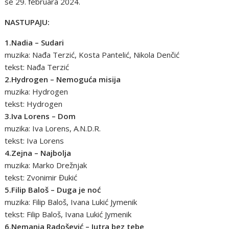
se 29. februara 2024.
NASTUPAJU:
1.Nadia – Sudari
muzika: Nađa Terzić, Kosta Pantelić, Nikola Denčić
tekst: Nađa Terzić
2.Hydrogen – Nemoguća misija
muzika: Hydrogen
tekst: Hydrogen
3.Iva Lorens – Dom
muzika: Iva Lorens, A.N.D.R.
tekst: Iva Lorens
4.Zejna – Najbolja
muzika: Marko Drežnjak
tekst: Zvonimir Đukić
5.Filip Baloš – Duga je noć
muzika: Filip Baloš, Ivana Lukić Jymenik
tekst: Filip Baloš, Ivana Lukić Jymenik
6.Nemanja Radošević – Jutra bez tebe