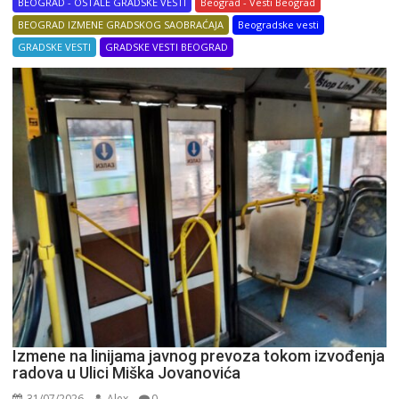
BEOGRAD - OSTALE GRADSKE VESTI
Beograd - Vesti Beograd
BEOGRAD IZMENE GRADSKOG SAOBRAĆAJA
Beogradske vesti
GRADSKE VESTI
GRADSKE VESTI BEOGRAD
Izmene na linijama javnog prevoza tokom izvođenja
radova u Ulici Miška Jovanovića
31/07/2026
Alex
0