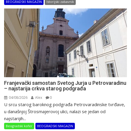
BEOGRADSKI MAGAZIN
Istorijski zabavnik
Franjevački samostan Svetog Jurja u Petrovaradinu
– najstarija crkva starog podgrađa
04/08/2026
Alex
0
U srcu starog baroknog podgrađa Petrovaradinske tvrđave,
u današnjoj Štrosmajerovoj ulici, nalazi se jedan od
najstarijih...
Beogradski kofer
BEOGRADSKI MAGAZIN