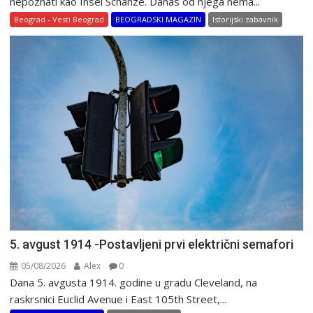
nepoznati kao Insel Schanze. Danas od njega nema...
Beograd - Vesti Beograd
BEOGRADSKI MAGAZIN
Istorijski zabavnik
5. avgust 1914 -Postavljeni prvi električni semafori
05/08/2026
Alex
0
Dana 5. avgusta 1914. godine u gradu Cleveland, na
raskrsnici Euclid Avenue i East 105th Street,...