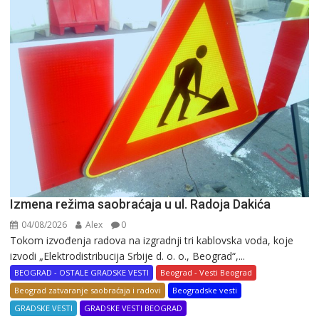
Izmena režima saobraćaja u ul. Radoja Dakića
04/08/2026
Alex
0
Tokom izvođenja radova na izgradnji tri kablovska voda, koje
izvodi „Elektrodistribucija Srbije d. o. o., Beograd“,...
BEOGRAD - OSTALE GRADSKE VESTI
Beograd - Vesti Beograd
Beograd zatvaranje saobraćaja i radovi
Beogradske vesti
GRADSKE VESTI
GRADSKE VESTI BEOGRAD