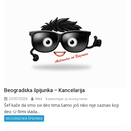
Beogradska špijunka – Kancelarija
23/07/2026
Alex
на
Коментари су искључени
Šef kaže da smo svi deo tima.Samo još niko nije saznao koji
Beogradska
deo. U firmi vlada...
špijunka
–
BEOGRADSKA ŠPIJUNKA
Kancelarija