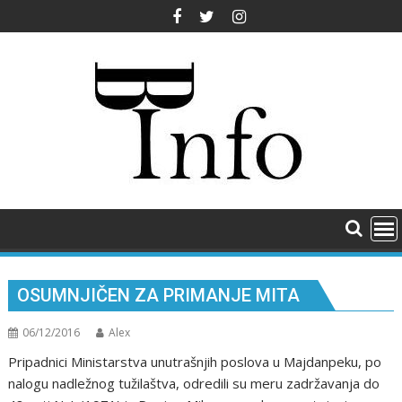
Skip
to
content
OSUMNJIČEN ZA PRIMANJE MITA
06/12/2016
Alex
Pripadnici Ministarstva unutrašnjih poslova u Majdanpeku, po
nalogu nadležnog tužilaštva, odredili su meru zadržavanja do