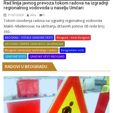
Rad linija javnog prevoza tokom radova na izgradnji
regionalnog vodovoda u naselju Umčari
31/07/2026
Alex
0
Tokom izvođenja radova na izgradnji regionalnog vodovoda
Makiš–Mladenovac na ukrštanju državnih puteva IIB reda broj
350...
BEOGRAD - OSTALE GRADSKE VESTI
Beograd - Vesti Beograd
BEOGRAD IZMENE GRADSKOG SAOBRAĆAJA
Beograd zatvaranje saobraćaja i radovi
Beogradske vesti
GRADSKE VESTI
GRADSKE VESTI BEOGRAD
RADOVI U BEOGRADU