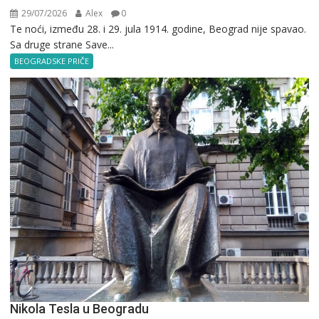
29/07/2026
Alex
0
Te noći, između 28. i 29. jula 1914. godine, Beograd nije spavao.
Sa druge strane Save...
BEOGRADSKE PRIČE
Nikola Tesla u Beogradu