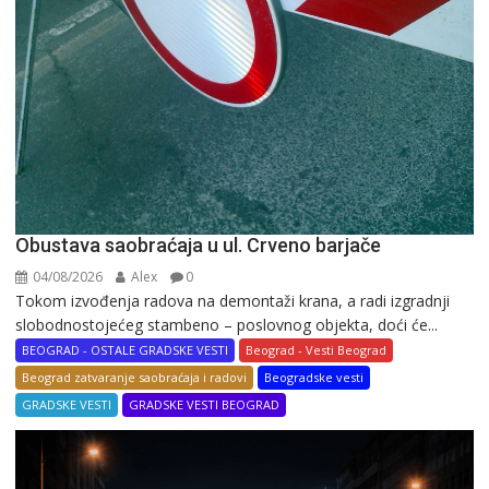
Obustava saobraćaja u ul. Crveno barjače
04/08/2026
Alex
0
Tokom izvođenja radova na demontaži krana, a radi izgradnji
slobodnostojećeg stambeno – poslovnog objekta, doći će...
BEOGRAD - OSTALE GRADSKE VESTI
Beograd - Vesti Beograd
Beograd zatvaranje saobraćaja i radovi
Beogradske vesti
GRADSKE VESTI
GRADSKE VESTI BEOGRAD