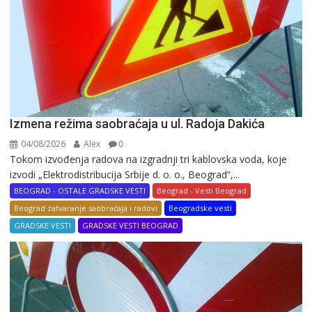
Izmena režima saobraćaja u ul. Radoja Dakića
04/08/2026
Alex
0
Tokom izvođenja radova na izgradnji tri kablovska voda, koje
izvodi „Elektrodistribucija Srbije d. o. o., Beograd“,...
BEOGRAD - OSTALE GRADSKE VESTI
Beograd - Vesti Beograd
Beograd zatvaranje saobraćaja i radovi
Beogradske vesti
GRADSKE VESTI
GRADSKE VESTI BEOGRAD