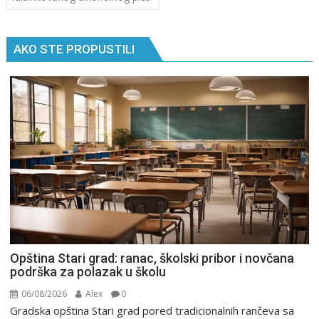
AKO STE PROPUSTILI
Opština Stari grad: ranac, školski pribor i novčana
podrška za polazak u školu
06/08/2026
Alex
0
Gradska opština Stari grad pored tradicionalnih rančeva sa