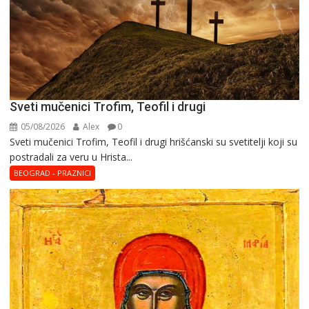
Sveti mučenici Trofim, Teofil i drugi
05/08/2026
Alex
0
Sveti mučenici Trofim, Teofil i drugi hrišćanski su svetitelji koji su
postradali za veru u Hrista...
BEOGRAD - PRAZNICI