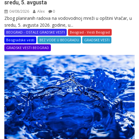
sredu, 5. avgusta
04/08/2026
Alex
0
Zbog planiranih radova na vodovodnoj mreži u opštini Vračar, u
sredu, 5. avgusta 2026. godine, u...
BEOGRAD - OSTALE GRADSKE VESTI
Beograd - Vesti Beograd
Beogradske vesti
BEZ VODE U BEOGRADU
GRADSKE VESTI
GRADSKE VESTI BEOGRAD