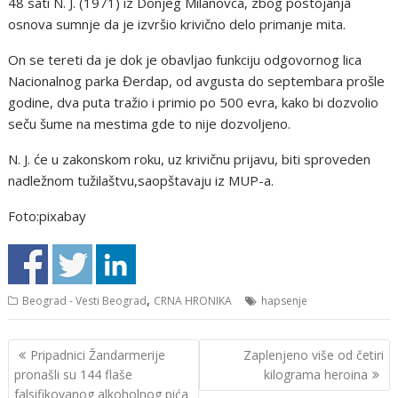
48 sati N. J. (1971) iz Donjeg Milanovca, zbog postojanja
osnova sumnje da je izvršio krivično delo primanje mita.
On se tereti da je dok je obavljao funkciju odgovornog lica
Nacionalnog parka Đerdap, od avgusta do septembara prošle
godine, dva puta tražio i primio po 500 evra, kako bi dozvolio
seču šume na mestima gde to nije dozvoljeno.
N. J. će u zakonskom roku, uz krivičnu prijavu, biti sproveden
nadležnom tužilaštvu,saopštavaju iz MUP-a.
Foto:pixabay
,
Beograd - Vesti Beograd
CRNA HRONIKA
hapsenje
Кретање
Pripadnici Žandarmerije
Zaplenjeno više od četiri
чланка
pronašli su 144 flaše
kilograma heroina
falsifikovanog alkoholnog pića