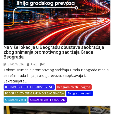
Na više lokacija u Beogradu obustava saobraćaja
zbog snimanja promotivnog sadržaja Grada
Beograda
31/07/2026
Alex
0
Tokom snimanja promotivnog sadržaja Grada Beograda menja
se režim rada linija javnog prevoza, saopštavaju iz
Sekretarijata...
BEOGRAD - OSTALE GRADSKE VESTI
Beograd - Vesti Beograd
BEOGRAD IZMENE GRADSKOG SAOBRAĆAJA
Beogradske vesti
GRADSKE VESTI
GRADSKE VESTI BEOGRAD