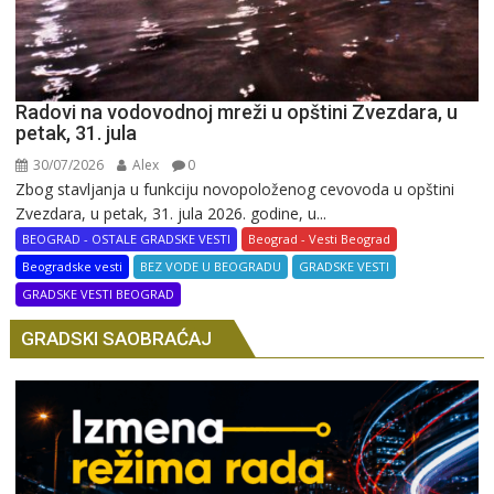
Radovi na vodovodnoj mreži u opštini Zvezdara, u
petak, 31. jula
30/07/2026
Alex
0
Zbog stavljanja u funkciju novopoloženog cevovoda u opštini
Zvezdara, u petak, 31. jula 2026. godine, u...
BEOGRAD - OSTALE GRADSKE VESTI
Beograd - Vesti Beograd
Beogradske vesti
BEZ VODE U BEOGRADU
GRADSKE VESTI
GRADSKE VESTI BEOGRAD
GRADSKI SAOBRAĆAJ