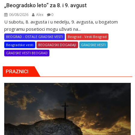
„Beogradsko leto“ za 8. i 9. avgust
06/08/2026
Alex
0
U subotu, 8. avgusta i u nedelju, 9. avgusta, u bogatom
programu posetioci mogu uživati na...
BEOGRAD - OSTALE GRADSKE VESTI
Beograd - Vesti Beograd
Beogradske vesti
BEOGRADSKI DOGAĐAJI
GRADSKE VESTI
GRADSKE VESTI BEOGRAD
PRAZNICI