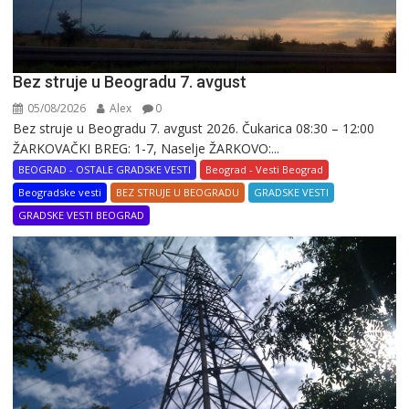
Bez struje u Beogradu 7. avgust
05/08/2026
Alex
0
Bez struje u Beogradu 7. avgust 2026. Čukarica 08:30 – 12:00
ŽARKOVAČKI BREG: 1-7, Naselje ŽARKOVO:...
BEOGRAD - OSTALE GRADSKE VESTI
Beograd - Vesti Beograd
Beogradske vesti
BEZ STRUJE U BEOGRADU
GRADSKE VESTI
GRADSKE VESTI BEOGRAD