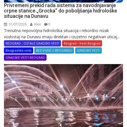
Privremeni prekid rada sistema za navodnjavanje
crpne stanice „Grocka” do poboljšanja hidrološke
situacije na Dunavu
31/07/2026
Alex
0
Trenutna nepovoljna hidrološka situacija i rekordno nizak
vodostaj na Dunavu imaju direktan i izuzetno negativan uticaj...
BEOGRAD - OSTALE GRADSKE VESTI
Beograd - Vesti Beograd
Beogradske vesti
BEZ VODE U BEOGRADU
GRADSKE VESTI
GRADSKE VESTI BEOGRAD