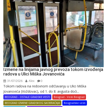
Izmene na linijama javnog prevoza tokom izvođenja
radova u Ulici Miška Jovanovića
31/07/2026
Alex
0
Tokom radova na redovnom održavanju u Ulici Miška
Jovanovića (Voždovac), od 1. do 8. avgusta doći...
BEOGRAD - OSTALE GRADSKE VESTI
Beograd - Vesti Beograd
BEOGRAD IZMENE GRADSKOG SAOBRAĆAJA
Beogradske vesti