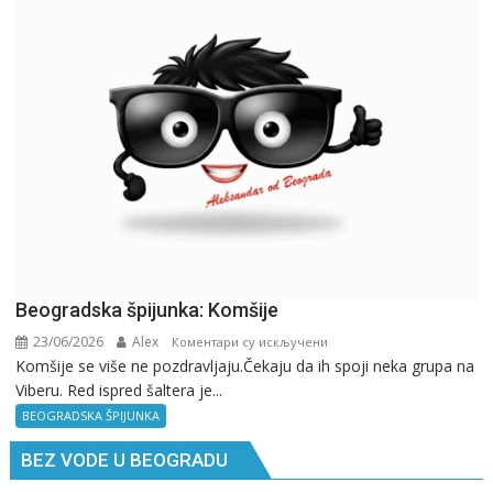
gde
si,
pitaj
GPS.
Beogradska špijunka: Komšije
23/06/2026
Alex
на
Коментари су искључени
Komšije se više ne pozdravljaju.Čekaju da ih spoji neka grupa na
Beogradska
Viberu. Red ispred šaltera je...
špijunka:
Komšije
BEOGRADSKA ŠPIJUNKA
BEZ VODE U BEOGRADU