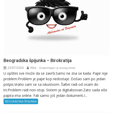
Beogradska špijunka – Birokratija
23/07/2026
Alex
на
Коментари су искључени
U opštini sve može da se završi.Samo ne zna se kada. Papir nije
Beogradska
problem.Problem je papir koji nedostaje. Došao sam po jedan
špijunka
potpis.Vratio sam se sa iskustvom. Šalter radi od osam do
–
tri.Problem radi non-stop. Sistem je digitalizovan.Zato sada više
Birokratija
papira ima online. Fali samo još jedan dokument.I...
BEOGRADSKA ŠPIJUNKA