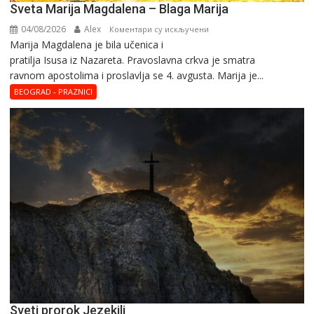
Sveta Marija Magdalena – Blaga Marija
04/08/2026
Alex
на
Коментари су искључени
Marija Magdalena je bila učenica i
Sveta
pratilja Isusa iz Nazareta. Pravoslavna crkva je smatra
Marija
ravnom apostolima i proslavlja se 4. avgusta. Marija je...
Magdalena
–
BEOGRAD - PRAZNICI
Blaga
Marija
Sveti prorok Jezekilj