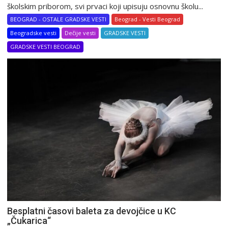
školskim priborom, svi prvaci koji upisuju osnovnu školu...
BEOGRAD - OSTALE GRADSKE VESTI
Beograd - Vesti Beograd
Beogradske vesti
Dečije vesti
GRADSKE VESTI
GRADSKE VESTI BEOGRAD
Besplatni časovi baleta za devojčice u KC
„Čukarica“