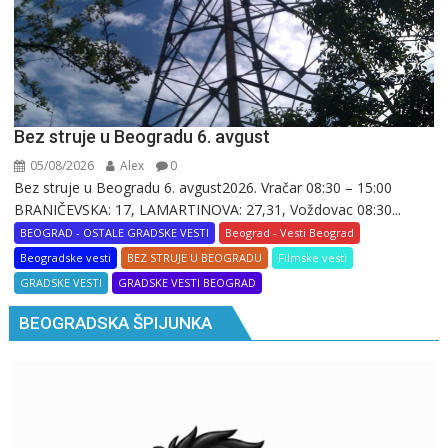
Bez struje u Beogradu 6. avgust
05/08/2026
Alex
0
Bez struje u Beogradu 6. avgust2026. Vračar 08:30 – 15:00
BRANIČEVSKA: 17, LAMARTINOVA: 27,31, Voždovac 08:30...
BEOGRAD - OSTALE GRADSKE VESTI
Beograd - Vesti Beograd
Beogradske vesti
BEZ STRUJE U BEOGRADU
Filmske vesti
GRADSKE VESTI
GRADSKE VESTI BEOGRAD
BEOGRADSKA ŠPIJUNKA