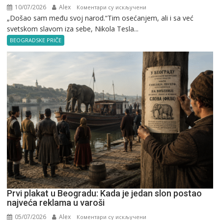
10/07/2026
Alex
на
Коментари су искључени
„Došao sam među svoj narod.“Tim osećanjem, ali i sa već
Nikola
svetskom slavom iza sebe, Nikola Tesla...
Tesla
u
BEOGRADSKE PRIČE
Beogradu
Prvi plakat u Beogradu: Kada je jedan slon postao
najveća reklama u varoši
05/07/2026
Alex
на
Коментари су искључени