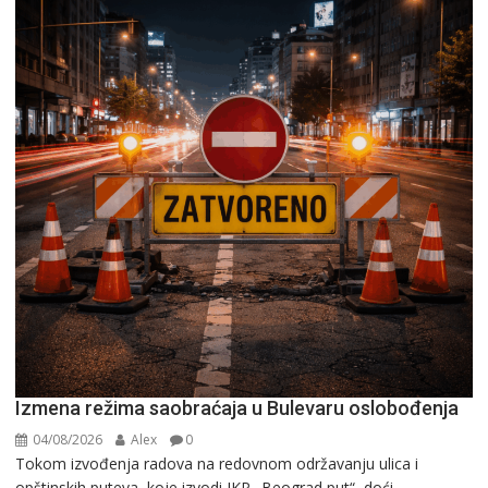
Izmena režima saobraćaja u Bulevaru oslobođenja
04/08/2026
Alex
0
Tokom izvođenja radova na redovnom održavanju ulica i
opštinskih puteva, koje izvodi JKP „Beograd put“, doći...