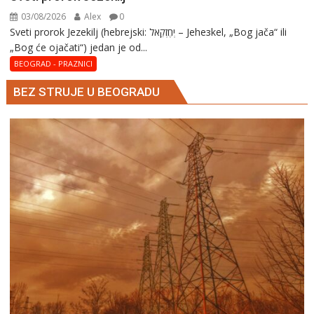
03/08/2026
Alex
0
Sveti prorok Jezekilj (hebrejski: יְחֶזְקֵאל – Jehезkel, „Bog jača“ ili
„Bog će ojačati“) jedan je od...
BEOGRAD - PRAZNICI
BEZ STRUJE U BEOGRADU