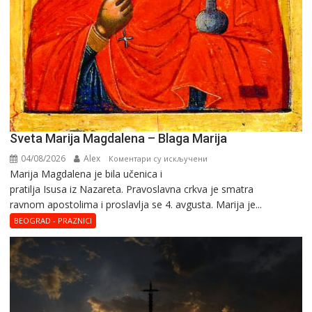
Sveta Marija Magdalena – Blaga Marija
04/08/2026
Alex
на
Коментари су искључени
Marija Magdalena je bila učenica i
Sveta
pratilja Isusa iz Nazareta. Pravoslavna crkva je smatra
Marija
ravnom apostolima i proslavlja se 4. avgusta. Marija je...
Magdalena
–
BEOGRAD - PRAZNICI
Blaga
Marija