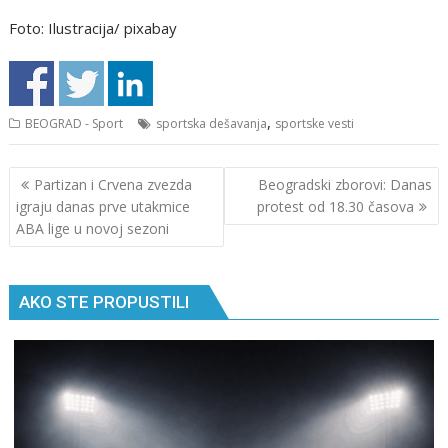
Foto: Ilustracija/ pixabay
,
BEOGRAD - Sport
sportska dešavanja
sportske vesti
Кретање
Partizan i Crvena zvezda
Beogradski zborovi: Danas
чланка
igraju danas prve utakmice
protest od 18.30 časova
ABA lige u novoj sezoni
AKO STE PROPUSTILI