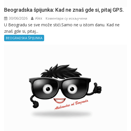
Beogradska špijunka: Kad ne znaš gde si, pitaj GPS.
30/06/2026
Alex
на
Коментари су искључени
U Beogradu se sve može stići.Samo ne u istom danu. Kad ne
Beogradska
znaš gde si, pitaj...
špijunka:
Kad
BEOGRADSKA ŠPIJUNKA
ne
znaš
gde
si,
pitaj
GPS.