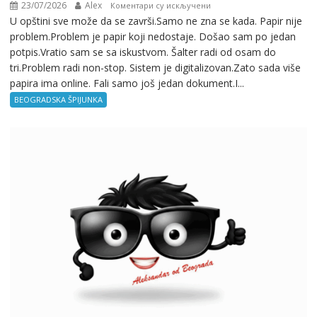
23/07/2026
Alex
на
Коментари су искључени
U opštini sve može da se završi.Samo ne zna se kada. Papir nije
Beogradska
problem.Problem je papir koji nedostaje. Došao sam po jedan
špijunka
potpis.Vratio sam se sa iskustvom. Šalter radi od osam do
–
tri.Problem radi non-stop. Sistem je digitalizovan.Zato sada više
Birokratija
papira ima online. Fali samo još jedan dokument.I...
BEOGRADSKA ŠPIJUNKA