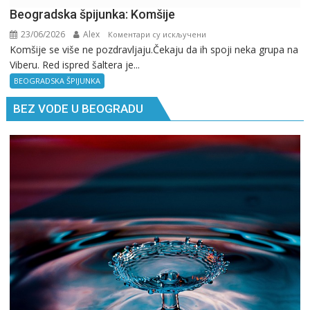
Beogradska špijunka: Komšije
23/06/2026
Alex
на
Коментари су искључени
Komšije se više ne pozdravljaju.Čekaju da ih spoji neka grupa na
Beogradska
Viberu. Red ispred šaltera je...
špijunka:
Komšije
BEOGRADSKA ŠPIJUNKA
BEZ VODE U BEOGRADU