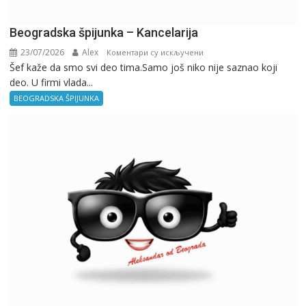
Beogradska špijunka – Kancelarija
23/07/2026
Alex
на
Коментари су искључени
Šef kaže da smo svi deo tima.Samo još niko nije saznao koji
Beogradska
deo. U firmi vlada...
špijunka
–
BEOGRADSKA ŠPIJUNKA
Kancelarija