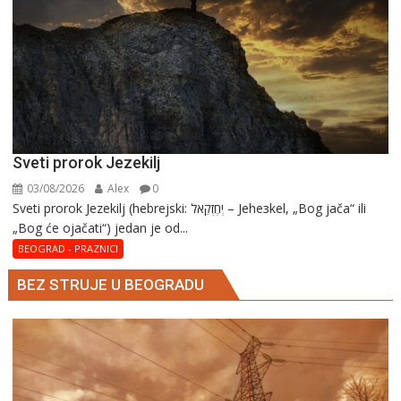
Sveti prorok Jezekilj
03/08/2026
Alex
0
Sveti prorok Jezekilj (hebrejski: יְחֶזְקֵאל – Jehезkel, „Bog jača“ ili
„Bog će ojačati“) jedan je od...
BEOGRAD - PRAZNICI
BEZ STRUJE U BEOGRADU