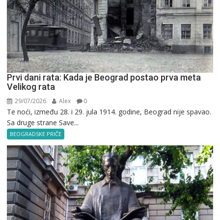
Prvi dani rata: Kada je Beograd postao prva meta
Velikog rata
29/07/2026
Alex
0
Te noći, između 28. i 29. jula 1914. godine, Beograd nije spavao.
Sa druge strane Save...
BEOGRADSKE PRIČE