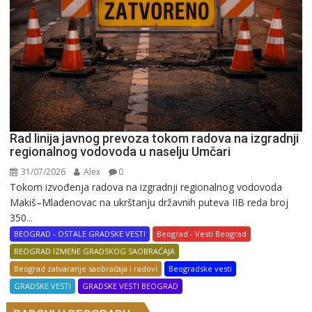
Rad linija javnog prevoza tokom radova na izgradnji
regionalnog vodovoda u naselju Umčari
31/07/2026
Alex
0
Tokom izvođenja radova na izgradnji regionalnog vodovoda
Makiš–Mladenovac na ukrštanju državnih puteva IIB reda broj
350...
BEOGRAD - OSTALE GRADSKE VESTI
Beograd - Vesti Beograd
BEOGRAD IZMENE GRADSKOG SAOBRAĆAJA
Beograd zatvaranje saobraćaja i radovi
Beogradske vesti
GRADSKE VESTI
GRADSKE VESTI BEOGRAD