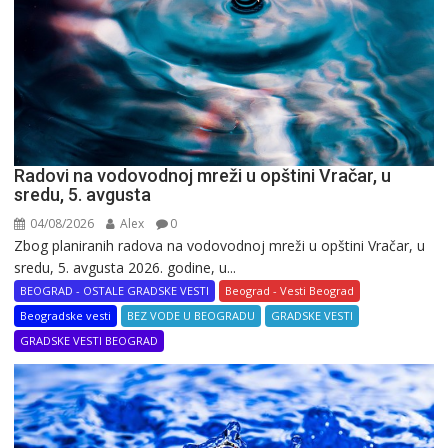
Radovi na vodovodnoj mreži u opštini Vračar, u
sredu, 5. avgusta
04/08/2026
Alex
0
Zbog planiranih radova na vodovodnoj mreži u opštini Vračar, u
sredu, 5. avgusta 2026. godine, u...
BEOGRAD - OSTALE GRADSKE VESTI
Beograd - Vesti Beograd
Beogradske vesti
BEZ VODE U BEOGRADU
GRADSKE VESTI
GRADSKE VESTI BEOGRAD