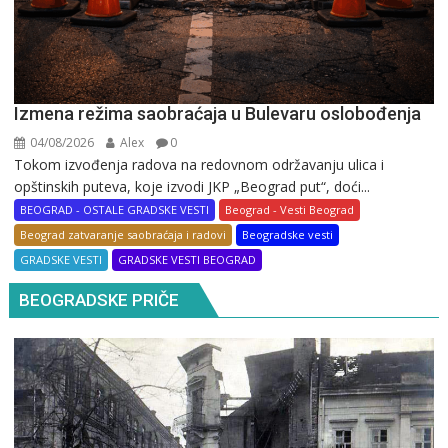
Izmena režima saobraćaja u Bulevaru oslobođenja
04/08/2026
Alex
0
Tokom izvođenja radova na redovnom održavanju ulica i
opštinskih puteva, koje izvodi JKP „Beograd put“, doći...
BEOGRAD - OSTALE GRADSKE VESTI
Beograd - Vesti Beograd
Beograd zatvaranje saobraćaja i radovi
Beogradske vesti
GRADSKE VESTI
GRADSKE VESTI BEOGRAD
BEOGRADSKE PRIČE