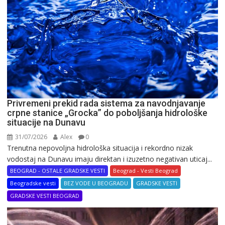
Privremeni prekid rada sistema za navodnjavanje
crpne stanice „Grocka” do poboljšanja hidrološke
situacije na Dunavu
31/07/2026
Alex
0
Trenutna nepovoljna hidrološka situacija i rekordno nizak
vodostaj na Dunavu imaju direktan i izuzetno negativan uticaj...
BEOGRAD - OSTALE GRADSKE VESTI
Beograd - Vesti Beograd
Beogradske vesti
BEZ VODE U BEOGRADU
GRADSKE VESTI
GRADSKE VESTI BEOGRAD