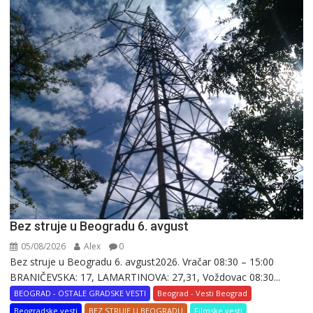
Bez struje u Beogradu 6. avgust
05/08/2026
Alex
0
Bez struje u Beogradu 6. avgust2026. Vračar 08:30 – 15:00
BRANIČEVSKA: 17, LAMARTINOVA: 27,31, Voždovac 08:30...
BEOGRAD - OSTALE GRADSKE VESTI
Beograd - Vesti Beograd
Beogradske vesti
BEZ STRUJE U BEOGRADU
Filmske vesti