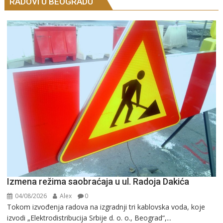
RADOVI U BEOGRADU
Izmena režima saobraćaja u ul. Radoja Dakića
04/08/2026
Alex
0
Tokom izvođenja radova na izgradnji tri kablovska voda, koje
izvodi „Elektrodistribucija Srbije d. o. o., Beograd“,...