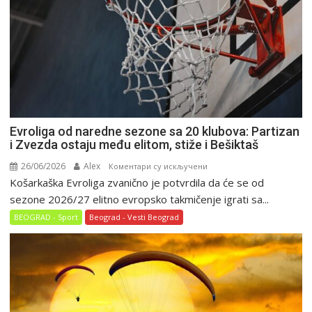
pesma
iz
Srbije
Evroliga od naredne sezone sa 20 klubova: Partizan
i Zvezda ostaju među elitom, stiže i Bešiktaš
26/06/2026
Alex
на
Коментари су искључени
Košarkaška Evroliga zvanično je potvrdila da će se od
Evroliga
od
sezone 2026/27 elitno evropsko takmičenje igrati sa...
naredne
BEOGRAD - Sport
Beograd - Vesti Beograd
sezone
sa
20
klubova:
Partizan
i