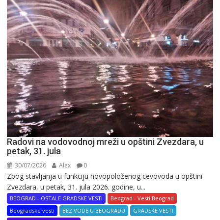
Radovi na vodovodnoj mreži u opštini Zvezdara, u
petak, 31. jula
30/07/2026
Alex
0
Zbog stavljanja u funkciju novopoloženog cevovoda u opštini
Zvezdara, u petak, 31. jula 2026. godine, u...
BEOGRAD - OSTALE GRADSKE VESTI
Beograd - Vesti Beograd
Beogradske vesti
BEZ VODE U BEOGRADU
GRADSKE VESTI