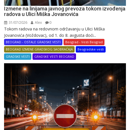
Izmene na linijama javnog prevoza tokom izvođenja
radova u Ulici Miška Jovanovića
31/07/2026
Alex
0
Tokom radova na redovnom održavanju u Ulici Miška
Jovanovića (Voždovac), od 1. do 8. avgusta doći...
BEOGRAD - OSTALE GRADSKE VESTI
Beograd - Vesti Beograd
BEOGRAD IZMENE GRADSKOG SAOBRAĆAJA
Beogradske vesti
GRADSKE VESTI
GRADSKE VESTI BEOGRAD