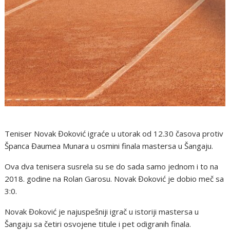
Teniser Novak Đoković igraće u utorak od 12.30 časova protiv
Španca Đaumea Munara u osmini finala mastersa u Šangaju.
Ova dva tenisera susrela su se do sada samo jednom i to na
2018. godine na Rolan Garosu. Novak Đoković je dobio meč sa
3:0.
Novak Đoković je najuspešniji igrač u istoriji mastersa u
Šangaju sa četiri osvojene titule i pet odigranih finala.