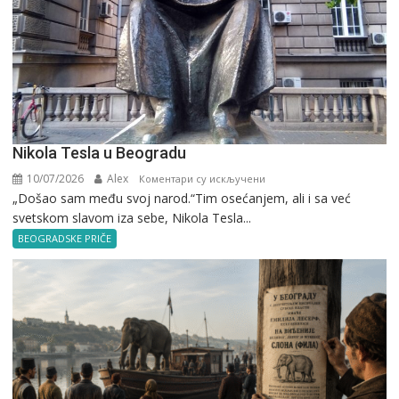
Nikola Tesla u Beogradu
10/07/2026
Alex
на
Коментари су искључени
„Došao sam među svoj narod.“Tim osećanjem, ali i sa već
Nikola
svetskom slavom iza sebe, Nikola Tesla...
Tesla
u
BEOGRADSKE PRIČE
Beogradu