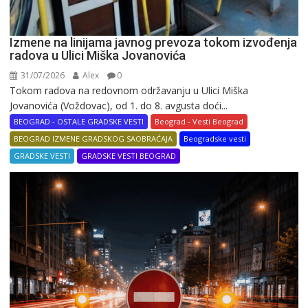
Izmene na linijama javnog prevoza tokom izvođenja
radova u Ulici Miška Jovanovića
31/07/2026
Alex
0
Tokom radova na redovnom održavanju u Ulici Miška
Jovanovića (Voždovac), od 1. do 8. avgusta doći...
BEOGRAD - OSTALE GRADSKE VESTI
Beograd - Vesti Beograd
BEOGRAD IZMENE GRADSKOG SAOBRAĆAJA
Beogradske vesti
GRADSKE VESTI
GRADSKE VESTI BEOGRAD