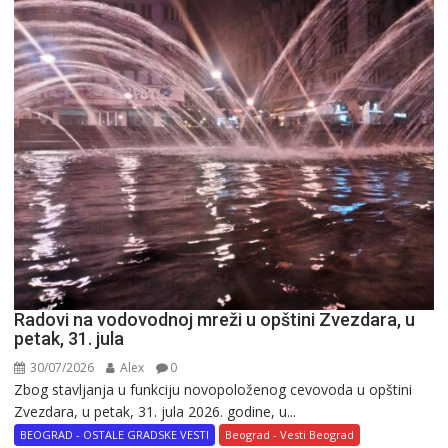
Radovi na vodovodnoj mreži u opštini Zvezdara, u
petak, 31. jula
30/07/2026
Alex
0
Zbog stavljanja u funkciju novopoloženog cevovoda u opštini
Zvezdara, u petak, 31. jula 2026. godine, u...
BEOGRAD - OSTALE GRADSKE VESTI
Beograd - Vesti Beograd