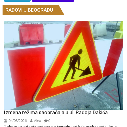
RADOVI U BEOGRADU
Izmena režima saobraćaja u ul. Radoja Dakića
04/08/2026
Alex
0
Tokom izvođenja radova na izgradnji tri kablovska voda, koje