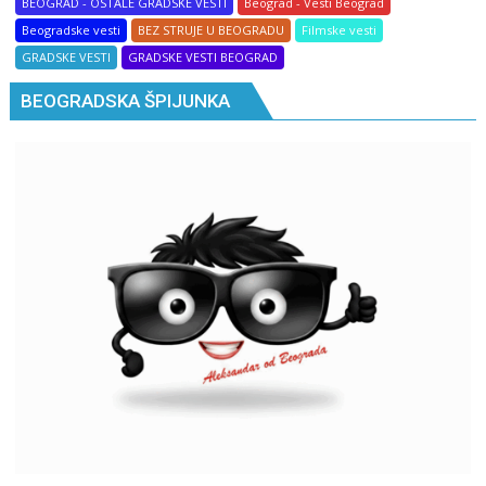
BEOGRAD - OSTALE GRADSKE VESTI
Beograd - Vesti Beograd
Beogradske vesti
BEZ STRUJE U BEOGRADU
Filmske vesti
GRADSKE VESTI
GRADSKE VESTI BEOGRAD
BEOGRADSKA ŠPIJUNKA