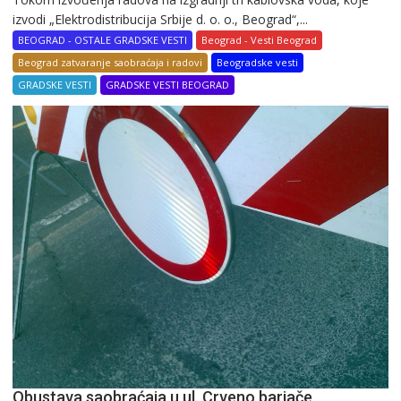
izvodi „Elektrodistribucija Srbije d. o. o., Beograd“,...
BEOGRAD - OSTALE GRADSKE VESTI
Beograd - Vesti Beograd
Beograd zatvaranje saobraćaja i radovi
Beogradske vesti
GRADSKE VESTI
GRADSKE VESTI BEOGRAD
Obustava saobraćaja u ul. Crveno barjače