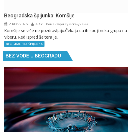
Beogradska špijunka: Komšije
23/06/2026
Alex
на
Коментари су искључени
Komšije se više ne pozdravljaju.Čekaju da ih spoji neka grupa na
Beogradska
Viberu. Red ispred šaltera je...
špijunka:
Komšije
BEOGRADSKA ŠPIJUNKA
BEZ VODE U BEOGRADU