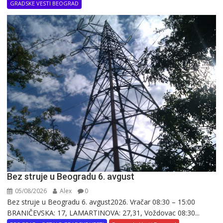
GRADSKE VESTI BEOGRAD
Bez struje u Beogradu 6. avgust
05/08/2026
Alex
0
Bez struje u Beogradu 6. avgust2026. Vračar 08:30 – 15:00
BRANIČEVSKA: 17, LAMARTINOVA: 27,31, Voždovac 08:30...