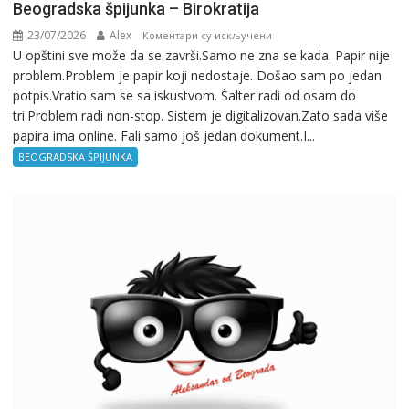
Beogradska špijunka – Birokratija
23/07/2026
Alex
на
Коментари су искључени
U opštini sve može da se završi.Samo ne zna se kada. Papir nije
Beogradska
problem.Problem je papir koji nedostaje. Došao sam po jedan
špijunka
potpis.Vratio sam se sa iskustvom. Šalter radi od osam do
–
tri.Problem radi non-stop. Sistem je digitalizovan.Zato sada više
Birokratija
papira ima online. Fali samo još jedan dokument.I...
BEOGRADSKA ŠPIJUNKA