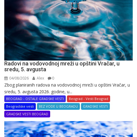
Radovi na vodovodnoj mreži u opštini Vračar, u
sredu, 5. avgusta
04/08/2026
Alex
0
Zbog planiranih radova na vodovodnoj mreži u opštini Vračar, u
sredu, 5. avgusta 2026. godine, u...
BEOGRAD - OSTALE GRADSKE VESTI
Beograd - Vesti Beograd
Beogradske vesti
BEZ VODE U BEOGRADU
GRADSKE VESTI
GRADSKE VESTI BEOGRAD