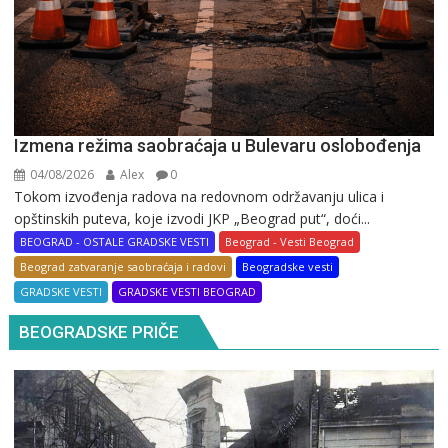
Izmena režima saobraćaja u Bulevaru oslobođenja
04/08/2026
Alex
0
Tokom izvođenja radova na redovnom održavanju ulica i
opštinskih puteva, koje izvodi JKP „Beograd put“, doći...
BEOGRAD - OSTALE GRADSKE VESTI
Beograd - Vesti Beograd
Beograd zatvaranje saobraćaja i radovi
Beogradske vesti
GRADSKE VESTI
GRADSKE VESTI BEOGRAD
BEOGRADSKE PRIČE