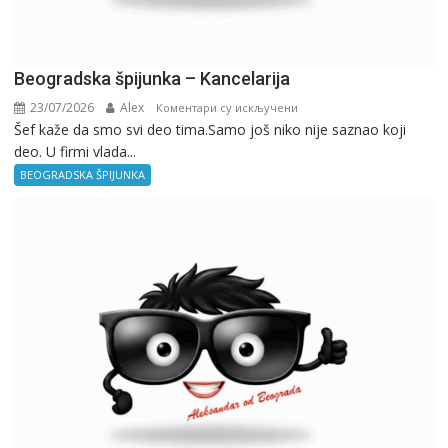
Beogradska špijunka – Kancelarija
23/07/2026
Alex
на
Коментари су искључени
Šef kaže da smo svi deo tima.Samo još niko nije saznao koji
Beogradska
deo. U firmi vlada...
špijunka
–
BEOGRADSKA ŠPIJUNKA
Kancelarija