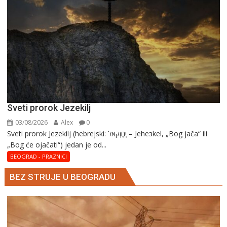
Sveti prorok Jezekilj
03/08/2026
Alex
0
Sveti prorok Jezekilj (hebrejski: יְחֶזְקֵאל – Jehезkel, „Bog jača“ ili
„Bog će ojačati“) jedan je od...
BEOGRAD - PRAZNICI
BEZ STRUJE U BEOGRADU