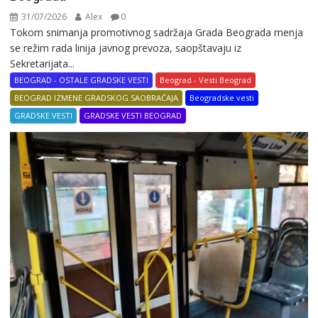
31/07/2026
Alex
0
Tokom snimanja promotivnog sadržaja Grada Beograda menja
se režim rada linija javnog prevoza, saopštavaju iz
Sekretarijata...
BEOGRAD - OSTALE GRADSKE VESTI
Beograd - Vesti Beograd
BEOGRAD IZMENE GRADSKOG SAOBRAĆAJA
Beogradske vesti
GRADSKE VESTI
GRADSKE VESTI BEOGRAD