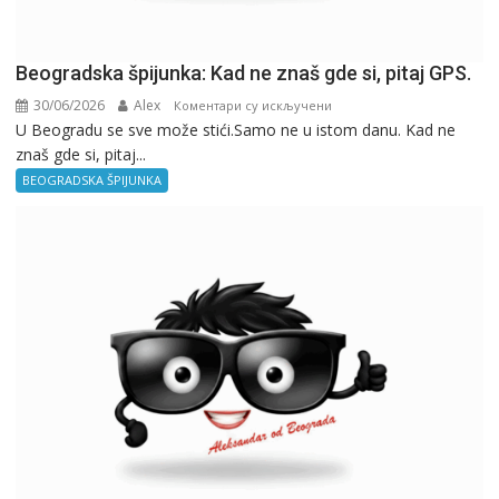
Beogradska špijunka: Kad ne znaš gde si, pitaj GPS.
30/06/2026
Alex
на
Коментари су искључени
U Beogradu se sve može stići.Samo ne u istom danu. Kad ne
Beogradska
znaš gde si, pitaj...
špijunka:
Kad
BEOGRADSKA ŠPIJUNKA
ne
znaš
gde
si,
pitaj
GPS.