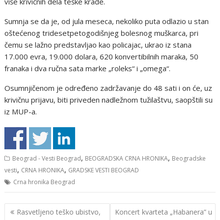
više krivičnih dela teške krađe.
Sumnja se da je, od jula meseca, nekoliko puta odlazio u stan
oštećenog tridesetpetogodišnjeg bolesnog muškarca, pri
čemu se lažno predstavljao kao policajac, ukrao iz stana
17.000 evra, 19.000 dolara, 620 konvertibilnih maraka, 50
franaka i dva ručna sata marke „roleks“ i „omega“.
Osumnjičenom je određeno zadržavanje do 48 sati i on će, uz
krivičnu prijavu, biti priveden nadležnom tužilaštvu, saopštili su
iz MUP-a.
,
,
Beograd - Vesti Beograd
BEOGRADSKA CRNA HRONIKA
Beogradske
,
,
vesti
CRNA HRONIKA
GRADSKE VESTI BEOGRAD
Crna hronika Beograd
Кретање
Rasvetljeno teško ubistvo,
Koncert kvarteta „Habanera” u