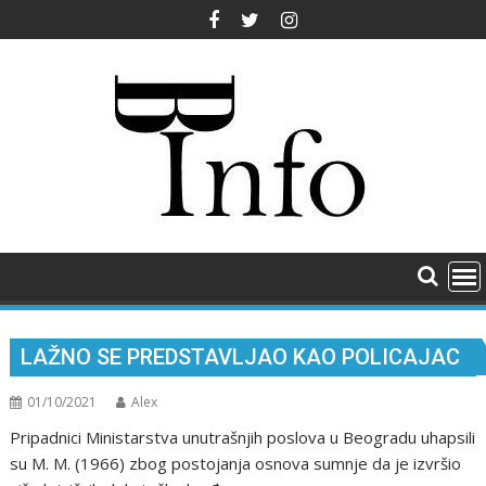
Skip
to
content
LAŽNO SE PREDSTAVLJAO KAO POLICAJAC
01/10/2021
Alex
Pripadnici Ministarstva unutrašnjih poslova u Beogradu uhapsili
su M. M. (1966) zbog postojanja osnova sumnje da je izvršio