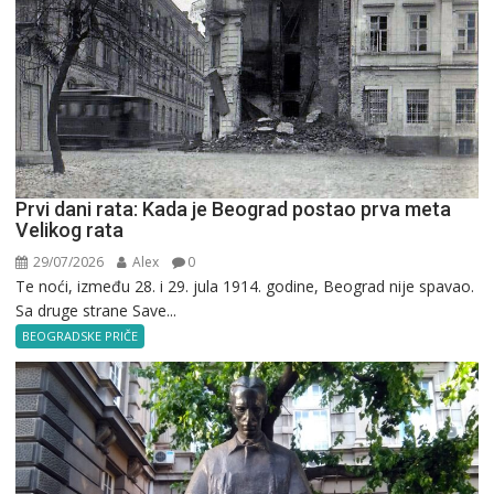
Prvi dani rata: Kada je Beograd postao prva meta
Velikog rata
29/07/2026
Alex
0
Te noći, između 28. i 29. jula 1914. godine, Beograd nije spavao.
Sa druge strane Save...
BEOGRADSKE PRIČE