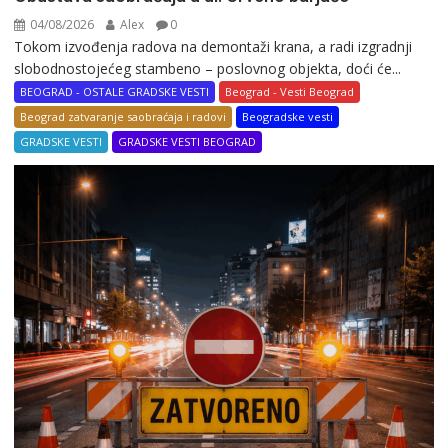
04/08/2026
Alex
0
Tokom izvođenja radova na demontaži krana, a radi izgradnji
slobodnostojećeg stambeno – poslovnog objekta, doći će...
BEOGRAD - OSTALE GRADSKE VESTI
Beograd - Vesti Beograd
Beograd zatvaranje saobraćaja i radovi
Beogradske vesti
GRADSKE VESTI
GRADSKE VESTI BEOGRAD