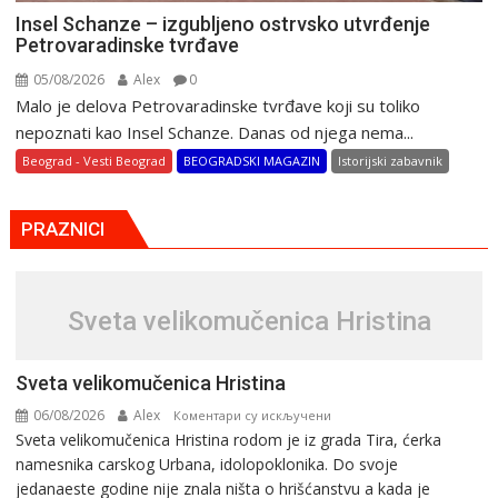
Insel Schanze – izgubljeno ostrvsko utvrđenje
Petrovaradinske tvrđave
05/08/2026
Alex
0
Malo je delova Petrovaradinske tvrđave koji su toliko
nepoznati kao Insel Schanze. Danas od njega nema...
Beograd - Vesti Beograd
BEOGRADSKI MAGAZIN
Istorijski zabavnik
PRAZNICI
Svеta vеlikоmučеnica Hristina
Svеta vеlikоmučеnica Hristina
06/08/2026
Alex
на
Коментари су искључени
Svеta vеlikоmučеnica Hristina rodom je iz grada Tira, ćerka
Svеta
namesnika carskog Urbana, idolopoklonika. Dо svоје
vеlikоmučеnica
јеdanaеstе gоdinе nije znala ništa o hrišćanstvu a kada je
Hristina