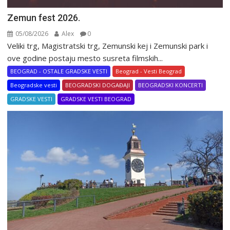
Zemun fest 2026.
05/08/2026
Alex
0
Veliki trg, Magistratski trg, Zemunski kej i Zemunski park i
ove godine postaju mesto susreta filmskih...
BEOGRAD - OSTALE GRADSKE VESTI
Beograd - Vesti Beograd
Beogradske vesti
BEOGRADSKI DOGAĐAJI
BEOGRADSKI KONCERTI
GRADSKE VESTI
GRADSKE VESTI BEOGRAD