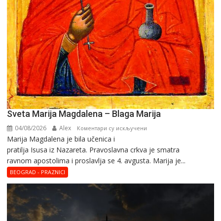
Sveta Marija Magdalena – Blaga Marija
04/08/2026
Alex
на
Коментари су искључени
Marija Magdalena je bila učenica i
Sveta
pratilja Isusa iz Nazareta. Pravoslavna crkva je smatra
Marija
ravnom apostolima i proslavlja se 4. avgusta. Marija je...
Magdalena
–
BEOGRAD - PRAZNICI
Blaga
Marija