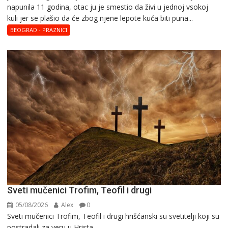
napunila 11 gоdina, otac ju je smestio da živi u jednoj vsokoj
kuli jer se plašio da će zbog njene lepote kuća biti puna...
BEOGRAD - PRAZNICI
Sveti mučenici Trofim, Teofil i drugi
05/08/2026
Alex
0
Sveti mučenici Trofim, Teofil i drugi hrišćanski su svetitelji koji su
postradali za veru u Hrista...