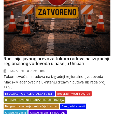
Rad linija javnog prevoza tokom radova na izgradnji
regionalnog vodovoda u naselju Umčari
31/07/2026
Alex
0
Tokom izvođenja radova na izgradnji regionalnog vodovoda
Makiš–Mladenovac na ukrštanju državnih puteva IIB reda broj
350...
BEOGRAD - OSTALE GRADSKE VESTI
Beograd - Vesti Beograd
BEOGRAD IZMENE GRADSKOG SAOBRAĆAJA
Beograd zatvaranje saobraćaja i radovi
Beogradske vesti
GRADSKE VESTI
GRADSKE VESTI BEOGRAD