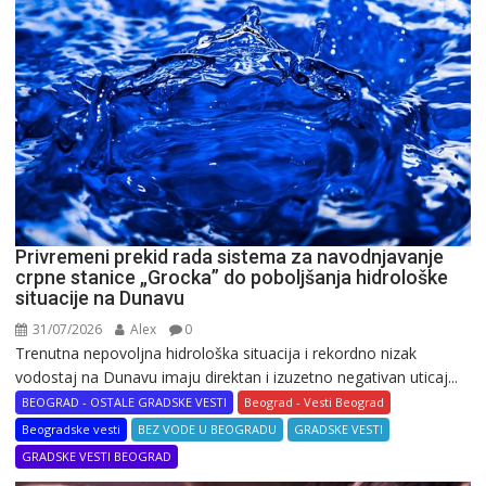
Privremeni prekid rada sistema za navodnjavanje
crpne stanice „Grocka” do poboljšanja hidrološke
situacije na Dunavu
31/07/2026
Alex
0
Trenutna nepovoljna hidrološka situacija i rekordno nizak
vodostaj na Dunavu imaju direktan i izuzetno negativan uticaj...
BEOGRAD - OSTALE GRADSKE VESTI
Beograd - Vesti Beograd
Beogradske vesti
BEZ VODE U BEOGRADU
GRADSKE VESTI
GRADSKE VESTI BEOGRAD