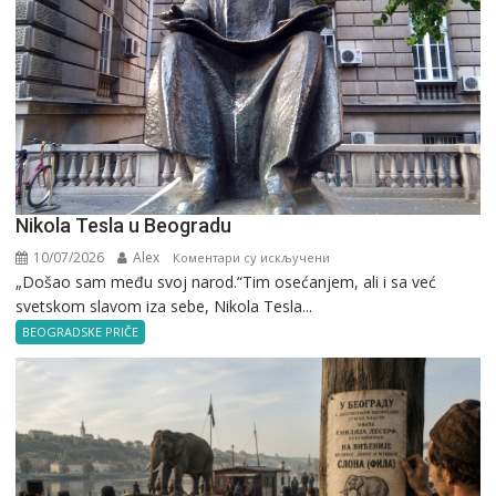
Nikola Tesla u Beogradu
10/07/2026
Alex
на
Коментари су искључени
„Došao sam među svoj narod.“Tim osećanjem, ali i sa već
Nikola
svetskom slavom iza sebe, Nikola Tesla...
Tesla
u
BEOGRADSKE PRIČE
Beogradu