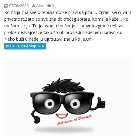
07/08/2026
Alex
0
Komšija zna sve o tebi.Samo se pravi da pita. U zgradi svi čuvaju
privatnost.Zato se sve zna do trećeg sprata. Komšija kaže: „Ne
mešam se ja.“To je uvod u mešanje. Upravnik zgrade rešava
probleme.Najčešće tako što ih prosledi sledećem upravniku.
Neko buši u nedelju ujutru.Svi znaju ko je.On...
BEOGRADSKA ŠPIJUNKA