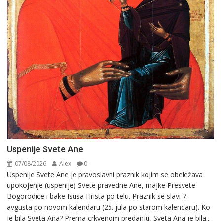
Uspenije Svete Ane
07/08/2026
Alex
0
Uspenije Svete Ane je pravoslavni praznik kojim se obeležava
upokojenje (uspenije) Svete pravedne Ane, majke Presvete
Bogorodice i bake Isusa Hrista po telu. Praznik se slavi 7.
avgusta po novom kalendaru (25. jula po starom kalendaru). Ko
je bila Sveta Ana? Prema crkvenom predanju, Sveta Ana je bila...