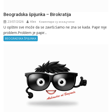
Beogradska špijunka – Birokratija
23/07/2026
Alex
на
Коментари су искључени
U opštini sve može da se završi.Samo ne zna se kada. Papir nije
Beogradska
problem.Problem je papir...
špijunka
–
BEOGRADSKA ŠPIJUNKA
Birokratija