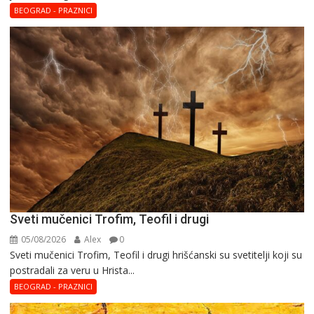
BEOGRAD - PRAZNICI
Sveti mučenici Trofim, Teofil i drugi
05/08/2026
Alex
0
Sveti mučenici Trofim, Teofil i drugi hrišćanski su svetitelji koji su
postradali za veru u Hrista...
BEOGRAD - PRAZNICI