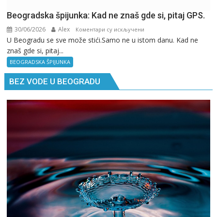
Beogradska špijunka: Kad ne znaš gde si, pitaj GPS.
30/06/2026
Alex
на
Коментари су искључени
U Beogradu se sve može stići.Samo ne u istom danu. Kad ne
Beogradska
znaš gde si, pitaj...
špijunka:
Kad
BEOGRADSKA ŠPIJUNKA
ne
BEZ VODE U BEOGRADU
znaš
gde
si,
pitaj
GPS.