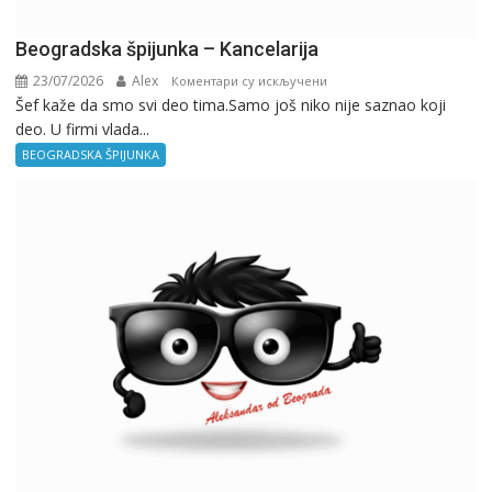
Beogradska špijunka – Kancelarija
23/07/2026
Alex
на
Коментари су искључени
Šef kaže da smo svi deo tima.Samo još niko nije saznao koji
Beogradska
deo. U firmi vlada...
špijunka
–
BEOGRADSKA ŠPIJUNKA
Kancelarija