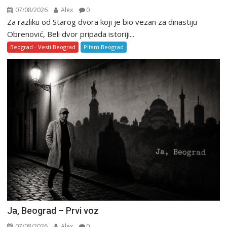
07/08/2026
Alex
0
Za razliku od Starog dvora koji je bio vezan za dinastiju
Obrenović, Beli dvor pripada istoriji...
Beograd - Vesti Beograd
Pitam Beograd
Ja, Beograd – Prvi voz
07/08/2026
Alex
0