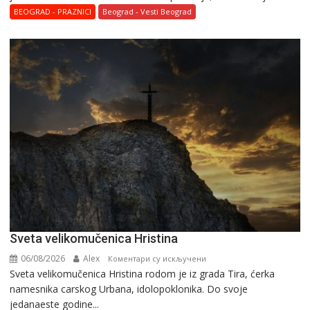
BEOGRAD - PRAZNICI
Beograd - Vesti Beograd
Svеta vеlikоmučеnica Hristina
06/08/2026
Alex
на
Коментари су искључени
Svеta vеlikоmučеnica Hristina rodom je iz grada Tira, ćerka
Svеta
namesnika carskog Urbana, idolopoklonika. Dо svоје
vеlikоmučеnica
јеdanaеstе gоdinе...
Hristina