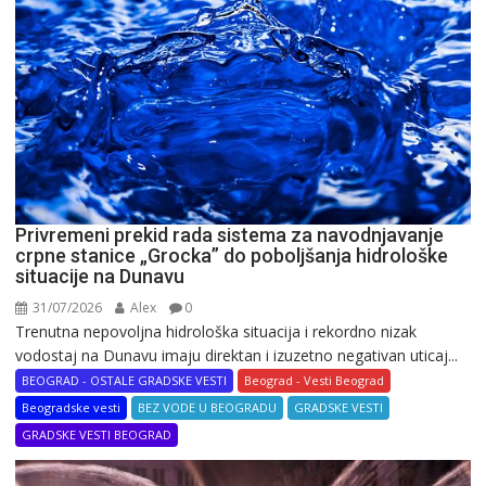
Privremeni prekid rada sistema za navodnjavanje
crpne stanice „Grocka” do poboljšanja hidrološke
situacije na Dunavu
31/07/2026
Alex
0
Trenutna nepovoljna hidrološka situacija i rekordno nizak
vodostaj na Dunavu imaju direktan i izuzetno negativan uticaj...
BEOGRAD - OSTALE GRADSKE VESTI
Beograd - Vesti Beograd
Beogradske vesti
BEZ VODE U BEOGRADU
GRADSKE VESTI
GRADSKE VESTI BEOGRAD