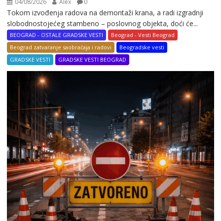
04/08/2026
Alex
0
Tokom izvođenja radova na demontaži krana, a radi izgradnji
slobodnostojećeg stambeno – poslovnog objekta, doći će...
BEOGRAD - OSTALE GRADSKE VESTI
Beograd - Vesti Beograd
Beograd zatvaranje saobraćaja i radovi
Beogradske vesti
GRADSKE VESTI
GRADSKE VESTI BEOGRAD