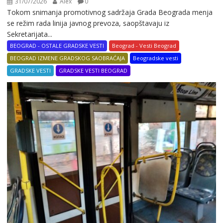
31/07/2026
Alex
0
Tokom snimanja promotivnog sadržaja Grada Beograda menja
se režim rada linija javnog prevoza, saopštavaju iz
Sekretarijata...
BEOGRAD - OSTALE GRADSKE VESTI
Beograd - Vesti Beograd
BEOGRAD IZMENE GRADSKOG SAOBRAĆAJA
Beogradske vesti
GRADSKE VESTI
GRADSKE VESTI BEOGRAD