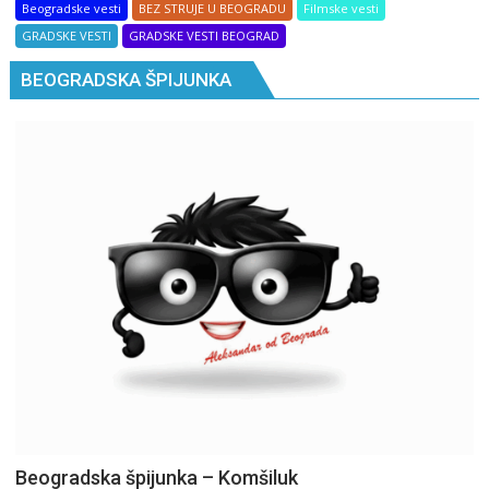
Beogradske vesti
BEZ STRUJE U BEOGRADU
Filmske vesti
GRADSKE VESTI
GRADSKE VESTI BEOGRAD
BEOGRADSKA ŠPIJUNKA
Beogradska špijunka – Komšiluk