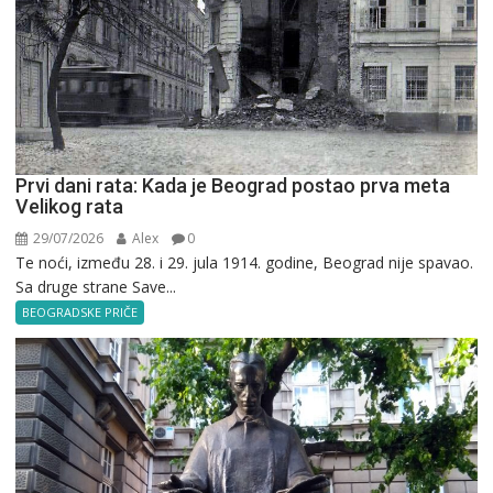
Prvi dani rata: Kada je Beograd postao prva meta
Velikog rata
29/07/2026
Alex
0
Te noći, između 28. i 29. jula 1914. godine, Beograd nije spavao.
Sa druge strane Save...
BEOGRADSKE PRIČE