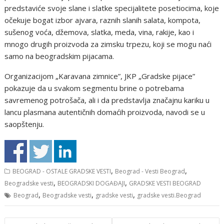
predstaviće svoje slane i slatke specijalitete posetiocima, koje
očekuje bogat izbor ajvara, raznih slanih salata, kompota,
sušenog voća, džemova, slatka, meda, vina, rakije, kao i
mnogo drugih proizvoda za zimsku trpezu, koji se mogu naći
samo na beogradskim pijacama.
Organizacijom „Karavana zimnice”, JKP „Gradske pijace”
pokazuje da u svakom segmentu brine o potrebama
savremenog potrošača, ali i da predstavlja značajnu kariku u
lancu plasmana autentičnih domaćih proizvoda, navodi se u
saopštenju.
,
,
BEOGRAD - OSTALE GRADSKE VESTI
Beograd - Vesti Beograd
,
,
Beogradske vesti
BEOGRADSKI DOGAĐAJI
GRADSKE VESTI BEOGRAD
,
,
,
Beograd
Beogradske vesti
gradske vesti
gradske vesti.Beograd
Кретање