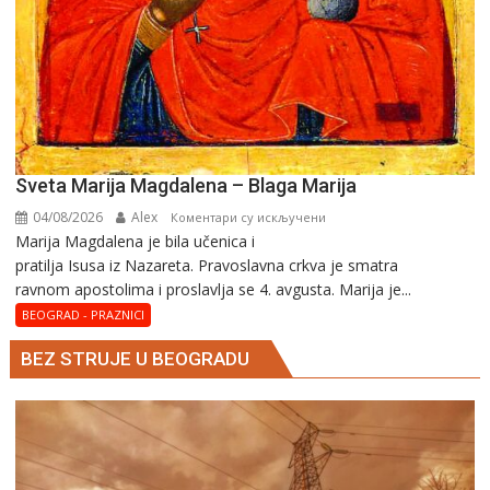
Sveta Marija Magdalena – Blaga Marija
04/08/2026
Alex
на
Коментари су искључени
Marija Magdalena je bila učenica i
Sveta
pratilja Isusa iz Nazareta. Pravoslavna crkva je smatra
Marija
ravnom apostolima i proslavlja se 4. avgusta. Marija je...
Magdalena
–
BEOGRAD - PRAZNICI
Blaga
BEZ STRUJE U BEOGRADU
Marija