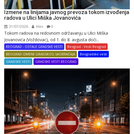
Izmene na linijama javnog prevoza tokom izvođenja
radova u Ulici Miška Jovanovića
31/07/2026
Alex
0
Tokom radova na redovnom održavanju u Ulici Miška
Jovanovića (Voždovac), od 1. do 8. avgusta doći...
BEOGRAD - OSTALE GRADSKE VESTI
Beograd - Vesti Beograd
BEOGRAD IZMENE GRADSKOG SAOBRAĆAJA
Beogradske vesti
GRADSKE VESTI
GRADSKE VESTI BEOGRAD