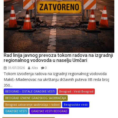
Rad linija javnog prevoza tokom radova na izgradnji
regionalnog vodovoda u naselju Umčari
31/07/2026
Alex
0
Tokom izvođenja radova na izgradnji regionalnog vodovoda
Makiš–Mladenovac na ukrštanju državnih puteva IIB reda broj
350...
BEOGRAD - OSTALE GRADSKE VESTI
Beograd - Vesti Beograd
BEOGRAD IZMENE GRADSKOG SAOBRAĆAJA
Beograd zatvaranje saobraćaja i radovi
Beogradske vesti
GRADSKE VESTI
GRADSKE VESTI BEOGRAD