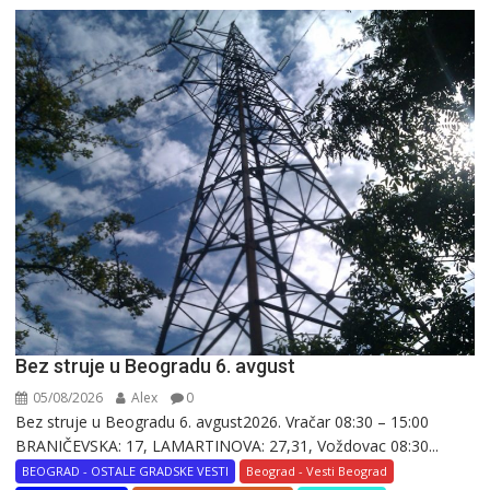
Bez struje u Beogradu 6. avgust
05/08/2026
Alex
0
Bez struje u Beogradu 6. avgust2026. Vračar 08:30 – 15:00
BRANIČEVSKA: 17, LAMARTINOVA: 27,31, Voždovac 08:30...
BEOGRAD - OSTALE GRADSKE VESTI
Beograd - Vesti Beograd