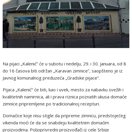
Na pijaci „Kalenić” će u subotu i nedelju, 29. i 30. januara, od 8
do 16 časova biti održan „Karavan zimnice”, saopšteno je iz
Javnog komunalnog preduzeća „Gradske pijace”.
Pijaca „Kalenić” će biti, kao i uvek, mesto za nabavku svežih i
kvalitetnih namirnica, ali i prava riznica poznatih ukusa domaće
zimnice pripremljene po tradicionalnoj recepturi.
Domaćice koje nisu stigle da pripreme zimnicu, predstojećeg
vikenda moći će da se snabdeju kvalitetnim domaćim
proizvodima. Poljoprivredni proizvođači iz cele Srbije