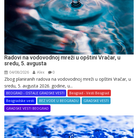
Radovi na vodovodnoj mreži u opštini Vračar, u
sredu, 5. avgusta
04/08/2026
Alex
0
Zbog planiranih radova na vodovodnoj mreži u opštini Vračar, u
sredu, 5. avgusta 2026. godine, u...
BEOGRAD - OSTALE GRADSKE VESTI
Beograd - Vesti Beograd
Beogradske vesti
BEZ VODE U BEOGRADU
GRADSKE VESTI
GRADSKE VESTI BEOGRAD