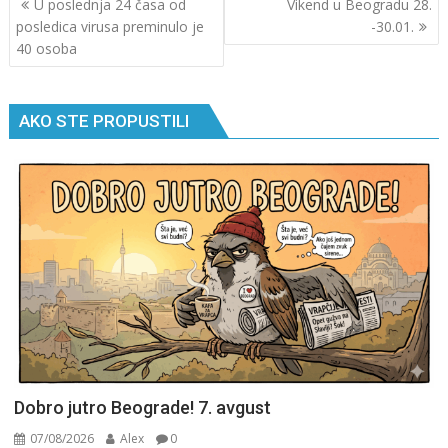
U poslednja 24 časa od
Vikend u Beogradu 28.
чланка
posledica virusa preminulo je
-30.01.
40 osoba
AKO STE PROPUSTILI
Dobro jutro Beograde! 7. avgust
07/08/2026
Alex
0