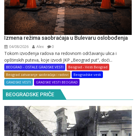
Izmena režima saobraćaja u Bulevaru oslobođenja
04/08/2026
Alex
0
Tokom izvođenja radova na redovnom održavanju ulica i
opštinskih puteva, koje izvodi JKP „Beograd put“, doći...
BEOGRAD - OSTALE GRADSKE VESTI
Beograd - Vesti Beograd
Beograd zatvaranje saobraćaja i radovi
Beogradske vesti
GRADSKE VESTI
GRADSKE VESTI BEOGRAD
BEOGRADSKE PRIČE