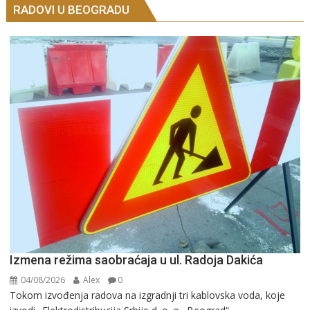
RADOVI U BEOGRADU
Izmena režima saobraćaja u ul. Radoja Dakića
04/08/2026
Alex
0
Tokom izvođenja radova na izgradnji tri kablovska voda, koje