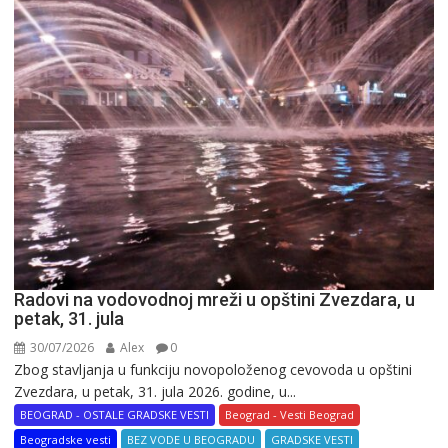
Radovi na vodovodnoj mreži u opštini Zvezdara, u
petak, 31. jula
30/07/2026
Alex
0
Zbog stavljanja u funkciju novopoloženog cevovoda u opštini
Zvezdara, u petak, 31. jula 2026. godine, u...
BEOGRAD - OSTALE GRADSKE VESTI
Beograd - Vesti Beograd
Beogradske vesti
BEZ VODE U BEOGRADU
GRADSKE VESTI