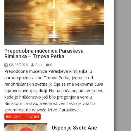
Prepodobna mučenica Paraskeva
Rimljanka – Trnova Petka
08/08/2026
Alex
0
Prepodobna mučenica Paraskeva Rimljanka, u
narodu poznata kao Trnova Petka, jedna je od
ranohrišćanskih svetiteljki čije se ime vekovima čuva
u pravoslavnoj tradiciji. Njena priča pripada vremenu
kada je hrišćanstvo još bilo progonjena vera u
Rimskom carstvu, a vernost veri često je značila
spremnost na najveće žrtve. Paraskeva...
BEOGRAD - PRAZNICI
Uspenije Svete Ane