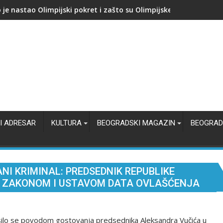
kupuje proizvođača AI čipova: Počinje nova bitka za jeftiniju veš
I ADRESAR
KULTURA
BEOGRADSKI MAGAZIN
BEOGRAD
I KRIMINAL: PREDSEDNIK REPUBLIKE
A ZAKONOM I USTAVOM DATA OVLAŠĆENJA
lasilo se povodom gostovanja predsednika Aleksandra Vučića u