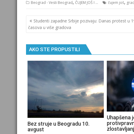
,
,
Beograd - Vesti Beograd
ČUJEM JOŠ I ...
čujem još
grad
Кретање
Studenti zapadne Srbije pozivaju: Danas protest u 1
чланка
časova u više gradova
AKO STE PROPUSTILI
Uhapšena 
protivpravn
Bez struje u Beogradu 10.
zlostavljan
avgust