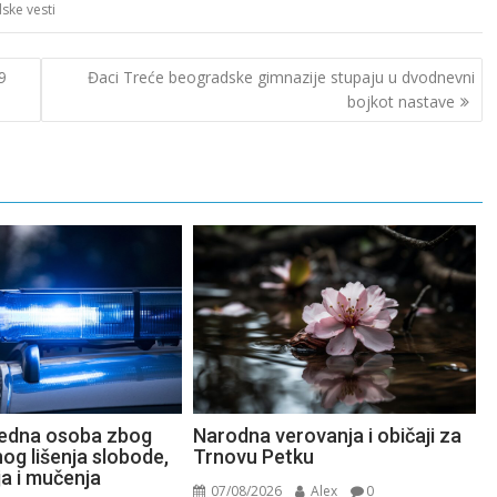
ske vesti
9
Đaci Treće beogradske gimnazije stupaju u dvodnevni
bojkot nastave
Narodna verovanja i običaji za
jedna osoba zbog
Trnovu Petku
og lišenja slobode,
ja i mučenja
07/08/2026
Alex
0