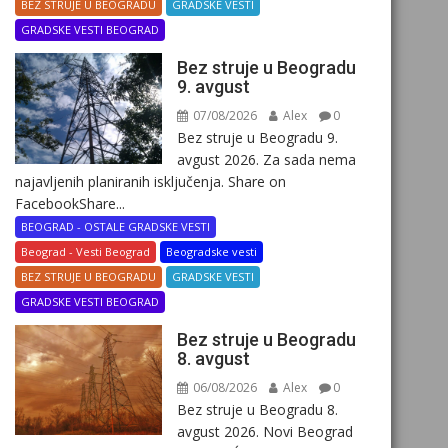
BEZ STRUJE U BEOGRADU
GRADSKE VESTI
GRADSKE VESTI BEOGRAD
Bez struje u Beogradu
9. avgust
07/08/2026
Alex
0
Bez struje u Beogradu 9.
avgust 2026. Za sada nema
najavljenih planiranih isključenja. Share on
FacebookShare...
BEOGRAD - OSTALE GRADSKE VESTI
Beograd - Vesti Beograd
Beogradske vesti
BEZ STRUJE U BEOGRADU
GRADSKE VESTI
GRADSKE VESTI BEOGRAD
Bez struje u Beogradu
8. avgust
06/08/2026
Alex
0
Bez struje u Beogradu 8.
avgust 2026. Novi Beograd