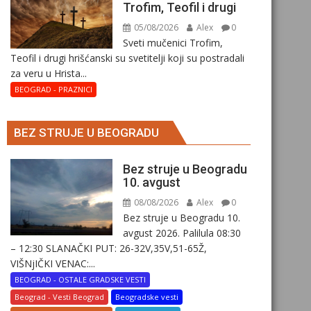
Trofim, Teofil i drugi
05/08/2026
Alex
0
Sveti mučenici Trofim,
Teofil i drugi hrišćanski su svetitelji koji su postradali
za veru u Hrista...
BEOGRAD - PRAZNICI
BEZ STRUJE U BEOGRADU
Bez struje u Beogradu
10. avgust
08/08/2026
Alex
0
Bez struje u Beogradu 10.
avgust 2026. Palilula 08:30
– 12:30 SLANAČKI PUT: 26-32V,35V,51-65Ž,
VIŠNjIČKI VENAC:...
BEOGRAD - OSTALE GRADSKE VESTI
Beograd - Vesti Beograd
Beogradske vesti