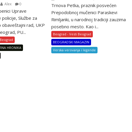
Alex
0
Trnova Petka, praznik posvećen
žbenici Uprave
Prepodobnoj mučenici Paraskevi
e policije, Službe za
Rimljanki, u narodnoj tradiciji zauzima
ko obaveštajni rad, UKP
posebno mesto. Kao i...
eograd, PU...
Beograd - Vesti Beograd
 Beograd
BEOGRADSKI MAGAZIN
RNA HRONIKA
Verska verovanja i legende