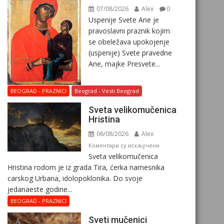
07/08/2026
Alex
0
Uspenije Svete Ane je
pravoslavni praznik kojim
se obeležava upokojenje
(uspenije) Svete pravedne
Ane, majke Presvete...
BEOGRAD - PRAZNICI
Beograd - Vesti Beograd
Svеta vеlikоmučеnica
Hristina
06/08/2026
Alex
на
Коментари су искључени
Svеta vеlikоmučеnica
Svеta
Hristina rodom je iz grada Tira, ćerka namesnika
vеlikоmučеnica
carskog Urbana, idolopoklonika. Dо svоје
Hristina
јеdanaеstе gоdinе...
BEOGRAD - PRAZNICI
Sveti mučenici