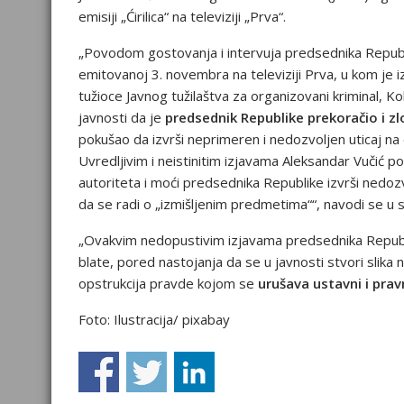
emisiji „Ćirilica“ na televiziji „Prva“.
„Povodom gostovanja i intervuja predsednika Republik
emitovanoj 3. novembra na televiziji Prva, u kom je 
tužioce Javnog tužilaštva za organizovani kriminal, Ko
javnosti da je
predsednik Republike prekoračio i 
pokušao da izvrši neprimeren i nedozvoljen uticaj na 
Uvredljivim i neistinitim izjavama Aleksandar Vučić p
autoriteta i moći predsednika Republike izvrši nedoz
da se radi o „izmišljenim predmetima““, navodi se u 
„Ovakvim nedopustivim izjavama predsednika Republik
blate, pored nastojanja da se u javnosti stvori slika 
opstrukcija pravde kojom se
urušava ustavni i prav
Foto: Ilustracija/ pixabay