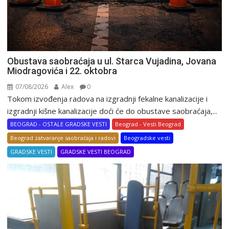
Obustava saobraćaja u ul. Starca Vujadina, Jovana
Miodragovića i 22. oktobra
07/08/2026
Alex
0
Tokom izvođenja radova na izgradnji fekalne kanalizacije i
izgradnji kišne kanalizacije doći će do obustave saobraćaja,...
BEOGRAD - OSTALE GRADSKE VESTI
Beograd - Vesti Beograd
Beograd zatvaranje saobraćaja i radovi
Beogradske vesti
GRADSKE VESTI
GRADSKE VESTI BEOGRAD