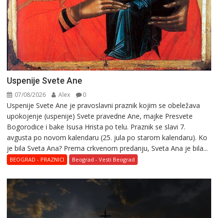
Uspenije Svete Ane
07/08/2026
Alex
0
Uspenije Svete Ane je pravoslavni praznik kojim se obeležava
upokojenje (uspenije) Svete pravedne Ane, majke Presvete
Bogorodice i bake Isusa Hrista po telu. Praznik se slavi 7.
avgusta po novom kalendaru (25. jula po starom kalendaru). Ko
je bila Sveta Ana? Prema crkvenom predanju, Sveta Ana je bila...
BEOGRAD - PRAZNICI
Beograd - Vesti Beograd