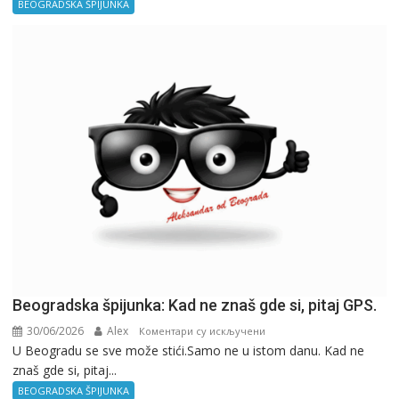
–
BEOGRADSKA ŠPIJUNKA
Kancelarija
Beogradska špijunka: Kad ne znaš gde si, pitaj GPS.
30/06/2026
Alex
на
Коментари су искључени
U Beogradu se sve može stići.Samo ne u istom danu. Kad ne
Beogradska
znaš gde si, pitaj...
špijunka:
Kad
BEOGRADSKA ŠPIJUNKA