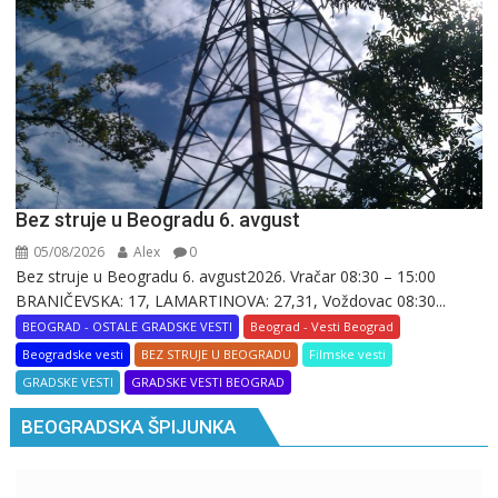
Bez struje u Beogradu 6. avgust
05/08/2026
Alex
0
Bez struje u Beogradu 6. avgust2026. Vračar 08:30 – 15:00
BRANIČEVSKA: 17, LAMARTINOVA: 27,31, Voždovac 08:30...
BEOGRAD - OSTALE GRADSKE VESTI
Beograd - Vesti Beograd
Beogradske vesti
BEZ STRUJE U BEOGRADU
Filmske vesti
GRADSKE VESTI
GRADSKE VESTI BEOGRAD
BEOGRADSKA ŠPIJUNKA