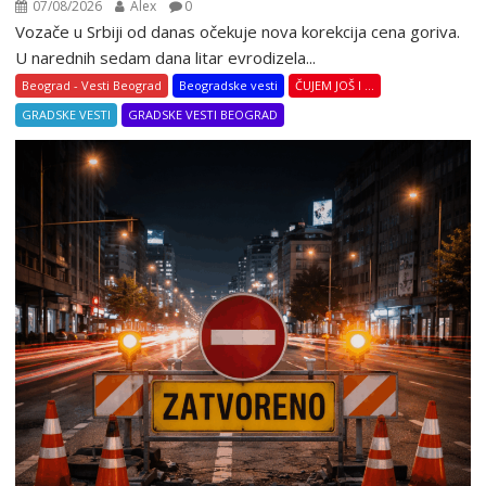
07/08/2026
Alex
0
Vozače u Srbiji od danas očekuje nova korekcija cena goriva.
U narednih sedam dana litar evrodizela...
Beograd - Vesti Beograd
Beogradske vesti
ČUJEM JOŠ I ...
GRADSKE VESTI
GRADSKE VESTI BEOGRAD