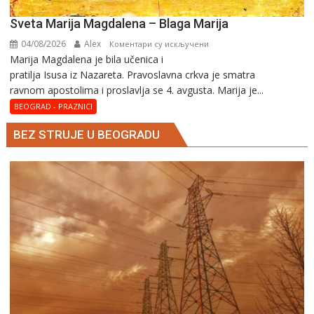
Sveta Marija Magdalena – Blaga Marija
04/08/2026
Alex
на
Коментари су искључени
Marija Magdalena je bila učenica i
Sveta
pratilja Isusa iz Nazareta. Pravoslavna crkva je smatra
Marija
ravnom apostolima i proslavlja se 4. avgusta. Marija je...
Magdalena
–
BEOGRAD - PRAZNICI
Blaga
BEZ STRUJE U BEOGRADU
Marija