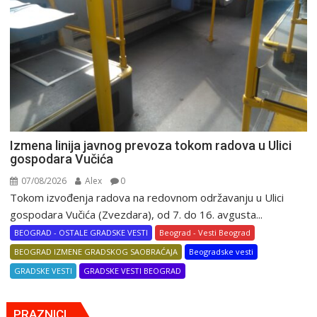
Izmena linija javnog prevoza tokom radova u Ulici
gospodara Vučića
07/08/2026
Alex
0
Tokom izvođenja radova na redovnom održavanju u Ulici
gospodara Vučića (Zvezdara), od 7. do 16. avgusta...
BEOGRAD - OSTALE GRADSKE VESTI
Beograd - Vesti Beograd
BEOGRAD IZMENE GRADSKOG SAOBRAĆAJA
Beogradske vesti
GRADSKE VESTI
GRADSKE VESTI BEOGRAD
PRAZNICI