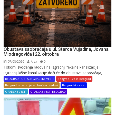
Obustava saobraćaja u ul. Starca Vujadina, Jovana
Miodragovića i 22. oktobra
07/08/2026
Alex
0
Tokom izvođenja radova na izgradnji fekalne kanalizacije i
izgradnji kišne kanalizacije doći će do obustave saobraćaja,...
BEOGRAD - OSTALE GRADSKE VESTI
Beograd - Vesti Beograd
Beograd zatvaranje saobraćaja i radovi
Beogradske vesti
GRADSKE VESTI
GRADSKE VESTI BEOGRAD