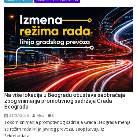
Na više lokacija u Beogradu obustava saobraćaja
zbog snimanja promotivnog sadržaja Grada
Beograda
31/07/2026
Alex
0
Tokom snimanja promotivnog sadržaja Grada Beograda menja
se režim rada linija javnog prevoza, saopštavaju iz
Sekretarijata...