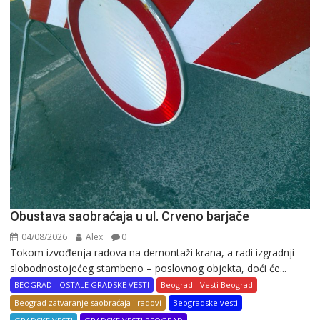
Obustava saobraćaja u ul. Crveno barjače
04/08/2026
Alex
0
Tokom izvođenja radova na demontaži krana, a radi izgradnji
slobodnostojećeg stambeno – poslovnog objekta, doći će...
BEOGRAD - OSTALE GRADSKE VESTI
Beograd - Vesti Beograd
Beograd zatvaranje saobraćaja i radovi
Beogradske vesti