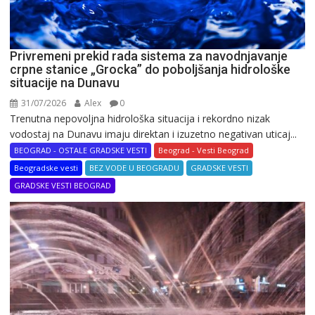
Privremeni prekid rada sistema za navodnjavanje
crpne stanice „Grocka” do poboljšanja hidrološke
situacije na Dunavu
31/07/2026
Alex
0
Trenutna nepovoljna hidrološka situacija i rekordno nizak
vodostaj na Dunavu imaju direktan i izuzetno negativan uticaj...
BEOGRAD - OSTALE GRADSKE VESTI
Beograd - Vesti Beograd
Beogradske vesti
BEZ VODE U BEOGRADU
GRADSKE VESTI
GRADSKE VESTI BEOGRAD