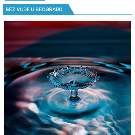
ne
BEZ VODE U BEOGRADU
znaš
gde
si,
pitaj
GPS.