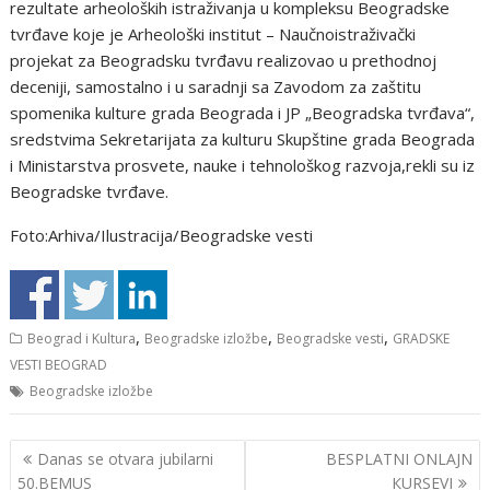
rezultate arheoloških istraživanja u kompleksu Beogradske
tvrđave koje je Arheološki institut – Naučnoistraživački
projekat za Beogradsku tvrđavu realizovao u prethodnoj
deceniji, samostalno i u saradnji sa Zavodom za zaštitu
spomenika kulture grada Beograda i JP „Beogradska tvrđava“,
sredstvima Sekretarijata za kulturu Skupštine grada Beograda
i Ministarstva prosvete, nauke i tehnološkog razvoja,rekli su iz
Beogradske tvrđave.
Foto:Arhiva/Ilustracija/Beogradske vesti
,
,
,
Beograd i Kultura
Beogradske izložbe
Beogradske vesti
GRADSKE
VESTI BEOGRAD
Beogradske izložbe
Кретање
Danas se otvara jubilarni
BЕSPLАTNI ОNLАJN
чланка
50.BEMUS
КURSЕVI