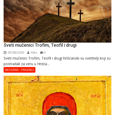
Sveti mučenici Trofim, Teofil i drugi
05/08/2026
Alex
0
Sveti mučenici Trofim, Teofil i drugi hrišćanski su svetitelji koji su
postradali za veru u Hrista...
BEOGRAD - PRAZNICI