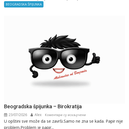
BEOGRADSKA ŠPIJUNKA
Beogradska špijunka – Birokratija
23/07/2026
Alex
на
Коментари су искључени
U opštini sve može da se završi.Samo ne zna se kada. Papir nije
Beogradska
problem.Problem je papir...
špijunka