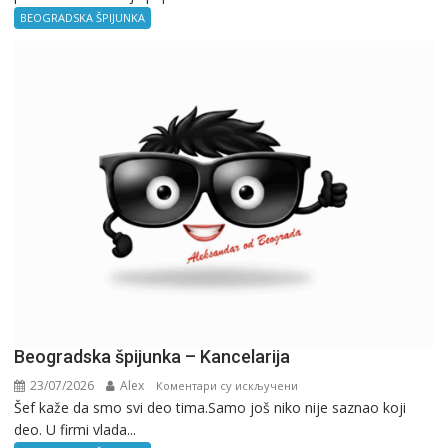
–
BEOGRADSKA ŠPIJUNKA
Birokratija
Beogradska špijunka – Kancelarija
23/07/2026
Alex
на
Коментари су искључени
Šef kaže da smo svi deo tima.Samo još niko nije saznao koji
Beogradska
deo. U firmi vlada...
špijunka