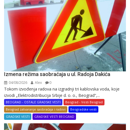
Izmena režima saobraćaja u ul. Radoja Dakića
04/08/2026
Alex
0
Tokom izvođenja radova na izgradnji tri kablovska voda, koje
izvodi „Elektrodistribucija Srbije d. o. o., Beograd“,...
BEOGRAD - OSTALE GRADSKE VESTI
Beograd - Vesti Beograd
Beograd zatvaranje saobraćaja i radovi
Beogradske vesti
GRADSKE VESTI
GRADSKE VESTI BEOGRAD