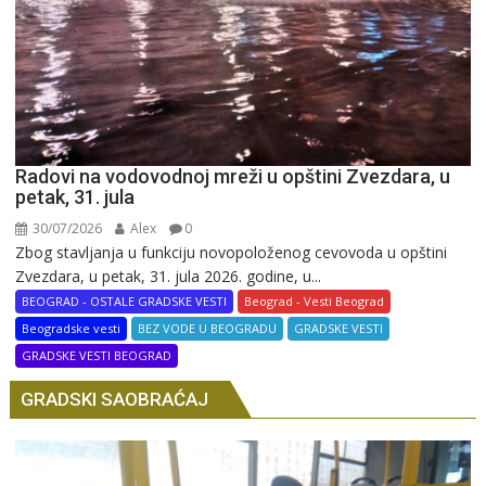
Radovi na vodovodnoj mreži u opštini Zvezdara, u
petak, 31. jula
30/07/2026
Alex
0
Zbog stavljanja u funkciju novopoloženog cevovoda u opštini
Zvezdara, u petak, 31. jula 2026. godine, u...
BEOGRAD - OSTALE GRADSKE VESTI
Beograd - Vesti Beograd
Beogradske vesti
BEZ VODE U BEOGRADU
GRADSKE VESTI
GRADSKE VESTI BEOGRAD
GRADSKI SAOBRAĆAJ