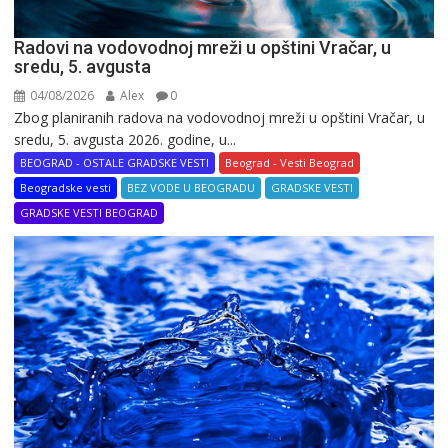
Radovi na vodovodnoj mreži u opštini Vračar, u
sredu, 5. avgusta
04/08/2026
Alex
0
Zbog planiranih radova na vodovodnoj mreži u opštini Vračar, u
sredu, 5. avgusta 2026. godine, u...
BEOGRAD - OSTALE GRADSKE VESTI
Beograd - Vesti Beograd
Beogradske vesti
BEZ VODE U BEOGRADU
GRADSKE VESTI
GRADSKE VESTI BEOGRAD