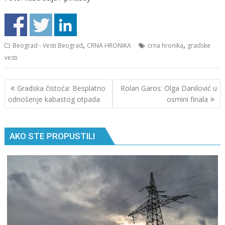
,
,
Beograd - Vesti Beograd
CRNA HRONIKA
crna hronika
gradske
vesti
Кретање
Gradska čistoća: Besplatno
Rolan Garos: Olga Danilović u
чланка
odnošenje kabastog otpada
osmini finala
AKO STE PROPUSTILI