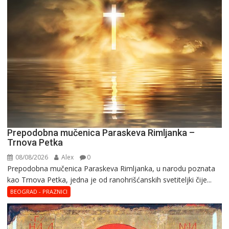
Prepodobna mučenica Paraskeva Rimljanka –
Trnova Petka
08/08/2026
Alex
0
Prepodobna mučenica Paraskeva Rimljanka, u narodu poznata
kao Trnova Petka, jedna je od ranohrišćanskih svetiteljki čije...
BEOGRAD - PRAZNICI