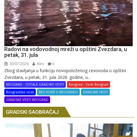
Radovi na vodovodnoj mreži u opštini Zvezdara, u
petak, 31. jula
30/07/2026
Alex
0
Zbog stavljanja u funkciju novopoloženog cevovoda u opštini
Zvezdara, u petak, 31. jula 2026. godine, u...
BEOGRAD - OSTALE GRADSKE VESTI
Beograd - Vesti Beograd
Beogradske vesti
BEZ VODE U BEOGRADU
GRADSKE VESTI
GRADSKE VESTI BEOGRAD
GRADSKI SAOBRAĆAJ