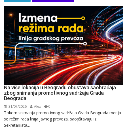
Na više lokacija u Beogradu obustava saobraćaja
zbog snimanja promotivnog sadržaja Grada
Beograda
31/07/2026
Alex
0
Tokom snimanja promotivnog sadržaja Grada Beograda menja
se režim rada linija javnog prevoza, saopštavaju iz
Sekretarijata...