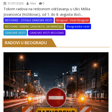
31/07/2026
Alex
0
Tokom radova na redovnom održavanju u Ulici Miška
Jovanovića (Voždovac), od 1. do 8. avgusta doći...
BEOGRAD - OSTALE GRADSKE VESTI
Beograd - Vesti Beograd
BEOGRAD IZMENE GRADSKOG SAOBRAĆAJA
Beogradske vesti
GRADSKE VESTI
GRADSKE VESTI BEOGRAD
RADOVI U BEOGRADU