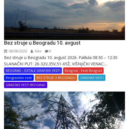
Bez struje u Beogradu 10. avgust
08/08/2026
Alex
0
Bez struje u Beogradu 10. avgust 2026. Palilula 08:30 – 12:30
SLANAČKI PUT: 26-32V,35V,51-65Ž, VIŠNjIČKI VENAC:...
BEOGRAD - OSTALE GRADSKE VESTI
Beograd - Vesti Beograd
Beogradske vesti
BEZ STRUJE U BEOGRADU
GRADSKE VESTI
GRADSKE VESTI BEOGRAD