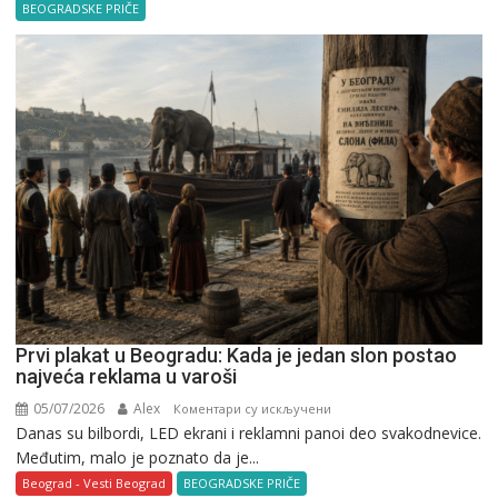
u
BEOGRADSKE PRIČE
Beogradu
Prvi plakat u Beogradu: Kada je jedan slon postao
najveća reklama u varoši
05/07/2026
Alex
на
Коментари су искључени
Danas su bilbordi, LED ekrani i reklamni panoi deo svakodnevice.
Prvi
Međutim, malo je poznato da je...
plakat
u
Beograd - Vesti Beograd
BEOGRADSKE PRIČE