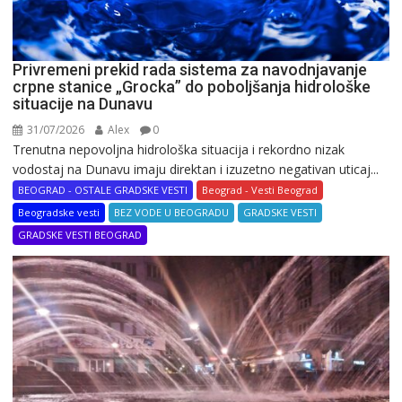
Privremeni prekid rada sistema za navodnjavanje
crpne stanice „Grocka” do poboljšanja hidrološke
situacije na Dunavu
31/07/2026
Alex
0
Trenutna nepovoljna hidrološka situacija i rekordno nizak
vodostaj na Dunavu imaju direktan i izuzetno negativan uticaj...
BEOGRAD - OSTALE GRADSKE VESTI
Beograd - Vesti Beograd
Beogradske vesti
BEZ VODE U BEOGRADU
GRADSKE VESTI
GRADSKE VESTI BEOGRAD