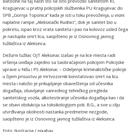
Batočine na taj način što se isto prevozilo sanitetom KC
Kragujevac u pratnji policijskih službenika PU Kragujevac do
SPB „Gornja Toponica“ kada je isti u toku prevoženja, u visini
naplatne rampe „Aleksinački Rudnici“, dok je sanitet bio u
pokretu, ispao kroz vrata saniteta i pao na kolovoz usled čega
je nastupila smrt lica, saopšteno je iz Osnovnog javnog
tužilaštva iz Aleksinca.
Dežurni tužilac OJT Aleksinac izašao je na lice mesta radi
vršenja uviđaja zajedno sa Saobraćajnom policijom Policijske
uprave u Nišu i PS Aleksinac – Odeljenje kriminalističke policije
u čijem prisustvu je mrtvozornik konstatovao smrt na licu
mesta i naložio je prikupljanje obaveštenja od učesnika
događaja, obavljanje vanrednog tehničkog pregleda
sanitetskog vozila, alkotestiranje učesnika događaja kao i da
se obavi obdukcija sa toksikologijom pok. B.G., a sve u cilju
utvrđivanja okolnosti nastanka predmetne nezgode,
saopšteno je iz Osnovnog javnog tužilaštva iz Aleksinca.
Foto: Ilustracija / pixabay