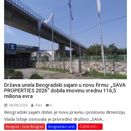
Država unela Beogradski sajam u novu firmu: „SAVA
PROPERTIES 2026“ dobila imovinu vrednu 116,5
miliona evra
08/08/2026
Alex
0
Beogradski sajam dobio je novu pravnu i poslovnu dimenziju.
Vlada Srbije osnovala je privredno društvo „SAVA...
Beograd - Vesti Beograd
Beogradske vesti
ČUJEM JOŠ I ...