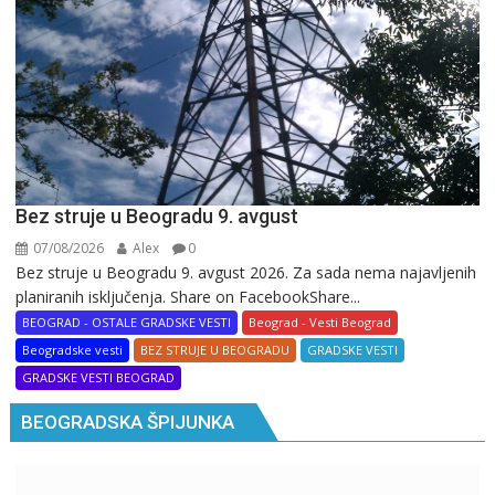
Bez struje u Beogradu 9. avgust
07/08/2026
Alex
0
Bez struje u Beogradu 9. avgust 2026. Za sada nema najavljenih
planiranih isključenja. Share on FacebookShare...
BEOGRAD - OSTALE GRADSKE VESTI
Beograd - Vesti Beograd
Beogradske vesti
BEZ STRUJE U BEOGRADU
GRADSKE VESTI
GRADSKE VESTI BEOGRAD
BEOGRADSKA ŠPIJUNKA