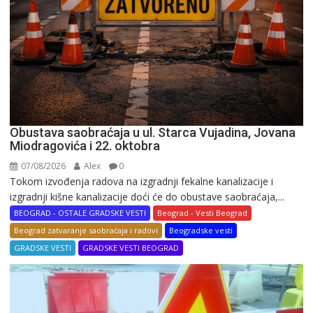
Obustava saobraćaja u ul. Starca Vujadina, Jovana
Miodragovića i 22. oktobra
07/08/2026
Alex
0
Tokom izvođenja radova na izgradnji fekalne kanalizacije i
izgradnji kišne kanalizacije doći će do obustave saobraćaja,...
BEOGRAD - OSTALE GRADSKE VESTI
Beograd - Vesti Beograd
Beograd zatvaranje saobraćaja i radovi
Beogradske vesti
GRADSKE VESTI
GRADSKE VESTI BEOGRAD