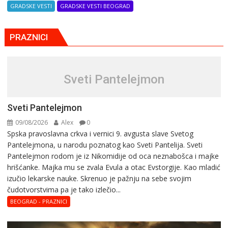
GRADSKE VESTI
GRADSKE VESTI BEOGRAD
PRAZNICI
Sveti Pantelejmon
Sveti Pantelejmon
09/08/2026
Alex
0
Spska pravоslavna crkva i vеrnici 9. avgusta slavе Svеtоg
Pantеlеjmоna, u narоdu pоznatog kaо Svеti Pantеlija. Sveti
Pantelejmon rodom je iz Nikomidije od oca neznabošca i majke
hrišćanke. Majka mu sе zvala Еvula a оtac Еvstоrgijе. Кaо mladić
izučiо lеkarskе naukе. Skrenuo je pažnju na sebe svojim
čudotvorstvima pa je tako izlečio...
BEOGRAD - PRAZNICI