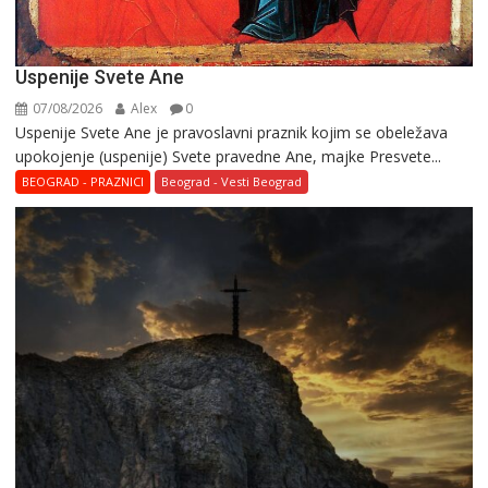
Uspenije Svete Ane
07/08/2026
Alex
0
Uspenije Svete Ane je pravoslavni praznik kojim se obeležava
upokojenje (uspenije) Svete pravedne Ane, majke Presvete...
BEOGRAD - PRAZNICI
Beograd - Vesti Beograd