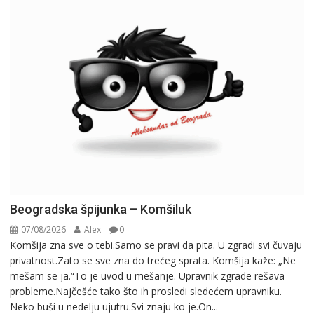
Beogradska špijunka – Komšiluk
07/08/2026
Alex
0
Komšija zna sve o tebi.Samo se pravi da pita. U zgradi svi čuvaju
privatnost.Zato se sve zna do trećeg sprata. Komšija kaže: „Ne
mešam se ja.“To je uvod u mešanje. Upravnik zgrade rešava
probleme.Najčešće tako što ih prosledi sledećem upravniku.
Neko buši u nedelju ujutru.Svi znaju ko je.On...