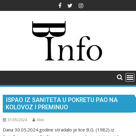
Skip
to
content
ISPAO IZ SANITETA U POKRETU PAO NA
KOLOVOZ I PREMINUO
31/05/2024
Alex
Dana 30.05.2024.godine stradalo je lice B.G. (1982) iz