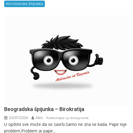
BEOGRADSKA ŠPIJUNKA
Beogradska špijunka – Birokratija
23/07/2026
Alex
на
Коментари су искључени
U opštini sve može da se završi.Samo ne zna se kada. Papir nije
Beogradska
problem.Problem je papir...
špijunka