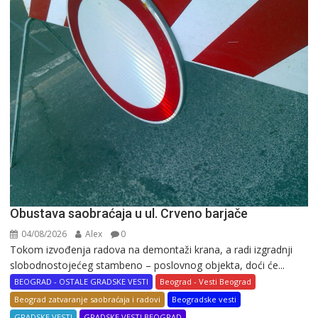
Obustava saobraćaja u ul. Crveno barjače
04/08/2026
Alex
0
Tokom izvođenja radova na demontaži krana, a radi izgradnji
slobodnostojećeg stambeno – poslovnog objekta, doći će...
BEOGRAD - OSTALE GRADSKE VESTI
Beograd - Vesti Beograd
Beograd zatvaranje saobraćaja i radovi
Beogradske vesti
GRADSKE VESTI
GRADSKE VESTI BEOGRAD