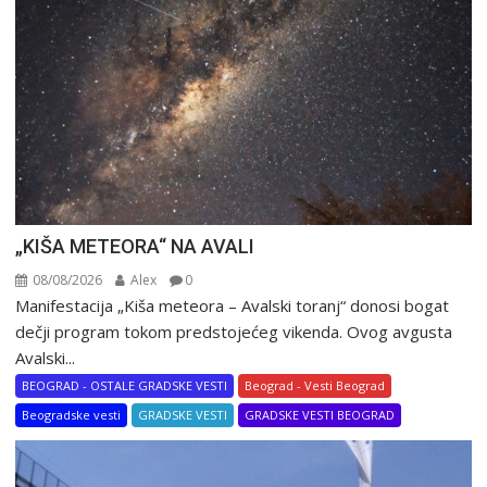
„KIŠA METEORA“ NA AVALI
08/08/2026
Alex
0
Manifestacija „Kiša meteora – Avalski toranj“ donosi bogat
dečji program tokom predstojećeg vikenda. Ovog avgusta
Avalski...
BEOGRAD - OSTALE GRADSKE VESTI
Beograd - Vesti Beograd
Beogradske vesti
GRADSKE VESTI
GRADSKE VESTI BEOGRAD