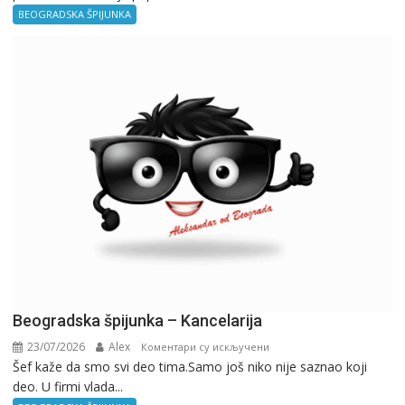
–
BEOGRADSKA ŠPIJUNKA
Birokratija
Beogradska špijunka – Kancelarija
23/07/2026
Alex
на
Коментари су искључени
Šef kaže da smo svi deo tima.Samo još niko nije saznao koji
Beogradska
deo. U firmi vlada...
špijunka