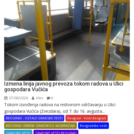
Izmena linija javnog prevoza tokom radova u Ulici
gospodara Vučića
07/08/2026
Alex
0
Tokom izvođenja radova na redovnom održavanju u Ulici
gospodara Vučića (Zvezdara), od 7. do 16. avgusta...
BEOGRAD - OSTALE GRADSKE VESTI
Beograd - Vesti Beograd
BEOGRAD IZMENE GRADSKOG SAOBRAĆAJA
Beogradske vesti
GRADSKE VESTI
GRADSKE VESTI BEOGRAD