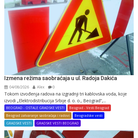
Izmena režima saobraćaja u ul. Radoja Dakića
04/08/2026
Alex
0
Tokom izvođenja radova na izgradnji tri kablovska voda, koje
izvodi „Elektrodistribucija Srbije d. o. o., Beograd“,...
BEOGRAD - OSTALE GRADSKE VESTI
Beograd - Vesti Beograd
Beograd zatvaranje saobraćaja i radovi
Beogradske vesti
GRADSKE VESTI
GRADSKE VESTI BEOGRAD