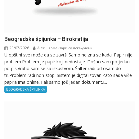
Beogradska špijunka – Birokratija
23/07/2026
Alex
на
Коментари су искључени
U opštini sve može da se završi.Samo ne zna se kada. Papir nije
Beogradska
problem.Problem je papir koji nedostaje. Došao sam po jedan
špijunka
potpis.Vratio sam se sa iskustvom. Šalter radi od osam do
–
tri.Problem radi non-stop. Sistem je digitalizovan.Zato sada više
Birokratija
papira ima online. Fali samo još jedan dokument.I...
BEOGRADSKA ŠPIJUNKA