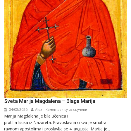
Sveta Marija Magdalena – Blaga Marija
04/08/2026
Alex
на
Коментари су искључени
Marija Magdalena je bila učenica i
Sveta
pratilja Isusa iz Nazareta. Pravoslavna crkva je smatra
Marija
ravnom apostolima i proslavlja se 4. avgusta. Marija je...
Magdalena