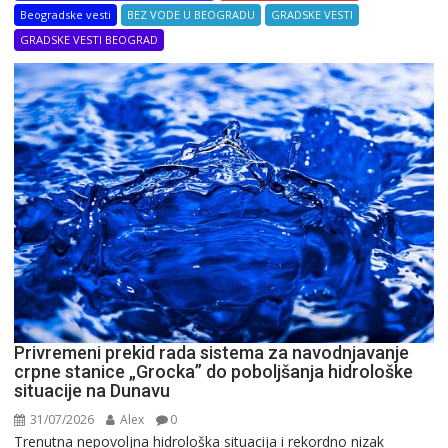
Beogradske vesti
BEZ VODE U BEOGRADU
GRADSKE VESTI
GRADSKE VESTI BEOGRAD
Privremeni prekid rada sistema za navodnjavanje
crpne stanice „Grocka” do poboljšanja hidrološke
situacije na Dunavu
31/07/2026
Alex
0
Trenutna nepovoljna hidrološka situacija i rekordno nizak