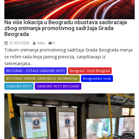
Na više lokacija u Beogradu obustava saobraćaja
zbog snimanja promotivnog sadržaja Grada
Beograda
31/07/2026
Alex
0
Tokom snimanja promotivnog sadržaja Grada Beograda menja
se režim rada linija javnog prevoza, saopštavaju iz
Sekretarijata...
BEOGRAD - OSTALE GRADSKE VESTI
Beograd - Vesti Beograd
BEOGRAD IZMENE GRADSKOG SAOBRAĆAJA
Beogradske vesti
GRADSKE VESTI
GRADSKE VESTI BEOGRAD