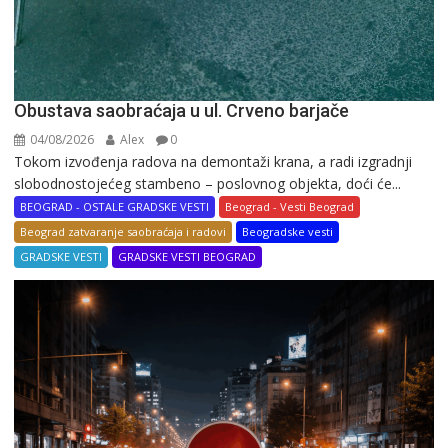
Obustava saobraćaja u ul. Crveno barjače
04/08/2026
Alex
0
Tokom izvođenja radova na demontaži krana, a radi izgradnji
slobodnostojećeg stambeno – poslovnog objekta, doći će...
BEOGRAD - OSTALE GRADSKE VESTI
Beograd - Vesti Beograd
Beograd zatvaranje saobraćaja i radovi
Beogradske vesti
GRADSKE VESTI
GRADSKE VESTI BEOGRAD