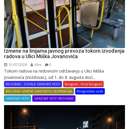
Izmene na linijama javnog prevoza tokom izvođenja
radova u Ulici Miška Jovanovića
31/07/2026
Alex
0
Tokom radova na redovnom održavanju u Ulici Miška
Jovanovića (Voždovac), od 1. do 8. avgusta doći...
BEOGRAD - OSTALE GRADSKE VESTI
Beograd - Vesti Beograd
BEOGRAD IZMENE GRADSKOG SAOBRAĆAJA
Beogradske vesti
GRADSKE VESTI
GRADSKE VESTI BEOGRAD