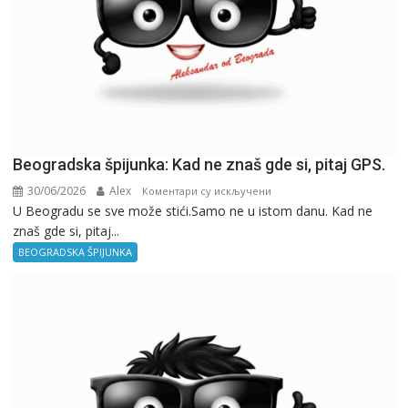
Beogradska špijunka: Kad ne znaš gde si, pitaj GPS.
30/06/2026
Alex
на
Коментари су искључени
U Beogradu se sve može stići.Samo ne u istom danu. Kad ne
Beogradska
znaš gde si, pitaj...
špijunka:
Kad
BEOGRADSKA ŠPIJUNKA
ne
znaš
gde
si,
pitaj
GPS.