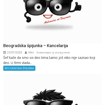
Beogradska špijunka – Kancelarija
23/07/2026
Alex
на
Коментари су искључени
Šef kaže da smo svi deo tima.Samo još niko nije saznao koji
Beogradska
deo. U firmi vlada...
špijunka
–
BEOGRADSKA ŠPIJUNKA
Kancelarija