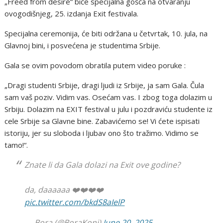
„Freed from desire“ biće specijalna gošća na otvaranju
ovogodišnjeg, 25. izdanja Exit festivala.
Specijalna ceremonija, će biti održana u četvrtak, 10. jula, na
Glavnoj bini, i posvećena je studentima Srbije.
Gala se ovim povodom obratila putem video poruke :
„Dragi studenti Srbije, dragi ljudi iz Srbije, ja sam Gala. Čula
sam vaš poziv. Vidim vas. Osećam vas. I zbog toga dolazim u
Srbiju. Dolazim na EXIT festival u julu i pozdraviću studente iz
cele Srbije sa Glavne bine. Zabavićemo se! Vi ćete ispisati
istoriju, jer su sloboda i ljubav ono što tražimo. Vidimo se
tamo!“.
Znate li da Gala dolazi na Exit ove godine?
da, daaaaaa ❤️❤️❤️❤️
pic.twitter.com/bkdS8aIelP
— Bora (@BoraKonj)
June 20, 2025