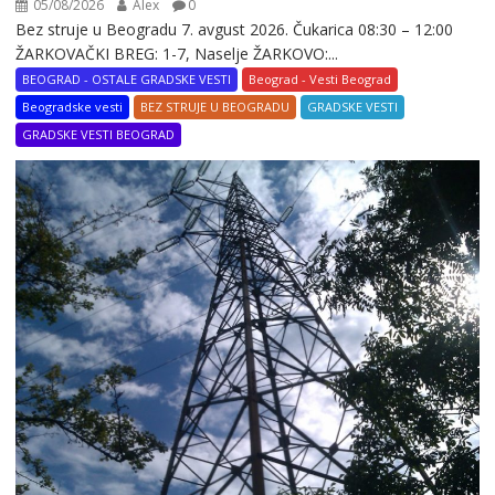
05/08/2026
Alex
0
Bez struje u Beogradu 7. avgust 2026. Čukarica 08:30 – 12:00
ŽARKOVAČKI BREG: 1-7, Naselje ŽARKOVO:...
BEOGRAD - OSTALE GRADSKE VESTI
Beograd - Vesti Beograd
Beogradske vesti
BEZ STRUJE U BEOGRADU
GRADSKE VESTI
GRADSKE VESTI BEOGRAD