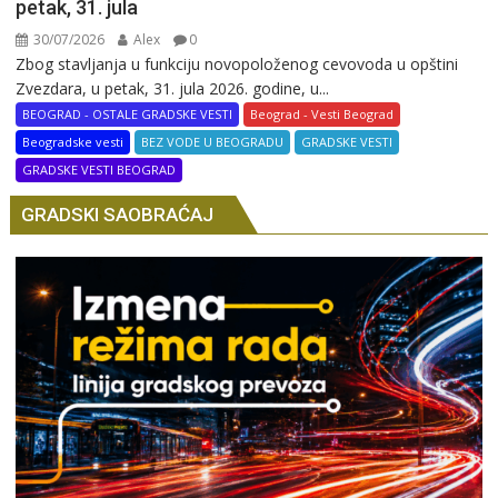
petak, 31. jula
30/07/2026
Alex
0
Zbog stavljanja u funkciju novopoloženog cevovoda u opštini
Zvezdara, u petak, 31. jula 2026. godine, u...
BEOGRAD - OSTALE GRADSKE VESTI
Beograd - Vesti Beograd
Beogradske vesti
BEZ VODE U BEOGRADU
GRADSKE VESTI
GRADSKE VESTI BEOGRAD
GRADSKI SAOBRAĆAJ