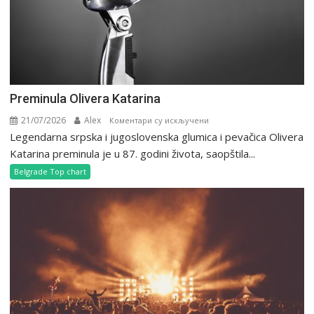
Preminula Olivera Katarina
21/07/2026
Alex
на
Коментари су искључени
Legendarna srpska i jugoslovenska glumica i pevačica Olivera
Preminula
Olivera
Katarina preminula je u 87. godini života, saopštila...
Katarina
Belgrade Top chart