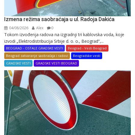
Izmena režima saobraćaja u ul. Radoja Dakića
04/08/2026
Alex
0
Tokom izvođenja radova na izgradnji tri kablovska voda, koje
izvodi „Elektrodistribucija Srbije d. o. o., Beograd“,...
BEOGRAD - OSTALE GRADSKE VESTI
Beograd - Vesti Beograd
Beograd zatvaranje saobraćaja i radovi
Beogradske vesti
GRADSKE VESTI
GRADSKE VESTI BEOGRAD