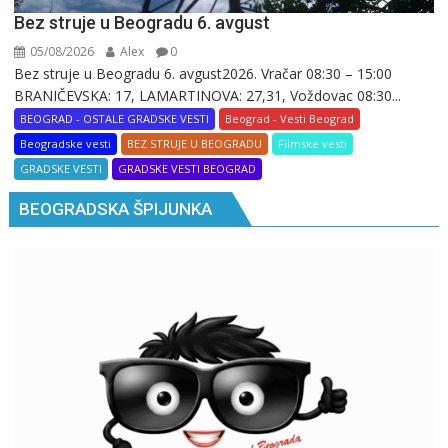
Bez struje u Beogradu 6. avgust
05/08/2026
Alex
0
Bez struje u Beogradu 6. avgust2026. Vračar 08:30 – 15:00
BRANIČEVSKA: 17, LAMARTINOVA: 27,31, Voždovac 08:30...
BEOGRAD - OSTALE GRADSKE VESTI
Beograd - Vesti Beograd
Beogradske vesti
BEZ STRUJE U BEOGRADU
Filmske vesti
GRADSKE VESTI
GRADSKE VESTI BEOGRAD
BEOGRADSKA ŠPIJUNKA