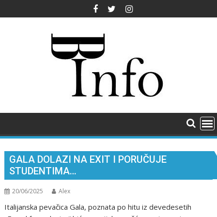
Skip
to
content
GALA DOLAZI NA EXIT I PORUČUJE
STUDENTIMA…
20/06/2025
Alex
Italijanska pevačica Gala, poznata po hitu iz devedesetih