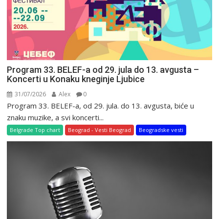
Program 33. BELEF-a od 29. jula do 13. avgusta –
Koncerti u Konaku kneginje Ljubice
31/07/2026
Alex
0
Program 33. BELEF-a, od 29. jula. do 13. avgusta, biće u
znaku muzike, a svi koncerti...
Belgrade Top chart
Beograd - Vesti Beograd
Beogradske vesti