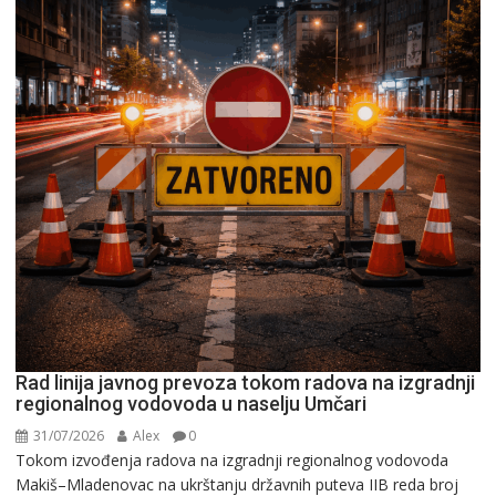
Rad linija javnog prevoza tokom radova na izgradnji
regionalnog vodovoda u naselju Umčari
31/07/2026
Alex
0
Tokom izvođenja radova na izgradnji regionalnog vodovoda
Makiš–Mladenovac na ukrštanju državnih puteva IIB reda broj