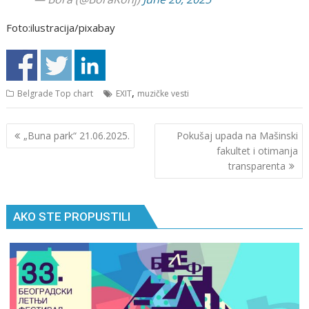
Foto:ilustracija/pixabay
,
Belgrade Top chart
EXIT
muzičke vesti
Кретање
„Buna park“ 21.06.2025.
Pokušaj upada na Mašinski
чланка
fakultet i otimanja
transparenta
AKO STE PROPUSTILI