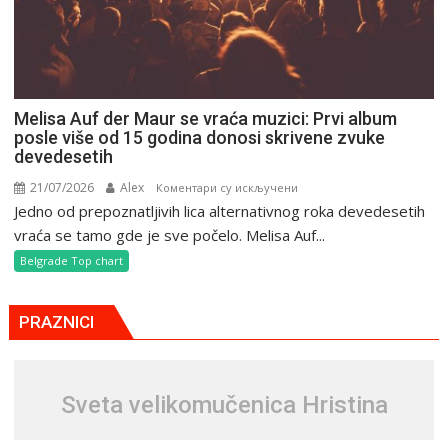
Melisa Auf der Maur se vraća muzici: Prvi album
posle više od 15 godina donosi skrivene zvuke
devedesetih
21/07/2026
Alex
на
Коментари су искључени
Jedno od prepoznatljivih lica alternativnog roka devedesetih
Melisa
Auf
vraća se tamo gde je sve počelo. Melisa Auf...
der
Belgrade Top chart
Maur
se
vraća
PRAZNICI
muzici:
Prvi
album
Svеta vеlikоmučеnica Hristina
posle
više