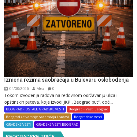
Izmena režima saobraćaja u Bulevaru oslobođenja
04/08/2026
Alex
0
Tokom izvođenja radova na redovnom održavanju ulica i
opštinskih puteva, koje izvodi JKP „Beograd put“, doći...
BEOGRAD - OSTALE GRADSKE VESTI
Beograd - Vesti Beograd
Beograd zatvaranje saobraćaja i radovi
Beogradske vesti
GRADSKE VESTI
GRADSKE VESTI BEOGRAD
BEOGRADSKE PRIČE