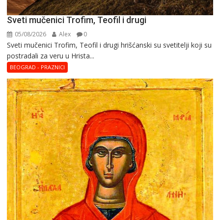
Sveti mučenici Trofim, Teofil i drugi
05/08/2026
Alex
0
Sveti mučenici Trofim, Teofil i drugi hrišćanski su svetitelji koji su
postradali za veru u Hrista...
BEOGRAD - PRAZNICI