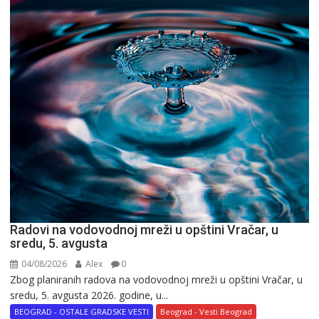
Radovi na vodovodnoj mreži u opštini Vračar, u
sredu, 5. avgusta
04/08/2026
Alex
0
Zbog planiranih radova na vodovodnoj mreži u opštini Vračar, u
sredu, 5. avgusta 2026. godine, u...
BEOGRAD - OSTALE GRADSKE VESTI
Beograd - Vesti Beograd