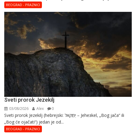
–
BEOGRAD - PRAZNICI
Blaga
Marija
Sveti prorok Jezekilj
03/08/2026
Alex
0
Sveti prorok Jezekilj (hebrejski: יְחֶזְקֵאל – Jehезkel, „Bog jača“ ili
„Bog će ojačati“) jedan je od...
BEOGRAD - PRAZNICI