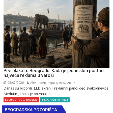
Prvi plakat u Beogradu: Kada je jedan slon postao
najveća reklama u varoši
05/07/2026
Alex
на
Коментари су искључени
Danas su bilbordi, LED ekrani i reklamni panoi deo svakodnevice.
Prvi
Međutim, malo je poznato da je...
plakat
u
Beograd - Vesti Beograd
BEOGRADSKE PRIČE
Beogradu:
BEOGRADSKA POZORIŠTA
Kada