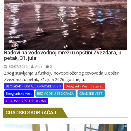
Radovi na vodovodnoj mreži u opštini Zvezdara, u
petak, 31. jula
30/07/2026
Alex
0
Zbog stavljanja u funkciju novopoloženog cevovoda u opštini
Zvezdara, u petak, 31. jula 2026. godine, u...
BEOGRAD - OSTALE GRADSKE VESTI
Beograd - Vesti Beograd
Beogradske vesti
BEZ VODE U BEOGRADU
GRADSKE VESTI
GRADSKE VESTI BEOGRAD
GRADSKI SAOBRAĆAJ