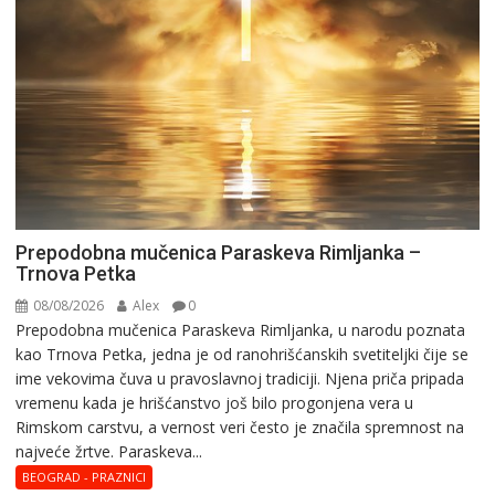
više
od
15
godina
donosi
skrivene
zvuke
devedesetih
Prepodobna mučenica Paraskeva Rimljanka –
Trnova Petka
08/08/2026
Alex
0
Prepodobna mučenica Paraskeva Rimljanka, u narodu poznata
kao Trnova Petka, jedna je od ranohrišćanskih svetiteljki čije se
ime vekovima čuva u pravoslavnoj tradiciji. Njena priča pripada
vremenu kada je hrišćanstvo još bilo progonjena vera u
Rimskom carstvu, a vernost veri često je značila spremnost na
najveće žrtve. Paraskeva...
BEOGRAD - PRAZNICI