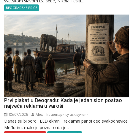
svetskom slavom iza sebe, Nikola Tesla...
Tesla
u
BEOGRADSKE PRIČE
Beogradu
Prvi plakat u Beogradu: Kada je jedan slon postao
najveća reklama u varoši
05/07/2026
Alex
на
Коментари су искључени
Danas su bilbordi, LED ekrani i reklamni panoi deo svakodnevice.
Prvi
Međutim, malo je poznato da je...
plakat