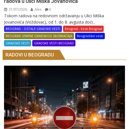
radova u Ulici Miška Jovanovića
31/07/2026
Alex
0
Tokom radova na redovnom održavanju u Ulici Miška
Jovanovića (Voždovac), od 1. do 8. avgusta doći...
BEOGRAD - OSTALE GRADSKE VESTI
Beograd - Vesti Beograd
BEOGRAD IZMENE GRADSKOG SAOBRAĆAJA
Beogradske vesti
GRADSKE VESTI
GRADSKE VESTI BEOGRAD
RADOVI U BEOGRADU