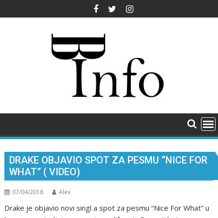
Skip
to
content
DRAKE OBJAVIO SPOT ZA PESMU “NICE FOR
WHAT” ( VIDEO)
07/04/2018
Alex
Drake je objavio novi singl a spot za pesmu “Nice For What” u