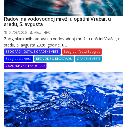
Radovi na vodovodnoj mreži u opštini Vračar, u
sredu, 5. avgusta
04/08/2026
Alex
0
Zbog planiranih radova na vodovodnoj mreži u opštini Vračar, u
sredu, 5. avgusta 2026. godine, u...
BEOGRAD - OSTALE GRADSKE VESTI
Beograd - Vesti Beograd
Beogradske vesti
BEZ VODE U BEOGRADU
GRADSKE VESTI
GRADSKE VESTI BEOGRAD