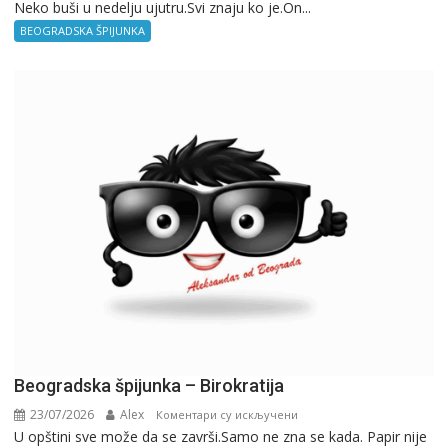
Neko buši u nedelju ujutru.Svi znaju ko je.On...
BEOGRADSKA ŠPIJUNKA
Beogradska špijunka – Birokratija
23/07/2026
Alex
на
Коментари су искључени
U opštini sve može da se završi.Samo ne zna se kada. Papir nije
Beogradska