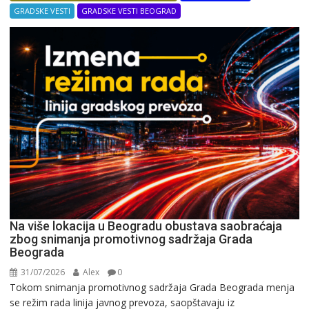
GRADSKE VESTI
GRADSKE VESTI BEOGRAD
Na više lokacija u Beogradu obustava saobraćaja
zbog snimanja promotivnog sadržaja Grada
Beograda
31/07/2026
Alex
0
Tokom snimanja promotivnog sadržaja Grada Beograda menja
se režim rada linija javnog prevoza, saopštavaju iz