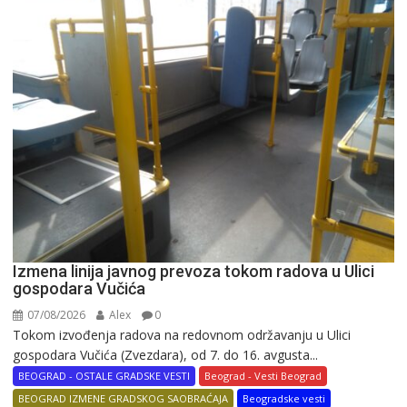
Izmena linija javnog prevoza tokom radova u Ulici
gospodara Vučića
07/08/2026
Alex
0
Tokom izvođenja radova na redovnom održavanju u Ulici
gospodara Vučića (Zvezdara), od 7. do 16. avgusta...
BEOGRAD - OSTALE GRADSKE VESTI
Beograd - Vesti Beograd
BEOGRAD IZMENE GRADSKOG SAOBRAĆAJA
Beogradske vesti