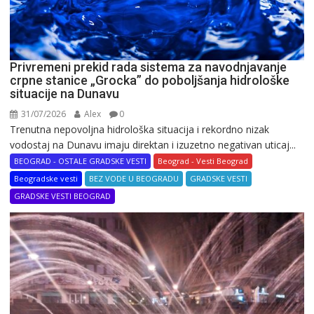
Privremeni prekid rada sistema za navodnjavanje
crpne stanice „Grocka” do poboljšanja hidrološke
situacije na Dunavu
31/07/2026
Alex
0
Trenutna nepovoljna hidrološka situacija i rekordno nizak
vodostaj na Dunavu imaju direktan i izuzetno negativan uticaj...
BEOGRAD - OSTALE GRADSKE VESTI
Beograd - Vesti Beograd
Beogradske vesti
BEZ VODE U BEOGRADU
GRADSKE VESTI
GRADSKE VESTI BEOGRAD