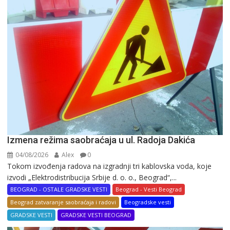
Izmena režima saobraćaja u ul. Radoja Dakića
04/08/2026
Alex
0
Tokom izvođenja radova na izgradnji tri kablovska voda, koje
izvodi „Elektrodistribucija Srbije d. o. o., Beograd“,...
BEOGRAD - OSTALE GRADSKE VESTI
Beograd - Vesti Beograd
Beograd zatvaranje saobraćaja i radovi
Beogradske vesti
GRADSKE VESTI
GRADSKE VESTI BEOGRAD