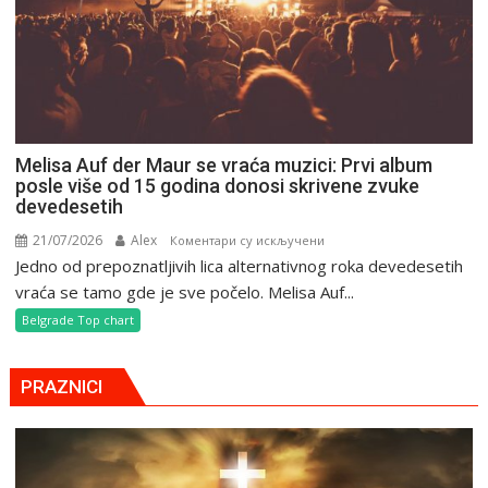
Melisa Auf der Maur se vraća muzici: Prvi album
posle više od 15 godina donosi skrivene zvuke
devedesetih
21/07/2026
Alex
на
Коментари су искључени
Jedno od prepoznatljivih lica alternativnog roka devedesetih
Melisa
Auf
vraća se tamo gde je sve počelo. Melisa Auf...
der
Belgrade Top chart
Maur
se
vraća
PRAZNICI
muzici:
Prvi
album
posle