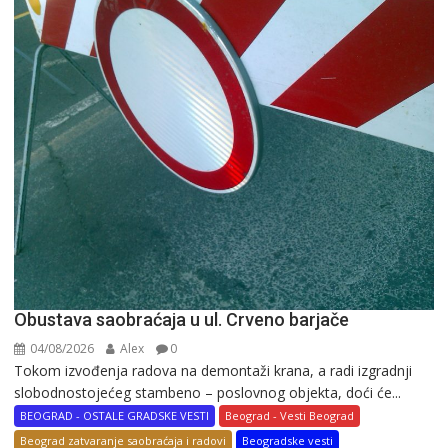
Obustava saobraćaja u ul. Crveno barjače
04/08/2026
Alex
0
Tokom izvođenja radova na demontaži krana, a radi izgradnji
slobodnostojećeg stambeno – poslovnog objekta, doći će...
BEOGRAD - OSTALE GRADSKE VESTI
Beograd - Vesti Beograd
Beograd zatvaranje saobraćaja i radovi
Beogradske vesti