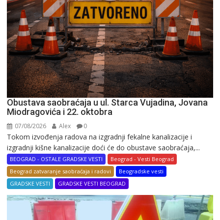
Obustava saobraćaja u ul. Starca Vujadina, Jovana
Miodragovića i 22. oktobra
07/08/2026
Alex
0
Tokom izvođenja radova na izgradnji fekalne kanalizacije i
izgradnji kišne kanalizacije doći će do obustave saobraćaja,...
BEOGRAD - OSTALE GRADSKE VESTI
Beograd - Vesti Beograd
Beograd zatvaranje saobraćaja i radovi
Beogradske vesti
GRADSKE VESTI
GRADSKE VESTI BEOGRAD