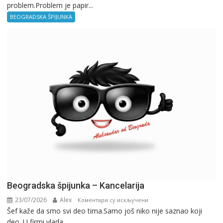
problem.Problem je papir...
špijunka
–
BEOGRADSKA ŠPIJUNKA
Birokratija
Beogradska špijunka – Kancelarija
23/07/2026
Alex
на
Коментари су искључени
Šef kaže da smo svi deo tima.Samo još niko nije saznao koji
Beogradska
deo. U firmi vlada...
špijunka