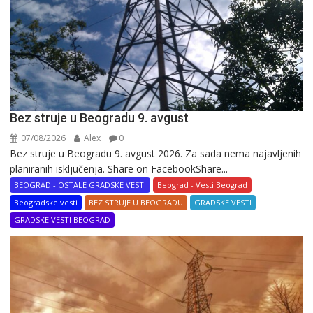
Bez struje u Beogradu 9. avgust
07/08/2026
Alex
0
Bez struje u Beogradu 9. avgust 2026. Za sada nema najavljenih
planiranih isključenja. Share on FacebookShare...
BEOGRAD - OSTALE GRADSKE VESTI
Beograd - Vesti Beograd
Beogradske vesti
BEZ STRUJE U BEOGRADU
GRADSKE VESTI
GRADSKE VESTI BEOGRAD