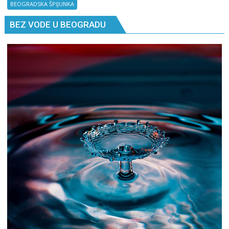
Kad
BEOGRADSKA ŠPIJUNKA
ne
BEZ VODE U BEOGRADU
znaš
gde
si,
pitaj
GPS.