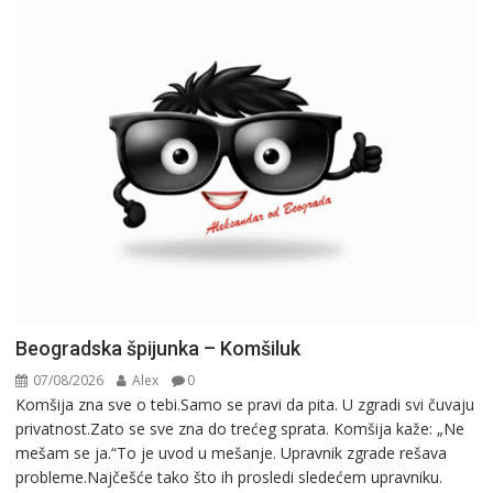
Beogradska špijunka – Komšiluk
07/08/2026
Alex
0
Komšija zna sve o tebi.Samo se pravi da pita. U zgradi svi čuvaju
privatnost.Zato se sve zna do trećeg sprata. Komšija kaže: „Ne
mešam se ja.“To je uvod u mešanje. Upravnik zgrade rešava
probleme.Najčešće tako što ih prosledi sledećem upravniku.