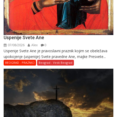
Uspenije Svete Ane
07/08/2026
Alex
0
Uspenije Svete Ane je pravoslavni praznik kojim se obeležava
upokojenje (uspenije) Svete pravedne Ane, majke Presvete...
BEOGRAD - PRAZNICI
Beograd - Vesti Beograd