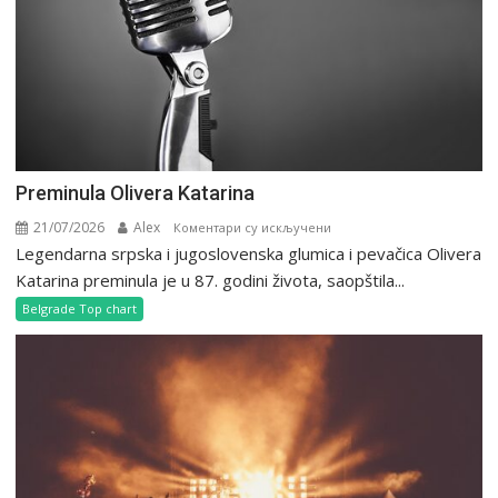
Preminula Olivera Katarina
21/07/2026
Alex
на
Коментари су искључени
Legendarna srpska i jugoslovenska glumica i pevačica Olivera
Preminula
Olivera
Katarina preminula je u 87. godini života, saopštila...
Katarina
Belgrade Top chart