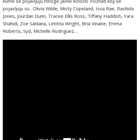
kome se pojavljuju mnoge javne ličnosti. Poznati koji se
pojavljuju su : Olivia Wilde, Misty Copeland, Issa Rae, Rashida
Jones, Jourdan Dunn, Tracee Ellis Ross, Tiffany Haddish, Yara
Shahidi, Zoe Saldana, Letitita Wright, Bria Vinaite, Emma
Roberts, Syd, Michelle Rodriguez…