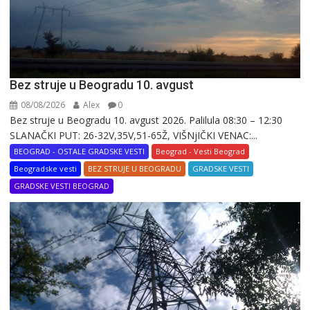
Bez struje u Beogradu 10. avgust
08/08/2026
Alex
0
Bez struje u Beogradu 10. avgust 2026. Palilula 08:30 – 12:30
SLANAČKI PUT: 26-32V,35V,51-65Ž, VIŠNjIČKI VENAC:...
BEOGRAD - OSTALE GRADSKE VESTI
Beograd - Vesti Beograd
Beogradske vesti
BEZ STRUJE U BEOGRADU
GRADSKE VESTI
GRADSKE VESTI BEOGRAD