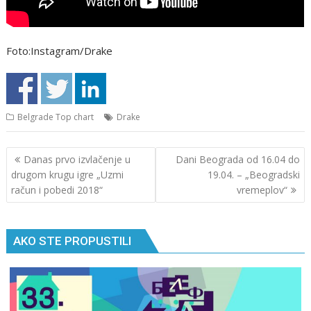
Foto:Instagram/Drake
Belgrade Top chart
Drake
Кретање
Danas prvo izvlačenje u
Dani Beograda od 16.04 do
чланка
drugom krugu igre „Uzmi
19.04. – „Beogradski
račun i pobedi 2018“
vremeplov“
AKO STE PROPUSTILI