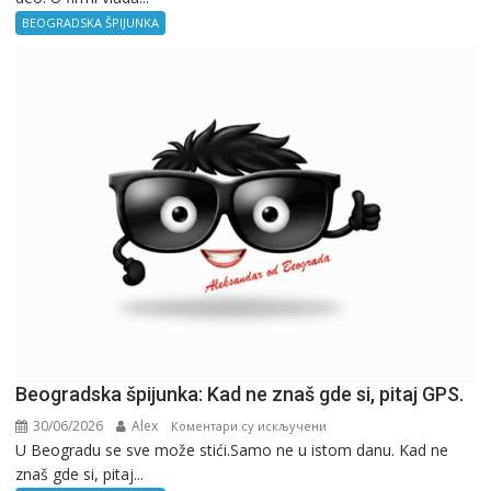
–
BEOGRADSKA ŠPIJUNKA
Kancelarija
Beogradska špijunka: Kad ne znaš gde si, pitaj GPS.
30/06/2026
Alex
на
Коментари су искључени
U Beogradu se sve može stići.Samo ne u istom danu. Kad ne
Beogradska
znaš gde si, pitaj...
špijunka: