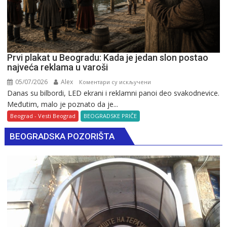
Prvi plakat u Beogradu: Kada je jedan slon postao
najveća reklama u varoši
05/07/2026
Alex
на
Коментари су искључени
Danas su bilbordi, LED ekrani i reklamni panoi deo svakodnevice.
Prvi
Međutim, malo je poznato da je...
plakat
u
Beograd - Vesti Beograd
BEOGRADSKE PRIČE
Beogradu:
BEOGRADSKA POZORIŠTA
Kada
je
jedan
slon
postao
najveća
reklama
u
varoši