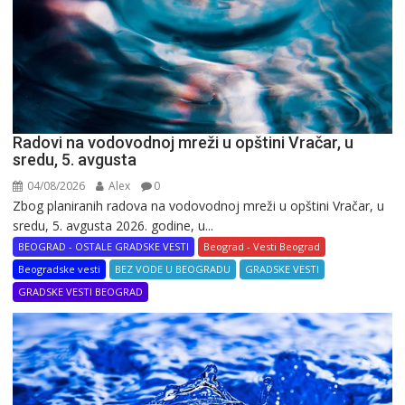
Radovi na vodovodnoj mreži u opštini Vračar, u
sredu, 5. avgusta
04/08/2026
Alex
0
Zbog planiranih radova na vodovodnoj mreži u opštini Vračar, u
sredu, 5. avgusta 2026. godine, u...
BEOGRAD - OSTALE GRADSKE VESTI
Beograd - Vesti Beograd
Beogradske vesti
BEZ VODE U BEOGRADU
GRADSKE VESTI
GRADSKE VESTI BEOGRAD