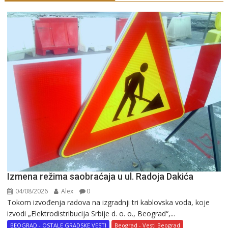
Izmena režima saobraćaja u ul. Radoja Dakića
04/08/2026
Alex
0
Tokom izvođenja radova na izgradnji tri kablovska voda, koje
izvodi „Elektrodistribucija Srbije d. o. o., Beograd“,...
BEOGRAD - OSTALE GRADSKE VESTI
Beograd - Vesti Beograd