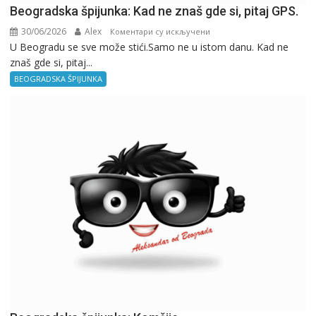
Beogradska špijunka: Kad ne znaš gde si, pitaj GPS.
30/06/2026
Alex
на
Коментари су искључени
U Beogradu se sve može stići.Samo ne u istom danu. Kad ne
Beogradska
znaš gde si, pitaj...
špijunka:
Kad
BEOGRADSKA ŠPIJUNKA
ne
znaš
gde
si,
pitaj
GPS.