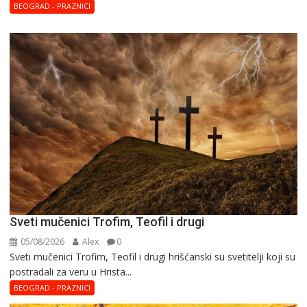
BEOGRAD - PRAZNICI
Sveti mučenici Trofim, Teofil i drugi
05/08/2026
Alex
0
Sveti mučenici Trofim, Teofil i drugi hrišćanski su svetitelji koji su
postradali za veru u Hrista...
BEOGRAD - PRAZNICI