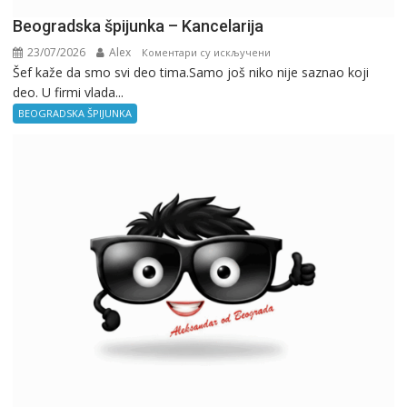
Beogradska špijunka – Kancelarija
23/07/2026
Alex
на
Коментари су искључени
Šef kaže da smo svi deo tima.Samo još niko nije saznao koji
Beogradska
deo. U firmi vlada...
špijunka
–
BEOGRADSKA ŠPIJUNKA
Kancelarija