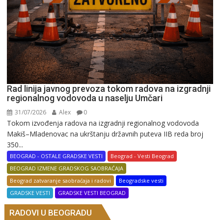
Rad linija javnog prevoza tokom radova na izgradnji
regionalnog vodovoda u naselju Umčari
31/07/2026
Alex
0
Tokom izvođenja radova na izgradnji regionalnog vodovoda
Makiš–Mladenovac na ukrštanju državnih puteva IIB reda broj
350...
BEOGRAD - OSTALE GRADSKE VESTI
Beograd - Vesti Beograd
BEOGRAD IZMENE GRADSKOG SAOBRAĆAJA
Beograd zatvaranje saobraćaja i radovi
Beogradske vesti
GRADSKE VESTI
GRADSKE VESTI BEOGRAD
RADOVI U BEOGRADU