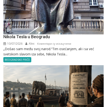
Nikola Tesla u Beogradu
10/07/2026
Alex
на
Коментари су искључени
„Došao sam među svoj narod.“Tim osećanjem, ali i sa već
Nikola
svetskom slavom iza sebe, Nikola Tesla...
Tesla
u
BEOGRADSKE PRIČE
Beogradu