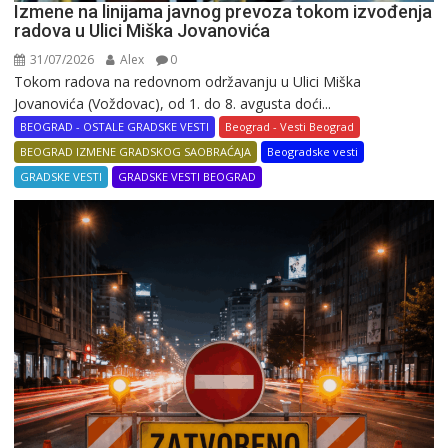
Izmene na linijama javnog prevoza tokom izvođenja
radova u Ulici Miška Jovanovića
31/07/2026
Alex
0
Tokom radova na redovnom održavanju u Ulici Miška
Jovanovića (Voždovac), od 1. do 8. avgusta doći...
BEOGRAD - OSTALE GRADSKE VESTI
Beograd - Vesti Beograd
BEOGRAD IZMENE GRADSKOG SAOBRAĆAJA
Beogradske vesti
GRADSKE VESTI
GRADSKE VESTI BEOGRAD