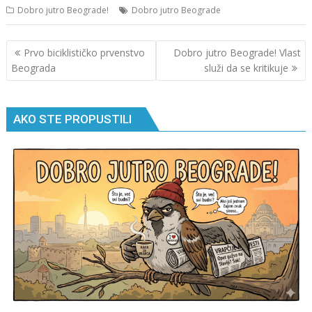
Dobro jutro Beograde!
Dobro jutro Beograde
Кретање
Prvo biciklističko prvenstvo
Dobro jutro Beograde! Vlast
чланка
Beograda
služi da se kritikuje
AKO STE PROPUSTILI