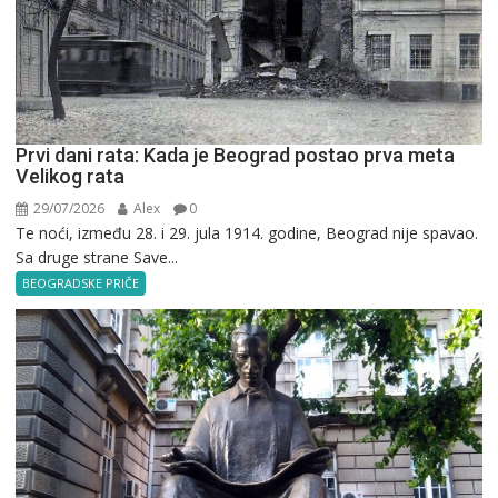
Prvi dani rata: Kada je Beograd postao prva meta
Velikog rata
29/07/2026
Alex
0
Te noći, između 28. i 29. jula 1914. godine, Beograd nije spavao.
Sa druge strane Save...
BEOGRADSKE PRIČE