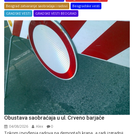
Beograd zatvaranje saobraćaja i radovi
Beogradske vesti
GRADSKE VESTI
GRADSKE VESTI BEOGRAD
Obustava saobraćaja u ul. Crveno barjače
04/08/2026
Alex
0
Tokom izvođenja radova na demontaži krana, a radi izgradnji