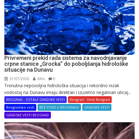
Privremeni prekid rada sistema za navodnjavanje
crpne stanice „Grocka” do poboljšanja hidrološke
situacije na Dunavu
31/07/2026
Alex
0
Trenutna nepovoljna hidrološka situacija i rekordno nizak
vodostaj na Dunavu imaju direktan i izuzetno negativan uticaj...
BEOGRAD - OSTALE GRADSKE VESTI
Beograd - Vesti Beograd
Beogradske vesti
BEZ VODE U BEOGRADU
GRADSKE VESTI
GRADSKE VESTI BEOGRAD