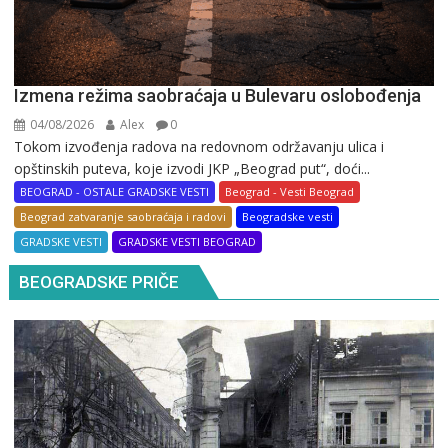
Izmena režima saobraćaja u Bulevaru oslobođenja
04/08/2026
Alex
0
Tokom izvođenja radova na redovnom održavanju ulica i
opštinskih puteva, koje izvodi JKP „Beograd put“, doći...
BEOGRAD - OSTALE GRADSKE VESTI
Beograd - Vesti Beograd
Beograd zatvaranje saobraćaja i radovi
Beogradske vesti
GRADSKE VESTI
GRADSKE VESTI BEOGRAD
BEOGRADSKE PRIČE