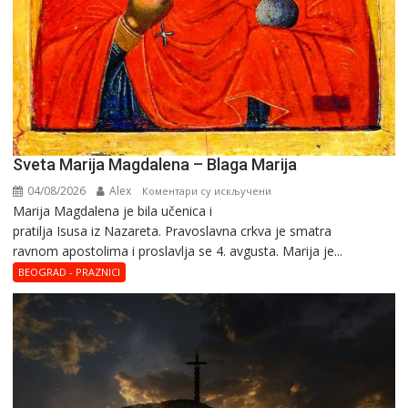
Sveta Marija Magdalena – Blaga Marija
04/08/2026
Alex
на
Коментари су искључени
Marija Magdalena je bila učenica i
Sveta
pratilja Isusa iz Nazareta. Pravoslavna crkva je smatra
Marija
ravnom apostolima i proslavlja se 4. avgusta. Marija je...
Magdalena
–
BEOGRAD - PRAZNICI
Blaga
Marija