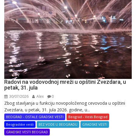
Radovi na vodovodnoj mreži u opštini Zvezdara, u
petak, 31. jula
30/07/2026
Alex
0
Zbog stavljanja u funkciju novopoloženog cevovoda u opštini
Zvezdara, u petak, 31. jula 2026. godine, u...
BEOGRAD - OSTALE GRADSKE VESTI
Beograd - Vesti Beograd
Beogradske vesti
BEZ VODE U BEOGRADU
GRADSKE VESTI
GRADSKE VESTI BEOGRAD