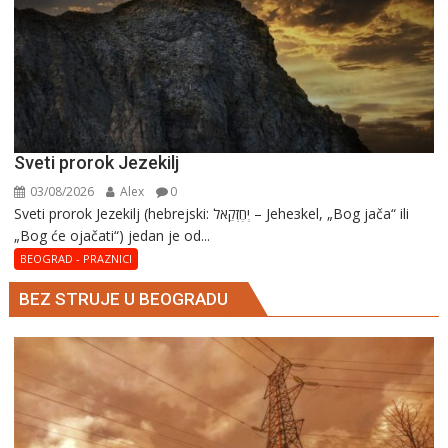
Sveti prorok Jezekilj
03/08/2026
Alex
0
Sveti prorok Jezekilj (hebrejski: יְחֶזְקֵאל – Jehезkel, „Bog jača“ ili
„Bog će ojačati“) jedan je od...
BEOGRAD - PRAZNICI
BEZ STRUJE U BEOGRADU