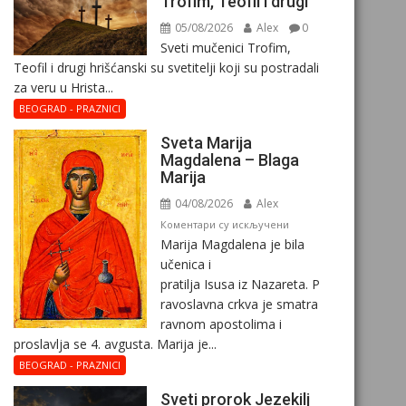
Trofim, Teofil i drugi
05/08/2026
Alex
0
Sveti mučenici Trofim,
Teofil i drugi hrišćanski su svetitelji koji su postradali
za veru u Hrista...
BEOGRAD - PRAZNICI
Sveta Marija
Magdalena – Blaga
Marija
04/08/2026
Alex
на
Коментари су искључени
Marija Magdalena je bila
Sveta
učenica i
Marija
pratilja Isusa iz Nazareta. P
Magdalena
ravoslavna crkva je smatra
–
ravnom apostolima i
Blaga
proslavlja se 4. avgusta. Marija je...
Marija
BEOGRAD - PRAZNICI
Sveti prorok Jezekilj