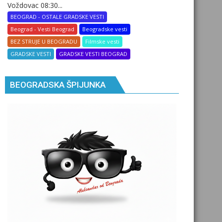
Voždovac 08:30...
BEOGRAD - OSTALE GRADSKE VESTI
Beograd - Vesti Beograd
Beogradske vesti
BEZ STRUJE U BEOGRADU
Filmske vesti
GRADSKE VESTI
GRADSKE VESTI BEOGRAD
BEOGRADSKA ŠPIJUNKA