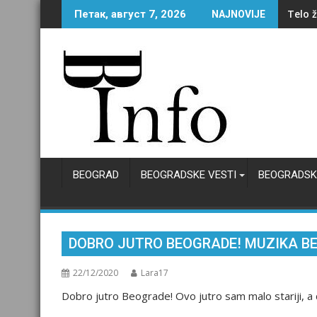
Skip
Ko je
Петак, август 7, 2026
NAJNOVIJE
to
content
BEOGRAD
BEOGRADSKE VESTI
BEOGRADSK
DOBRO JUTRO BEOGRADE! MUZIKA BE
22/12/2020
Lara17
Dobro jutro Beograde! Ovo jutro sam malo stariji, a da