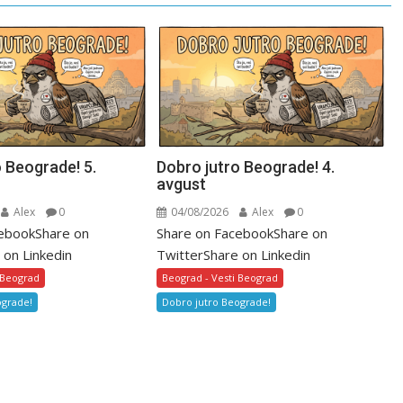
 Beograde! 5.
Dobro jutro Beograde! 4.
avgust
Alex
0
04/08/2026
Alex
0
cebookShare on
Share on FacebookShare on
 on Linkedin
TwitterShare on Linkedin
 Beograd
Beograd - Vesti Beograd
ograde!
Dobro jutro Beograde!