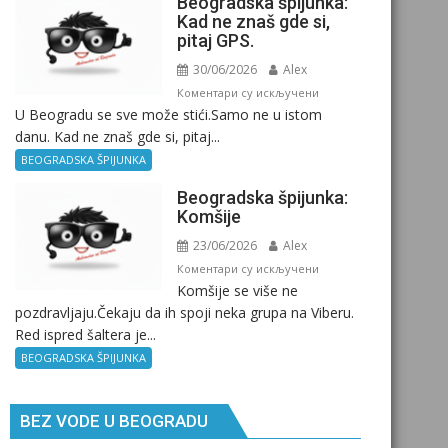
Beogradska špijunka:
Kad ne znaš gde si,
pitaj GPS.
30/06/2026
Alex
на
Коментари су искључени
U Beogradu se sve može stići.Samo ne u istom
Beogradska
danu. Kad ne znaš gde si, pitaj...
špijunka:
Kad
BEOGRADSKA ŠPIJUNKA
ne
Beogradska špijunka:
znaš
Komšije
gde
23/06/2026
Alex
si,
pitaj
на
Коментари су искључени
Komšije se više ne
GPS.
Beogradska
pozdravljaju.Čekaju da ih spoji neka grupa na Viberu.
špijunka:
Red ispred šaltera je...
Komšije
BEOGRADSKA ŠPIJUNKA
BEZ VODE U BEOGRADU