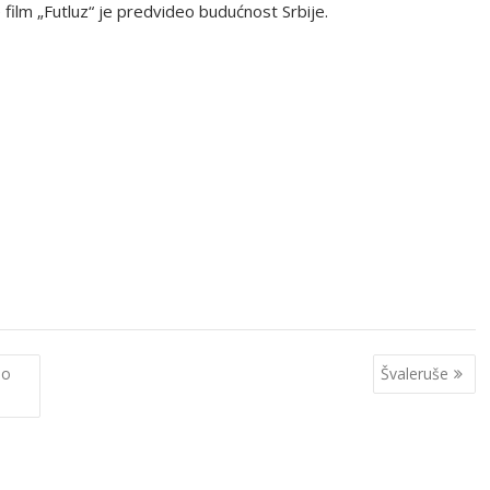
 film „Futluz“ je predvideo budućnost Srbije.
no
Švaleruše