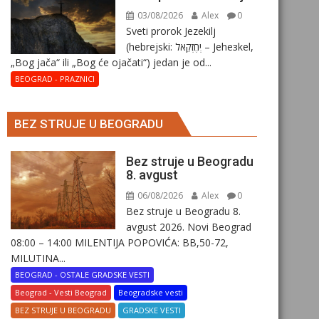
03/08/2026
Alex
0
Sveti prorok Jezekilj
(hebrejski: יְחֶזְקֵאל – Jehезkel,
„Bog jača“ ili „Bog će ojačati“) jedan je od...
BEOGRAD - PRAZNICI
BEZ STRUJE U BEOGRADU
Bez struje u Beogradu
8. avgust
06/08/2026
Alex
0
Bez struje u Beogradu 8.
avgust 2026. Novi Beograd
08:00 – 14:00 MILENTIJA POPOVIĆA: BB,50-72,
MILUTINA...
BEOGRAD - OSTALE GRADSKE VESTI
Beograd - Vesti Beograd
Beogradske vesti
BEZ STRUJE U BEOGRADU
GRADSKE VESTI