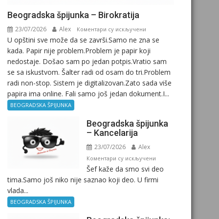
Beogradska špijunka – Birokratija
23/07/2026
Alex
на
Коментари су искључени
U opštini sve može da se završi.Samo ne zna se
Beogradska
kada. Papir nije problem.Problem je papir koji
špijunka
nedostaje. Došao sam po jedan potpis.Vratio sam
–
se sa iskustvom. Šalter radi od osam do tri.Problem
Birokratija
radi non-stop. Sistem je digitalizovan.Zato sada više
papira ima online. Fali samo još jedan dokument.I...
BEOGRADSKA ŠPIJUNKA
Beogradska špijunka
– Kancelarija
23/07/2026
Alex
на
Коментари су искључени
Šef kaže da smo svi deo
Beogradska
tima.Samo još niko nije saznao koji deo. U firmi
špijunka
vlada...
–
Kancelarija
BEOGRADSKA ŠPIJUNKA