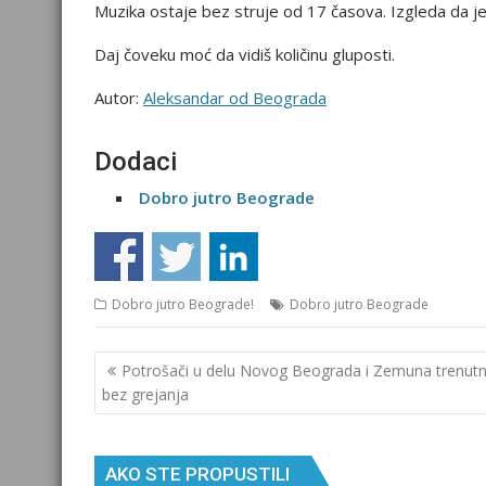
Muzika ostaje bez struje od 17 časova. Izgleda da je
Daj čoveku moć da vidiš količinu gluposti.
Autor:
Aleksandar od Beograda
Dodaci
Dobro jutro Beograde
Dobro jutro Beograde!
Dobro jutro Beograde
Кретање
Potrošači u delu Novog Beograda i Zemuna trenut
чланка
bez grejanja
AKO STE PROPUSTILI