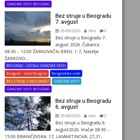
GRADSKE VESTI BEOGRAD
Bez struje u Beogradu
7. avgust
05/08/2026
Alex
0
Bez struje u Beogradu 7.
avgust 2026. Čukarica
08:30 – 12:00 ŽARKOVAČKI BREG: 1-7, Naselje
ŽARKOVO:...
BEOGRAD - OSTALE GRADSKE VESTI
Beograd - Vesti Beograd
Beogradske vesti
BEZ STRUJE U BEOGRADU
GRADSKE VESTI
GRADSKE VESTI BEOGRAD
Bez struje u Beogradu
6. avgust
05/08/2026
Alex
0
Bez struje u Beogradu 6.
avgust2026. Vračar 08:30 –
15:00 BRANIČEVSKA: 17, LAMARTINOVA: 27,31,