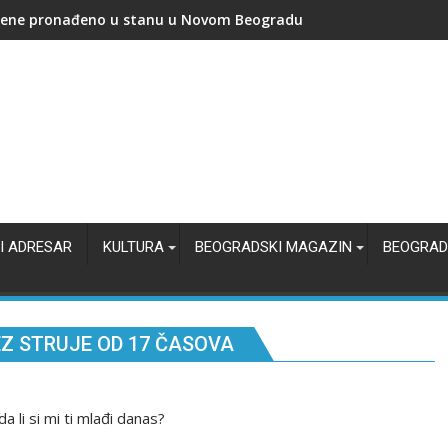
 bio Đura Jakšić i zašto je njegova kuća važna za Beograd?
I ADRESAR
KULTURA
BEOGRADSKI MAGAZIN
BEOGRAD
Z STRUJE OD 17 ČASOVA
 li si mi ti mlađi danas?