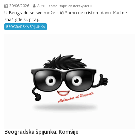
30/06/2026
Alex
на
Коментари су искључени
U Beogradu se sve može stići.Samo ne u istom danu. Kad ne
Beogradska
znaš gde si, pitaj...
špijunka:
Kad
BEOGRADSKA ŠPIJUNKA
ne
znaš
gde
si,
pitaj
GPS.
Beogradska špijunka: Komšije