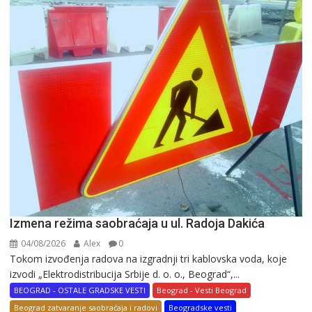
Izmena režima saobraćaja u ul. Radoja Dakića
04/08/2026
Alex
0
Tokom izvođenja radova na izgradnji tri kablovska voda, koje
izvodi „Elektrodistribucija Srbije d. o. o., Beograd“,...
BEOGRAD - OSTALE GRADSKE VESTI
Beograd - Vesti Beograd
Beograd zatvaranje saobraćaja i radovi
Beogradske vesti