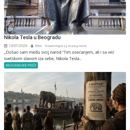
Nikola Tesla u Beogradu
10/07/2026
Alex
на
Коментари су искључени
„Došao sam među svoj narod.“Tim osećanjem, ali i sa već
Nikola
svetskom slavom iza sebe, Nikola Tesla...
Tesla
u
BEOGRADSKE PRIČE
Beogradu