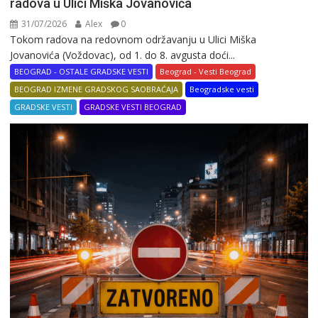
radova u Ulici Miška Jovanovića
31/07/2026
Alex
0
Tokom radova na redovnom održavanju u Ulici Miška
Jovanovića (Voždovac), od 1. do 8. avgusta doći...
BEOGRAD - OSTALE GRADSKE VESTI
Beograd - Vesti Beograd
BEOGRAD IZMENE GRADSKOG SAOBRAĆAJA
Beogradske vesti
GRADSKE VESTI
GRADSKE VESTI BEOGRAD