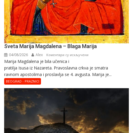
Sveta Marija Magdalena – Blaga Marija
04/08/2026
Alex
на
Коментари су искључени
Marija Magdalena je bila učenica i
Sveta
pratilja Isusa iz Nazareta. Pravoslavna crkva je smatra
Marija
ravnom apostolima i proslavlja se 4. avgusta. Marija je...
Magdalena
–
BEOGRAD - PRAZNICI
Blaga
Marija