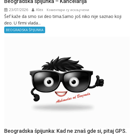
Beogradska špijunka – Kancelarija
23/07/2026
Alex
на
Коментари су искључени
Šef kaže da smo svi deo tima.Samo još niko nije saznao koji
Beogradska
deo. U firmi vlada...
špijunka
–
BEOGRADSKA ŠPIJUNKA
Kancelarija
Beogradska špijunka: Kad ne znaš gde si, pitaj GPS.