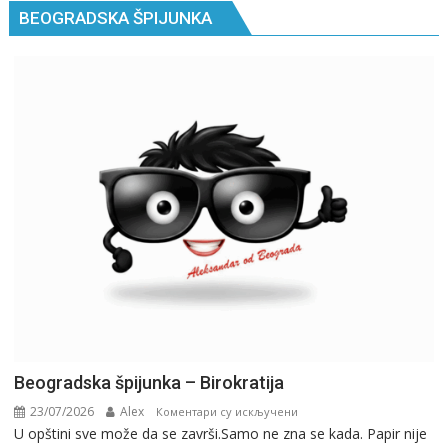
BEOGRADSKA ŠPIJUNKA
Beogradska špijunka – Birokratija
23/07/2026
Alex
на
Коментари су искључени
U opštini sve može da se završi.Samo ne zna se kada. Papir nije
Beogradska