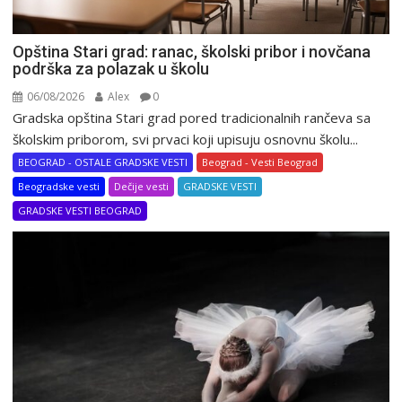
Opština Stari grad: ranac, školski pribor i novčana
podrška za polazak u školu
06/08/2026
Alex
0
Gradska opština Stari grad pored tradicionalnih rančeva sa
školskim priborom, svi prvaci koji upisuju osnovnu školu...
BEOGRAD - OSTALE GRADSKE VESTI
Beograd - Vesti Beograd
Beogradske vesti
Dečije vesti
GRADSKE VESTI
GRADSKE VESTI BEOGRAD