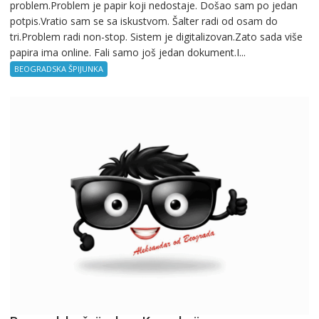
problem.Problem je papir koji nedostaje. Došao sam po jedan
špijunka
potpis.Vratio sam se sa iskustvom. Šalter radi od osam do
–
tri.Problem radi non-stop. Sistem je digitalizovan.Zato sada više
Birokratija
papira ima online. Fali samo još jedan dokument.I...
BEOGRADSKA ŠPIJUNKA