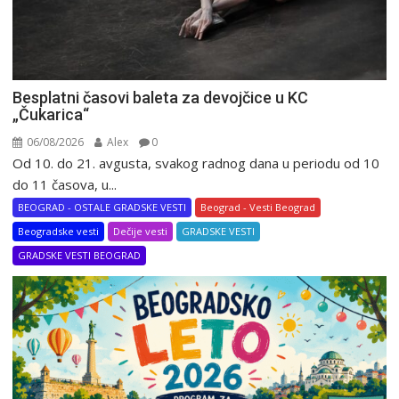
Besplatni časovi baleta za devojčice u KC
„Čukarica“
06/08/2026
Alex
0
Od 10. do 21. avgusta, svakog radnog dana u periodu od 10
do 11 časova, u...
BEOGRAD - OSTALE GRADSKE VESTI
Beograd - Vesti Beograd
Beogradske vesti
Dečije vesti
GRADSKE VESTI
GRADSKE VESTI BEOGRAD