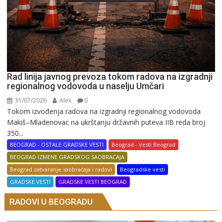
Rad linija javnog prevoza tokom radova na izgradnji
regionalnog vodovoda u naselju Umčari
31/07/2026
Alex
0
Tokom izvođenja radova na izgradnji regionalnog vodovoda
Makiš–Mladenovac na ukrštanju državnih puteva IIB reda broj
350...
BEOGRAD - OSTALE GRADSKE VESTI
Beograd - Vesti Beograd
BEOGRAD IZMENE GRADSKOG SAOBRAĆAJA
Beograd zatvaranje saobraćaja i radovi
Beogradske vesti
GRADSKE VESTI
GRADSKE VESTI BEOGRAD
RADOVI U BEOGRADU