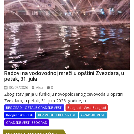
Radovi na vodovodnoj mreži u opštini Zvezdara, u
petak, 31. jula
30/07/2026
Alex
0
Zbog stavljanja u funkciju novopoloženog cevovoda u opštini
Zvezdara, u petak, 31. jula 2026. godine, u...
BEOGRAD - OSTALE GRADSKE VESTI
Beograd - Vesti Beograd
Beogradske vesti
BEZ VODE U BEOGRADU
GRADSKE VESTI
GRADSKE VESTI BEOGRAD