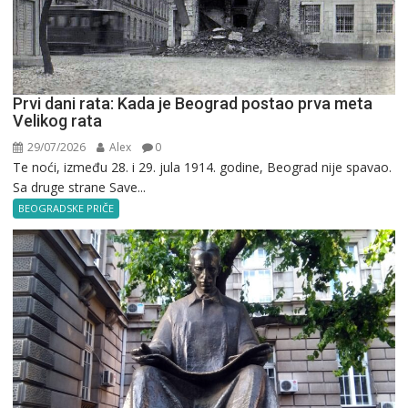
Prvi dani rata: Kada je Beograd postao prva meta
Velikog rata
29/07/2026
Alex
0
Te noći, između 28. i 29. jula 1914. godine, Beograd nije spavao.
Sa druge strane Save...
BEOGRADSKE PRIČE