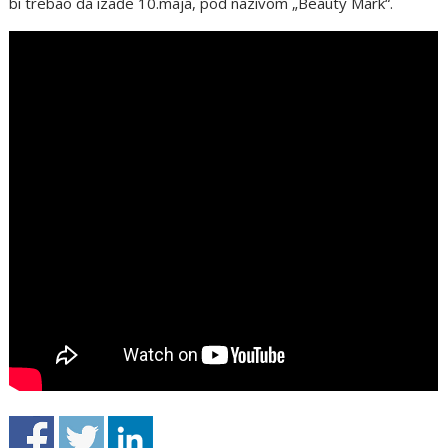
bi trebao da izađe 10.maja, pod nazivom „Bеauty Mark“.