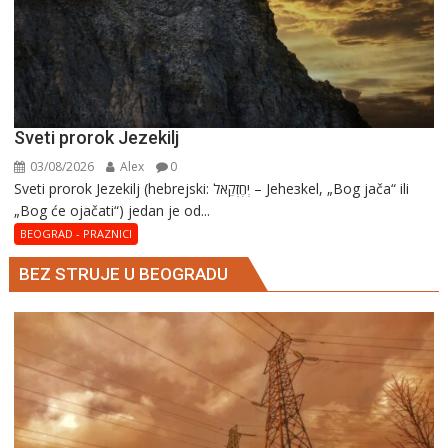
Sveti prorok Jezekilj
03/08/2026
Alex
0
Sveti prorok Jezekilj (hebrejski: יְחֶזְקֵאל – Jehезkel, „Bog jača“ ili
„Bog će ojačati“) jedan je od...
BEOGRAD - PRAZNICI
BEZ STRUJE U BEOGRADU