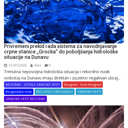
Privremeni prekid rada sistema za navodnjavanje
crpne stanice „Grocka” do poboljšanja hidrološke
situacije na Dunavu
31/07/2026
Alex
0
Trenutna nepovoljna hidrološka situacija i rekordno nizak
vodostaj na Dunavu imaju direktan i izuzetno negativan uticaj...
BEOGRAD - OSTALE GRADSKE VESTI
Beograd - Vesti Beograd
Beogradske vesti
BEZ VODE U BEOGRADU
GRADSKE VESTI
GRADSKE VESTI BEOGRAD