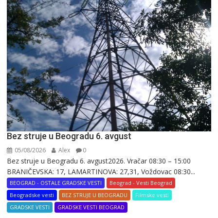
Bez struje u Beogradu 6. avgust
05/08/2026
Alex
0
Bez struje u Beogradu 6. avgust2026. Vračar 08:30 – 15:00
BRANIČEVSKA: 17, LAMARTINOVA: 27,31, Voždovac 08:30...
BEOGRAD - OSTALE GRADSKE VESTI
Beograd - Vesti Beograd
Beogradske vesti
BEZ STRUJE U BEOGRADU
Filmske vesti
GRADSKE VESTI
GRADSKE VESTI BEOGRAD