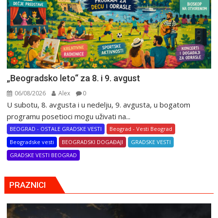
„Beogradsko leto“ za 8. i 9. avgust
06/08/2026
Alex
0
U subotu, 8. avgusta i u nedelju, 9. avgusta, u bogatom
programu posetioci mogu uživati na...
BEOGRAD - OSTALE GRADSKE VESTI
Beograd - Vesti Beograd
Beogradske vesti
BEOGRADSKI DOGAĐAJI
GRADSKE VESTI
GRADSKE VESTI BEOGRAD
PRAZNICI