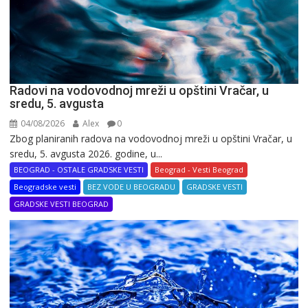
Radovi na vodovodnoj mreži u opštini Vračar, u
sredu, 5. avgusta
04/08/2026
Alex
0
Zbog planiranih radova na vodovodnoj mreži u opštini Vračar, u
sredu, 5. avgusta 2026. godine, u...
BEOGRAD - OSTALE GRADSKE VESTI
Beograd - Vesti Beograd
Beogradske vesti
BEZ VODE U BEOGRADU
GRADSKE VESTI
GRADSKE VESTI BEOGRAD