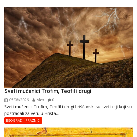
Sveti mučenici Trofim, Teofil i drugi
05/08/2026
Alex
0
Sveti mučenici Trofim, Teofil i drugi hrišćanski su svetitelji koji su
postradali za veru u Hrista...
BEOGRAD - PRAZNICI