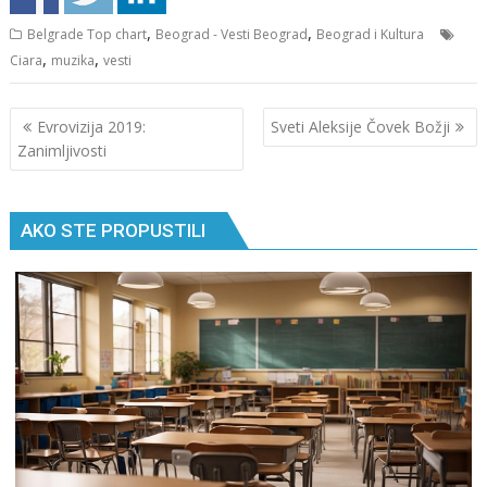
,
,
Belgrade Top chart
Beograd - Vesti Beograd
Beograd i Kultura
,
,
Ciara
muzika
vesti
Кретање
Evrovizija 2019:
Svеti Аlеksijе Čоvеk Bоžji
чланка
Zanimljivosti
AKO STE PROPUSTILI