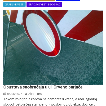
GRADSKE VESTI
GRADSKE VESTI BEOGRAD
Obustava saobraćaja u ul. Crveno barjače
04/08/2026
Alex
0
Tokom izvođenja radova na demontaži krana, a radi izgradnji
slobodnostojećeg stambeno – poslovnog objekta, doći će...