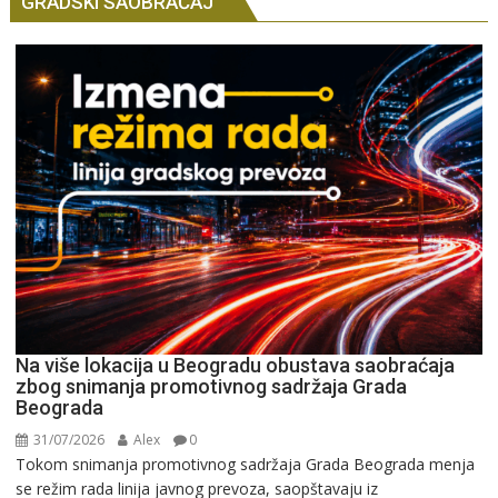
GRADSKI SAOBRAĆAJ
Na više lokacija u Beogradu obustava saobraćaja
zbog snimanja promotivnog sadržaja Grada
Beograda
31/07/2026
Alex
0
Tokom snimanja promotivnog sadržaja Grada Beograda menja
se režim rada linija javnog prevoza, saopštavaju iz