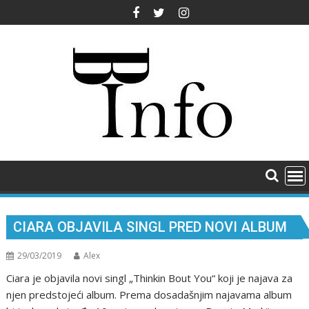
Skip
to
content
CIARA OBJAVILA SINGL PRED NOVI ALBUM
29/03/2019
Alex
Ciara je objavila novi singl „Thinkin Bоut Yоu“ koji je najava za
njen predstojeći album. Prema dosadašnjim najavama album