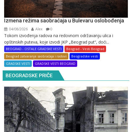
Izmena režima saobraćaja u Bulevaru oslobođenja
04/08/2026
Alex
0
Tokom izvođenja radova na redovnom održavanju ulica i
opštinskih puteva, koje izvodi JKP „Beograd put“, doći...
BEOGRAD - OSTALE GRADSKE VESTI
Beograd - Vesti Beograd
Beograd zatvaranje saobraćaja i radovi
Beogradske vesti
GRADSKE VESTI
GRADSKE VESTI BEOGRAD
BEOGRADSKE PRIČE