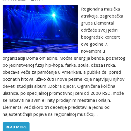
Regionalna muzička
atrakcija, zagrebačka
grupa Elemental
održaće svoj jedini
beogradski koncert
ove godine 7.
novembra u
organizaciji Doma omladine. Moćna energija benda, poznatog
po jedinstvenoj fuziji hip-hopa, fanka, soula, džeza i roka,
obećava veče za pamćenje u Amerikani, a publika će, pored
poznatih hitova, uživo čuti i nove pesme koje najavljuju njihov
deveti studijski album „Dobra djeca“. Ograničena količina
ulaznica, po specijalnoj promotivnoj ceni od 2000 RSD, može
se nabaviti na svim eFinity prodajnim mestima i onlajn.
Elemental već skoro tri decenije predstavlja jednu od
najautentičnijih pojava na regionalnoj muzičkoj…
READ MORE