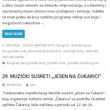
u džez muzici sinonim za slobodu i improvizaciju, a u klasičnoj i
savremenoj muzici donosi novu izražajnost i emociju. Publika
će imati priliku da kroz različite programe otkrije sve boje i
mogućnosti saksofona –…
READ MORE
,
,
BEOGRAD - OSTALE GRADSKE VESTI
Beograd - Vesti Beograd
,
,
,
Beogradske vesti
BEOGRADSKI KONCERTI
GRADSKE VESTI
GRADSKE
VESTI BEOGRAD
,
,
,
Beograd
Beogradske vesti
gradske vesti
gradske vesti.Beograd
29. MUZIČKI SUSRETI „JESEN NA ČUKARICI“
09/09/2025
Alex
Tradicionalna manifestacija Muzički susreti „Jesen na Čukarici“,
koju organizuje Kulturni centar „Čukarica“ uz podršku Gradske
opštine Čukarica, biće održana u periodu od 22. do 26.