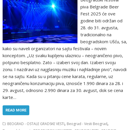
piva Belgrade Beer
Fest 2025 će ove
godine biti održan od
28. do 31. avgusta,
tradicionalno na
beogradskom Ušću, sa,
kako su naveli organizatori na sajtu festivala – novim
konceptom. „Uz svaku kupljenu ulaznicu – neograničeno pivo,
potpuno besplatno. Zato – izaberi svoj dan. Izaberi svoju
zonu. I nazdravi uz najglasniju muziku i najhladnije pivo“, navodi
se na sajtu. Kada su u pitanju cene karata, regularne, uz
neograničenu konzumaciju piva, iznosiće 1.990 dinara za 28. i
29. avgust, odnosno 2.990 dinara za 30. avgust, dok se cena
karte…
READ MORE
,
,
BEOGRAD - OSTALE GRADSKE VESTI
Beograd - Vesti Beograd