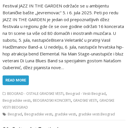
Festival JAZZ IN THE GARDEN održaće se u ambijentu
Botaničke bašte „Jevremovac“ 5. i 6. jula 2025. Peti po redu
JAZZ IN THE GARDEN je jedan od prepoznatljivih džez
festivala u regionu gde će se ove godine održati 16 koncerata
na tri scene sa više od 80 domaćih i inostranih muzičara. U
subotu, 5. jula, nastupićeBisera Veletanlić u pratnji Vasil
Hadžimanov Band-a. U nedelju, 6. jula, nastupiće hrvatska hip-
hop atrakcija bend Elemental. Na Main Stage-unastupiće i bluz
veterani Di Luna Blues Band sa specijalnim gostom Natašom
Guberinić, džez pijanista nove…
READ MORE
,
,
BEOGRAD - OSTALE GRADSKE VESTI
Beograd - Vesti Beograd
,
,
,
Beogradske vesti
BEOGRADSKI KONCERTI
GRADSKE VESTI
GRADSKE
VESTI BEOGRAD
,
,
,
Beograd
Beogradske vesti
gradske vesti
gradske vesti.Beograd