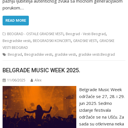
pažnju ljubitelja autentičnog zvuka sa moćnom generacijskom
porukom.…
READ MORE
,
,
BEOGRAD - OSTALE GRADSKE VESTI
Beograd - Vesti Beograd
,
,
,
Beogradske vesti
BEOGRADSKI KONCERTI
GRADSKE VESTI
GRADSKE
VESTI BEOGRAD
,
,
,
Beograd
Beogradske vesti
gradske vesti
gradske vesti.Beograd
BELGRADE MUSIC WEEK 2025.
11/06/2025
Alex
Belgrade Music Week
održaće se 27, 28. i 29.
jun 2025. Sedmo
izdanje festivala
održaće se na Ušću. Za
sada su otkrivena neka