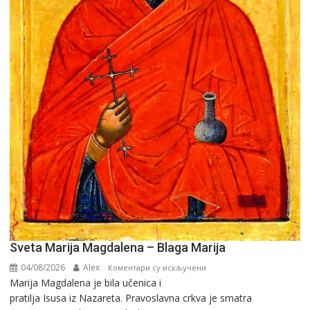
Sveta Marija Magdalena – Blaga Marija
04/08/2026
Alex
на
Коментари су искључени
Marija Magdalena je bila učenica i
Sveta
pratilja Isusa iz Nazareta. Pravoslavna crkva je smatra
Marija