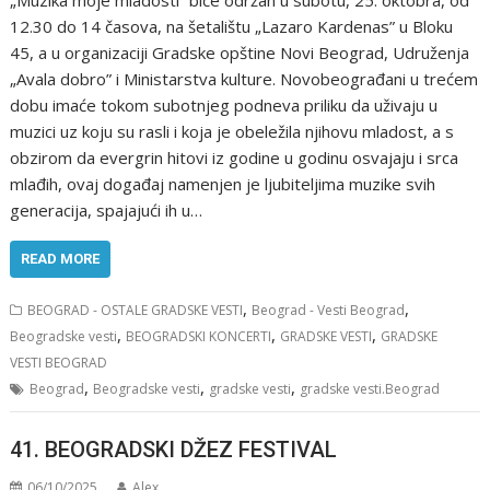
„Muzika moje mladosti” biće održan u subotu, 25. oktobra, od
12.30 do 14 časova, na šetalištu „Lazaro Kardenas” u Bloku
45, a u organizaciji Gradske opštine Novi Beograd, Udruženja
„Avala dobro” i Ministarstva kulture. Novobeograđani u trećem
dobu imaće tokom subotnjeg podneva priliku da uživaju u
muzici uz koju su rasli i koja je obeležila njihovu mladost, a s
obzirom da evergrin hitovi iz godine u godinu osvajaju i srca
mlađih, ovaj događaj namenjen je ljubiteljima muzike svih
generacija, spajajući ih u…
READ MORE
,
,
BEOGRAD - OSTALE GRADSKE VESTI
Beograd - Vesti Beograd
,
,
,
Beogradske vesti
BEOGRADSKI KONCERTI
GRADSKE VESTI
GRADSKE
VESTI BEOGRAD
,
,
,
Beograd
Beogradske vesti
gradske vesti
gradske vesti.Beograd
41. BEOGRADSKI DŽEZ FESTIVAL
06/10/2025
Alex