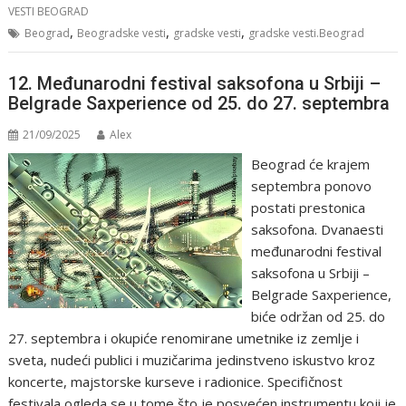
VESTI BEOGRAD
,
,
,
Beograd
Beogradske vesti
gradske vesti
gradske vesti.Beograd
12. Međunarodni festival saksofona u Srbiji –
Belgrade Saxperience od 25. do 27. septembra
21/09/2025
Alex
Beograd će krajem
septembra ponovo
postati prestonica
saksofona. Dvanaesti
međunarodni festival
saksofona u Srbiji –
Belgrade Saxperience,
biće održan od 25. do
27. septembra i okupiće renomirane umetnike iz zemlje i
sveta, nudeći publici i muzičarima jedinstveno iskustvo kroz
koncerte, majstorske kurseve i radionice. Specifičnost
festivala ogleda se u tome što je posvećen instrumentu koji je