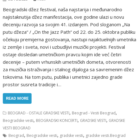
Beogradski džez festival, naša najstarija i međunarodno
najistaknutija džez manifestacija, ove godine ulazi u novu
deceniju razvoja sa svojim 41. izdanjem. Pod sloganom „Na
putu džeza“ / „On the Jazz Path“ od 22. do 25. oktobra publiku
očekuju premijerna gostovanja, nastupi najaktuelnijih umetnika
iz zemlje i sveta, novi i uzbudljivi muzički projekti. Festival
ostaje dosledan umetničkom pravcu kojim ide već četiri
decenije – putem vrhunskih umetničkih dometa, otvorenosti
za muzička istraživanja i stalnog dijaloga sa savremenim džez
tokovima. Na tom putu, publika i umetnici zajedno grade
prostor susreta tradicije i…
READ MORE
,
,
BEOGRAD - OSTALE GRADSKE VESTI
Beograd - Vesti Beograd
,
,
,
Beogradske vesti
BEOGRADSKI KONCERTI
GRADSKE VESTI
GRADSKE
VESTI BEOGRAD
,
,
,
Beograd
Beogradske vesti
gradske vesti
gradske vesti.Beograd