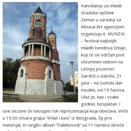
Kancelarija za mlade
Gradske opštine
Zemun u saradnji sa
Mousai Art agencijom
organizuju 6. MUNZIK
– festival najboljih
mladih bendova Srbije,
koji će se održati pod
otvorenim nebom na
Letnjoj pozornici
Gardoš u subotu, 21.
juna – na Svetski dan
muzike, od 19 časova.
Ulaz je, kao i svake
godine, besplatan. I
ove sezone će nastupiti rok reprezentacija koja obećava. Veče
u 19.30 otvara grupa ”Krilat i beo” iz Beograda, čiji prvi
materijal, tri singla i album ”Dalekovodi” sa 11 numera skreće