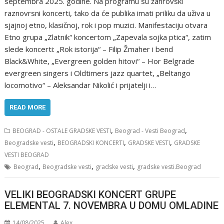
septembra 2025. godine. Na programu su žanrovski
raznovrsni koncerti, tako da će publika imati priliku da uživa u
sjajnoj etno, klasičnoj, rok i pop muzici. Manifestaciju otvara
Etno grupa „Zlatnik“ koncertom „Zapevala sojka ptica“, zatim
slede koncerti: „Rok istorija“ – Filip Žmaher i bend
Black&White, „Evergreen golden hitovi“ – Hor Belgrade
evergreen singers i Oldtimers jazz quartet, „Beltango
locomotivo“ – Aleksandar Nikolić i prijatelji i…
READ MORE
,
,
BEOGRAD - OSTALE GRADSKE VESTI
Beograd - Vesti Beograd
,
,
,
Beogradske vesti
BEOGRADSKI KONCERTI
GRADSKE VESTI
GRADSKE
VESTI BEOGRAD
,
,
,
Beograd
Beogradske vesti
gradske vesti
gradske vesti.Beograd
VELIKI BEOGRADSKI KONCERT GRUPE
ELEMENTAL 7. NOVEMBRA U DOMU OMLADINE
14/08/2025
Alex