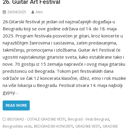
26. Guitar Art Festival
26/04/2025
Alex
26.Gitarski festival je jedan od najznačajnijih događaja u
Beogradu koji se ove godine održava od 14. do 18. maja
2025. Program festivala posvećen je gitari, kroz koncerte u
najrazličitijim žanrovima i sastavima, zatim predavanjima,
takmičenju, promocijama i izložbama. Guitar Art Festival će
ugostiti najistaknutije gitariste sveta, kako establirane tako i
nove. 70 gostiju iz 15 zemalja napraviće i ovog maja gitarsku
predstonicu od Beograda. Tokom pet festivalskih dana
održaće se čak 12 koncerata klasične, džez, etno i rok muzike
na više lokacija u Beogradu. Festival otvara 14. maja najbolji
gypsy…
READ MORE
,
,
BEOGRAD - OSTALE GRADSKE VESTI
Beograd - Vesti Beograd
,
,
,
Beogradske vesti
BEOGRADSKI KONCERTI
GRADSKE VESTI
GRADSKE