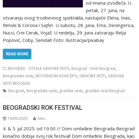
od imena izvođeča. U
petak, 27. juna, na
otvaranju ovog trodnevnog spektakla, nastupiće Elena, Inas,
Rimski & Corona i Sajfer. U subotu, 28. juna, Ema, Desingerica,
Nucci, Crni Cerak, Vojaž. U nedelju, 29. juna zatvaraju Relja
Popović, Coby, Senidah Foto: Ilustracija/pixabay
READ MORE
,
,
BEOGRAD - OSTALE GRADSKE VESTI
Beograd - Vesti Beograd
,
,
,
Beogradske vesti
BEOGRADSKI KONCERTI
GRADSKE VESTI
GRADSKE
VESTI BEOGRAD
,
,
,
Beograd
Beogradske vesti
gradske vesti
gradske vesti.Beograd
BEOGRADSKI ROK FESTIVAL
16/05/2025
Alex
4. & 5. jul 2025. od 19.00 // Dom omladine Beograda Beograd
konačno dobija svoj rok festival! Dom omladine Beograda, kao