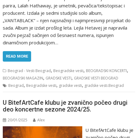
parira, Lalah Hathaway, je umetnik, pevačica/tekstopisac i
producent. Izdala je sedmi studijski solo album,
„VANTABLACK“ – njen najsnažniji i najimpresivniji projekat do
sada. Album je izdat prošlog leta. Lejla Hetavej je napravila
zvučni pejzaž sačinjen od šesnaest numera, ispunjen
dinamičnom produkcijom…
READ MORE
,
,
,
Beograd - Vesti Beograd
Beogradske vesti
BEOGRADSKI KONCERTI
,
,
BEOGRADSKI MAGAZIN
GRADSKE VESTI
GRADSKE VESTI BEOGRAD
,
,
,
Beograd
Beogradske vesti
gradske vesti
gradske vesti.Beograd
U BitefArtCafe klubu je zvanično počeo drugi
deo koncertne sezone 2024/25.
20/01/2025
Alex
U BitefArtCafe klubu je
zvanično počeo drugi