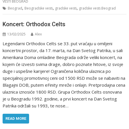
VESTI BEOGRAD
,
,
,
Beograd
Beogradske vesti
gradske vesti
gradske vesti.Beograd
Koncert: Orthodox Celts
13/02/2025
Alex
Legendarni Orthodox Celts se 33. put vraćaju u omiljeni
koncertni prostor, da 17. marta, na Dan Svetog Patrika, u sali
Amerikana Doma omladine Beograda održe veliki koncert, na
kojem će izvesti svima drage, dobro poznate hitove, iz svoje
duge i uspešne karijere! Ograničena količina ulaznica po
specijalnoj promotivnoj ceni od 1500 RSD može se nabaviti na
Blagajni DOB, putem eFinity mreže i onlajn. Pretprodajna cena
ulaznica iznosiće 1800 RSD. Grupa Orthodox Celts osnovana
je u Beogradu 1992. godine, a prvi koncert na Dan Svetog
Patrika održali su 1993, te nose…
READ MORE