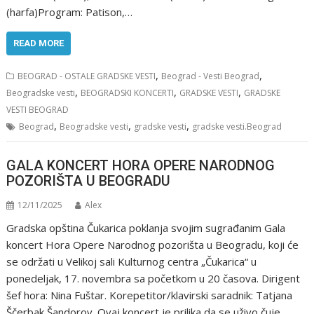
(harfa)Program: Patison,…
READ MORE
,
,
BEOGRAD - OSTALE GRADSKE VESTI
Beograd - Vesti Beograd
,
,
,
Beogradske vesti
BEOGRADSKI KONCERTI
GRADSKE VESTI
GRADSKE
VESTI BEOGRAD
,
,
,
Beograd
Beogradske vesti
gradske vesti
gradske vesti.Beograd
GALA KONCERT HORA OPERE NARODNOG
POZORIŠTA U BEOGRADU
12/11/2025
Alex
Gradska opština Čukarica poklanja svojim sugrađanim Gala
koncert Hora Opere Narodnog pozorišta u Beogradu, koji će
se održati u Velikoj sali Kulturnog centra „Čukarica“ u
ponedeljak, 17. novembra sa početkom u 20 časova. Dirigent
šef hora: Nina Fuštar. Korepetitor/klavirski saradnik: Tatjana
Ščerbak Šandorov. Ovaj koncert je prilika da se uživo čuje