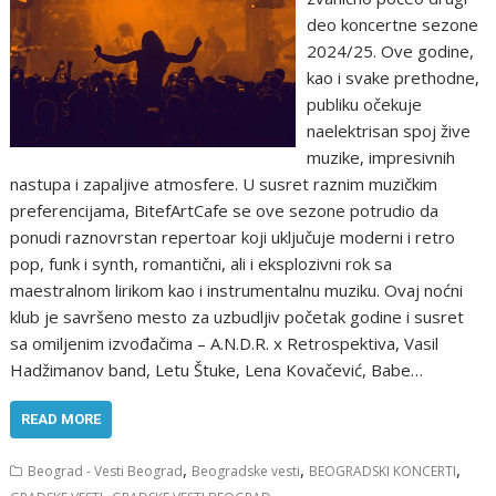
deo koncertne sezone
2024/25. Ove godine,
kao i svake prethodne,
publiku očekuje
naelektrisan spoj žive
muzike, impresivnih
nastupa i zapaljive atmosfere. U susret raznim muzičkim
preferencijama, BitefArtCafe se ove sezone potrudio da
ponudi raznovrstan repertoar koji uključuje moderni i retro
pop, funk i synth, romantični, ali i eksplozivni rok sa
maestralnom lirikom kao i instrumentalnu muziku. Ovaj noćni
klub je savršeno mesto za uzbudljiv početak godine i susret
sa omiljenim izvođačima – A.N.D.R. x Retrospektiva, Vasil
Hadžimanov band, Letu Štuke, Lena Kovačević, Babe…
READ MORE
,
,
,
Beograd - Vesti Beograd
Beogradske vesti
BEOGRADSKI KONCERTI
,