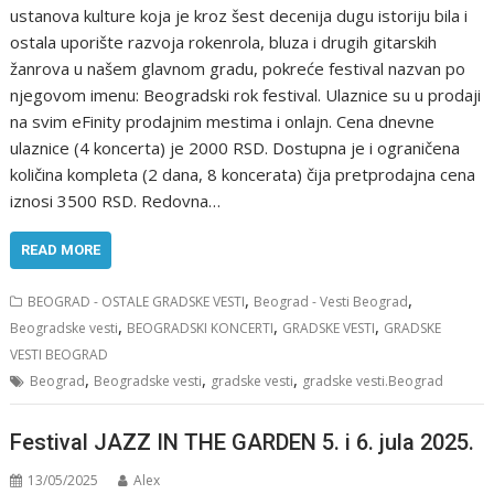
ustanova kulture koja je kroz šest decenija dugu istoriju bila i
ostala uporište razvoja rokenrola, bluza i drugih gitarskih
žanrova u našem glavnom gradu, pokreće festival nazvan po
njegovom imenu: Beogradski rok festival. Ulaznice su u prodaji
na svim eFinity prodajnim mestima i onlajn. Cena dnevne
ulaznice (4 koncerta) je 2000 RSD. Dostupna je i ograničena
količina kompleta (2 dana, 8 koncerata) čija pretprodajna cena
iznosi 3500 RSD. Redovna…
READ MORE
,
,
BEOGRAD - OSTALE GRADSKE VESTI
Beograd - Vesti Beograd
,
,
,
Beogradske vesti
BEOGRADSKI KONCERTI
GRADSKE VESTI
GRADSKE
VESTI BEOGRAD
,
,
,
Beograd
Beogradske vesti
gradske vesti
gradske vesti.Beograd
Festival JAZZ IN THE GARDEN 5. i 6. jula 2025.
13/05/2025
Alex