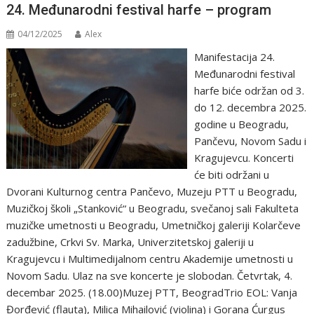
24. Međunarodni festival harfe – program
04/12/2025
Alex
Manifestacija 24.
Međunarodni festival
harfe biće održan od 3.
do 12. decembra 2025.
godine u Beogradu,
Pančevu, Novom Sadu i
Kragujevcu. Koncerti
će biti održani u
Dvorani Kulturnog centra Pančevo, Muzeju PTT u Beogradu,
Muzičkoj školi „Stanković“ u Beogradu, svečanoj sali Fakulteta
muzičke umetnosti u Beogradu, Umetničkoj galeriji Kolarčeve
zadužbine, Crkvi Sv. Marka, Univerzitetskoj galeriji u
Kragujevcu i Multimedijalnom centru Akademije umetnosti u
Novom Sadu. Ulaz na sve koncerte je slobodan. Četvrtak, 4.
decembar 2025. (18.00)Muzej PTT, BeogradTrio EOL: Vanja
Đorđević (flauta), Milica Mihailović (violina) i Gorana Ćurgus