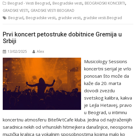
,
,
,
Beograd - Vesti Beograd
Beogradske vesti
BEOGRADSKI KONCERTI
,
GRADSKE VESTI
GRADSKE VESTI BEOGRAD
,
,
,
Beograd
Beogradske vesti
gradske vesti
gradske vesti.Beograd
Prvi koncert petostruke dobitnice Gremija u
Srbiji
13/02/2025
Alex
Musicology Sessions
koncertni serijal je vrlo
ponosan što može da
kaže da 20. marta
dovodi zvezdu
svetskog kalibra, kakva
je Lejla Hetavej, pravo
u Beograd, u intimnu
koncertnu atmosferu BitefArtCafe kluba. Jedna od najtraženijih
saradnica nekih od vrhunskih hitmejkera današnjice, neosporna
muzička kraljica sa vokalnim sposobnostima kojima malo ko