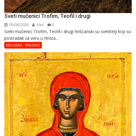
Sveti mučenici Trofim, Teofil i drugi
05/08/2026
Alex
0
Sveti mučenici Trofim, Teofil i drugi hrišćanski su svetitelji koji su
postradali za veru u Hrista...
BEOGRAD - PRAZNICI