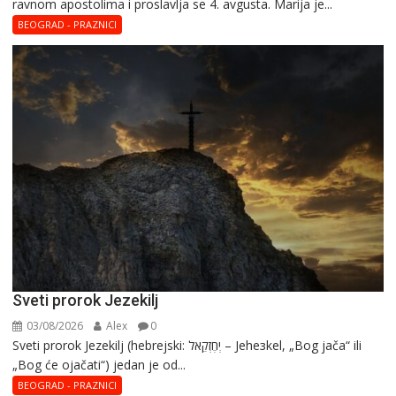
ravnom apostolima i proslavlja se 4. avgusta. Marija je...
Magdalena
–
BEOGRAD - PRAZNICI
Blaga
Marija
Sveti prorok Jezekilj
03/08/2026
Alex
0
Sveti prorok Jezekilj (hebrejski: יְחֶזְקֵאל – Jehезkel, „Bog jača“ ili
„Bog će ojačati“) jedan je od...
BEOGRAD - PRAZNICI