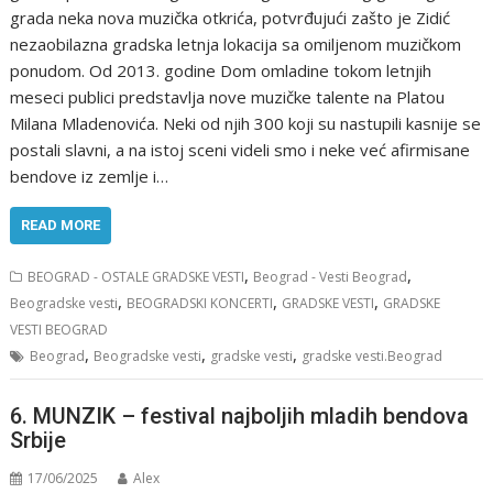
grada neka nova muzička otkrića, potvrđujući zašto je Zidić
nezaobilazna gradska letnja lokacija sa omiljenom muzičkom
ponudom. Od 2013. godine Dom omladine tokom letnjih
meseci publici predstavlja nove muzičke talente na Platou
Milana Mladenovića. Neki od njih 300 koji su nastupili kasnije se
postali slavni, a na istoj sceni videli smo i neke već afirmisane
bendove iz zemlje i…
READ MORE
,
,
BEOGRAD - OSTALE GRADSKE VESTI
Beograd - Vesti Beograd
,
,
,
Beogradske vesti
BEOGRADSKI KONCERTI
GRADSKE VESTI
GRADSKE
VESTI BEOGRAD
,
,
,
Beograd
Beogradske vesti
gradske vesti
gradske vesti.Beograd
6. MUNZIK – festival najboljih mladih bendova
Srbije
17/06/2025
Alex