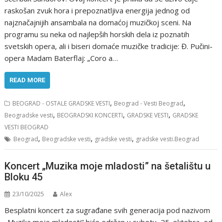
raskošan zvuk hora i prepoznatljiva energija jednog od
najznačajnijih ansambala na domaćoj muzičkoj sceni. Na
programu su neka od najlepših horskih dela iz poznatih
svetskih opera, ali i biseri domaće muzičke tradicije: Đ. Pučini-
opera Madam Baterflaj: „Coro a…
READ MORE
,
,
BEOGRAD - OSTALE GRADSKE VESTI
Beograd - Vesti Beograd
,
,
,
Beogradske vesti
BEOGRADSKI KONCERTI
GRADSKE VESTI
GRADSKE
VESTI BEOGRAD
,
,
,
Beograd
Beogradske vesti
gradske vesti
gradske vesti.Beograd
Koncert „Muzika moje mladosti” na šetalištu u
Bloku 45
23/10/2025
Alex
Besplatni koncert za sugrađane svih generacija pod nazivom