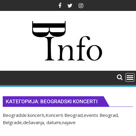
Skip
to
content
КАТЕГОРИЈА:
BEOGRADSKI KONCERTI
Beogradski koncerti,Koncerti Beograd,events Beograd,
Belgrade,dešavanja, datumi,najave