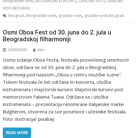
,
,
,
Beogradske vesti
BEOGRADSKI KONCERTI
GRADSKE VESTI
GRADSKE
VESTI BEOGRAD
,
,
,
Beograd
Beogradske vesti
gradske vesti
gradske vesti.Beograd
Osmi Oboa Fest od 30. juna do 2. jula u
Beogradskoj filharmoniji
24/06/2025
Alex
Osmo izdanje Oboa Festa, festivala posvećenog umetnosti
oboe, održava se od 30. juna do 2. jula u Beogradskoj
filharmoniji pod nazivom „Oboa u centru muzičke scene“.
Tokom festivala će biti održana tri koncerta, izložba
instrumenata i majstorski kursevi. Majstorski kursevi pod
mentorstvom Fabiena Tuana. Održava se i izložba
instrumenata – prezentacija renomirane italijanske marke
Bulgheroni, otvorena za sve posetioce i učesnike festivala.
Foto: Ilustracija/ pixabay
READ MORE