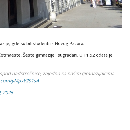
nazije, gde su bili studenti iz Novog Pazara.
 Četrnaeste, Šeste gimnazije i sugrađani. U 11.52 odata je
 ispod nadstrešnice, zajedno sa našim gimnazijalcima
er.com/yMpxY291sA
, 2025