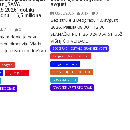
mu: „SAVA
avgust
 2026“ dobila
08/08/2026
Alex
0
ednu 116,5 miliona
Bez struje u Beogradu 10. avgust
2026. Palilula 08:30 – 12:30
Alex
0
SLANAČKI PUT: 26-32V,35V,51-65Ž,
ajam dobio je novu
VIŠNjIČKI VENAC:...
ovnu dimenziju. Vlada
BEOGRAD - OSTALE GRADSKE VESTI
la je privredno društvo
Beograd - Vesti Beograd
Beogradske vesti
 Beograd
BEZ STRUJE U BEOGRADU
ti
ČUJEM JOŠ I ...
GRADSKE VESTI
GRADSKE VESTI BEOGRAD
I BEOGRAD