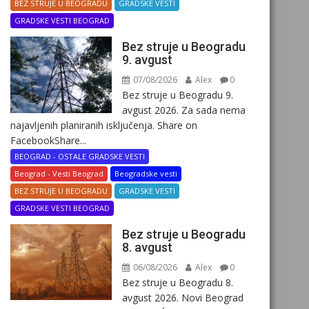
BEZ STRUJE U BEOGRADU
GRADSKE VESTI
GRADSKE VESTI BEOGRAD
Bez struje u Beogradu
9. avgust
07/08/2026
Alex
0
Bez struje u Beogradu 9.
avgust 2026. Za sada nema
najavljenih planiranih isključenja. Share on
FacebookShare...
BEOGRAD - OSTALE GRADSKE VESTI
Beograd - Vesti Beograd
Beogradske vesti
BEZ STRUJE U BEOGRADU
GRADSKE VESTI
GRADSKE VESTI BEOGRAD
Bez struje u Beogradu
8. avgust
06/08/2026
Alex
0
Bez struje u Beogradu 8.
avgust 2026. Novi Beograd