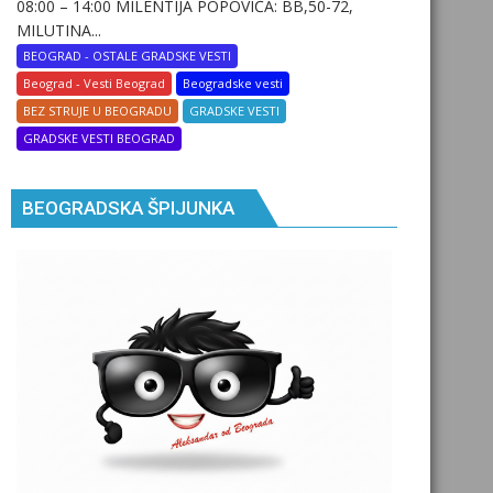
08:00 – 14:00 MILENTIJA POPOVIĆA: BB,50-72,
MILUTINA...
BEOGRAD - OSTALE GRADSKE VESTI
Beograd - Vesti Beograd
Beogradske vesti
BEZ STRUJE U BEOGRADU
GRADSKE VESTI
GRADSKE VESTI BEOGRAD
BEOGRADSKA ŠPIJUNKA