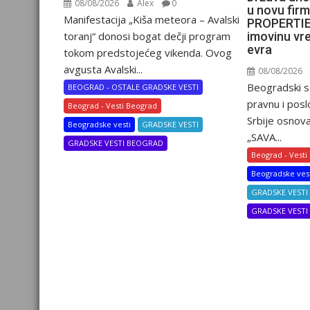
08/08/2026
Alex
0
u novu fir
Manifestacija „Kiša meteora – Avalski
PROPERTIES
imovinu vr
toranj“ donosi bogat dečji program
evra
tokom predstojećeg vikenda. Ovog
avgusta Avalski...
08/08/2026
Beogradski s
BEOGRAD - OSTALE GRADSKE VESTI
pravnu i posl
Beograd - Vesti Beograd
Srbije osnova
Beogradske vesti
GRADSKE VESTI
„SAVA...
GRADSKE VESTI BEOGRAD
Beograd - Vesti
Beogradske ves
GRADSKE VESTI
GRADSKE VEST