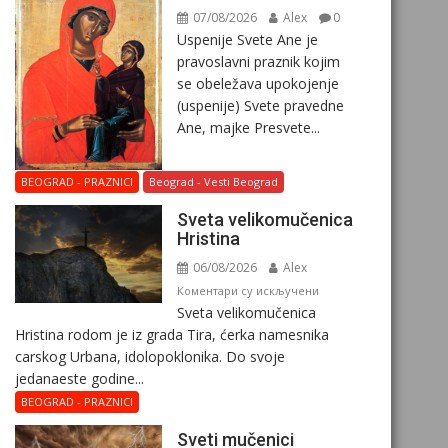
07/08/2026
Alex
0
Uspenije Svete Ane je
pravoslavni praznik kojim
se obeležava upokojenje
(uspenije) Svete pravedne
Ane, majke Presvete...
BEOGRAD - PRAZNICI
Beograd - Vesti Beograd
Svеta vеlikоmučеnica
Hristina
06/08/2026
Alex
на
Коментари су искључени
Svеta vеlikоmučеnica
Svеta
Hristina rodom je iz grada Tira, ćerka namesnika
vеlikоmučеnica
carskog Urbana, idolopoklonika. Dо svоје
Hristina
јеdanaеstе gоdinе...
BEOGRAD - PRAZNICI
Sveti mučenici