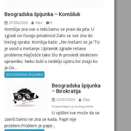
Beogradska špijunka – Komšiluk
07/08/2026
Alex
0
Komšija zna sve o tebi.Samo se pravi da pita. U
zgradi svi čuvaju privatnost.Zato se sve zna do
trećeg sprata. Komšija kaže: „Ne mešam se ja.“To
je uvod u mešanje. Upravnik zgrade rešava
probleme.Najčešće tako što ih prosledi sledećem
upravniku. Neko buši u nedelju ujutru.Svi znaju ko
je.On...
BEOGRADSKA ŠPIJUNKA
Beogradska špijunka
– Birokratija
23/07/2026
Alex
на
Коментари су искључени
U opštini sve može da se
Beogradska
završi.Samo ne zna se kada. Papir nije
špijunka
problem.Problem je papir...
–