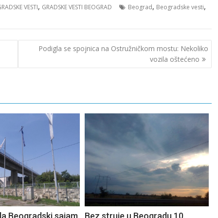
,
,
,
GRADSKE VESTI
GRADSKE VESTI BEOGRAD
Beograd
Beogradske vesti
Podigla se spojnica na Ostružničkom mostu: Nekoliko
vozila oštećeno
la Beogradski sajam
Bez struje u Beogradu 10.