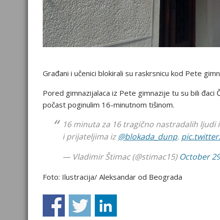
Građani i učenici blokirali su raskrsnicu kod Pete gim
Pored gimnazijalaca iz Pete gimnazije tu su bili đaci
počast poginulim 16-minutnom tišinom.
16 minuta za 16 tragično nastradalih ljudi
i prijateljima iz
@blokada_dunp
.
pic.twitt
— Vladimir Štimac (@stimac15)
October 29
Foto: Ilustracija/ Aleksandar od Beograda