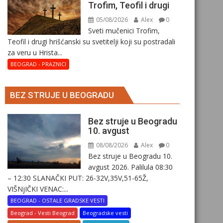
Trofim, Teofil i drugi
05/08/2026
Alex
0
Sveti mučenici Trofim,
Teofil i drugi hrišćanski su svetitelji koji su postradali
za veru u Hrista...
BEOGRAD - PRAZNICI
BEZ STRUJE U BEOGRADU
Bez struje u Beogradu
10. avgust
08/08/2026
Alex
0
Bez struje u Beogradu 10.
avgust 2026. Palilula 08:30
– 12:30 SLANAČKI PUT: 26-32V,35V,51-65Ž,
VIŠNjIČKI VENAC:...
BEOGRAD - OSTALE GRADSKE VESTI
Beograd - Vesti Beograd
Beogradske vesti