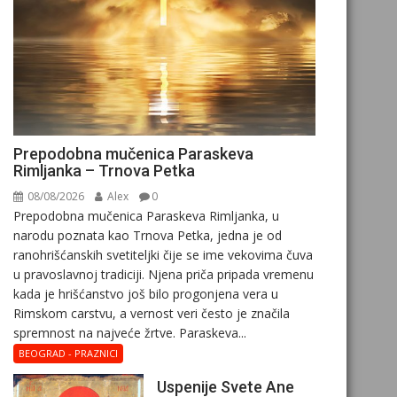
Prepodobna mučenica Paraskeva
Rimljanka – Trnova Petka
08/08/2026
Alex
0
Prepodobna mučenica Paraskeva Rimljanka, u
narodu poznata kao Trnova Petka, jedna je od
ranohrišćanskih svetiteljki čije se ime vekovima čuva
u pravoslavnoj tradiciji. Njena priča pripada vremenu
kada je hrišćanstvo još bilo progonjena vera u
Rimskom carstvu, a vernost veri često je značila
spremnost na najveće žrtve. Paraskeva...
BEOGRAD - PRAZNICI
Uspenije Svete Ane