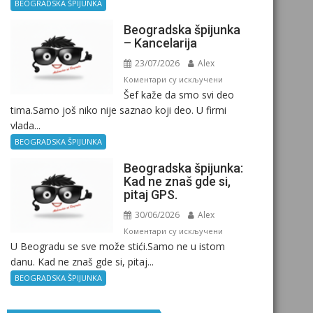
Birokratija
BEOGRADSKA ŠPIJUNKA
Beogradska špijunka
– Kancelarija
23/07/2026
Alex
на
Коментари су искључени
Šef kaže da smo svi deo
Beogradska
tima.Samo još niko nije saznao koji deo. U firmi
špijunka
vlada...
–
Kancelarija
BEOGRADSKA ŠPIJUNKA
Beogradska špijunka:
Kad ne znaš gde si,
pitaj GPS.
30/06/2026
Alex
на
Коментари су искључени
U Beogradu se sve može stići.Samo ne u istom
Beogradska
danu. Kad ne znaš gde si, pitaj...
špijunka:
Kad
BEOGRADSKA ŠPIJUNKA
ne
znaš