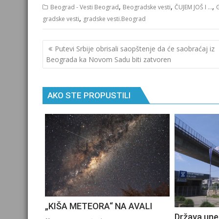
,
,
,
Beograd - Vesti Beograd
Beogradske vesti
ČUJEM JOŠ I ...
,
gradske vesti
gradske vesti.Beograd
Кретање
Putevi Srbije obrisali saopštenje da će saobraćaj iz
чланка
Beograda ka Novom Sadu biti zatvoren
AKO STE PROPUSTILI
„KIŠA METEORA“ NA AVALI
Država une