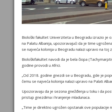
Biološki fakultet Univerziteta u Beogradu izrazio je 
na Palatu Albanija, upozoravajući da je time ugrožena 
se najveća kolonija u Beogradu nalazi upravo na toj z
Biološkifakultet navodi da je bela čiopa (Tachymarptis
godine provodi u Africi.
„Od 2018. godine gnezdi se u Beogradu, gde je popu
čemu se najveća kolonija nalazi upravo na Palati Alba
Upozoravaju da je sezona gnežđenja u toku i da po
pristup gnezdima i hranjenje mladunaca.
„Time je direktno ugrožen opstanak ove populacije na t