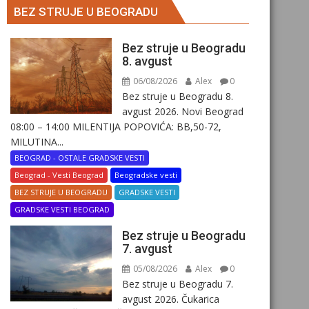
BEZ STRUJE U BEOGRADU
Bez struje u Beogradu
8. avgust
06/08/2026
Alex
0
Bez struje u Beogradu 8.
avgust 2026. Novi Beograd
08:00 – 14:00 MILENTIJA POPOVIĆA: BB,50-72,
MILUTINA...
BEOGRAD - OSTALE GRADSKE VESTI
Beograd - Vesti Beograd
Beogradske vesti
BEZ STRUJE U BEOGRADU
GRADSKE VESTI
GRADSKE VESTI BEOGRAD
Bez struje u Beogradu
7. avgust
05/08/2026
Alex
0
Bez struje u Beogradu 7.
avgust 2026. Čukarica