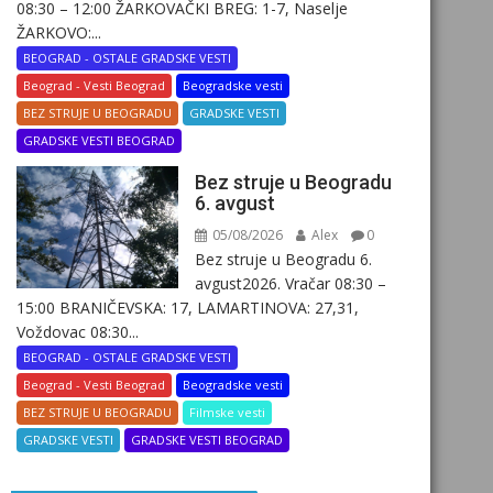
08:30 – 12:00 ŽARKOVAČKI BREG: 1-7, Naselje
ŽARKOVO:...
BEOGRAD - OSTALE GRADSKE VESTI
Beograd - Vesti Beograd
Beogradske vesti
BEZ STRUJE U BEOGRADU
GRADSKE VESTI
GRADSKE VESTI BEOGRAD
Bez struje u Beogradu
6. avgust
05/08/2026
Alex
0
Bez struje u Beogradu 6.
avgust2026. Vračar 08:30 –
15:00 BRANIČEVSKA: 17, LAMARTINOVA: 27,31,
Voždovac 08:30...
BEOGRAD - OSTALE GRADSKE VESTI
Beograd - Vesti Beograd
Beogradske vesti
BEZ STRUJE U BEOGRADU
Filmske vesti
GRADSKE VESTI
GRADSKE VESTI BEOGRAD