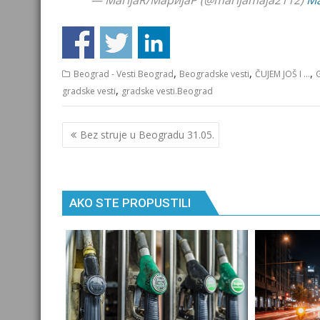
,
,
,
Beograd - Vesti Beograd
Beogradske vesti
ČUJEM JOŠ I ...
,
gradske vesti
gradske vesti.Beograd
Кретање
Bez struje u Beogradu 31.05.
чланка
AKO STE PROPUSTILI