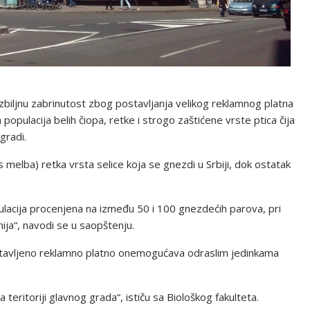
ozbiljnu zabrinutost zbog postavljanja velikog reklamnog platna
populacija belih čiopa, retke i strogo zaštićene vrste ptica čija
gradi.
 melba) retka vrsta selice koja se gnezdi u Srbiji, dok ostatak
lacija procenjena na između 50 i 100 gnezdećih parova, pri
nija“, navodi se u saopštenju.
stavljeno reklamno platno onemogućava odraslim jedinkama
eritoriji glavnog grada“, ističu sa Biološkog fakulteta.