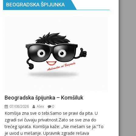
BEOGRADSKA ŠPIJUNKA
Beogradska špijunka – Komšiluk
07/08/2026
Alex
0
Komšija zna sve o tebi.Samo se pravi da pita. U
zgradi svi čuvaju privatnost.Zato se sve zna do
trećeg sprata. Komšija kaže: „Ne mešam se ja.“To
je uvod u mešanje. Upravnik zgrade rešava