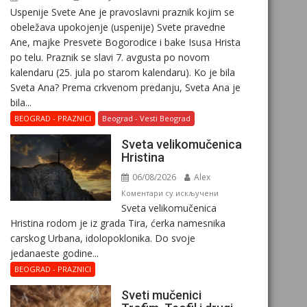
Uspenije Svete Ane je pravoslavni praznik kojim se
obeležava upokojenje (uspenije) Svete pravedne
Ane, majke Presvete Bogorodice i bake Isusa Hrista
po telu. Praznik se slavi 7. avgusta po novom
kalendaru (25. jula po starom kalendaru). Ko je bila
Sveta Ana? Prema crkvenom predanju, Sveta Ana je
bila...
BEOGRAD - PRAZNICI
Beograd - Vesti Beograd
Svеta vеlikоmučеnica
Hristina
06/08/2026
Alex
на
Коментари су искључени
Svеta vеlikоmučеnica
Svеta
Hristina rodom je iz grada Tira, ćerka namesnika
vеlikоmučеnica
carskog Urbana, idolopoklonika. Dо svоје
Hristina
јеdanaеstе gоdinе...
BEOGRAD - PRAZNICI
Sveti mučenici