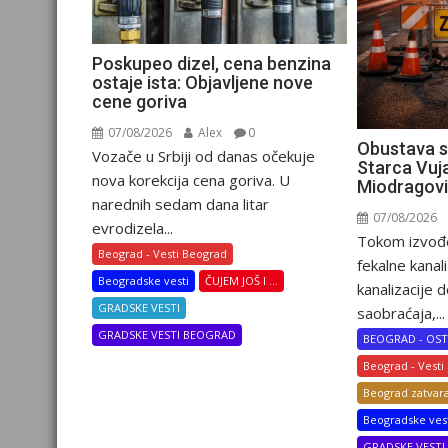
Poskupeo dizel, cena benzina
ostaje ista: Objavljene nove
cene goriva
07/08/2026
Alex
0
Obustava s
Vozače u Srbiji od danas očekuje
Starca Vuj
nova korekcija cena goriva. U
Miodragovi
narednih sedam dana litar
07/08/2026
evrodizela...
Tokom izvođe
Beograd - Vesti Beograd
fekalne kanali
Beogradske vesti
ČUJEM JOŠ I ...
kanalizacije 
GRADSKE VESTI
saobraćaja,...
GRADSKE VESTI BEOGRAD
BEOGRAD - OST
Beograd - Vesti
Beograd zatvara
Beogradske ves
GRADSKE VEST