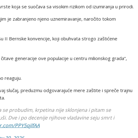
vrste koja se suočava sa visokim rizikom od izumiranja u prirodi.
ojim je zabranjeno njeno uznemiravanje, naročito tokom
su II Bernske konvencije, koji obuhvata strogo zaštićene
čitave generacije ove populacije u centru milionskog grada“,
no reaguju.
 ovaj slučaj, preduzmu odgovarajuće mere zaštite i spreče trajnu
ta.
 se probudim, krpetina nije sklonjena i pitam se
ši. Dve i po decenije njihove vladavine seju smrt i
er.com/PPY5qjlfAA
y 30, 2026