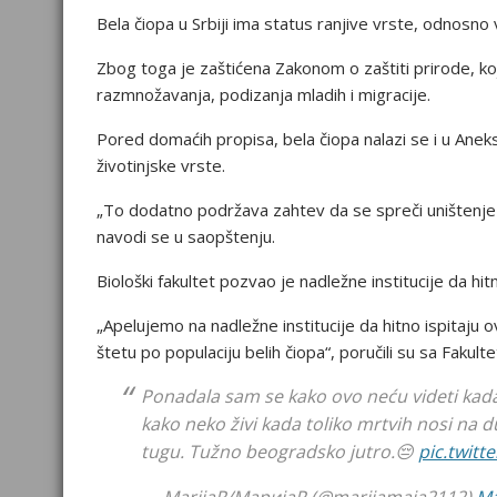
Bela čiopa u Srbiji ima status ranjive vrste, odnosno 
Zbog toga je zaštićena Zakonom o zaštiti prirode, k
razmnožavanja, podizanja mladih i migracije.
Pored domaćih propisa, bela čiopa nalazi se i u Anek
životinjske vrste.
„To dodatno podržava zahtev da se spreči uništenje 
navodi se u saopštenju.
Biološki fakultet pozvao je nadležne institucije da hit
„Apelujemo na nadležne institucije da hitno ispitaju
štetu po populaciju belih čiopa“, poručili su sa Fakulte
Ponadala sam se kako ovo neću videti kada
kako neko živi kada toliko mrtvih nosi na du
tugu. Tužno beogradsko jutro.😔
pic.twitt
— MarijaR/MaријаР (@marijamaja2112)
Ma