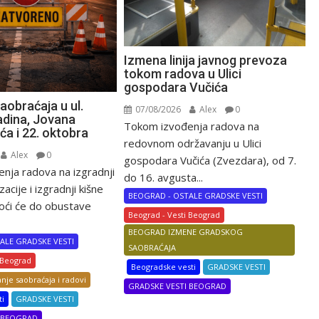
Izmena linija javnog prevoza
tokom radova u Ulici
gospodara Vučića
aobraćaja u ul.
07/08/2026
Alex
0
adina, Jovana
Tokom izvođenja radova na
ća i 22. oktobra
redovnom održavanju u Ulici
Alex
0
gospodara Vučića (Zvezdara), od 7.
nja radova na izgradnji
do 16. avgusta...
zacije i izgradnji kišne
BEOGRAD - OSTALE GRADSKE VESTI
doći će do obustave
Beograd - Vesti Beograd
BEOGRAD IZMENE GRADSKOG
ALE GRADSKE VESTI
SAOBRAĆAJA
 Beograd
Beogradske vesti
GRADSKE VESTI
nje saobraćaja i radovi
GRADSKE VESTI BEOGRAD
ti
GRADSKE VESTI
I BEOGRAD