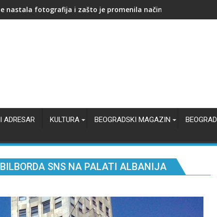
peo dizel, cena benzina ostaje ista: Objavljene nove cene goriva
I ADRESAR
KULTURA
BEOGRADSKI MAGAZIN
BEOGRAD
 BILBORDA SNS NA PALATI ALBANIJA