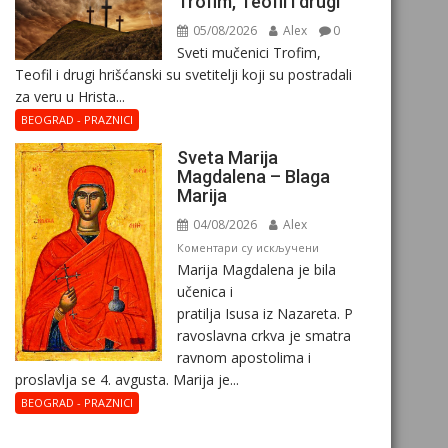
Trofim, Teofil i drugi
05/08/2026
Alex
0
Sveti mučenici Trofim,
Teofil i drugi hrišćanski su svetitelji koji su postradali
za veru u Hrista...
BEOGRAD - PRAZNICI
Sveta Marija
Magdalena – Blaga
Marija
04/08/2026
Alex
на
Коментари су искључени
Marija Magdalena je bila
Sveta
učenica i
Marija
pratilja Isusa iz Nazareta. P
Magdalena
ravoslavna crkva je smatra
–
ravnom apostolima i
Blaga
proslavlja se 4. avgusta. Marija je...
Marija
BEOGRAD - PRAZNICI