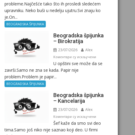
probleme.Najčešće tako što ih prosledi sledećem
upravniku. Neko buši u nedelju ujutru.Svi znaju ko
je.On...
BEOGRADSKA ŠPIJUNKA
Beogradska špijunka
– Birokratija
23/07/2026
Alex
на
Коментари су искључени
U opštini sve može da se
Beogradska
završi.Samo ne zna se kada. Papir nije
špijunka
problem.Problem je papir...
–
Birokratija
BEOGRADSKA ŠPIJUNKA
Beogradska špijunka
– Kancelarija
23/07/2026
Alex
на
Коментари су искључени
Šef kaže da smo svi deo
Beogradska
tima.Samo još niko nije saznao koji deo. U firmi
špijunka