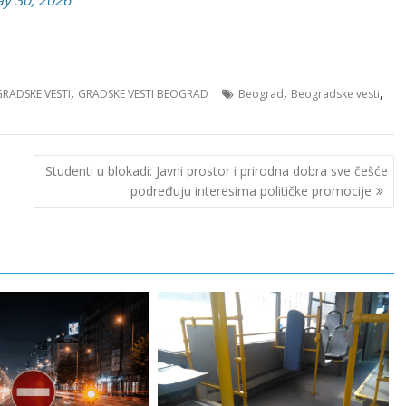
,
,
,
GRADSKE VESTI
GRADSKE VESTI BEOGRAD
Beograd
Beogradske vesti
Studenti u blokadi: Javni prostor i prirodna dobra sve češće
podređuju interesima političke promocije