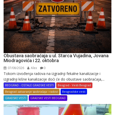
Obustava saobraćaja u ul. Starca Vujadina, Jovana
Miodragovića i 22. oktobra
07/08/2026
Alex
0
Tokom izvođenja radova na izgradnji fekalne kanalizacije i
izgradnji kišne kanalizacije doći će do obustave saobraćaja,...
BEOGRAD - OSTALE GRADSKE VESTI
Beograd - Vesti Beograd
Beograd zatvaranje saobraćaja i radovi
Beogradske vesti
GRADSKE VESTI
GRADSKE VESTI BEOGRAD