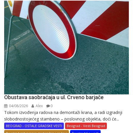
Obustava saobraćaja u ul. Crveno barjače
04/08/2026
Alex
0
Tokom izvođenja radova na demontaži krana, a radi izgradnji
slobodnostojećeg stambeno – poslovnog objekta, doći će...
BEOGRAD - OSTALE GRADSKE VESTI
Beograd - Vesti Beograd