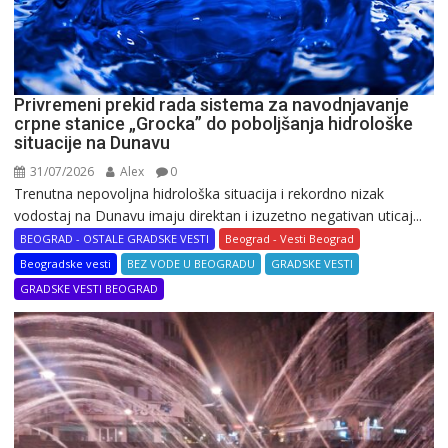
Privremeni prekid rada sistema za navodnjavanje
crpne stanice „Grocka” do poboljšanja hidrološke
situacije na Dunavu
31/07/2026
Alex
0
Trenutna nepovoljna hidrološka situacija i rekordno nizak
vodostaj na Dunavu imaju direktan i izuzetno negativan uticaj...
BEOGRAD - OSTALE GRADSKE VESTI
Beograd - Vesti Beograd
Beogradske vesti
BEZ VODE U BEOGRADU
GRADSKE VESTI
GRADSKE VESTI BEOGRAD