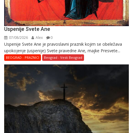
Uspenije Svete Ane
07/08/2026
Alex
0
Uspenije Svete Ane je pravoslavni praznik kojim se obeležava
upokojenje (uspenije) Svete pravedne Ane, majke Presvete...
BEOGRAD - PRAZNICI
Beograd - Vesti Beograd