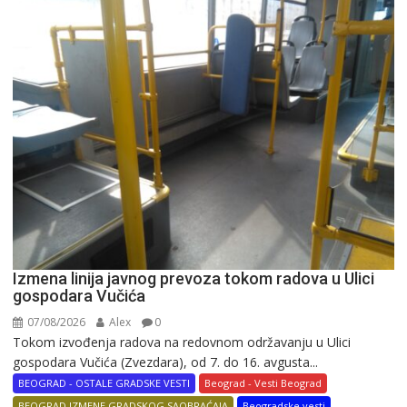
Izmena linija javnog prevoza tokom radova u Ulici
gospodara Vučića
07/08/2026
Alex
0
Tokom izvođenja radova na redovnom održavanju u Ulici
gospodara Vučića (Zvezdara), od 7. do 16. avgusta...
BEOGRAD - OSTALE GRADSKE VESTI
Beograd - Vesti Beograd
BEOGRAD IZMENE GRADSKOG SAOBRAĆAJA
Beogradske vesti