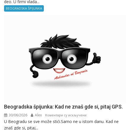
deo. U firmi vlada...
špijunka
–
BEOGRADSKA ŠPIJUNKA
Kancelarija
Beogradska špijunka: Kad ne znaš gde si, pitaj GPS.
30/06/2026
Alex
на
Коментари су искључени
U Beogradu se sve može stići.Samo ne u istom danu. Kad ne
Beogradska
znaš gde si, pitaj...
špijunka: