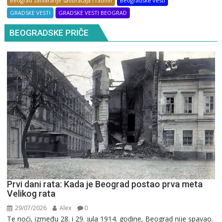
Beograd zatvaranje saobraćaja i radovi
Beogradske vesti
GRADSKE VESTI
GRADSKE VESTI BEOGRAD
BEOGRADSKE PRIČE
Prvi dani rata: Kada je Beograd postao prva meta
Velikog rata
29/07/2026
Alex
0
Te noći, između 28. i 29. jula 1914. godine, Beograd nije spavao.