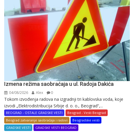
Izmena režima saobraćaja u ul. Radoja Dakića
04/08/2026
Alex
0
Tokom izvođenja radova na izgradnji tri kablovska voda, koje
izvodi „Elektrodistribucija Srbije d. o. o., Beograd“,...
BEOGRAD - OSTALE GRADSKE VESTI
Beograd - Vesti Beograd
Beograd zatvaranje saobraćaja i radovi
Beogradske vesti
GRADSKE VESTI
GRADSKE VESTI BEOGRAD