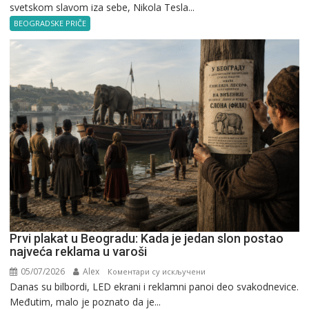
svetskom slavom iza sebe, Nikola Tesla...
Tesla
u
BEOGRADSKE PRIČE
Beogradu
Prvi plakat u Beogradu: Kada je jedan slon postao
najveća reklama u varoši
05/07/2026
Alex
на
Коментари су искључени
Danas su bilbordi, LED ekrani i reklamni panoi deo svakodnevice.
Prvi
Međutim, malo je poznato da je...
plakat