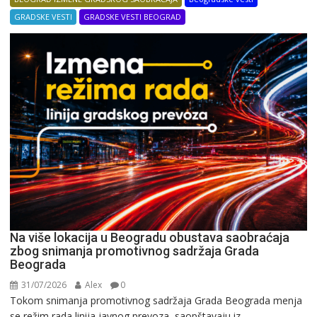
GRADSKE VESTI
GRADSKE VESTI BEOGRAD
Na više lokacija u Beogradu obustava saobraćaja
zbog snimanja promotivnog sadržaja Grada
Beograda
31/07/2026
Alex
0
Tokom snimanja promotivnog sadržaja Grada Beograda menja
se režim rada linija javnog prevoza, saopštavaju iz