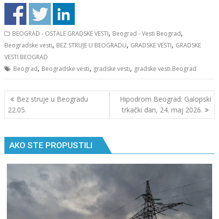
,
,
BEOGRAD - OSTALE GRADSKE VESTI
Beograd - Vesti Beograd
,
,
,
Beogradske vesti
BEZ STRUJE U BEOGRADU
GRADSKE VESTI
GRADSKE
VESTI BEOGRAD
,
,
,
Beograd
Beogradske vesti
gradske vesti
gradske vesti.Beograd
Кретање
Bez struje u Beogradu
Hipodrom Beograd: Galopski
чланка
22.05.
trkački dan, 24. maj 2026.
AKO STE PROPUSTILI