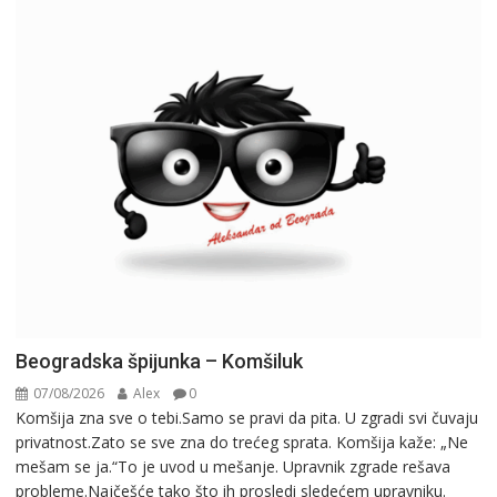
Beogradska špijunka – Komšiluk
07/08/2026
Alex
0
Komšija zna sve o tebi.Samo se pravi da pita. U zgradi svi čuvaju
privatnost.Zato se sve zna do trećeg sprata. Komšija kaže: „Ne
mešam se ja.“To je uvod u mešanje. Upravnik zgrade rešava
probleme.Najčešće tako što ih prosledi sledećem upravniku.