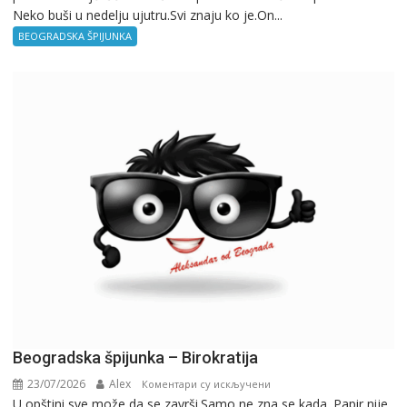
Neko buši u nedelju ujutru.Svi znaju ko je.On...
BEOGRADSKA ŠPIJUNKA
Beogradska špijunka – Birokratija
23/07/2026
Alex
на
Коментари су искључени
U opštini sve može da se završi.Samo ne zna se kada. Papir nije
Beogradska