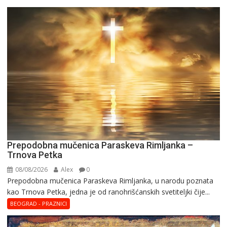
Prepodobna mučenica Paraskeva Rimljanka –
Trnova Petka
08/08/2026
Alex
0
Prepodobna mučenica Paraskeva Rimljanka, u narodu poznata
kao Trnova Petka, jedna je od ranohrišćanskih svetiteljki čije...
BEOGRAD - PRAZNICI