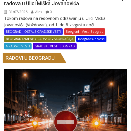
radova u Ulici Miška Jovanovića
31/07/2026
Alex
0
Tokom radova na redovnom održavanju u Ulici Miška
Jovanovića (Voždovac), od 1. do 8. avgusta doći...
BEOGRAD - OSTALE GRADSKE VESTI
Beograd - Vesti Beograd
BEOGRAD IZMENE GRADSKOG SAOBRAĆAJA
Beogradske vesti
GRADSKE VESTI
GRADSKE VESTI BEOGRAD
RADOVI U BEOGRADU