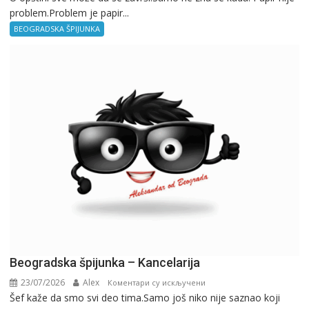
problem.Problem je papir...
špijunka
–
BEOGRADSKA ŠPIJUNKA
Birokratija
Beogradska špijunka – Kancelarija
23/07/2026
Alex
на
Коментари су искључени
Šef kaže da smo svi deo tima.Samo još niko nije saznao koji
Beogradska