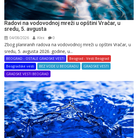
Radovi na vodovodnoj mreži u opštini Vračar, u
sredu, 5. avgusta
04/08/2026
Alex
0
Zbog planiranih radova na vodovodnoj mreži u opštini Vračar, u
sredu, 5. avgusta 2026. godine, u...
BEOGRAD - OSTALE GRADSKE VESTI
Beograd - Vesti Beograd
Beogradske vesti
BEZ VODE U BEOGRADU
GRADSKE VESTI
GRADSKE VESTI BEOGRAD