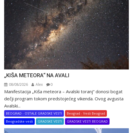
„KIŠA METEORA“ NA AVALI
08/08/2026
Alex
0
Manifestacija „Kiša meteora – Avalski toranj“ donosi bogat
dečji program tokom predstojećeg vikenda. Ovog avgusta
Avalski...
BEOGRAD - OSTALE GRADSKE VESTI
Beograd - Vesti Beograd
Beogradske vesti
GRADSKE VESTI
GRADSKE VESTI BEOGRAD