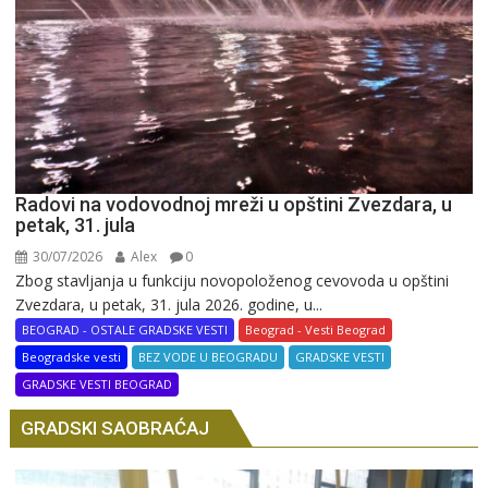
Radovi na vodovodnoj mreži u opštini Zvezdara, u
petak, 31. jula
30/07/2026
Alex
0
Zbog stavljanja u funkciju novopoloženog cevovoda u opštini
Zvezdara, u petak, 31. jula 2026. godine, u...
BEOGRAD - OSTALE GRADSKE VESTI
Beograd - Vesti Beograd
Beogradske vesti
BEZ VODE U BEOGRADU
GRADSKE VESTI
GRADSKE VESTI BEOGRAD
GRADSKI SAOBRAĆAJ