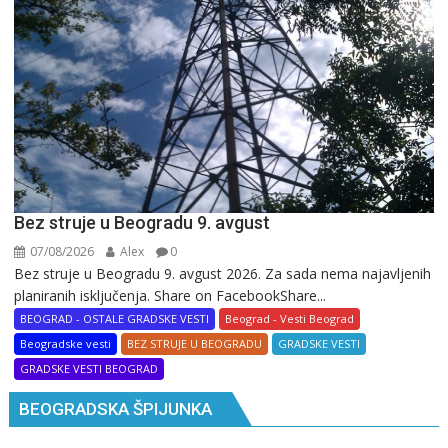
Bez struje u Beogradu 9. avgust
07/08/2026
Alex
0
Bez struje u Beogradu 9. avgust 2026. Za sada nema najavljenih
planiranih isključenja. Share on FacebookShare...
BEOGRAD - OSTALE GRADSKE VESTI
Beograd - Vesti Beograd
Beogradske vesti
BEZ STRUJE U BEOGRADU
GRADSKE VESTI
GRADSKE VESTI BEOGRAD
BEOGRADSKA ŠPIJUNKA