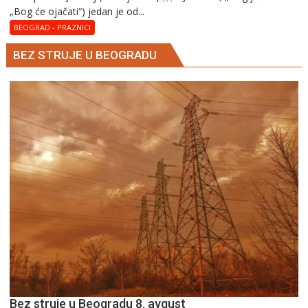
„Bog će ojačati“) jedan je od...
BEOGRAD - PRAZNICI
BEZ STRUJE U BEOGRADU
Bez struje u Beogradu 8. avgust