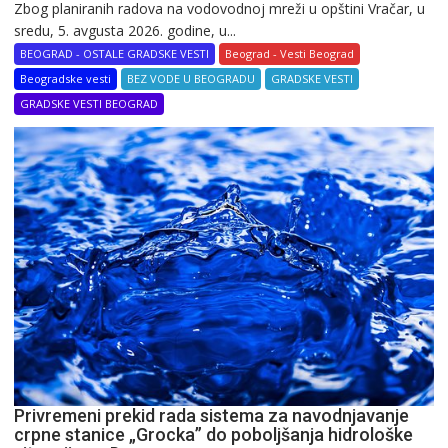
Zbog planiranih radova na vodovodnoj mreži u opštini Vračar, u
sredu, 5. avgusta 2026. godine, u...
BEOGRAD - OSTALE GRADSKE VESTI
Beograd - Vesti Beograd
Beogradske vesti
BEZ VODE U BEOGRADU
GRADSKE VESTI
GRADSKE VESTI BEOGRAD
Privremeni prekid rada sistema za navodnjavanje
crpne stanice „Grocka” do poboljšanja hidrološke