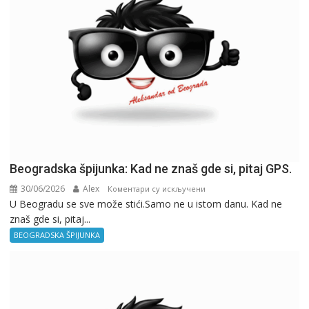
Beogradska špijunka: Kad ne znaš gde si, pitaj GPS.
30/06/2026
Alex
на
Коментари су искључени
U Beogradu se sve može stići.Samo ne u istom danu. Kad ne
Beogradska
znaš gde si, pitaj...
špijunka:
Kad
BEOGRADSKA ŠPIJUNKA
ne
znaš
gde
si,