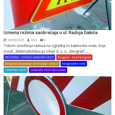
Izmena režima saobraćaja u ul. Radoja Dakića
04/08/2026
Alex
0
Tokom izvođenja radova na izgradnji tri kablovska voda, koje
izvodi „Elektrodistribucija Srbije d. o. o., Beograd“,...
BEOGRAD - OSTALE GRADSKE VESTI
Beograd - Vesti Beograd
Beograd zatvaranje saobraćaja i radovi
Beogradske vesti
GRADSKE VESTI
GRADSKE VESTI BEOGRAD