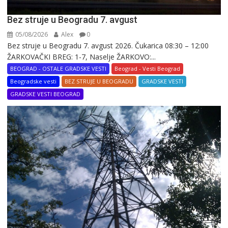
Bez struje u Beogradu 7. avgust
05/08/2026
Alex
0
Bez struje u Beogradu 7. avgust 2026. Čukarica 08:30 – 12:00
ŽARKOVAČKI BREG: 1-7, Naselje ŽARKOVO:...
BEOGRAD - OSTALE GRADSKE VESTI
Beograd - Vesti Beograd
Beogradske vesti
BEZ STRUJE U BEOGRADU
GRADSKE VESTI
GRADSKE VESTI BEOGRAD