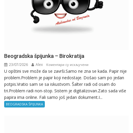
Beogradska špijunka – Birokratija
23/07/2026
Alex
на
Коментари су искључени
U opštini sve može da se završi.Samo ne zna se kada. Papir nije
Beogradska
problem.Problem je papir koji nedostaje. Došao sam po jedan
špijunka
potpis.Vratio sam se sa iskustvom. Šalter radi od osam do
–
tri.Problem radi non-stop. Sistem je digitalizovan.Zato sada više
Birokratija
papira ima online. Fali samo još jedan dokument.I...
BEOGRADSKA ŠPIJUNKA