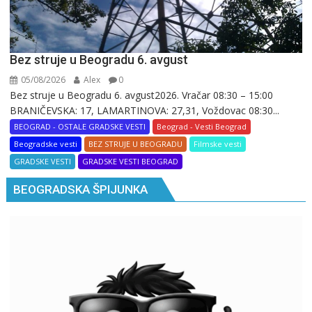
Bez struje u Beogradu 6. avgust
05/08/2026
Alex
0
Bez struje u Beogradu 6. avgust2026. Vračar 08:30 – 15:00
BRANIČEVSKA: 17, LAMARTINOVA: 27,31, Voždovac 08:30...
BEOGRAD - OSTALE GRADSKE VESTI
Beograd - Vesti Beograd
Beogradske vesti
BEZ STRUJE U BEOGRADU
Filmske vesti
GRADSKE VESTI
GRADSKE VESTI BEOGRAD
BEOGRADSKA ŠPIJUNKA