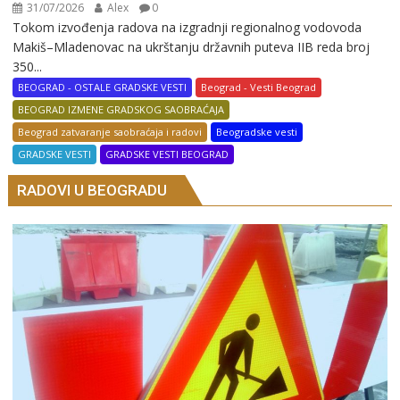
31/07/2026
Alex
0
Tokom izvođenja radova na izgradnji regionalnog vodovoda
Makiš–Mladenovac na ukrštanju državnih puteva IIB reda broj
350...
BEOGRAD - OSTALE GRADSKE VESTI
Beograd - Vesti Beograd
BEOGRAD IZMENE GRADSKOG SAOBRAĆAJA
Beograd zatvaranje saobraćaja i radovi
Beogradske vesti
GRADSKE VESTI
GRADSKE VESTI BEOGRAD
RADOVI U BEOGRADU