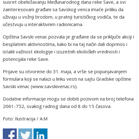
susret obeležavanju Međunarodnog dana reke Save, a svi
zainteresovani građani sa Savskog venca imaće priliku da
uživaju u vožnji brodom, u pratnji turističkog vodiča, te da
učestvuju u interaktivnim radionicama.
Opština Savski venac pozvala je građane da se priključe akciji i
besplatnim aktivnostima, kako bi na taj način dali doprinos i
istakli važnost ekologije i izuzetnih ekoloških vrednosti i
potencijala reke Save.
Prijave su otvorene do 31. maja, a vrše se popunjavanjem
formulara koji se nalazi u linku vesti na sajtu Gradske opštine
Savski venac (www.savskivenac.rs).
Dodatne informacije mogu se dobiti pozivom na broj telefona
2061-752, svakog radnog dana od 8 do 15 časova.
Foto: Ilustracija / A.M