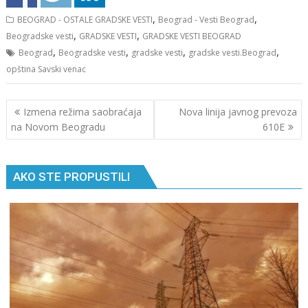
,
,
BEOGRAD - OSTALE GRADSKE VESTI
Beograd - Vesti Beograd
,
,
Beogradske vesti
GRADSKE VESTI
GRADSKE VESTI BEOGRAD
,
,
,
,
Beograd
Beogradske vesti
gradske vesti
gradske vesti.Beograd
opština Savski venac
Кретање
Izmena režima saobraćaja
Nova linija javnog prevoza
чланка
na Novom Beogradu
610E
AKO STE PROPUSTILI