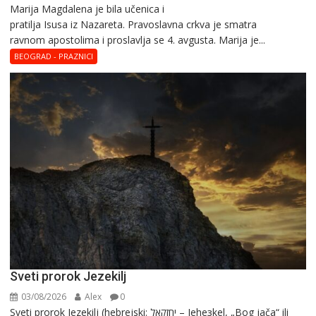
Marija Magdalena je bila učenica i
Sveta
pratilja Isusa iz Nazareta. Pravoslavna crkva je smatra
Marija
ravnom apostolima i proslavlja se 4. avgusta. Marija je...
Magdalena
–
BEOGRAD - PRAZNICI
Blaga
Marija
Sveti prorok Jezekilj
03/08/2026
Alex
0
Sveti prorok Jezekilj (hebrejski: יְחֶזְקֵאל – Jehезkel, „Bog jača“ ili