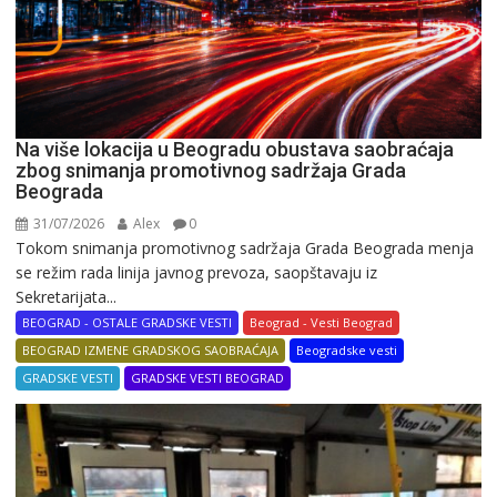
Na više lokacija u Beogradu obustava saobraćaja
zbog snimanja promotivnog sadržaja Grada
Beograda
31/07/2026
Alex
0
Tokom snimanja promotivnog sadržaja Grada Beograda menja
se režim rada linija javnog prevoza, saopštavaju iz
Sekretarijata...
BEOGRAD - OSTALE GRADSKE VESTI
Beograd - Vesti Beograd
BEOGRAD IZMENE GRADSKOG SAOBRAĆAJA
Beogradske vesti
GRADSKE VESTI
GRADSKE VESTI BEOGRAD