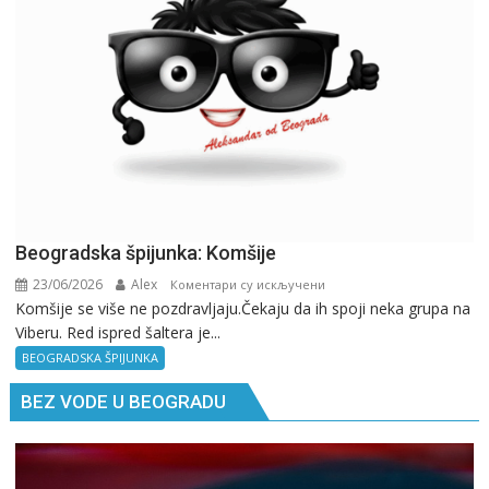
pitaj
GPS.
Beogradska špijunka: Komšije
23/06/2026
Alex
на
Коментари су искључени
Komšije se više ne pozdravljaju.Čekaju da ih spoji neka grupa na
Beogradska
Viberu. Red ispred šaltera je...
špijunka:
Komšije
BEOGRADSKA ŠPIJUNKA
BEZ VODE U BEOGRADU