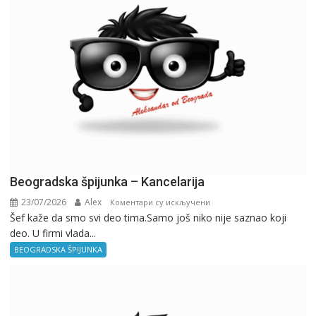
Beogradska špijunka – Kancelarija
23/07/2026
Alex
на
Коментари су искључени
Šef kaže da smo svi deo tima.Samo još niko nije saznao koji
Beogradska
deo. U firmi vlada...
špijunka
–
BEOGRADSKA ŠPIJUNKA
Kancelarija