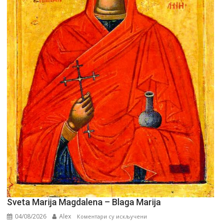
Sveta Marija Magdalena – Blaga Marija
04/08/2026
Alex
на
Коментари су искључени