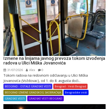
Izmene na linijama javnog prevoza tokom izvođenja
radova u Ulici Miška Jovanovića
31/07/2026
Alex
0
Tokom radova na redovnom održavanju u Ulici Miška
Jovanovića (Voždovac), od 1. do 8. avgusta doći...
BEOGRAD - OSTALE GRADSKE VESTI
Beograd - Vesti Beograd
BEOGRAD IZMENE GRADSKOG SAOBRAĆAJA
Beogradske vesti
GRADSKE VESTI
GRADSKE VESTI BEOGRAD