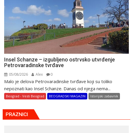
Insel Schanze – izgubljeno ostrvsko utvrđenje
Petrovaradinske tvrđave
05/08/2026
Alex
0
Malo je delova Petrovaradinske tvrđave koji su toliko
nepoznati kao Insel Schanze. Danas od njega nema...
Beograd - Vesti Beograd
BEOGRADSKI MAGAZIN
Istorijski zabavnik
PRAZNICI