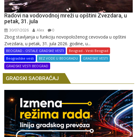
Radovi na vodovodnoj mreži u opštini Zvezdara, u
petak, 31. jula
30/07/2026
Alex
0
Zbog stavljanja u funkciju novopoloženog cevovoda u opštini
Zvezdara, u petak, 31. jula 2026. godine, u...
BEOGRAD - OSTALE GRADSKE VESTI
Beograd - Vesti Beograd
Beogradske vesti
BEZ VODE U BEOGRADU
GRADSKE VESTI
GRADSKE VESTI BEOGRAD
GRADSKI SAOBRAĆAJ