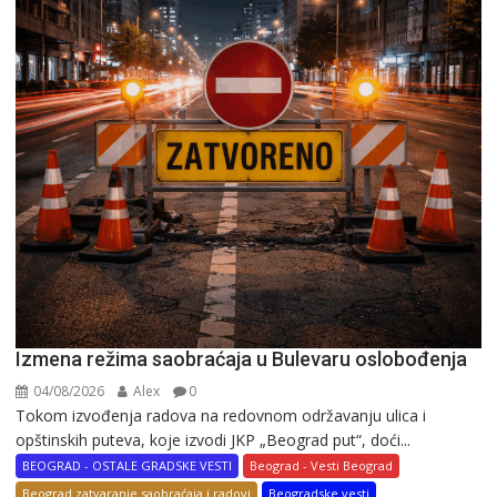
Izmena režima saobraćaja u Bulevaru oslobođenja
04/08/2026
Alex
0
Tokom izvođenja radova na redovnom održavanju ulica i
opštinskih puteva, koje izvodi JKP „Beograd put“, doći...
BEOGRAD - OSTALE GRADSKE VESTI
Beograd - Vesti Beograd
Beograd zatvaranje saobraćaja i radovi
Beogradske vesti