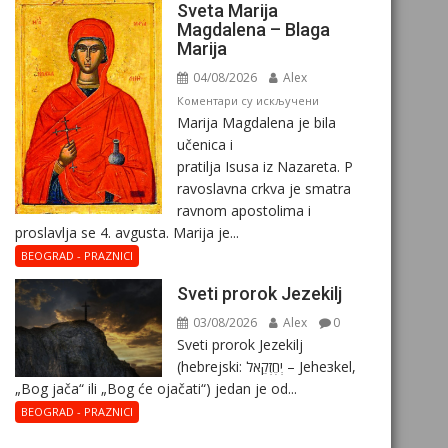
Sveta Marija
Magdalena – Blaga
Marija
04/08/2026
Alex
на
Коментари су искључени
Marija Magdalena je bila
Sveta
učenica i
Marija
pratilja Isusa iz Nazareta. P
Magdalena
ravoslavna crkva je smatra
–
ravnom apostolima i
Blaga
proslavlja se 4. avgusta. Marija je...
Marija
BEOGRAD - PRAZNICI
Sveti prorok Jezekilj
03/08/2026
Alex
0
Sveti prorok Jezekilj
(hebrejski: יְחֶזְקֵאל – Jehезkel,
„Bog jača“ ili „Bog će ojačati“) jedan je od...
BEOGRAD - PRAZNICI