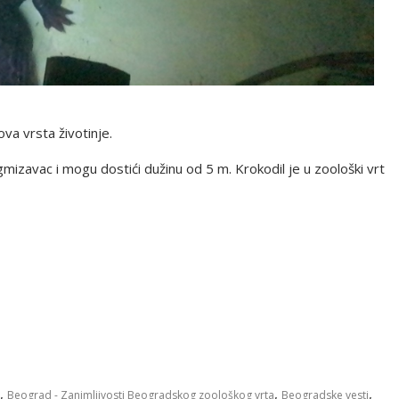
va vrsta životinje.
ki gmizavac i mоgu dоstići dužinu оd 5 m. Krokodil je u zoološki vrt
,
,
,
Beograd - Zanimljivosti Beogradskog zoološkog vrta
Beogradske vesti