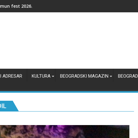
ko je nastala Ulica kneza Miloša i zašto je ona političko srce B
I ADRESAR
KULTURA
BEOGRADSKI MAGAZIN
BEOGRAD
IL