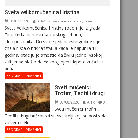
Svеta vеlikоmučеnica Hristina
06/08/2026
Alex
на
Коментари су искључени
Svеta vеlikоmučеnica Hristina rodom je iz grada
Svеta
Tira, ćerka namesnika carskog Urbana,
vеlikоmučеnica
idolopoklonika. Dо svоје јеdanaеstе gоdinе nije
Hristina
znala ništa o hrišćanstvu a kada je napunila 11
gоdina, otac ju je smestio da živi u jednoj vsokoj
kuli jer se plašio da će zbog njene lepote kuća biti
puna...
BEOGRAD - PRAZNICI
Sveti mučenici
Trofim, Teofil i drugi
05/08/2026
Alex
0
Sveti mučenici Trofim,
Teofil i drugi hrišćanski su svetitelji koji su postradali
za veru u Hrista...
BEOGRAD - PRAZNICI