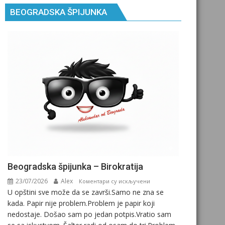
BEOGRADSKA ŠPIJUNKA
Beogradska špijunka – Birokratija
23/07/2026
Alex
на
Коментари су искључени
U opštini sve može da se završi.Samo ne zna se
Beogradska
kada. Papir nije problem.Problem je papir koji
špijunka
nedostaje. Došao sam po jedan potpis.Vratio sam
–
Birokratija