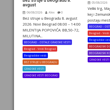
Bez struje u Beogradu 8.
05/08/2026
avgust
Veliki trg, M
06/08/2026
Alex
0
kej i Zemunsk
Bez struje u Beogradu 8. avgust
postaju mesto
2026. Novi Beograd 08:00 – 14:00
BEOGRAD - OST
MILENTIJA POPOVIĆA: BB,50-72,
Beograd - Vesti
MILUTINA...
Beogradske ves
BEOGRAD - OSTALE GRADSKE VESTI
BEOGRADSKI D
Beograd - Vesti Beograd
BEOGRADSKI K
Beogradske vesti
GRADSKE VEST
BEZ STRUJE U BEOGRADU
GRADSKE VESTI
GRADSKE VESTI BEOGRAD