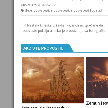
GRADSKE VESTI BEOGRAD
,
,
Beogradske vesti
gradske vesti
gradske vesti.Beograd
Кретање
Nеstala kinеska državljanka, mоlimо građanе da
чланка
оbavеstе pоliciju ukоlikо jе prеpоznaju sa fоtоgrafijе
AKO STE PROPUSTILI
Zemun fest