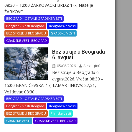
08:30 – 12:00 ŽARKOVAČKI BREG: 1-7, Naselje
ŽARKOVO:...
BEOGRAD - OSTALE GRADSKE VESTI
Beograd - Vesti Beograd
Beogradske vesti
BEZ STRUJE U BEOGRADU
GRADSKE VESTI
GRADSKE VESTI BEOGRAD
Bez struje u Beogradu
6. avgust
05/08/2026
Alex
0
Bez struje u Beogradu 6.
avgust2026. Vračar 08:30 –
15:00 BRANIČEVSKA: 17, LAMARTINOVA: 27,31,
Voždovac 08:30...
BEOGRAD - OSTALE GRADSKE VESTI
Beograd - Vesti Beograd
Beogradske vesti
BEZ STRUJE U BEOGRADU
Filmske vesti
GRADSKE VESTI
GRADSKE VESTI BEOGRAD