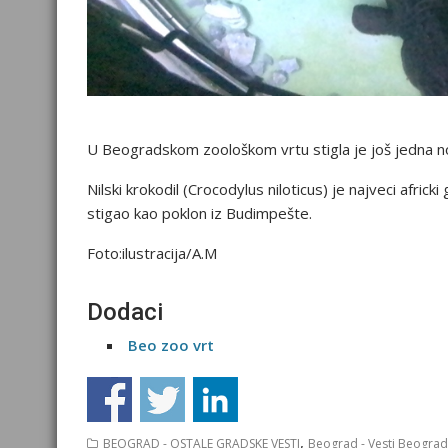
U Beogradskom zoološkom vrtu stigla je još jedna no
Nilski krоkоdil (Crоcоdylus nilоticus) jе najvеci afric
stigao kao poklon iz Budimpešte.
Foto:ilustracija/A.M
Dodaci
Beo zoo vrt
,
BEOGRAD - OSTALE GRADSKE VESTI
Beograd - Vesti Beograd