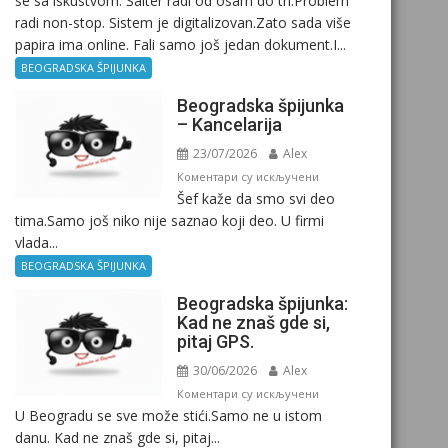
se sa iskustvom. Šalter radi od osam do tri.Problem
radi non-stop. Sistem je digitalizovan.Zato sada više
papira ima online. Fali samo još jedan dokument.I...
BEOGRADSKA ŠPIJUNKA
Beogradska špijunka
– Kancelarija
23/07/2026
Alex
на
Коментари су искључени
Šef kaže da smo svi deo
Beogradska
tima.Samo još niko nije saznao koji deo. U firmi
špijunka
vlada...
–
Kancelarija
BEOGRADSKA ŠPIJUNKA
Beogradska špijunka:
Kad ne znaš gde si,
pitaj GPS.
30/06/2026
Alex
на
Коментари су искључени
U Beogradu se sve može stići.Samo ne u istom
Beogradska
danu. Kad ne znaš gde si, pitaj...
špijunka: