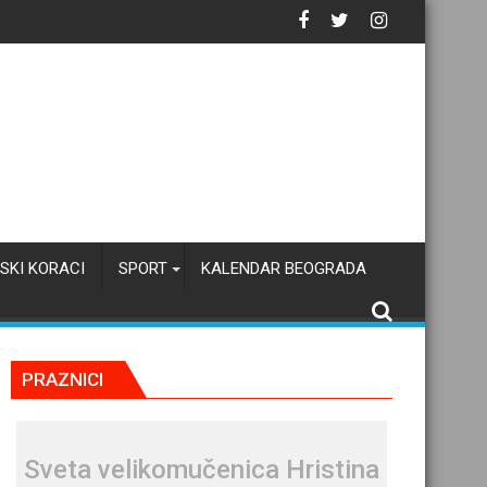
eograda?
SKI KORACI
SPORT
KALENDAR BEOGRADA
PRAZNICI
Svеta vеlikоmučеnica Hristina