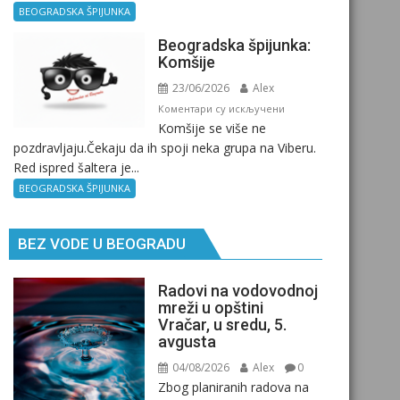
Kad
BEOGRADSKA ŠPIJUNKA
ne
Beogradska špijunka:
znaš
Komšije
gde
23/06/2026
Alex
si,
pitaj
на
Коментари су искључени
Komšije se više ne
GPS.
Beogradska
pozdravljaju.Čekaju da ih spoji neka grupa na Viberu.
špijunka:
Red ispred šaltera je...
Komšije
BEOGRADSKA ŠPIJUNKA
BEZ VODE U BEOGRADU
Radovi na vodovodnoj
mreži u opštini
Vračar, u sredu, 5.
avgusta
04/08/2026
Alex
0
Zbog planiranih radova na