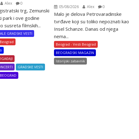
Alex
0
05/08/2026
Alex
0
agistratski trg, Zemunski
Malo je delova Petrovaradinske
i park i ove godine
tvrđave koji su toliko nepoznati kao
 susreta filmskih...
Insel Schanze. Danas od njega
ALE GRADSKE VESTI
nema...
 Beograd
Beograd - Vesti Beograd
ti
BEOGRADSKI MAGAZIN
OGAĐAJI
Istorijski zabavnik
ONCERTI
GRADSKE VESTI
I BEOGRAD