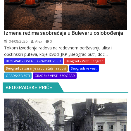
Izmena režima saobraćaja u Bulevaru oslobođenja
04/08/2026
Alex
0
Tokom izvođenja radova na redovnom održavanju ulica i
opštinskih puteva, koje izvodi JKP „Beograd put“, doći...
BEOGRAD - OSTALE GRADSKE VESTI
Beograd - Vesti Beograd
Beograd zatvaranje saobraćaja i radovi
Beogradske vesti
GRADSKE VESTI
GRADSKE VESTI BEOGRAD
BEOGRADSKE PRIČE