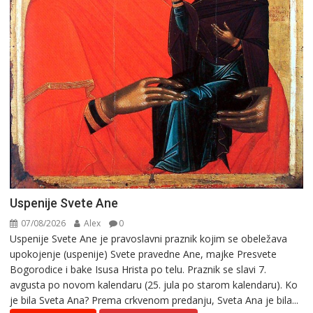
Uspenije Svete Ane
07/08/2026
Alex
0
Uspenije Svete Ane je pravoslavni praznik kojim se obeležava
upokojenje (uspenije) Svete pravedne Ane, majke Presvete
Bogorodice i bake Isusa Hrista po telu. Praznik se slavi 7.
avgusta po novom kalendaru (25. jula po starom kalendaru). Ko
je bila Sveta Ana? Prema crkvenom predanju, Sveta Ana je bila...