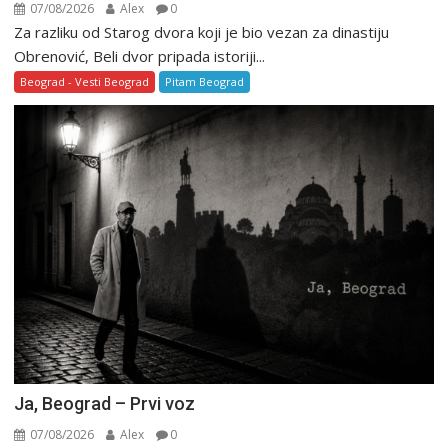
07/08/2026
Alex
0
Za razliku od Starog dvora koji je bio vezan za dinastiju
Obrenović, Beli dvor pripada istoriji...
Beograd - Vesti Beograd
Pitam Beograd
Ja, Beograd – Prvi voz
07/08/2026
Alex
0