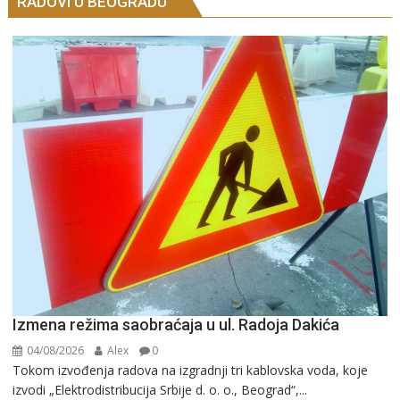
RADOVI U BEOGRADU
Izmena režima saobraćaja u ul. Radoja Dakića
04/08/2026
Alex
0
Tokom izvođenja radova na izgradnji tri kablovska voda, koje
izvodi „Elektrodistribucija Srbije d. o. o., Beograd“,...