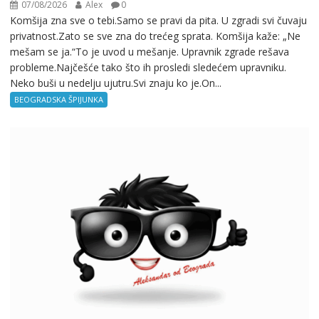
07/08/2026
Alex
0
Komšija zna sve o tebi.Samo se pravi da pita. U zgradi svi čuvaju
privatnost.Zato se sve zna do trećeg sprata. Komšija kaže: „Ne
mešam se ja.“To je uvod u mešanje. Upravnik zgrade rešava
probleme.Najčešće tako što ih prosledi sledećem upravniku.
Neko buši u nedelju ujutru.Svi znaju ko je.On...
BEOGRADSKA ŠPIJUNKA