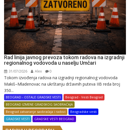
Rad linija javnog prevoza tokom radova na izgradnji
regionalnog vodovoda u naselju Umčari
31/07/2026
Alex
0
Tokom izvođenja radova na izgradnji regionalnog vodovoda
Makiš–Mladenovac na ukrštanju državnih puteva IIB reda broj
350...
BEOGRAD - OSTALE GRADSKE VESTI
Beograd - Vesti Beograd
BEOGRAD IZMENE GRADSKOG SAOBRAĆAJA
Beograd zatvaranje saobraćaja i radovi
Beogradske vesti
GRADSKE VESTI
GRADSKE VESTI BEOGRAD