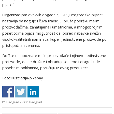
pijace”.
Organizacijom ovakvih događaja, JKP „Beogradske pijace”
nastavlja da neguje i čuva tradiciju, pruža podršku malim
proizvođačima, zanatlijama i umetnicima, a mnogobrojnim
posetiocima pijaca mogućnost da, pored nabavke svežih i
visokokvalitetnih namirnica, kupe i jedinstvene proizvode po
pristupačnim cenama.
Dođite da upoznate male proizvođače i njihove jedinstvene
proizvode, da se družite i obradujete sebe i drage ljude
posebnim poklonima, poručuju iz ovog preduzeća.
Foto:Ilustracija/pixabay
Beograd - Vesti Beograd