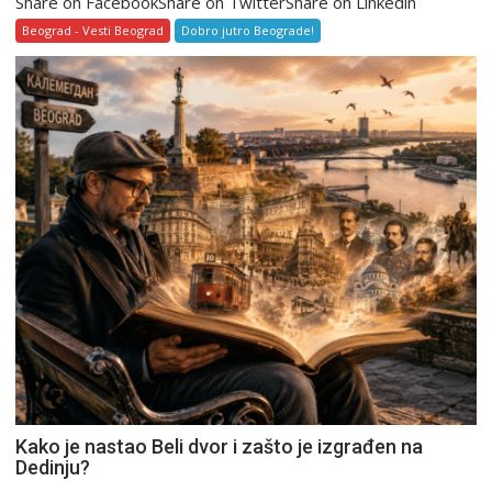
Share on FacebookShare on TwitterShare on Linkedin
Beograd - Vesti Beograd
Dobro jutro Beograde!
Kako je nastao Beli dvor i zašto je izgrađen na
Dedinju?