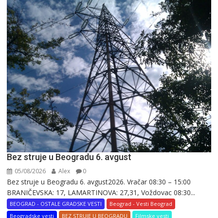
Bez struje u Beogradu 6. avgust
05/08/2026
Alex
0
Bez struje u Beogradu 6. avgust2026. Vračar 08:30 – 15:00
BRANIČEVSKA: 17, LAMARTINOVA: 27,31, Voždovac 08:30...
BEOGRAD - OSTALE GRADSKE VESTI
Beograd - Vesti Beograd
Beogradske vesti
BEZ STRUJE U BEOGRADU
Filmske vesti