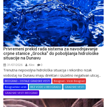
Privremeni prekid rada sistema za navodnjavanje
crpne stanice „Grocka” do poboljšanja hidrološke
situacije na Dunavu
31/07/2026
Alex
0
Trenutna nepovoljna hidrološka situacija i rekordno nizak
vodostaj na Dunavu imaju direktan i izuzetno negativan uticaj...
BEOGRAD - OSTALE GRADSKE VESTI
Beograd - Vesti Beograd
Beogradske vesti
BEZ VODE U BEOGRADU
GRADSKE VESTI
GRADSKE VESTI BEOGRAD