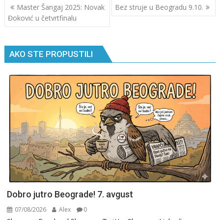
Кретање
Master Šangaj 2025: Novak
Bez struje u Beogradu 9.10.
чланка
Đoković u četvrtfinalu
AKO STE PROPUSTILI
Dobro jutro Beograde! 7. avgust
07/08/2026
Alex
0