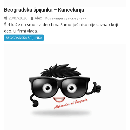
Beogradska špijunka – Kancelarija
23/07/2026
Alex
на
Коментари су искључени
Šef kaže da smo svi deo tima.Samo još niko nije saznao koji
Beogradska
deo. U firmi vlada...
špijunka
–
BEOGRADSKA ŠPIJUNKA
Kancelarija