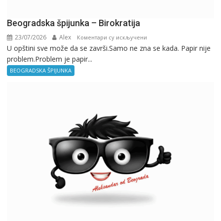
Beogradska špijunka – Birokratija
23/07/2026
Alex
на
Коментари су искључени
U opštini sve može da se završi.Samo ne zna se kada. Papir nije
Beogradska
problem.Problem je papir...
špijunka
–
BEOGRADSKA ŠPIJUNKA
Birokratija