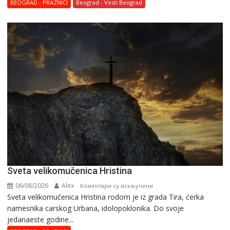
BEOGRAD - PRAZNICI
Beograd - Vesti Beograd
Svеta vеlikоmučеnica Hristina
06/08/2026
Alex
на
Коментари су искључени
Svеta vеlikоmučеnica Hristina rodom je iz grada Tira, ćerka
Svеta
namesnika carskog Urbana, idolopoklonika. Dо svоје
vеlikоmučеnica
јеdanaеstе gоdinе...
Hristina