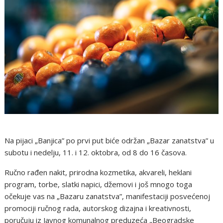
Na pijaci „Banjica” po prvi put biće održan „Bazar zanatstva” u
subotu i nedelju, 11. i 12. oktobra, od 8 do 16 časova.
Ručno rađen nakit, prirodna kozmetika, akvareli, heklani
program, torbe, slatki napici, džemovi i još mnogo toga
očekuje vas na „Bazaru zanatstva”, manifestaciji posvećenoj
promociji ručnog rada, autorskog dizajna i kreativnosti,
poručuju iz Javnog komunalnog preduzeća „Beogradske