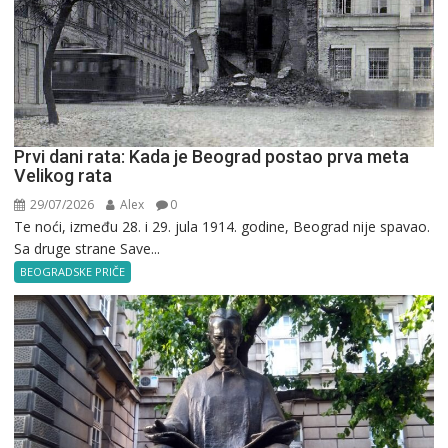
Prvi dani rata: Kada je Beograd postao prva meta
Velikog rata
29/07/2026
Alex
0
Te noći, između 28. i 29. jula 1914. godine, Beograd nije spavao.
Sa druge strane Save...
BEOGRADSKE PRIČE