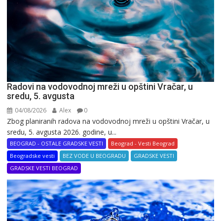
Radovi na vodovodnoj mreži u opštini Vračar, u
sredu, 5. avgusta
04/08/2026
Alex
0
Zbog planiranih radova na vodovodnoj mreži u opštini Vračar, u
sredu, 5. avgusta 2026. godine, u...
BEOGRAD - OSTALE GRADSKE VESTI
Beograd - Vesti Beograd
Beogradske vesti
BEZ VODE U BEOGRADU
GRADSKE VESTI
GRADSKE VESTI BEOGRAD