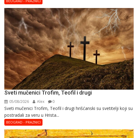
BEOGRAD - PRAZNICI
Sveti mučenici Trofim, Teofil i drugi
05/08/2026
Alex
0
Sveti mučenici Trofim, Teofil i drugi hrišćanski su svetitelji koji su
postradali za veru u Hrista...
BEOGRAD - PRAZNICI