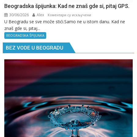
Beogradska špijunka: Kad ne znaš gde si, pitaj GPS.
30/06/2026
Alex
на
Коментари су искључени
U Beogradu se sve može stići.Samo ne u istom danu. Kad ne
Beogradska
znaš gde si, pitaj...
špijunka:
Kad
BEOGRADSKA ŠPIJUNKA
ne
BEZ VODE U BEOGRADU
znaš
gde
si,
pitaj
GPS.