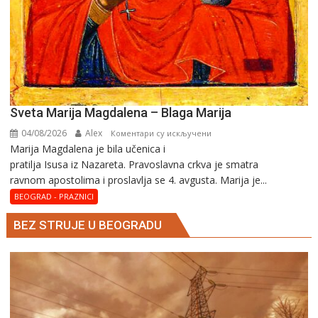
Sveta Marija Magdalena – Blaga Marija
04/08/2026
Alex
на
Коментари су искључени
Marija Magdalena je bila učenica i
Sveta
pratilja Isusa iz Nazareta. Pravoslavna crkva je smatra
Marija
ravnom apostolima i proslavlja se 4. avgusta. Marija je...
Magdalena
–
BEOGRAD - PRAZNICI
Blaga
BEZ STRUJE U BEOGRADU
Marija