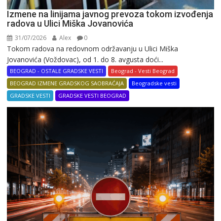
Izmene na linijama javnog prevoza tokom izvođenja
radova u Ulici Miška Jovanovića
31/07/2026
Alex
0
Tokom radova na redovnom održavanju u Ulici Miška
Jovanovića (Voždovac), od 1. do 8. avgusta doći...
BEOGRAD - OSTALE GRADSKE VESTI
Beograd - Vesti Beograd
BEOGRAD IZMENE GRADSKOG SAOBRAĆAJA
Beogradske vesti
GRADSKE VESTI
GRADSKE VESTI BEOGRAD