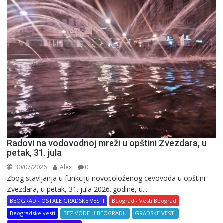
Radovi na vodovodnoj mreži u opštini Zvezdara, u
petak, 31. jula
30/07/2026
Alex
0
Zbog stavljanja u funkciju novopoloženog cevovoda u opštini
Zvezdara, u petak, 31. jula 2026. godine, u...
BEOGRAD - OSTALE GRADSKE VESTI
Beograd - Vesti Beograd
Beogradske vesti
BEZ VODE U BEOGRADU
GRADSKE VESTI